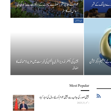
ہ زے جیانگ کے شہر
عوام کے جدید شہر: ٹھنڈے سیمنٹ کے جنگلات سے زندگی کی
اساس تک کا سفر
بین الاقوامی
 لئے” تھیم ایگزبیشن
چین کی یکطرفہ ویزا فری پالیسی کی فہرست میں مزید 5 ممالک کا
اضافہ
Most Popular
چینی صدر کی جانب سے چینی عوام کو نئے سال کی مبارکباد
دسمبر 31, 2025