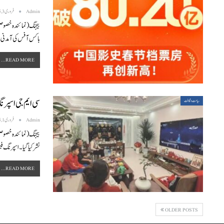
Admin
فروری 3, 2025
باکس آفس کی آمدنی سے 
READ MORE...
سی ایم جی اسپرن
سیاحت و ثقافت
Admin
فروری 1, 2025
نشر کیا گیا۔
اسپرنگ فی
READ MORE...
OLDER POSTS