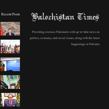
Recent Posts
Providing overseas Pakistanis with up-to-date news on
politics, economy, and social issues, along with the latest
happenings in Pakistan.