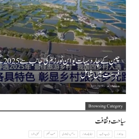
چین 
فہرست میں شامل
Admin
اکتوبر 18, 2025
Browsing Category
سیاحت و ثقافت
جابز کارنر
دلچسپ و عجیب
ڈپلومیٹک کارنر
سائنس وٹیکنالوجی
صحت و تعلیم
کھیل و شوبز