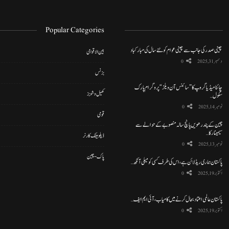
Popular Categories
چینی صدر کی جانب سے چینی عوام کو نئے سال کی مبارکباد
بین الاقوامی
دسمبر 31, 2025
0
بزنس
چائنا میڈیا گروپ کا ”سائنس آن ویلز“ پروگرام پارک
کھیل و شوبز
سکول…
نومبر 14, 2025
0
قومی
چین کے پندرھویں پانچ سالہ منصوبے کے حوالے سے
سیمینار کا…
ڈپلومیٹک کارنر
نومبر 13, 2025
0
پاک-چین
پاکستان ہماری ریڈ لائن ہے، اس کی طرف کسی کو میلی آنکھ…
اکتوبر 19, 2025
0
پاکستان عالمی اعتماد بحال کرنے میں کامیاب، آئی ایم ایف…
اکتوبر 19, 2025
0