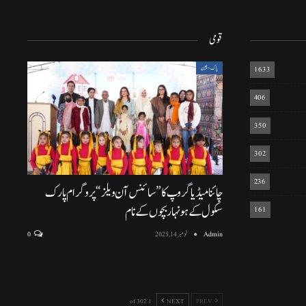
قومی
1633
پاک-چین
406
350
302
236
چائنا میڈیا گروپ کا ”سائنس آن ویلز“ پروگرام پارک
سکول کے ہونہار بچوں کے نام
161
Admin
نومبر 14, 2025
0
اسلام آباد (نمائندہ خصوصی) اسلام آباد ماڈل سکول ایف سیون ٹو میں منعقد
ہونے والی پروقار تقریب، سائنسی سرگرمیوں اور
…
1 of 302
NEXT
PREV