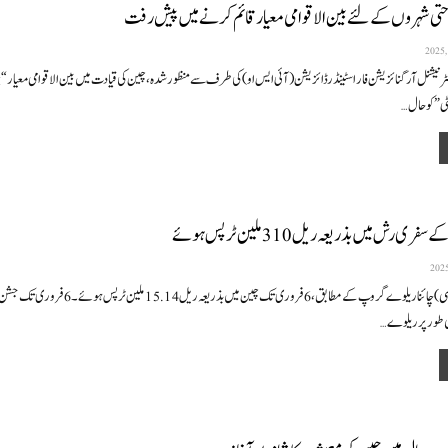
احتی شہروں کے لئے بین الاقوامی معیار قائم کرنے میں پیش رفت
ٹرنیشنل آرگنائزیشن فار اسٹینڈرڈائزیشن (آئی ایس او) کی طرف سے منظور شدہ ، چین کی قیادت میں بین الاقوامی معیار “ب
ٹی” کو حال
…
ی رش میں بذریعہ ریل 310 ملین ٹرپس ہوئے
بیجنگ(نمائندہ خصوصی)چائنا ریلوے گروپ کے مطابق ،6 فروری تک چین میں بذریعہ ریل 14
 طور پر ریلوے
…