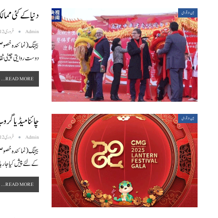
دنیا کے کئی ممال
بین الاقوامی
Admin
فروری 12, 2025
بیجنگ (نمائندہ خصوصی)
دوست روایتی چینی ث
READ MORE...
چائنا میڈیا گروپ کا “2025 لالٹین فیسٹیول گالا” کے پروگرامو
بین الاقوامی
Admin
فروری 12, 2025
کے لئے پیش کیا جا رہ
READ MORE...