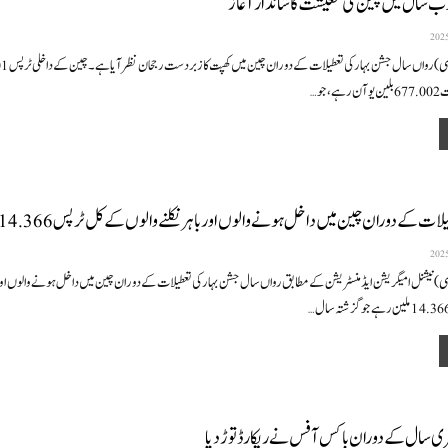
سال میں چین کی معیشت کا شاندار آغاز
، جو
…
ات کے دوران چین میں داخل ہونے والوں اور باہر نکلنے والوں کے کل ٹرپس 14.366 ملین رہے
ی)نیشنل امیگریشن ایڈمنسٹریشن کے مطابق رواں سال جشن بہار کی تعطیلات کے دوران چین میں داخل ہونے والوں اور ب
…
ی سال کے دوران باکس آفس نے ریکارڈ توڑ دیا