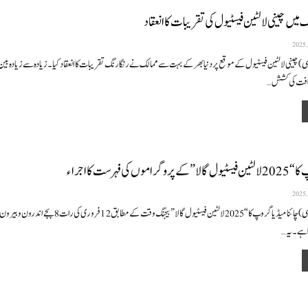
ک میں چینی لالٹین فیسٹیول کی تقریبات کا انعقاد
 چینی لالٹین فیسٹیول کے موقع پر دنیا بھر کے بہت سے ممالک نے رنگا رنگ تقریبات کا انعقاد کیا ۔ زیادہ سے زیادہ بین 
قافت کی کشش
…
ں کی فہرست کا اجراء
بیجنگ (نمائندہ خصوصی) چائنا میڈیا گروپ کا “2025 لالٹین فیسٹیول گالا” بیجنگ وقت کے مط
ا ہے۔
یہ
…