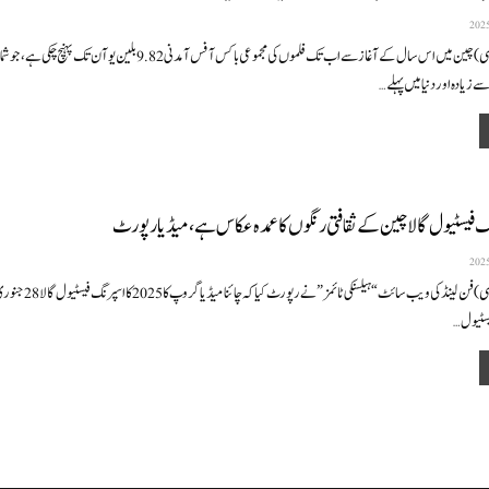
بیجنگ (نمائندہ خصوصی) چین میں اس سال کے آغاز سے اب تک فلموں کی مجموعی باکس آفس آمدنی 9.82 بلین 
زیادہ اور دنیا میں پہلے
…
گ فیسٹیول گالا چین کے ثقافتی رنگوں کا عمدہ عکاس ہے، میڈیا رپورٹ
بیجنگ (نمائندہ خصوصی)فن لینڈ کی ویب سائٹ “
سٹیول
…