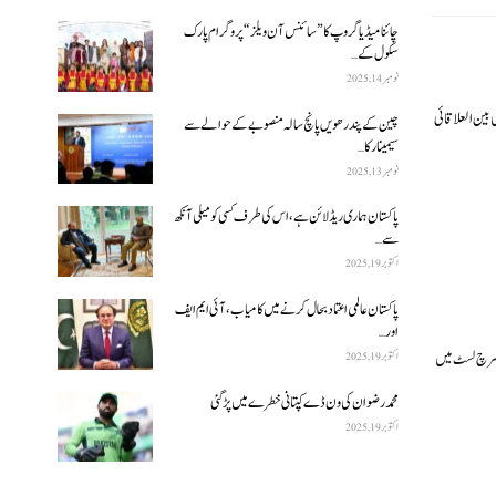
چائنا میڈیا گروپ کا ”سائنس آن ویلز“ پروگرام پارک
سکول کے…
نومبر 14, 2025
 دوران، چین میں لوگوں کی بین العلاقائی
چین کے پندرھویں پانچ سالہ منصوبے کے حوالے سے
سیمینار کا…
نومبر 13, 2025
پاکستان ہماری ریڈ لائن ہے، اس کی طرف کسی کو میلی آنکھ
سے…
اکتوبر 19, 2025
پاکستان عالمی اعتماد بحال کرنے میں کامیاب، آئی ایم ایف
اور…
اکتوبر 19, 2025
گالا سے متعلق 168 ٹاپکس نیٹ ورک کی ہاٹ سرچ لسٹ میں
محمد رضوان کی ون ڈے کپتانی خطرے میں پڑ گئی
اکتوبر 19, 2025