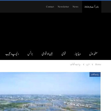
Contact
Newsletter
News
ہفتہ, اگست 8, 2026
صفحہ اول
ویڈیوز
قومی
بین الاقوامی
بزنس
دلچسپ و عجیب
Home
مزید
سیاحت و ثقافت
سیاحت و ثقافت