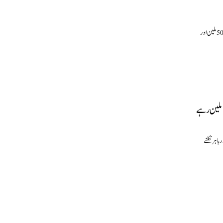
بیجنگ(نمائندہ خصوصی)رواں سال جشن بہار کی تعطیلات کے دوران چین میں کھپت کا زبردست رجحان نظر آیا ہے۔چین کے داخلی ٹرپس 501ملین اور
اہر نکلنے