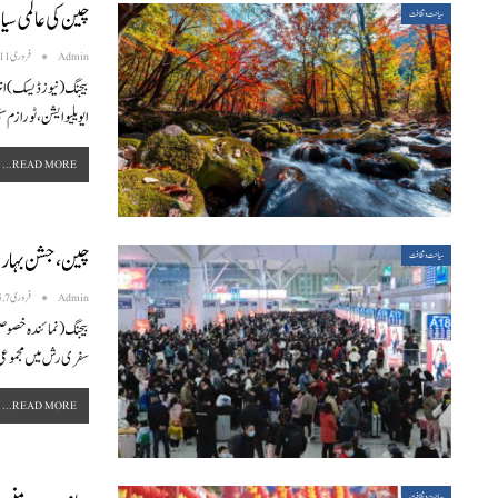
چین کی عالمی سی
سیاحت و ثقافت
Admin
فروری 11, 2025
بیجنگ (نیوز ڈیسک) ان
ایویلیوایشن، ٹورازم س
READ MORE...
چین، جشن بہار کے سفر
سیاحت و ثقافت
Admin
فروری 7, 2025
سفری رش میں مجموعی
READ MORE...
سیاحت و ثقافت