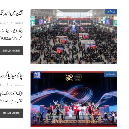
چین میں اسپرنگ 
بین الاقوامی
Admin
فروری 23, 2025
نقل و حرکت9.02 بلین رہی، جو سال 2024 کی اسی مدت
READ MORE...
چائنا میڈیا گروپ لالٹین فی
سیاحت و ثقافت
Admin
فروری 13, 2025
شامل رہے۔
اعداد و 
READ MORE...