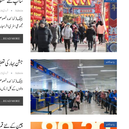
سانپ سے منسوب 
Admin
فروری 6, 2025
مجموعی سفری اخراجات 677.002 بلین یوآن رہے
READ MORE...
جشن بہار کی تعطیل
سیاحت و ثقافت
Admin
فروری 5, 2025
بیجنگ (نمائندہ خصوص
والوں کے کل ٹرپس 14.366 ملین رہے جو گزشتہ سال
READ MORE...
چین کے نئے قمر
سیاحت و ثقافت