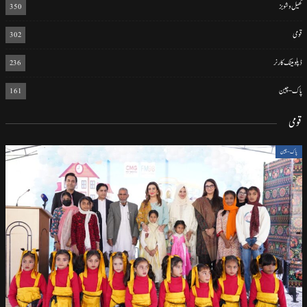
کھیل و شوبز
350
قومی
302
ڈپلومیٹک کارنر
236
پاک-چین
161
قومی
پاک-چین