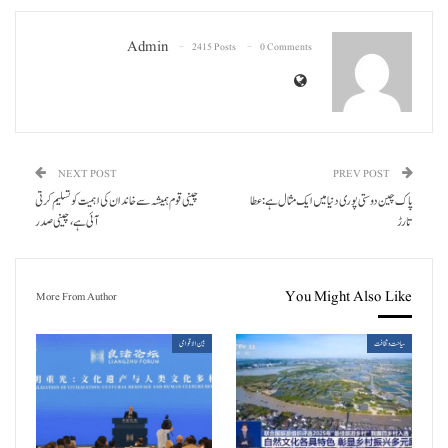
Admin
2415 Posts
0 Comments
NEXT POST
PREV POST
پاک چین دوستی پوری دنیا میں ایک مثال ہے: عطا
چینی قوم ہمیشہ سے خاندان کی اہمیت کو تسلیم کرتی
تارڑ
آئی ہے، چینی صدر
You Might Also Like
More From Author
سیاحت و ثقافت
بین الاقوامی