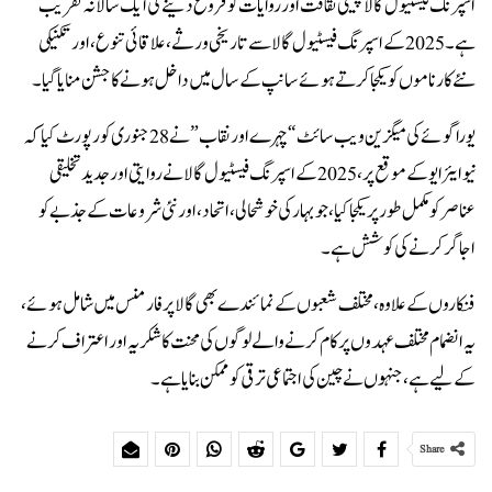
اسپرنگ فیسٹیول گالا چینی ثقافت اور روایات کو فروغ دینے کی ایک سالانہ تقریب
ہے۔ 2025 کے اسپرنگ فیسٹیول گالا سے تاریخی ورثے، علاقائی تنوع، اور تکنیکی
نئے کارناموں کو یکجا کرتے ہوئے سانپ کے سال میں داخل ہونے کا جشن منایا گیا۔
یوراگوئے کی میگزین ویب سائٹ “چہرے اور نقاب” نے 28 جنوری کو رپورٹ کیا کہ
نیو ایئر ایو کے موقع پر، 2025 کے اسپرنگ فیسٹیول گالا نے روایتی اور جدید تخلیقی
عناصر کو مکمل طور پر یکجا کیا، جو بہار کی خوشحالی، اتحاد، اور نئی شروعات کے جذبے کو
اجاگر کرنے کی کوشش ہے۔
فنکاروں کے علاوہ، مختلف شعبوں کے نمائندے بھی گالا پرفارمنس میں شامل ہوئے،
یہ انضمام مختلف عہدوں پر کام کرنے والے لوگوں کی محنت کا شکریہ اور اعتراف کرنے
کے لیے ہے، جنہوں نے چین کی اجتماعی ترقی کو ممکن بنایا ہے۔
Share