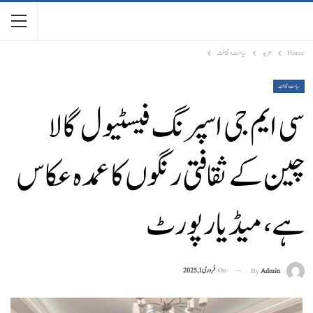
Home
مزید
سیاحت و ثقافت
سیاحت و ثقافت
سی ایم جی اسپرنگ فیسٹیول گالا
چین کے ثقافتی رنگوں کا عمدہ عکاس
ہے، میڈیا رپورٹ
On
فروری 1, 2025
By
Admin