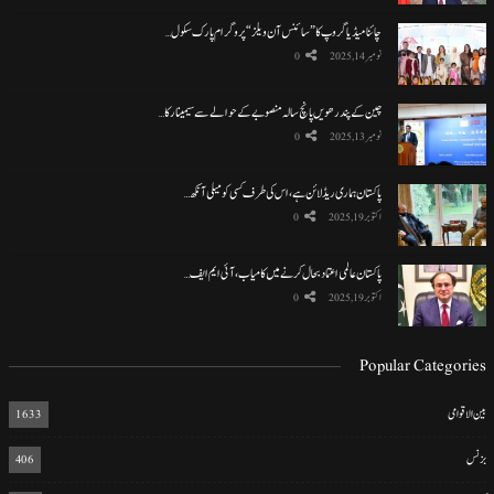
چائنا میڈیا گروپ کا ”سائنس آن ویلز“ پروگرام پارک سکول…
نومبر 14, 2025
0
چین کے پندرھویں پانچ سالہ منصوبے کے حوالے سے سیمینار کا…
نومبر 13, 2025
0
پاکستان ہماری ریڈ لائن ہے، اس کی طرف کسی کو میلی آنکھ…
اکتوبر 19, 2025
0
پاکستان عالمی اعتماد بحال کرنے میں کامیاب، آئی ایم ایف…
اکتوبر 19, 2025
0
Popular Categories
بین الاقوامی
1633
بزنس
406