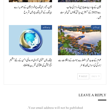
چین کے چار دیہات یو این ٹورزم کی جانب
چین، تیسرا لیانگ چو فورم چین کے صوبہ زے
سے 2025 کے ”بہترین سیاحتی گاؤں“ کی فہرست
جیانگ کے شہر ہانگ چو میں شروع
میں…
بین الاقوامی
سیاحت و ثقافت
عوام کے جدید شہر: ٹھنڈے سیمنٹ کے جنگلات سے
بیجنگ میں “قومی آزادی اور عالمی امن کے لئے” تھیم
زندگی کی اساس تک کا سفر
ایگزبیشن کی افتتاحی تقریب کا انعقاد
NEXT
PREV
LEAVE A REPLY
Your email address will not be published.