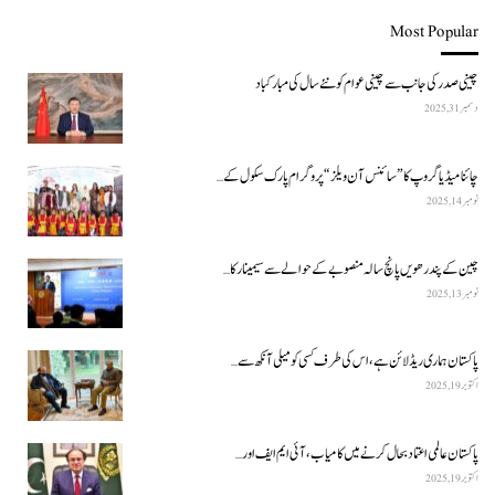
Most Popular
چینی صدر کی جانب سے چینی عوام کو نئے سال کی مبارکباد
دسمبر 31, 2025
چائنا میڈیا گروپ کا ”سائنس آن ویلز“ پروگرام پارک سکول کے…
نومبر 14, 2025
چین کے پندرھویں پانچ سالہ منصوبے کے حوالے سے سیمینار کا…
نومبر 13, 2025
پاکستان ہماری ریڈ لائن ہے، اس کی طرف کسی کو میلی آنکھ سے…
اکتوبر 19, 2025
پاکستان عالمی اعتماد بحال کرنے میں کامیاب، آئی ایم ایف اور…
اکتوبر 19, 2025