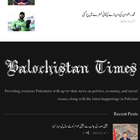
محمد رضوان کی ون ڈے کپتانی خطرے میں پڑ گئی
اکتوبر 19, 2025
Providing overseas Pakistanis with up-to-date news on politics, economy, and social
issues, along with the latest happenings in Pakistan.
Recent Posts
چینی صدر کی جانب سے چینی عوام کو نئے سال کی مبارکباد
دسمبر 31, 2025
0