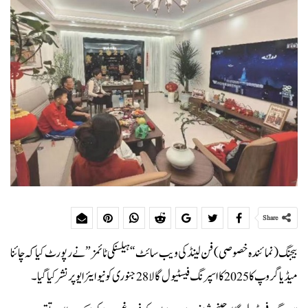
Share
بیجنگ (نمائندہ خصوصی)فن لینڈ کی ویب سائٹ “ہیلسنکی ٹائمز” نے رپورٹ کیا کہ چائنا
میڈیا گروپ کا 2025 کا اسپرنگ فیسٹیول گالا 28 جنوری کو نیو ایئر ایو پر نشر کیا گیا۔