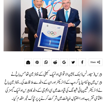
Share
پیرس (سپورٹس ڈیسک) بین الاقوامی اولمپک کمیٹی کے چیئرمین تھامس باخ نے
پیرس میں چائنامیڈیا گروپ کے ڈائریکٹر اور ان کے وفد سے ملاقات کی۔ چیئرمین باخ
نے ڈائریکٹر شین ہائی شیونگ کی قیادت میں سی ایم جی کے وفدکا پیرس اولمپک گیمز کی
افتتاحی تقریب اور استقبالیہ ضیافت میں شرکت کرنے پر پرتپاک خیر مقدم کیا ۔