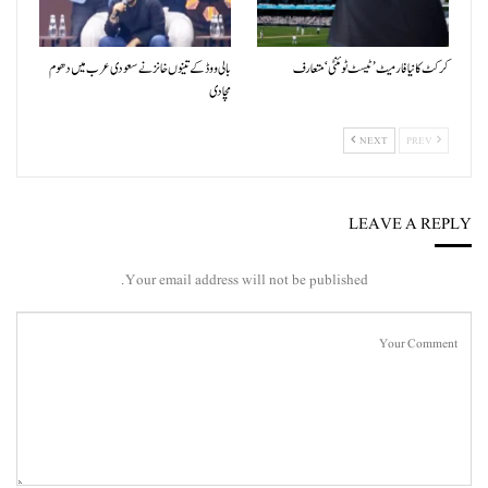
کرکٹ کا نیا فارمیٹ ’ٹیسٹ ٹوئنٹی‘ متعارف
بالی ووڈ کے تینوں خانز نے سعودی عرب میں دھوم
مچادی
NEXT
PREV
LEAVE A REPLY
Your email address will not be published.