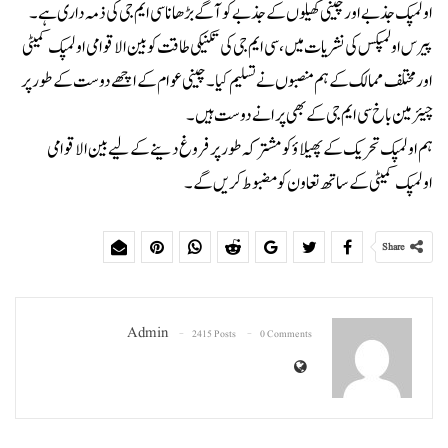
اولمپک جذبے اور چینی کھیلوں کے جذبے کو آگے بڑھانا سی ایم جی کی ذمہ داری ہے۔
پیرس اولمپکس کی نشریات میں،سی ایم جی کی تکنیکی طاقت کو بین الاقوامی اولمپک کمیٹی
اور مختلف ممالک کے ہم منصبوں نے تسلیم کیا۔ چینی عوام کے اچھے دوست کے طور پر
چیئرمین باخ سی ایم جی کے بھی پرانے دوست ہیں۔
ہم اولمپک تحریک کے پھیلاؤ کو مشترکہ طور پر فروغ دینے کے لیے بین الاقوامی
اولمپک کمیٹی کے ساتھ تعاون کو مضبوط کریں گے۔
Share
Admin
2415 Posts
0 Comments