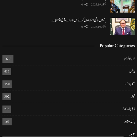
اکتوبر 19, 2025
0
پاکستان عالمی اعتماد بحال کرنے میں کامیاب، آئی ایم ایف…
اکتوبر 19, 2025
0
Popular Categories
بین الاقوامی
1633
بزنس
406
کھیل و شوبز
350
قومی
302
ڈپلومیٹک کارنر
236
پاک-چین
161
قومی