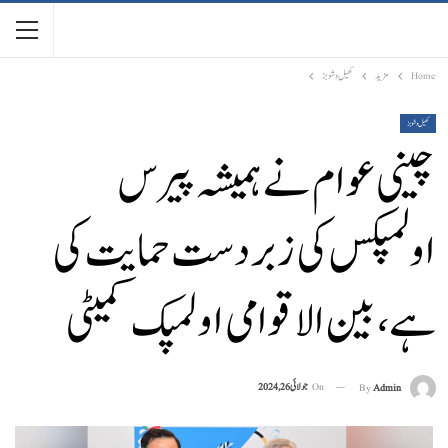
Home
مزید
کھیل و شوبز
کھیل و شوبز
چینی عوام نے ہمیشہ پیرس
اولمپکس کی زبردست حمایت کی
ہے، بین الاقوامی اولمپک کمیٹی
On
جولائی 26, 2024
By
Admin