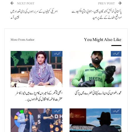
NEXT POST
PREV POST
پاکستانی نمائش کنندگان چین-جنوبی ایشیا ایکسپو سے
امریکی کمپنیوں کے سربراہوں کی بڑی تعداد میں
مواقع اٹھانے کے لئے پر امید
چین آمد
You Might Also Like
More From Author
کھیل و شوبز
کھیل و شوبز
محمد رضوان کی ون ڈے کپتانی خطرے میں پڑ گئی
ابھی تو گھر کے ڈھیروں کام پڑے ہیں؛ نیوز کاسٹر
عشرت فاطمہ کا انتقال کی افواہوں پر…
کھیل و شوبز
کھیل و شوبز