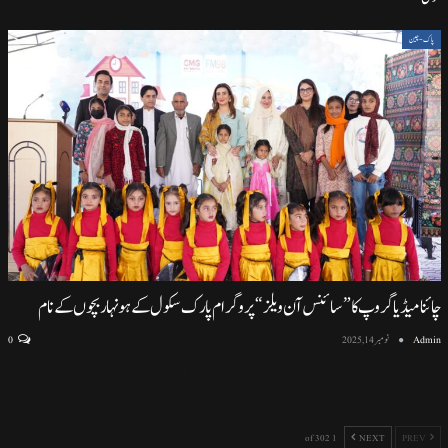
پاک-چین
چائنا میڈیا گروپ کا ”سائنس آن ویلز“ پروگرام پارک سکول کے ہونہار بچوں کے نام
Admin
نومبر 14, 2025
0
اسلام آباد (نمائندہ خصوصی) اسلام آباد ماڈل سکول ایف سیون ٹو میں منعقد ہونے والی پروقار تقریب، سائنسی
سرگرمیوں اور
…
1 of 302
NEXT
PREV