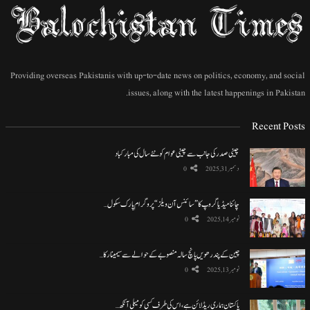
Providing overseas Pakistanis with up-to-date news on politics, economy, and social
issues, along with the latest happenings in Pakistan.
Recent Posts
چینی صدر کی جانب سے چینی عوام کو نئے سال کی مبارکباد
دسمبر 31, 2025
0
چائنا میڈیا گروپ کا ”سائنس آن ویلز“ پروگرام پارک سکول…
نومبر 14, 2025
0
چین کے پندرھویں پانچ سالہ منصوبے کے حوالے سے سیمینار کا…
نومبر 13, 2025
0
پاکستان ہماری ریڈ لائن ہے، اس کی طرف کسی کو میلی آنکھ…