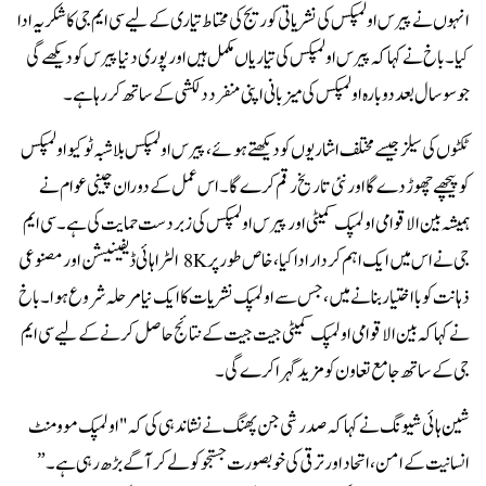
انہوں نے پیرس اولمپکس کی نشریاتی کوریج کی محتاط تیاری کے لیے سی ایم جی کا شکریہ ادا
کیا۔باخ نے کہا کہ پیرس اولمپکس کی تیاریاں مکمل ہیں اور پوری دنیا پیرس کو دیکھے گی
جو سو سال بعد دوبارہ اولمپکس کی میزبانی اپنی منفرد دلکشی کے ساتھ کر رہا ہے۔
ٹکٹوں کی سیلز جیسے مختلف اشاریوں کو دیکھتے ہوئے، پیرس اولمپکس بلاشبہ ٹوکیو اولمپکس
کو پیچھے چھوڑ دے گا اور نئی تاریخ رقم کرے گا۔ اس عمل کے دوران چینی عوام نے
ہمیشہ بین الاقوامی اولمپک کمیٹی اور پیرس اولمپکس کی زبردست حمایت کی ہے۔ سی ایم
جی نے اس میں ایک اہم کردار ادا کیا، خاص طور پر 8K الٹرا ہائی ڈیفینیشن اور مصنوعی
ذہانت کو بااختیار بنانے میں، جس سے اولمپک نشریات کا ایک نیا مرحلہ شروع ہوا۔ باخ
نے کہا کہ بین الاقوامی اولمپک کمیٹی جیت جیت کے نتائج حاصل کرنے کے لیے سی ایم
جی کے ساتھ جامع تعاون کو مزید گہرا کرے گی۔
شین ہائی شیونگ نے کہا کہ صدر شی جن پھنگ نے نشاندہی کی کہ "اولمپک موومنٹ
انسانیت کے امن، اتحاد اور ترقی کی خوبصورت جستجو کو لے کر آگے بڑھ رہی ہے۔”