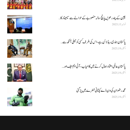
چین کے پندرھویں پانچ سالہ منصوبے کے حوالے سے سیمینار کا…
نومبر 13, 2025
پاکستان ہماری ریڈ لائن ہے، اس کی طرف کسی کو میلی آنکھ سے…
اکتوبر 19, 2025
پاکستان عالمی اعتماد بحال کرنے میں کامیاب، آئی ایم ایف اور…
اکتوبر 19, 2025
محمد رضوان کی ون ڈے کپتانی خطرے میں پڑ گئی
اکتوبر 19, 2025