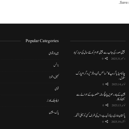
Save 
Popular Categories
چینی صدر کی جانب سے چینی عوام کو نئے سال کی مبارکباد
بین الاقوامی
دسمبر 31, 2025
0
بزنس
چائنا میڈیا گروپ کا ”سائنس آن ویلز“ پروگرام پارک
کھیل و شوبز
سکول…
نومبر 14, 2025
0
قومی
چین کے پندرھویں پانچ سالہ منصوبے کے حوالے سے
سیمینار کا…
ڈپلومیٹک کارنر
نومبر 13, 2025
0
پاک-چین
پاکستان ہماری ریڈ لائن ہے، اس کی طرف کسی کو میلی آنکھ…
اکتوبر 19, 2025
0