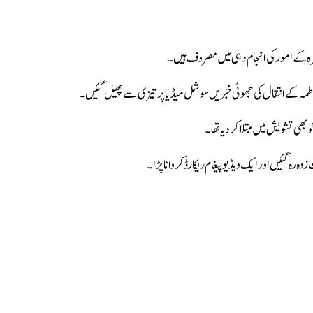
 مرہ کے امور کی انجام دہی میں مصروف ہیں۔
فاطمہ کے انتقال کی جھوٹی خبریں سوشل میڈیا پر تیزی سے پھیل گئیں۔
ھی تشویش میں مبتلا کردیا تھا۔
رہ گئیں اور ایک ویڈیو پیغام ریکارڈ کروانا پڑا۔