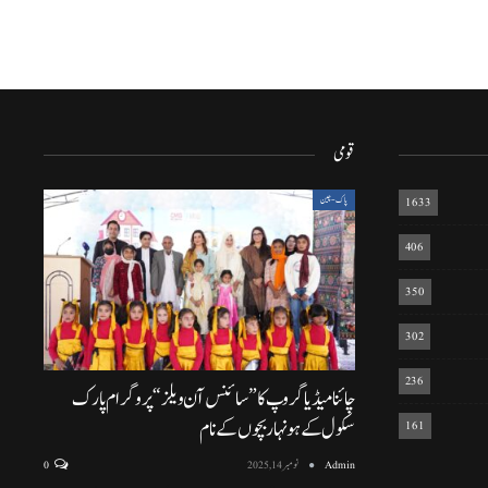
قومی
1633
پاک-چین
406
350
302
236
چائنا میڈیا گروپ کا ”سائنس آن ویلز“ پروگرام پارک
سکول کے ہونہار بچوں کے نام
161
Admin
نومبر 14, 2025
0