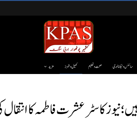
سائنس وٹیکنالوجی
صحت و تعلیم
کھیل و شوبز
مزید
ں؛ نیوز کاسٹر عشرت فاطمہ کا انتقال 