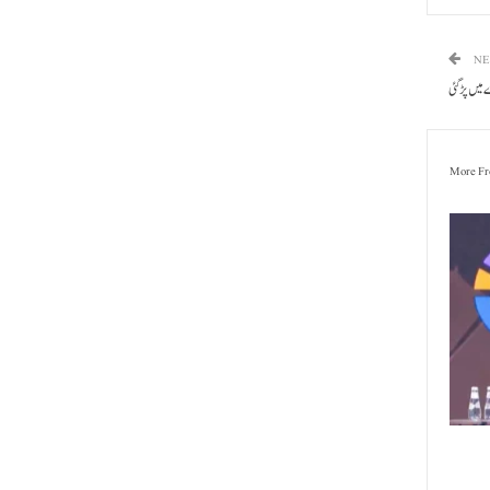
NE
میں پڑ گئی
More Fr