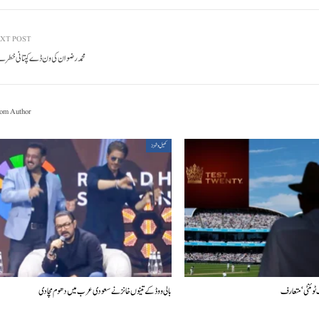
XT POST
محمد رضوان کی ون ڈے کپتانی خطرے 
om Author
کھیل و شوبز
ٹوئنٹی‘ متعارف
بالی ووڈ کے تینوں خانز نے سعودی عرب میں دھوم مچادی