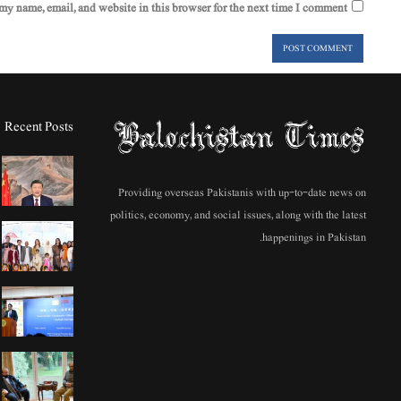
my name, email, and website in this browser for the next time I comment.
Recent Posts
Providing overseas Pakistanis with up-to-date news on
politics, economy, and social issues, along with the latest
happenings in Pakistan.