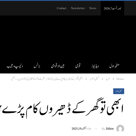
Contact
Newsletter
News
جمعہ, اگست 7, 2026
صفحہ اول
ویڈیوز
قومی
بین الاقوامی
بزنس
دلچسپ و عجیب
Home
مزید
کھیل و شوبز
ابھی تو گھر کے ڈھیروں کام پڑے ہیں؛ نیوز کاسٹر عشرت فاطمہ کا انتقال کی افواہوں پر ردعمل
کھیل و شوبز
ابھی تو گھر کے ڈھیروں کام پڑے ہی
On
اکتوبر 19, 2025
By
Editor