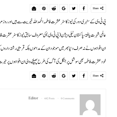
Share
پی ٹی وی کے سنہری دور کی نیوز کاسٹر عشرت فاطمہ الحمد اللہ خیریت سے ہیں اور روز
عالمی شہرت یافتہ، پاکستان ٹیلی ویژن (پی ٹی وی) کی معروف سابق نیوز کاسٹر عشرت 
ان افواہوں نے نہ صرف دنیا بھر میں موجود ان کے مداحوں بلکہ قریبی رشتہ داروں کو ب
خود عشرت فاطمہ بھی سوشل پر جنگل کی آگ کی طرح پھیلنے والی ان افواہوں پر حیرت زدہ 
Share
Editor
682 Posts
0 Comments