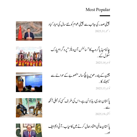
Most Popular
چینی صدر کی جانب سے چینی عوام کو نئے سال کی مبارکباد
دسمبر 31, 2025
چائنا میڈیا گروپ کا ”سائنس آن ویلز“ پروگرام پارک
سکول کے…
نومبر 14, 2025
چین کے پندرھویں پانچ سالہ منصوبے کے حوالے سے
سیمینار کا…
نومبر 13, 2025
پاکستان ہماری ریڈ لائن ہے، اس کی طرف کسی کو میلی آنکھ
سے…
اکتوبر 19, 2025
پاکستان عالمی اعتماد بحال کرنے میں کامیاب، آئی ایم ایف
اور…