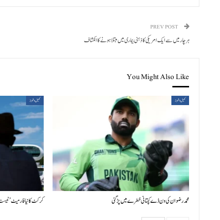
PREV POST
ہر چار میں سے ایک امریکی کا ذہنی بیماری میں مبتلا ہونے کا انکشاف
You Might Also Like
کھیل و شوبز
کھیل و شوبز
محمد رضوان کی ون ڈے کپتانی خطرے میں پڑ گئی
کرکٹ کا نیا فارمیٹ ’ٹیسٹ 