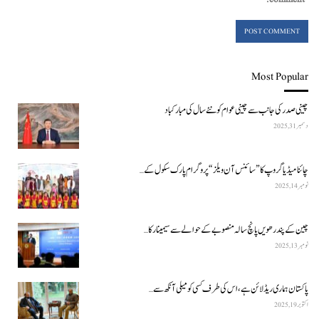
Most Popular
چینی صدر کی جانب سے چینی عوام کو نئے سال کی مبارکباد
دسمبر 31, 2025
چائنا میڈیا گروپ کا ”سائنس آن ویلز“ پروگرام پارک سکول کے…
نومبر 14, 2025
چین کے پندرھویں پانچ سالہ منصوبے کے حوالے سے سیمینار کا…
نومبر 13, 2025
پاکستان ہماری ریڈ لائن ہے، اس کی طرف کسی کو میلی آنکھ سے…
اکتوبر 19, 2025