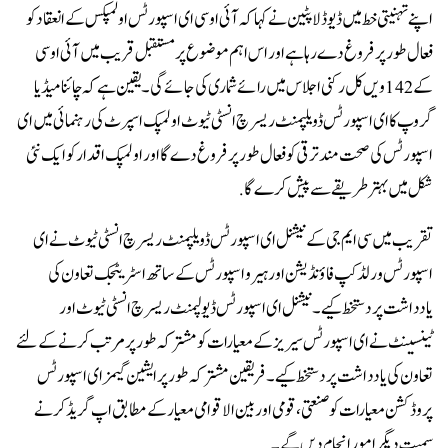
اپنے تہنیتی خط میں ڈیوڈ لاپٹین نے کہا کہ آئی او سی ای اسپورٹس اولمپکس کے انعقاد کو
فعال طور پر فروغ دے رہا ہے اور اس اہم موضوع پر مستقبل قریب میں آئی او سی
کے 142 ویں کل رکنی اجلاس میں رائے شماری کی جائے گی۔ یقین ہے کہ چائنا میڈیا
گروپ کا ای اسپورٹس ڈویلپمنٹ ریسرچ انسٹی ٹیوٹ اولمپک اسپرٹ کی رہنمائی میں ای
اسپورٹس کی صحت مند ترقی کو فعال طور پر فروغ دے گا اور اولمپک اقدار کو ایک نئی
شکل میں بہتر طریقے سے پیش کرے گا.
تقریب میں سی ایم جی کے نیشنل ای اسپورٹس ڈویلپمنٹ ریسرچ انسٹی ٹیوٹ نے ای
اسپورٹس ورلڈ کپ فاؤنڈیشن اور ہیرو اسپورٹس کے ساتھ اسٹریٹجک تعاون کی
یادداشت پر دستخط کیے۔ نیشنل ای اسپورٹس ڈیولپمنٹ ریسرچ انسٹی ٹیوٹ اور
ٹینسینٹ نے ای اسپورٹس سیریز کے معیارات کو مشترکہ طور پر مرتب کرنے کے لئے
تعاون کی یادداشت پر دستخط کیے۔ فریقین مشترکہ طور پر ایشین گیمز ای اسپورٹس
پروڈکشن معیارات کو صنعتی ، قومی اور بین الاقوامی معیار کے مطابق اپ گریڈ کرنے
سمیت دیگر امور انجام دیں گے۔