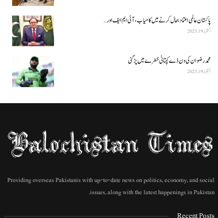
پاکستان عالمی اعتماد بحال کرنے میں کامیاب، آئی ایم ایف اور…
اکتوبر 19, 2025
محمد رضوان کی ون ڈے کپتانی خطرے میں پڑ گئی
اکتوبر 19, 2025
Providing overseas Pakistanis with up-to-date news on politics, economy, and social
issues, along with the latest happenings in Pakistan.
Recent Posts