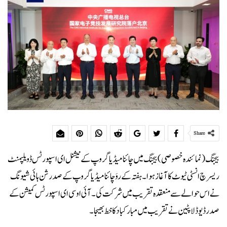
Share
بیجنگ (نمائندہ خصوصی) بیجنگ میں چائنا میڈیا گروپ کے نیشنل ای اسپورٹس ڈویلپمنٹ
ریسرچ انسٹی ٹیوٹ کا آغاز ہوا۔ ہفتہ کے روَ چائنا میڈیا گروپ کے صدر شن ہائی شیونگ
نے اس حوالے سے منعقدہ تقریب میں شرکت کی۔ آئی او سی ای اسپورٹس کمیشن کے
صدر ڈیوڈ لاپٹین نے تقریب میں مبارکباد کا خط بھیجا۔