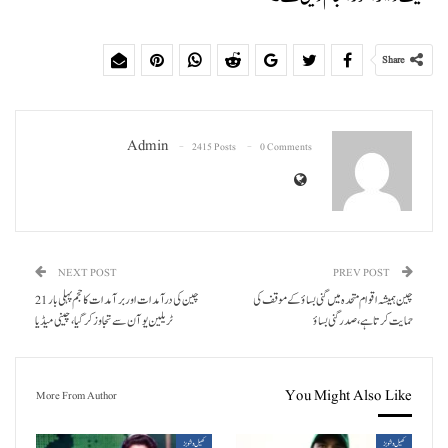
Share
Admin
2415 Posts
0 Comments
NEXT POST
PREV POST
چین ہمیشہ اقوام متحدہ میں گنی بساؤ کے موقف کی
چین کی درآمدات اور برآمدات کا حجم پہلی بار 21
حمایت کرتا ہے، صدر گنی بساؤ
ٹریلین یوآن سے تجاوز کر گیا، چینی میڈیا
You Might Also Like
More From Author
کھیل و شوبز
کھیل و شوبز