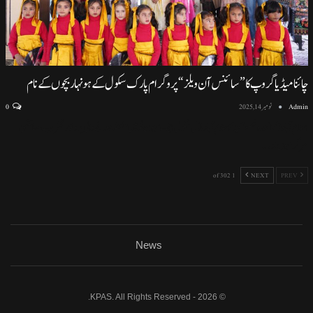
چائنا میڈیا گروپ کا ”سائنس آن ویلز“ پروگرام پارک سکول کے ہونہار بچوں کے نام
Admin
نومبر 14, 2025
0
اسلام آباد (نمائندہ خصوصی) اسلام آباد ماڈل سکول ایف سیون ٹو میں منعقد ہونے والی پروقار تقریب، سائنسی
سرگرمیوں اور
…
1 of 302
NEXT
PREV
News
© 2026 - KPAS. All Rights Reserved.