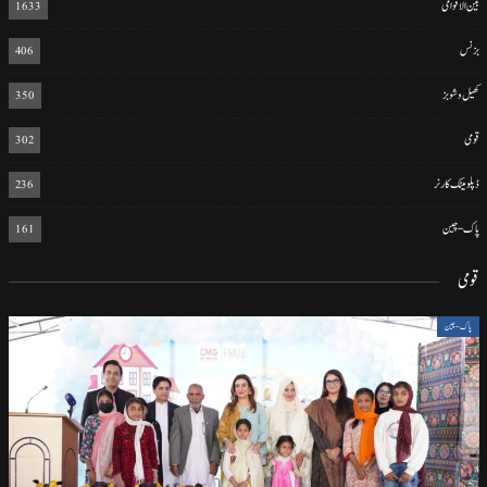
بین الاقوامی
1633
بزنس
406
کھیل و شوبز
350
قومی
302
ڈپلومیٹک کارنر
236
پاک-چین
161
قومی
پاک-چین