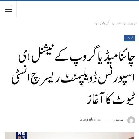
Home
مزید
کھیل و شوبز
کھیل و شوبز
چائنا میڈیا گروپ کے نیشنل ای
اسپورٹس ڈویلپمنٹ ریسرچ انسٹی
ٹیوٹ کا آغاز
On
جولائی 13, 2024
By
Admin