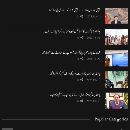
چینی صدر کی جانب سے چینی عوام کو نئے سال کی مبارکباد
دسمبر 31, 2025
0
چائنا میڈیا گروپ کا ”سائنس آن ویلز“ پروگرام پارک سکول…
نومبر 14, 2025
0
چین کے پندرھویں پانچ سالہ منصوبے کے حوالے سے سیمینار کا…
نومبر 13, 2025
0
پاکستان ہماری ریڈ لائن ہے، اس کی طرف کسی کو میلی آنکھ…
اکتوبر 19, 2025
0
پاکستان عالمی اعتماد بحال کرنے میں کامیاب، آئی ایم ایف…
اکتوبر 19, 2025
0
Popular Categories