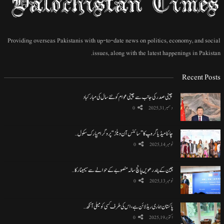
Providing overseas Pakistanis with up-to-date news on politics, economy, and social
issues, along with the latest happenings in Pakistan.
Recent Posts
چینی صدر کی جانب سے چینی عوام کو نئے سال کی مبارکباد
دسمبر 31, 2025
0
چائنا میڈیا گروپ کا ”سائنس آن ویلز“ پروگرام پارک سکول…
نومبر 14, 2025
0
چین کے پندرھویں پانچ سالہ منصوبے کے حوالے سے سیمینار کا…
نومبر 13, 2025
0
پاکستان ہماری ریڈ لائن ہے، اس کی طرف کسی کو میلی آنکھ…
اکتوبر 19, 2025
0