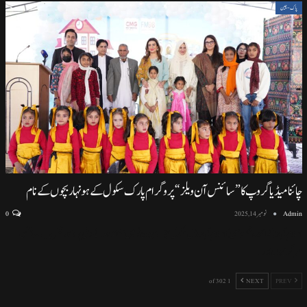
پاک-چین
چائنا میڈیا گروپ کا ”سائنس آن ویلز“ پروگرام پارک سکول کے ہونہار بچوں کے نام
Admin
نومبر 14, 2025
0
اسلام آباد (نمائندہ خصوصی) اسلام آباد ماڈل سکول ایف سیون ٹو میں منعقد ہونے والی پروقار تقریب، سائنسی
سرگرمیوں اور
…
1 of 302
NEXT
PREV