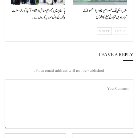
چین، سنکیانگ خصوصی پھلوں (آکسو) کے
پاکستان میں مجموعی معاشی استحکام آگیا، گورنر اسٹیٹ
گیارہویں تجارتی میلے کا افتتاح
بینک کی عالمی سرمایہ کاروں سے…
NEXT
PREV
LEAVE A REPLY
Your email address will not be published.