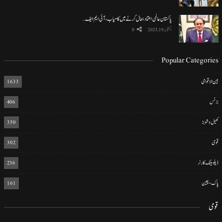
پاکستان عالمی اعتماد بحال کرنے میں کامیاب، آئی ایم ایف…
اکتوبر 19, 2025
0
Popular Categories
بین الاقوامی
1633
بزنس
406
کھیل و شوبز
350
قومی
302
ڈپلومیٹک کارنر
236
پاک-چین
161
قومی