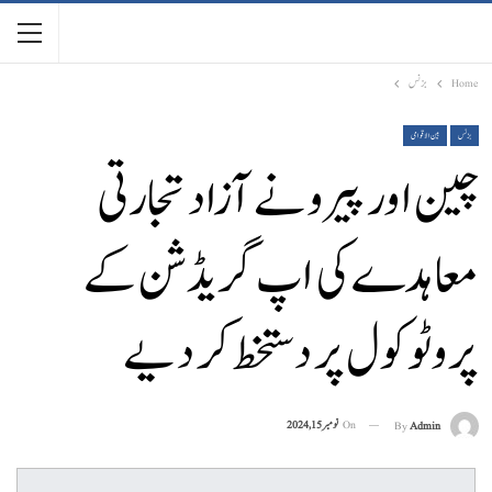
Home
بزنس
بزنس
بین الاقوامی
چین اور پیرو نے آزاد تجارتی
معاہدے کی اپ گریڈشن کے
پروٹوکول پر دستخط کر دیے
On
نومبر 15, 2024
By
Admin