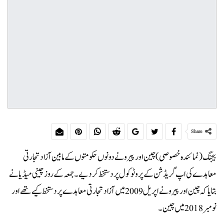
Share
بیجنگ (نمائندہ خصوصی) چین اور پیرو نے دونوں حکومتوں کے مابین آزاد تجارتی
معاہدے کی اپ گریڈشن کے پروٹوکول پر دستخط کر دیے۔ جمعہ کے روز چینی میڈیا نے
بتا یا کہ چین اور پیرو نے اپریل 2009 میں آزاد تجارتی معاہدے پر دستخط کیے تھے اور
نومبر 2018 میں چین ۔