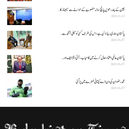
چین کے پندرھویں پانچ سالہ منصوبے کے حوالے سے سیمینار کا…
نومبر 13, 2025
پاکستان ہماری ریڈ لائن ہے، اس کی طرف کسی کو میلی آنکھ سے…
اکتوبر 19, 2025
پاکستان عالمی اعتماد بحال کرنے میں کامیاب، آئی ایم ایف اور…
اکتوبر 19, 2025
محمد رضوان کی ون ڈے کپتانی خطرے میں پڑ گئی
اکتوبر 19, 2025