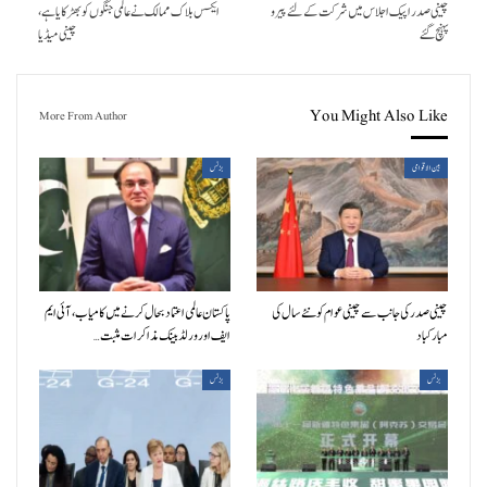
چینی صدر اپیک اجلاس میں شرکت کے لئے پیرو
ایکسس بلاک مما لک نے عالمی جنگوں کو بھڑکایا ہے،
پہنچ گئے
چینی میڈیا
You Might Also Like
More From Author
بین الاقوامی
بزنس
چینی صدر کی جانب سے چینی عوام کو نئے سال کی
پاکستان عالمی اعتماد بحال کرنے میں کامیاب، آئی ایم
مبارکباد
ایف اور ورلڈ بینک مذاکرات مثبت…
بزنس
بزنس