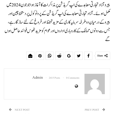
پیرو آزاد تجارتی معاہدے کی اپ گریڈشن پر مذاکرات کا آغاز ہوا جو جون 2024 میں
مکمل ہوئے۔ آزاد تجارتی معاہدے کی اپ گریڈشن کے پروٹوکول پر دستخط چین اور
پیرو کے درمیان دو طرفہ سرمایہ کاری کے مزید تحفظ اور فروغ کے لئے سازگار ہے ،
جس سے دونوں ممالک کے کاروباری اداروں اور عوام کو مزید ٹھوس فوائد حاصل ہوں
گے
Share
Admin
2415 Posts
0 Comments
NEXT POST
PREV POST