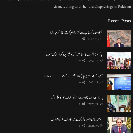
issues, along with the latest happenings in Pakistan.
Recent Posts
چینی صدر کی جانب سے چینی عوام کو نئے سال کی مبارکباد
دسمبر 31, 2025
0
چائنا میڈیا گروپ کا ”سائنس آن ویلز“ پروگرام پارک سکول…
نومبر 14, 2025
0
چین کے پندرھویں پانچ سالہ منصوبے کے حوالے سے سیمینار کا…
نومبر 13, 2025
0
پاکستان ہماری ریڈ لائن ہے، اس کی طرف کسی کو میلی آنکھ…
اکتوبر 19, 2025
0
پاکستان عالمی اعتماد بحال کرنے میں کامیاب، آئی ایم ایف…
اکتوبر 19, 2025
0