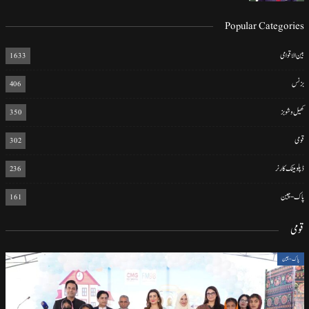
Popular Categories
بین الاقوامی
1633
بزنس
406
کھیل و شوبز
350
قومی
302
ڈپلومیٹک کارنر
236
پاک-چین
161
قومی
پاک-چین