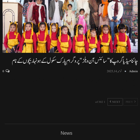
چائنا میڈیا گروپ کا ”سائنس آن ویلز“ پروگرام پارک سکول کے ہونہار بچوں کے نام
Admin
نومبر 14, 2025
0
اسلام آباد (نمائندہ خصوصی) اسلام آباد ماڈل سکول ایف سیون ٹو میں منعقد ہونے والی پروقار تقریب، سائنسی
سرگرمیوں اور
…
1 of 302
NEXT
PREV
News