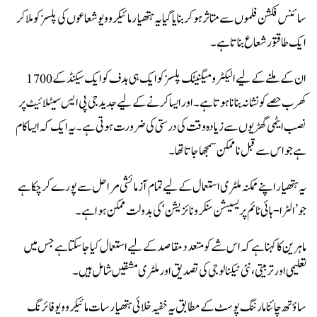
سائنس فکشن فلموں سے متاثر ہو کر بنایا گیا یہ ہتھیار مائیکرو ویو شعاعوں کی پلسز کو ملا کر
ایک طاقتور شعاع بناتا ہے۔
ان کے ملنے کے لیے الیکٹرو میگنیٹک پلسز کو ایک ہی ہدف کو ایک سیکنڈ کے 1700
کھرب حصے کو نشانہ بنانا ہوتا ہے۔ اور ایسا کرنے کے لیے جدید جی پی ایس سیٹلائیٹ پر
نصب ایٹمی گھڑیوں سے زیادہ وقت کی درستی کی ضرورت ہوتی ہے۔ یہ ایک کہ ایسا کام
ہے جو اس سے قبل ناممکن سمجھا جاتا تھا۔
یہ ہتھیار اپنے ممکنہ ملٹری استعمال کے لیے تمام آزمائشی مراحل سے پورے کر چکا ہے
جو ’الٹرا-ہائی ٹائم پریسیشن سنکرونائزیشن‘ کی بدولت ممکن ہوا ہے۔
ماہرین کا کہنا ہے کہ اس شے کو متعدد مقاصد کے لیے استعمال کیا جا سکتا ہے جس میں
تعلیمی اور تربیتی، نئی ٹیکنالوجی کی تصدیق اور ملٹری مشقیں شامل ہیں۔
ساؤتھ چائنا مارننگ پوسٹ کے مطابق یہ خفیہ خلائی ہتھیار سات مائیکرو ویو فائرنگ