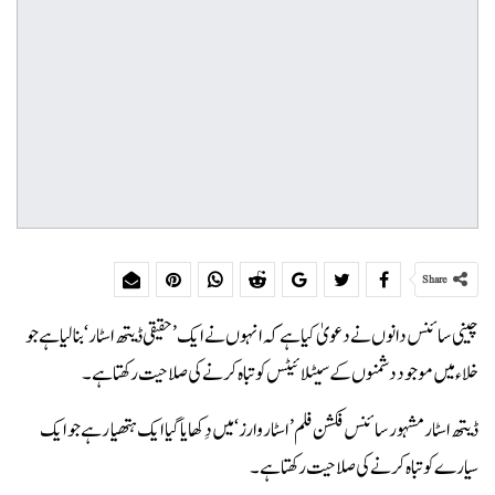
Share
چینی سائنس دانوں نے دعویٰ کیا ہے کہ انہوں نے ایک ’حقیقی ڈیتھ اسٹار‘ بنا لیا ہے جو
خلاء میں موجود دشمنوں کے سیٹلائیٹس کو تباہ کرنے کی صلاحیت رکھتا ہے۔
ڈیتھ اسٹار مشہور سائنس فکشن فلم ’اسٹار وارز‘ میں دِکھایا گیا ایک ہتھیار ہے جو ایک
سیارے کو تباہ کرنے کی صلاحیت رکھتا ہے۔