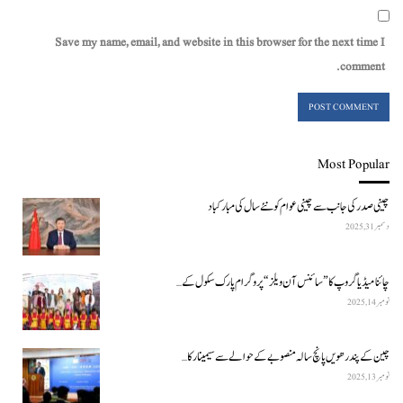
Save my name, email, and website in this browser for the next time I
comment.
Most Popular
چینی صدر کی جانب سے چینی عوام کو نئے سال کی مبارکباد
دسمبر 31, 2025
چائنا میڈیا گروپ کا ”سائنس آن ویلز“ پروگرام پارک سکول کے…
نومبر 14, 2025
چین کے پندرھویں پانچ سالہ منصوبے کے حوالے سے سیمینار کا…
نومبر 13, 2025