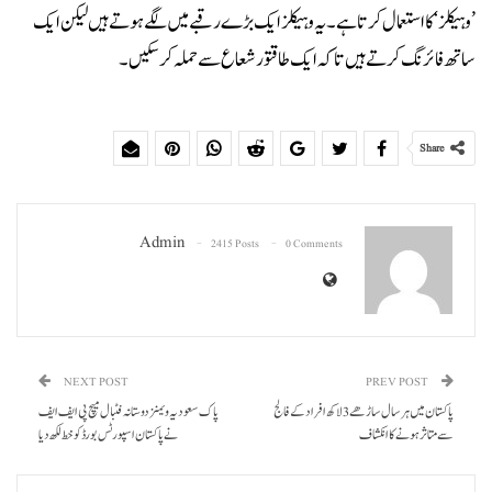
’وہیکلز‘ کا استعمال کرتا ہے۔ یہ وہیکلز ایک بڑے رقبے میں لگے ہوتے ہیں لیکن ایک
ساتھ فائرنگ کرتے ہیں تاکہ ایک طاقتور شعاع سے حملہ کر سکیں۔
Share
Admin
2415 Posts
0 Comments
NEXT POST
PREV POST
پاکستان میں ہر سال ساڑھے 3 لاکھ افراد کے فالج
پاک سعودیہ ویمنز دوستانہ فٹبال میچ پی ایف ایف
سے متاثر ہونے کا انکشاف
نے پاکستان اسپورٹس بورڈکو خط لکھ دیا