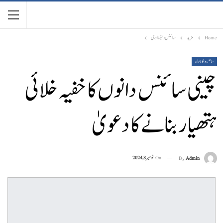
Home
مزید
سائنس وٹیکنالوجی
سائنس وٹیکنالوجی
چینی سائنس دانوں کا خفیہ خلائی
ہتھیار بنانے کا دعویٰ
On
نومبر 8, 2024
By
Admin