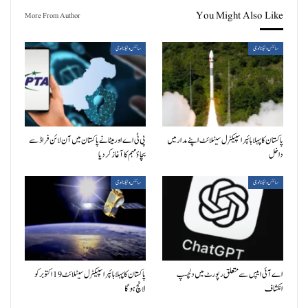
You Might Also Like
More From Author
سائنس وٹیکنالوجی
سائنس وٹیکنالوجی
پاکستان کا پہلا ہائپر اسپیکٹرل سیٹلائٹ اپنے مدار میں
پی ٹی اے اور میٹا نے پاکستان میں آن لائن فراڈ سے
داخل
بچاؤ مہم کا آغاز کردیا
سائنس وٹیکنالوجی
سائنس وٹیکنالوجی
اے آئی ایپس سے متعلق رپورٹ میں دلچسپ
پاکستان کا پہلا ہائپر اسپیکٹرل سیٹلائٹ 19 اکتوبر کو
انکشاف
لانچ ہوگا