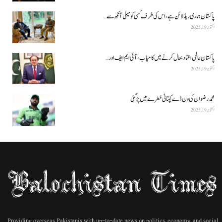
پاکستان ہماری ریڈ لائن ہے، اس کی طرف کسی کو میلی آنکھ سے…
اکتوبر 19, 2025
پاکستان عالمی اعتماد بحال کرنے میں کامیاب، آئی ایم ایف اور…
اکتوبر 19, 2025
محمد رضوان کی ون ڈے کپتانی خطرے میں پڑ گئی
اکتوبر 19, 2025
Providing overseas Pakistanis with up-to-date news on politics, economy, and social