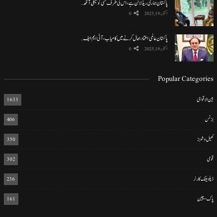
پاکستان ہماری ریڈ لائن ہے، اس کی طرف کسی کو میلی آنکھ…
اکتوبر 19, 2025
0
پاکستان عالمی اعتماد بحال کرنے میں کامیاب، آئی ایم ایف…
اکتوبر 19, 2025
0
Popular Categories
بین الاقوامی
1633
بزنس
406
کھیل و شوبز
350
قومی
302
ڈپلومیٹک کارنر
236
پاک-چین
161