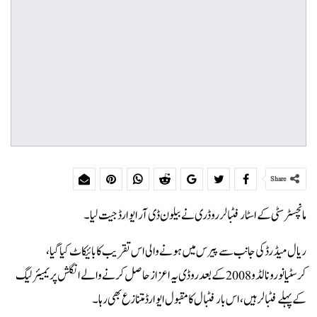
Share
مانچسٹر سٹی کے اسٹار فٹبالر روڈری نے بیلون ڈی آر ایوارڈ جیت لیا۔
ریال میڈرڈ کی جانب سے پیرس میں ہونے والی اس تقریب کا بائیکاٹ کیا گیا،
کرسٹیانورونالڈو 2008 کے بعد روڈی یہ اعزاز حاصل کرنے والے انگلش پریمیئر لیگ
کے پہلے فٹبالر ہیں، اس بار فٹبال کا مقبول ایوارڈ متنازع بھی رہا۔