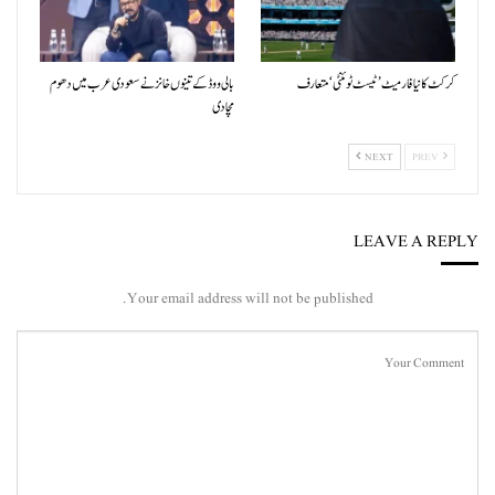
کرکٹ کا نیا فارمیٹ ’ٹیسٹ ٹوئنٹی‘ متعارف
بالی ووڈ کے تینوں خانز نے سعودی عرب میں دھوم
مچادی
NEXT
PREV
LEAVE A REPLY
Your email address will not be published.