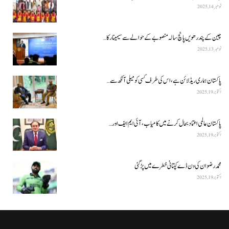
نومبر 14, 2025
چین کے پندرھویں پانچ سالہ منصوبے کے حوالے سے سیمینار کا…
نومبر 13, 2025
پاکستان ہماری ریڈ لائن ہے، اس کی طرف کسی کو میلی آنکھ سے…
اکتوبر 19, 2025
پاکستان عالمی اعتماد بحال کرنے میں کامیاب، آئی ایم ایف اور…
اکتوبر 19, 2025
محمد رضوان کی ون ڈے کپتانی خطرے میں پڑ گئی
اکتوبر 19, 2025