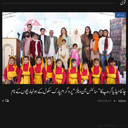
قومی
پاک-چین
چائنا میڈیا گروپ کا ”سائنس آن ویلز“ پروگرام پارک سکول کے ہونہار بچوں کے نام
Admin
نومبر 14, 2025
0
اسلام آباد (نمائندہ خصوصی) اسلام آباد ماڈل سکول ایف سیون ٹو میں منعقد ہونے والی پروقار تقریب، سائنسی
سرگرمیوں اور
…