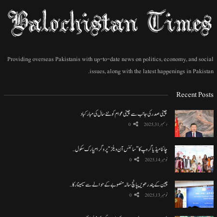
Providing overseas Pakistanis with up-to-date news on politics, economy, and social
issues, along with the latest happenings in Pakistan.
Recent Posts
چینی صدر کی جانب سے چینی عوام کو نئے سال کی مبارکباد
دسمبر 31, 2025
0
چائنا میڈیا گروپ کا ”سائنس آن ویلز“ پروگرام پارک سکول…
نومبر 14, 2025
0
چین کے پندرھویں پانچ سالہ منصوبے کے حوالے سے سیمینار کا…
نومبر 13, 2025
0