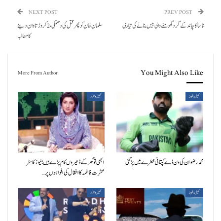
NEXT POST
PREV POST
ناسا کا چاند کے گرد گھومنے والی بیس بنانے کی تیاری
سلمان خان کو پھر قتل کی دھمکی، 2 کروڑ تاوان دینے
کا مطالبہ
You Might Also Like
More From Author
کھیل و شوبز
کھیل و شوبز
محمد رضوان کی ون ڈے کپتانی خطرے میں پڑ گئی
ابھی تو گھر کے ڈھیروں کام پڑے ہیں؛ نیوز کاسٹر
عشرت فاطمہ کا انتقال کی افواہوں پر…
کھیل و شوبز
کھیل و شوبز