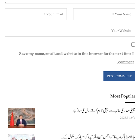
Save my name, email, and website in this browser for the next time I
comment.
Most Popular
چینی صدر کی جانب سے چینی عوام کو نئے سال کی مبارکباد
دسمبر 31, 2025
چائنا میڈیا گروپ کا ”سائنس آن ویلز“ پروگرام پارک سکول کے…