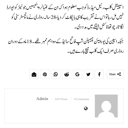
اسپینش کلب رئیل میڈرڈ کو جب معلوم ہوا کہ ان کے فٹبالر وینیسیس جونیئر کو ایوارڈ
نہیں مل رہا تو اس نے تقریب کا ہی بائیکاٹ کردیا، 28 سالہ روڈری نے مانچسٹر سٹی کو
لگاتار چوتھا ٹائٹل جیتنے میں مدد دی۔
جبکہ اسپین کی یورپیئن چیمپئن شپ فاتح سائیڈ کے وہ اہم ممبر تھے۔ 18 ماہ کے دوران
روڈری صرف ایک کلب میچ ہارے ہیں۔
Share
Admin
2415 Posts
0 Comments