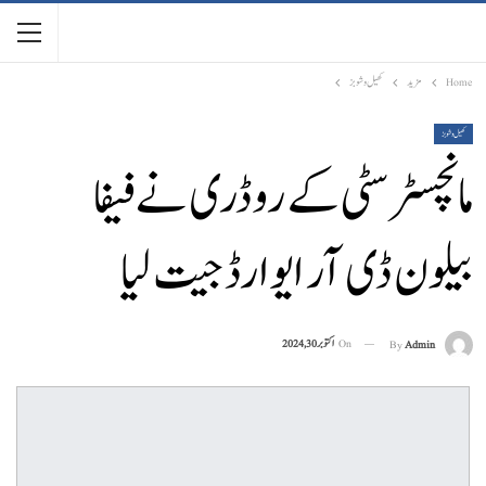
Home
مزید
کھیل و شوبز
کھیل و شوبز
مانچسٹر سٹی کے روڈری نے فیفا
بیلون ڈی آر ایوارڈ جیت لیا
On
اکتوبر 30, 2024
By
Admin