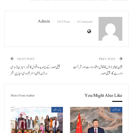
Admin
2415 Posts
0 Comments
NEXT POST
PREV POST
چین ہمیشہ لاؤس کا قابل اعتماد دوست اور شراکت
چینی صدر کے پسندیدہ اقوال کا تیسرا سیزن (روسی
دار رہے گا، چینی صدر
ورژن) مین اسٹریم روسی میڈیا پر نشر
You Might Also Like
More From Author
بین الاقوامی
پاک-چین