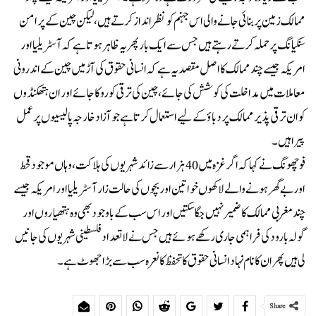
ممالک زمین پر بنائی جانے والی اس جہنم کو نظر اندازکرتے ہیں، لیکن چین کے پرامن
سنکیانگ پر حملہ کرتے رہتے ہیں جس سے ایک بار پھر یہ ظاہر ہوتا ہے کہ آسٹریلیا اور
امریکہ جیسے چند ممالک کا اصل مقصد یہ ہے کہ انسانی حقوق کی آڑ میں چین کے اندرونی
معاملات میں مداخلت کی کوشش کی جائے ، چین کی ترقی کو روکا جائے اور ان ہتھکنڈوں
کو ان ترقی پذیر ممالک پر دبا ؤ کے لیے استعمال کرتا ہے جو آزاد خارجہ پالیسیوں پر عمل
پیرا ہیں۔
فو چھونگ نے کہا کہ اگر غزہ میں 40 ہزار سے زائد شہریوں کی ہلاکت ،وہاں موجود قحط
اور بے گھر ہونے والے لاکھوں خواتین اور بچوں کی حالت زار آسٹریلیا اور امریکہ جیسے
چند مغربی ممالک کا ضمیر نہیں جگا سکتیں اور اس سب کے باوجود بھی وہ ہتھیاروں اور
گولہ بارود کی فراہمی جاری رکھے ہوئے ہیں جس نے لاتعداد فلسطینی شہریوں کی جانیں
لی ہیں پھر ان کا نام نہاد انسانی حقوق کا تحفظ کا نعرہ سب سے بڑا جھوٹ ہے۔
Share