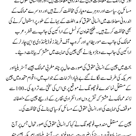
اور شی زانگ کے معاملات چین کے اندرونی معاملات ہیں، اور وہ انسانی حقوق کے
مسائل پر سیاست اور دوہرے معیار کی مخالفت کرتے ہیں اور دوسرے ممالک کے
اندرونی معاملات میں انسانی حقوق کو مداخلت کے بہانے کے طور پر استعمال کرنے کی
بھی مخالفت کرتے ہیں ۔خلیج تعاون کونسل کے اراکین کی جانب سے قطر،عرب
ممالک کی جانب سے موریطانیہ اور گروپ آف فرینڈز ٹو ڈیفنڈ دی یو این چارٹر کے
اراکین کی جانب سے وینزویلا نے بھی چین کی حمایت میں مشترکہ بیانات دئیے۔
بحث میں چین کے انسانی حقوق کی صورت حال پر چند مغربی ممالک جیسے آسٹریلیا اور
امریکہ کی طرف سے لگائے گئے بے بنیاد الزامات کے جواب میں، اقوام متحدہ میں چین
کے مستقل نمائندے فو چھونگ نے موقع پر ہی اس کی سختی سے تردید کی۔ 100 سے
زائد ممالک نے مشترکہ تقریروں اور انفرادی تقاریر کے ذریعے چین کے منصفانہ
موقف کی حمایت کی اور انسانی حقوق کے مسائل کو سیاسی بنانے کی مخالفت کی۔
چین کے مستقل مندوب فو چھونگ نے کہا کہ انسانی حقوق کی صورتحال جس پر آج
سب سے زیادہ توجہ دینے کی ضرورت ہے وہ غزہ ہے۔ آسٹریلیا اور امریکہ جیسے چند