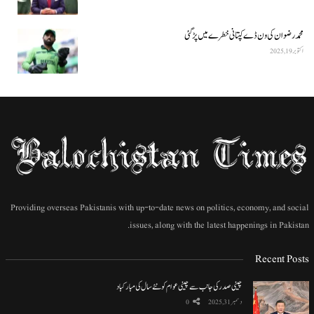
محمد رضوان کی ون ڈے کپتانی خطرے میں پڑ گئی
اکتوبر 19, 2025
Providing overseas Pakistanis with up-to-date news on politics, economy, and social
issues, along with the latest happenings in Pakistan.
Recent Posts
چینی صدر کی جانب سے چینی عوام کو نئے سال کی مبارکباد
دسمبر 31, 2025
0