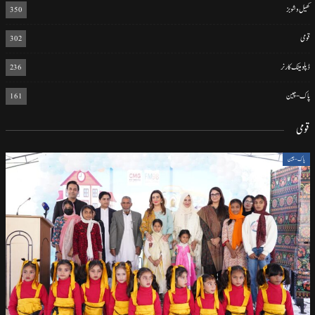
کھیل و شوبز
350
قومی
302
ڈپلومیٹک کارنر
236
پاک-چین
161
قومی
پاک-چین