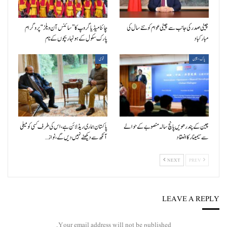
چینی صدر کی جانب سے چینی عوام کو نئے سال کی
چائنا میڈیا گروپ کا ”سائنس آن ویلز“ پروگرام
مبارکباد
پارک سکول کے ہونہار بچوں کے نام
پاک-چین
قومی
چین کے پندرھویں پانچ سالہ منصوبے کے حوالے
پاکستان ہماری ریڈ لائن ہے، اس کی طرف کسی کو میلی
سے سیمینار کا انعقاد
آنکھ سے دیکھنے نہیں دیں گے، نواز…
NEXT
PREV
LEAVE A REPLY
Your email address will not be published.