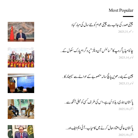
Most Popular
چینی صدر کی جانب سے چینی عوام کو نئے سال کی مبارکباد
دسمبر 31, 2025
چائنا میڈیا گروپ کا ”سائنس آن ویلز“ پروگرام پارک سکول کے…
نومبر 14, 2025
چین کے پندرھویں پانچ سالہ منصوبے کے حوالے سے سیمینار کا…
نومبر 13, 2025
پاکستان ہماری ریڈ لائن ہے، اس کی طرف کسی کو میلی آنکھ سے…
اکتوبر 19, 2025
پاکستان عالمی اعتماد بحال کرنے میں کامیاب، آئی ایم ایف اور…
اکتوبر 19, 2025