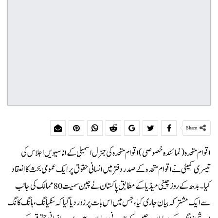
Share
اقوام متحدہ(نمائندہ خصوصی)اقوام متحدہ کی جنرل اسمبلی کے اناسیویں اجلاس کی
تیسری کمیٹی نے اقوام متحدہ کے صدر دفتر میں انسانی حقوق پر ایک عمومی بحث کا انعقاد
کیا۔ بدھ کے روز چینی میڈیا کے مطابق پاکستان نے چین سمیت 80 ممالک کی جانب
سے ایک مشترکہ بیان جاری کیا، جس میں اس بات پر زور دیا گیا کہ سنکیانگ، ہانگ کانگ