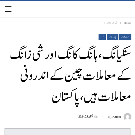
Home
بین الاقوامی
بین الاقوامی
پاک-چین
قومی
سنکیانگ، ہانگ کانگ اور شی زانگ
کے معاملات چین کے اندرونی
معاملات ہیں، پاکستان
On
اکتوبر 23, 2024
By
Admin