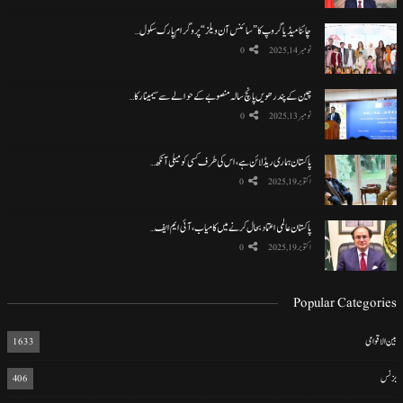
چائنا میڈیا گروپ کا ”سائنس آن ویلز“ پروگرام پارک سکول…
نومبر 14, 2025
0
چین کے پندرھویں پانچ سالہ منصوبے کے حوالے سے سیمینار کا…
نومبر 13, 2025
0
پاکستان ہماری ریڈ لائن ہے، اس کی طرف کسی کو میلی آنکھ…
اکتوبر 19, 2025
0
پاکستان عالمی اعتماد بحال کرنے میں کامیاب، آئی ایم ایف…
اکتوبر 19, 2025
0
Popular Categories
بین الاقوامی
1633
بزنس
406