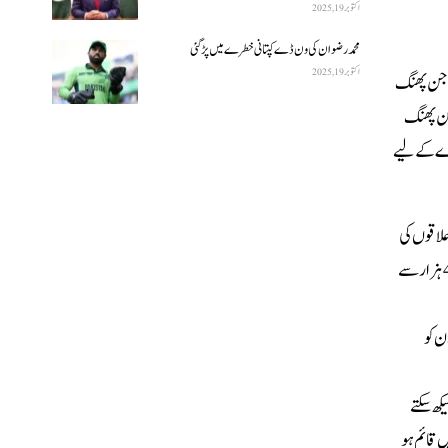
اکتوبر 19, 2025
محمد رضوان کی ون ڈے کپتانی خطرے میں پڑ گئی
اکتوبر 19, 2025
ی جن پھنگ
 جن پھنگ
شرے کے لیے
مقصد پسماندہ علاقوں کی
مدد کے لئے مختلف شعبوں میں بزرگ ماہرین اور پروفیسر وں کو منظم کرنا ہے۔ اب تک ملک بھر میں سلور ایج ایکشن کے تحت 70 لاکھ سے زائد معمر رضاکار حصہ لے چکے ہیں اور 4 ہزار سے
ن کو
ھ سکتے
 میں معمر افراد کے لیے 70 ہزار سے زائد درسگاہیں قائم ہو