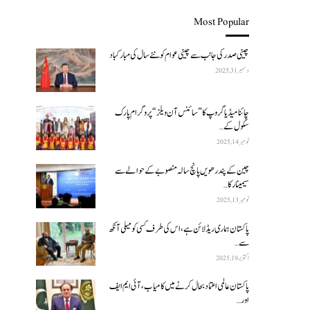
Most Popular
چینی صدر کی جانب سے چینی عوام کو نئے سال کی مبارکباد
دسمبر 31, 2025
چائنا میڈیا گروپ کا ”سائنس آن ویلز“ پروگرام پارک
سکول کے…
نومبر 14, 2025
چین کے پندرھویں پانچ سالہ منصوبے کے حوالے سے
سیمینار کا…
نومبر 13, 2025
پاکستان ہماری ریڈ لائن ہے، اس کی طرف کسی کو میلی آنکھ
سے…
اکتوبر 19, 2025
پاکستان عالمی اعتماد بحال کرنے میں کامیاب، آئی ایم ایف
اور…