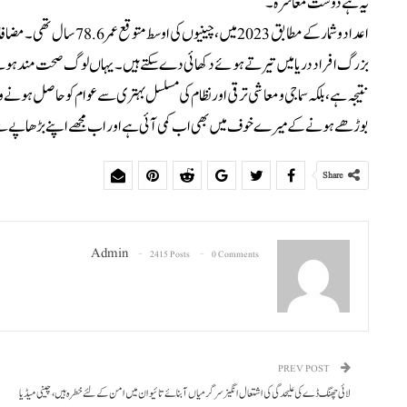
یہ ہے دوست معاشرہ ۔
اعداد و شمار کے مطابق 2023
بزرگ افراد دریا میں تیرتے ہوئے دکھائی دے سکتے ہیں ۔یہاں لوگ صحت مند ہوتے
نتیجہ ہے، بلکہ سماجی و معاشی ترقی اور نظام کی مسلسل بہتری سے عوام کو حاصل ہونے و
بوڑھے ہونے کے میرے خوف میں بھی اب کمی آئی ہے اور اب مجھے اپنے بڑھاپے سے
Share
Admin
2415 Posts
0 Comments
PREV POST
لائی چھنگ ڈے کی علیحدگی کی اشتعال انگیز سرگرمیاں آبنائے تائیوان میں امن کے لئے خطرہ ہیں، چینی میڈیا