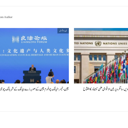
om Author
بین الاقوامی
چین، تیسرا لیانگ چو فورم چین کے صوبہ زے جیانگ کے شہر ہانگ چو م