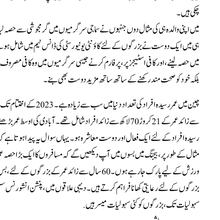
چکی ہیں۔
ہی میں ایک دوست نے بزرگوں کے لئے کاؤنٹی یونیورسٹی کی ڈانس ٹیم میں شامل ہون
میں حصہ لینے، اور کافی اسٹیجز پر، پرفارم کرنے جیسی سرگرمیوں میں وہ کافی مصروف ر
بلکہ خود کو صحت مند رکھنے کے ساتھ ساتھ مزید دوست بھی بنے۔
سے زائد عمر کے 21 کروڑ 70 لاکھ سے زائد افراد شامل تھے۔ آبادی ک
رسیدہ افراد کے لئے ایک فعال اور دوست معاشرہ ہو ۔یہاں سوال یہ پیدا ہوتا ہے ک
مثال کے طور پر ، بیجنگ میں بسوں میں آپ دیکھیں گے کہ مسافروں کا ایک بڑا حصہ عمر
ورزش کے لیے پارک جا رہے ہوں۔ 60سال سے زائد عمر ک
بزرگوں کے لئے رعایتی کھانا فراہم کرتے ہیں۔ دیہی علاقوں میں، پنشن انشورنس سسٹ
سہولیات تک، بزرگوں کو کئی سہولیات میسر ہیں.