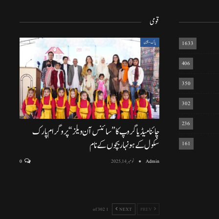
قومی
1633
پاک-چین
406
350
302
236
چائنا میڈیا گروپ کا ”سائنس آن ویلز“ پروگرام پارک
سکول کے ہونہار بچوں کے نام
161
Admin
نومبر 14, 2025
0
اسلام آباد (نمائندہ خصوصی) اسلام آباد ماڈل سکول ایف سیون ٹو میں منعقد
ہونے والی پروقار تقریب، سائنسی سرگرمیوں اور
…
1 of 302
NEXT
PREV