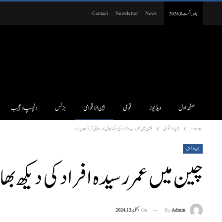
Contact
Newsletter
News
ہفتہ, اگست 8, 2026
صفحہ اول
ویڈیوز
قومی
بین الاقوامی
بزنس
دلچسپ و عجیب
Home
بین الاقوامی
چین میں عمررسیدہ افراد کی دیکھ بھال اور سماجی شراکت پر زور
بین الاقوامی
چین میں عمررسیدہ افراد کی دیکھ بھ
On
اکتوبر 13, 2024
By
Admin