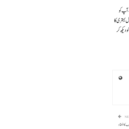
میں، آپ کو
 بہتری کا
 دیکھ کر
NE
کا انعقاد