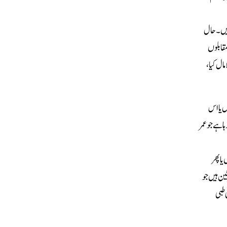
ئر ڈانس کرنا پسند کرتی ہیں۔ حال
قابلوں
ال کیا،
دہ ہے ۔2023 کے اختتام تک 60 سال یا اس سے زائد عمر کے لوگوں کی تعداد 29 کروڑ 70 لاکھ سے زائد تھی جن میں 65 سال یا اس
ہا ہے جو عمر
ا پھر
نٹین ہیں جو
 طبی