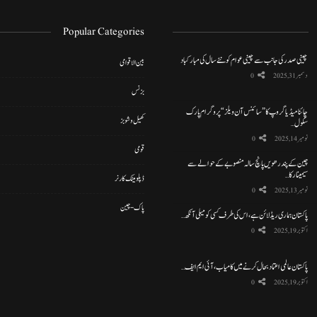
Popular Categories
چینی صدر کی جانب سے چینی عوام کو نئے سال کی مبارکباد
بین الاقوامی
دسمبر 31, 2025
0
بزنس
چائنا میڈیا گروپ کا ”سائنس آن ویلز“ پروگرام پارک
کھیل و شوبز
سکول…
نومبر 14, 2025
0
قومی
چین کے پندرھویں پانچ سالہ منصوبے کے حوالے سے
سیمینار کا…
ڈپلومیٹک کارنر
نومبر 13, 2025
0
پاک-چین
پاکستان ہماری ریڈ لائن ہے، اس کی طرف کسی کو میلی آنکھ…
اکتوبر 19, 2025
0
پاکستان عالمی اعتماد بحال کرنے میں کامیاب، آئی ایم ایف…
اکتوبر 19, 2025
0