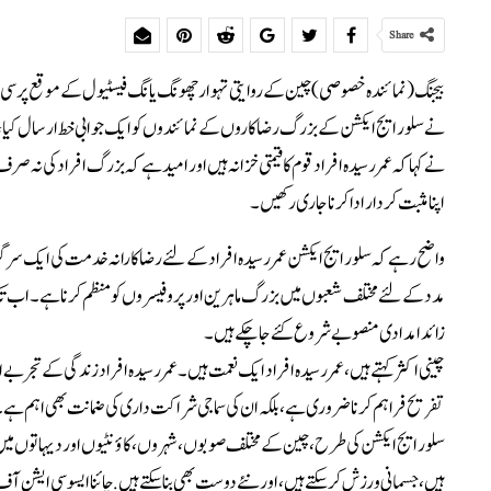
Share
بیجنگ (نمائندہ خصوصی)چین کے روایتی تہوار چھونگ یانگ فیسٹیول کے موقع پر سی 
نے سلور ایج ایکشن کے بزرگ رضاکاروں کے نمائندوں کو ایک جوابی خط ارسال کیا، جس
نے کہا کہ عمررسیدہ افراد قوم کا قیمتی خزانہ ہیں اور امید ہے کہ بزرگ افراد کی نہ 
اپنا مثبت کردار ادا کرنا جاری رکھیں ۔
زائد امدادی منصوبے شروع کئے جا چکے ہیں۔
چینی اکثر کہتے ہیں، عمر رسیدہ افراد ایک نعمت ہیں۔ عمر رسیدہ افراد زندگی کے تجربے اور
تفریح فراہم کرنا ضروری ہے، بلکہ ان کی سماجی شراکت داری کی ضمانت بھی اہم ہے
سلور ایج ایکشن کی طرح، چین کے مختلف صوبوں، شہروں، کاؤنٹیوں اور دیہاتوں میں 