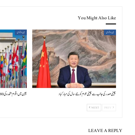
You Might Also Like
بین الاقوامی
بین الاقوامی
چینی صدر کی جانب سے چینی عوام کو نئے سال کی مبارکباد
چین میں اقوام متحدہ کی 80ویں سالگرہ پر بین الاقوامی علمی سیمینار کا افتتاح
NEXT
PREV
LEAVE A REPLY