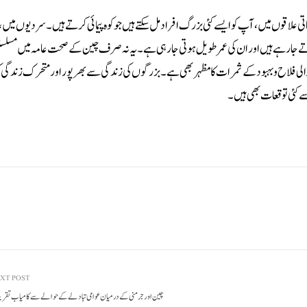
 میں ، چینیوں کی اوسط متوقع عمر 78.6 سال تھی ۔ مضافاتی علاقوں میں، آپ کو ایسے کئی بزرگ افراد مل سکتے ہیں جو کوہ پیمائی کرتے ہیں۔ سردیوں 
 جا رہے ہیں اور ان کی عمرطویل ہوتی جارہی ہے۔یہ نہ صرف چین کے صحت عامہ میں مسلسل
الی فلاح و بہبود کے ثمرات کا مظہر بھی ہے ۔بزرگوں کی زندگی سے بھر پور اور متحرک زندگی کو
 کئی توقعات بھی ہیں۔
XT POST
چین اور جرمنی کے درمیان عوامی تبادلے کے حوالے سے کامیاب تقریب 