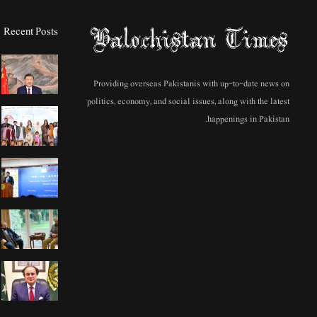
Recent Posts
Providing overseas Pakistanis with up-to-date news on
politics, economy, and social issues, along with the latest
happenings in Pakistan.