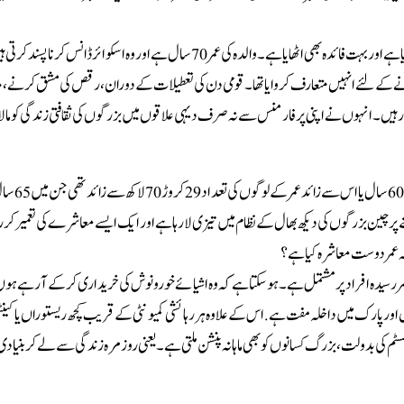
میں اپنی والدہ ہی کی مثال دوں جنہوں نے سماجی سرگرمیوں میں گرمجوشی سے حصہ لیا ہے اور بہت فائدہ بھی اٹھایا ہے۔ والدہ کی عمر 70 سال ہے اور وہ اسکوا
ے کے لئے انہیں متعارف کروایا تھا۔ قومی دن کی تعطیلات کے دوران، رقص کی مشق کرنے، م
ہیں۔ انہوں نے اپنی پرفارمنس سے نہ صرف دیہی علاقوں میں بزرگوں کی ثقافتی زندگی کو مالا م
چین میں عمر رسیدہ افراد کی تعداد دنیا میں سب سے زیا
ی اوسط عمر بڑھنے پر چین بزرگوں کی دیکھ بھال کے نظام میں تیزی لا رہا ہے اور ایک ایسے معاشرے کی تعمیر کر ر
ہ عمر دوست معاشرہ کیا ہے؟
 رسیدہ افراد پر مشتمل ہے ۔ ہو سکتا ہے کہ وہ اشیائے خورونوش کی خریداری کر کے آ رہے ہوں ی
ے بزرگوں کے لئے، بس اور پارک میں داخلہ مفت ہے.اس کے علاوہ ہر رہائشی کمیونٹی کے قریب کچھ ریستوراں یا کی
م کی بدولت،بزرگ کسانوں کو بھی ماہانہ پنشن ملتی ہے ۔یعنی روزمرہ زندگی سے لے کر بنیادی