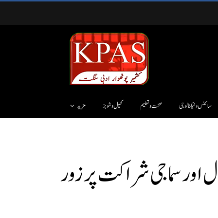
سائنس وٹیکنالوجی
صحت و تعلیم
کھیل و شوبز
مزید
ال اور سماجی شراکت پر زور