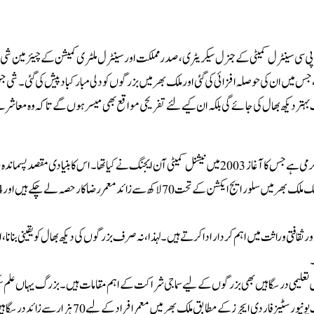
پی سی سینٹرل کمیٹی کے جنرل سیکریٹری، صدر مملکت اور سینٹرل ملٹری کمیشن کے چیئرمین ش
 میں ان کی حوصلہ افزائی کی گئی اور ملک بھر میں بزرگوں کو دلی مبارکباد پیش کی گئی۔شی
صرف بہتر دیکھ بھال کی جائے گی بلکہ ا ن کیے لئے تفریحی مواقع بھی میسر ہوں گے تا کہ وہ معا
واضح رہے کہ سلور ایج ایکشن عمر رسیدہ افراد کے لئے رضاکارانہ خدمت کی ایک سرگرمی ہے جس کا آغاز 2003 میں نیشنل کمیٹی آن ایجنگ نے کیا تھا ۔اس کا بنیادی 
 ثقافتی وراثت میں اہم کردار ادا کرتے ہیں۔ لہذا، نہ صرف بزرگوں کی دیکھ بھال کو یقینی بنانا، ا
۔
تعلیمی درسگاہیں بھی بزرگوں کے لیے سماجی شراکت کے اہم مقامات ہیں۔ بزرگ یہاں علم سیک
ہیں، جسمانی ورزش کر سکتے ہیں، اور نئے دوست بھی بنا سکتے ہیں. چائنا ایسوسی ایشن آف یونیورسٹیز فار دی ایجرز کے مطابق ملک بھر