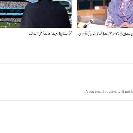
پڑے ہیں؛ نیوز کاسٹر عشرت فاطمہ کا انتقال کی افواہوں
کرکٹ کا نیا فارمیٹ ’ٹیسٹ ٹوئنٹی‘ متعارف
Your email address will not b