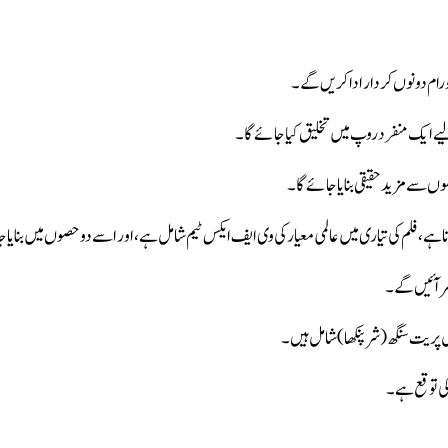
پرشورام دونوں کردار ادا کریں گے۔
 لیے ایک منفرد روپ میں تخلیق کیا جائے گا۔
ں سے مزید حقیقی بنایا جائے گا۔
نظر آئیں گے۔
ل پریت سنگھ(شرپنکھا) شامل ہیں۔