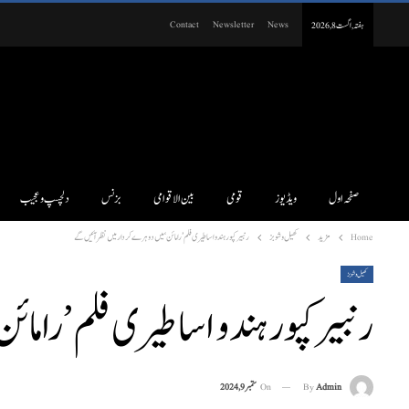
Contact
Newsletter
News
ہفتہ, اگست 8, 2026
صفحہ اول
ویڈیوز
قومی
بین الاقوامی
بزنس
دلچسپ و عجیب
Home
مزید
کھیل و شوبز
رنبیر کپور ہندو اساطیری فلم ’رامائن‘ میں دوہرے کردار میں نظر آئیں گے
کھیل و شوبز
رنبیر کپور ہندو اساطیری فلم ’رام
On
ستمبر 9, 2024
By
Admin