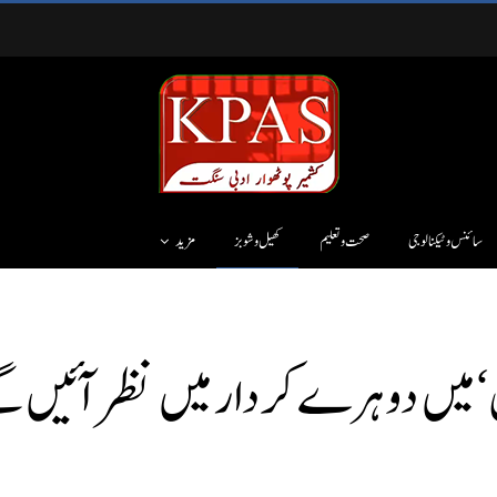
سائنس وٹیکنالوجی
صحت و تعلیم
کھیل و شوبز
مزید
ائن‘ میں دوہرے کردار میں نظر آئیں 