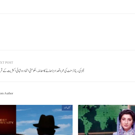
XT POST
ججز کی ریٹائرمنٹ کی عمر و تعداد بڑھانے کا معاملہ، حکومتی اتحاد دو تہائی اکثریت کے قر
om Author
کھیل و شوبز