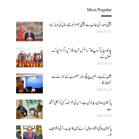
Most Popular
چینی صدر کی جانب سے چینی عوام کو نئے سال کی مبارکباد
دسمبر 31, 2025
چائنا میڈیا گروپ کا ”سائنس آن ویلز“ پروگرام پارک
سکول کے…
نومبر 14, 2025
چین کے پندرھویں پانچ سالہ منصوبے کے حوالے سے
سیمینار کا…
نومبر 13, 2025
پاکستان ہماری ریڈ لائن ہے، اس کی طرف کسی کو میلی آنکھ
سے…
اکتوبر 19, 2025
پاکستان عالمی اعتماد بحال کرنے میں کامیاب، آئی ایم ایف
اور…