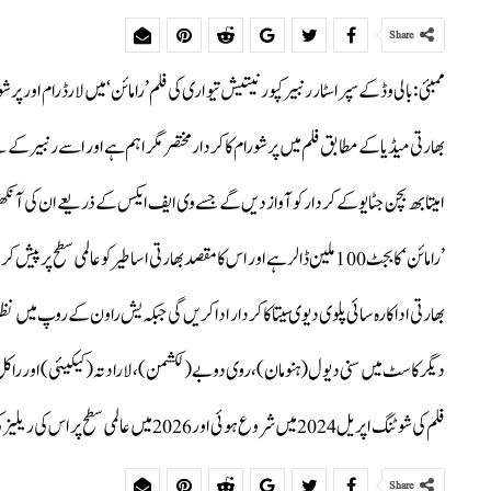
Share
ممبئی: بالی وڈ کے سپر اسٹار رنبیر کپور نیتیش تیواری کی فلم ’رامائن‘ میں لارڈ رام اور 
بھارتی میڈیا کے مطابق فلم میں پرشورام کا کردار مختصر مگر اہم ہے اور اسے رنبیر کے
امیتابھ بچن جٹایو کے کردار کو آواز دیں گے جسے وی ایف ایکس کے ذریعے ان کی آنکھو
’رامائن‘ کا بجٹ 100 ملین ڈالر ہے اور اس کا مقصد بھارتی اساطیر کو عالمی سطح پر پیش کرنا ہے، فلم کی تیاری میں عالمی معیار کی وی ایف ایکس ٹیم شامل ہے، اور اسے دو حصوں میں بنایا جا رہا ہے۔
بھارتی اداکارہ سائی پلوی دیوی سیتا کا کردار ادا کریں گی جبکہ یش راون کے روپ میں 
دیگر کاسٹ میں سنی دیول(ہنومان)، روی دوبے(لکشمن)، لارا دتہ(کیکیئی) اور راک
فلم کی شوٹنگ اپریل 2024 میں شروع ہوئی اور 2026 میں عالمی سطح پر اس کی ریلیز کی توقع ہے۔
Share