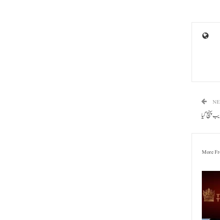
NE
یب پہنچ گیا
More Fr