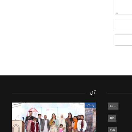
قومی
1633
پاک-چین
406
350