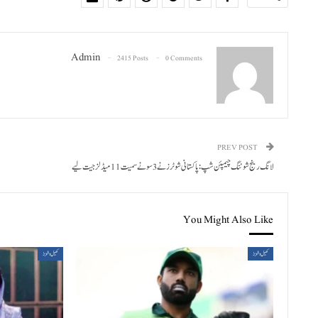
Admin
2415 Posts
0 Comments
PREV POST
لانگ رینج شوٹنگ چیمپئن شپ: پاکستانی شوٹرز نے 3 سونے سمیت 11 میڈلز جیت لیے
You Might Also Like
کھیل و شوبز
کھیل و شوبز