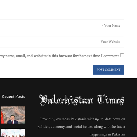
my name, email, and website in this browser for the next time I comment.
Recent Posts
Providing overseas Pakistanis with up-to-date news on
politics, economy, and social issues, along with the latest
happenings in Pakistan.