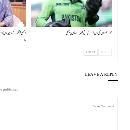
محمد رضوان کی ون ڈے کپتانی خطرے میں پڑ گئی
ابھی تو گھر کے ڈھیروں کام 
پر…
NEXT
PREV
LEAVE A REPLY
e published.