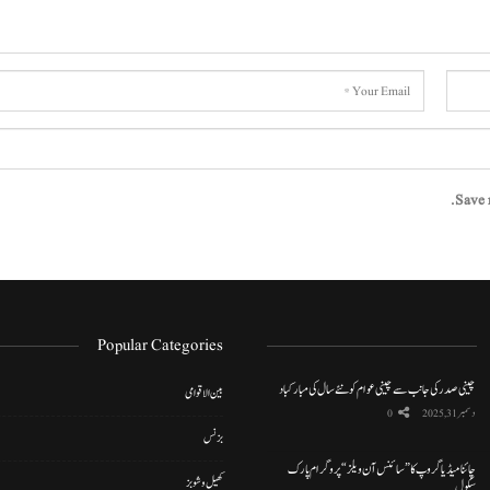
Save 
Popular Categories
چینی صدر کی جانب سے چینی عوام کو نئے سال کی مبارکباد
بین الاقوامی
دسمبر 31, 2025
0
بزنس
چائنا میڈیا گروپ کا ”سائنس آن ویلز“ پروگرام پارک
کھیل و شوبز
سکول…