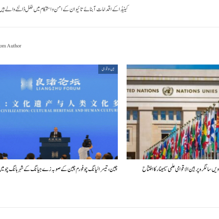
کینیڈا کے اقدامات آبنائے تائیوان کے امن و استحکام میں خلل ڈالنے والے ہیں
om Author
بین الاقوامی
چین، تیسرا لیانگ چو فورم چین کے صوبہ زے جیانگ کے شہر ہانگ چو م