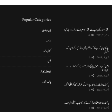
Popular Categories
چینی صدر کی جانب سے چینی عوام کو نئے سال کی مبارکباد
بین الاقوامی
دسمبر 31, 2025
0
بزنس
چائنا میڈیا گروپ کا ”سائنس آن ویلز“ پروگرام پارک
کھیل و شوبز
سکول…
نومبر 14, 2025
0
قومی
چین کے پندرھویں پانچ سالہ منصوبے کے حوالے سے
سیمینار کا…
ڈپلومیٹک کارنر
نومبر 13, 2025
0
پاک-چین
پاکستان ہماری ریڈ لائن ہے، اس کی طرف کسی کو میلی آنکھ…
اکتوبر 19, 2025
0
پاکستان عالمی اعتماد بحال کرنے میں کامیاب، آئی ایم ایف…
اکتوبر 19, 2025
0