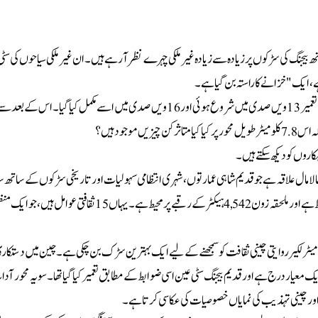
یسی میں توسیع کے ساتھ بیجنگ کی سڑکوں پر زیادہ سے زیادہ غیر ملکی چہرے نظر آ رہے ہیں۔ ان غیر ملکی سیاحوں کی
ے، ایک "خزانے کا راستہ بن گیا ہے۔
بیجنگ سنٹرل ایکسس بیجنگ کے پرانے شہر کے شمال اور جنوب سے گزرتا ہے۔ اس کی تعمیر 13 ویں صدی میں شروع ہوئی اور16ویں صدی میں اسے مکمل کیا 
وجود ہیں؟
روں کو دیکھ سکتے ہیں۔
 مال علاقہ ہے جو قدیم شاہی عمارتوں، شہری انتظامی سہولیات اور تاریخی سڑکوں کے ساتھ 
عوامی عمارتوں اور عوامی مقامات پر مشتمل ہے۔ ثقافتی ایریا 589 ہیکٹر کے رقبے پر محیط ہے اور ملحقہ زون 4,542 ہیکٹر کے رقبے پر محیط ہے۔ یہاں 15 ثقاف
تعمیرات کا روایتی ثقافت اور تصورات سے گہرا تعلق ہے۔ اسی باعث یہ 7.8 کلومیٹر لکیر روایتی چینی ثقافت کو سمجھنے کے لیے ایک بہترین سڑک بن چکی ہے۔ چین میں د
عیار درج ہے اور قدیم بیجنگ سٹی عین اسی ضوابط کے مطابق تعمیر کیا گیا تھا ۔سو یہ محور آدا
ے اور چینی تہذیب کی نمایاں خصوصیات کی عکاسی کرتا ہے۔