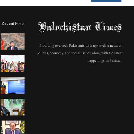
Recent Posts
Providing overseas Pakistanis with up-to-date news on
politics, economy, and social issues, along with the latest
happenings in Pakistan.