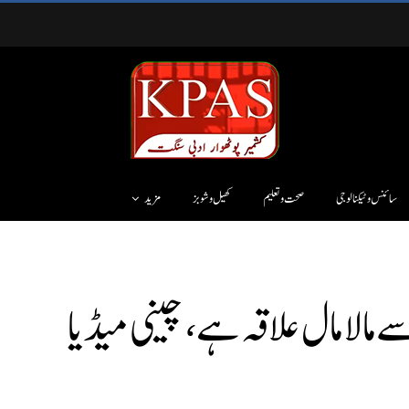
سائنس وٹیکنالوجی
صحت و تعلیم
کھیل و شوبز
مزید
مالا مال علاقہ ہے، چینی میڈیا