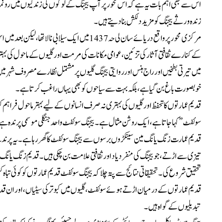
اس سے بھی اہم بات یہ ہے کہ اس محور پر آپ بیجنگ کے لوگوں کی زندگیوں میں رونما 
زندہ ورثے بیجنگ کو مزید دلکش بنا دیتے ہیں۔
میں تیرتی بطخیں اور راج ہنس اورروایتی بیجنگ گلیوں پر مشتمل نظارے مصروف شہر
خوبصورت باغ بن گیا ہے، بلکہ بہت سے سیاحوں کو بھی یہاں راغب کرتا ہے۔
قدیم عمارتوں کا تحفظ اور گلیوں کی بہتری نہ صرف انسانوں کے لیے بہتر ماحول فراہ
سوئفٹ”کہا جاتا ہے، ایک روشن مثال ہے۔ بیجنگ سوئفٹ واحد جنگلی موسمی پرندہ ہے ج
قدیم عمارت زنگ یانگ مین سینکڑوں برسوں سے بیجنگ سوئفٹ کا گھر رہا ہے۔ یہ پرندے
تیزی سے اڑتے، جو بیجنگ کی منفرد یاد اور ثقافتی علامت بن چکی ہیں۔ قدیم زنگ یان
تحقیق شروع کی۔تحقیقاتی نتائج سے پتہ چلا کہ بیجنگ سوئفٹ قدیم عمارتوں کو کوئی تبا
قدیم عمارتوں کے درمیان اڑتے ہوئے سوئفٹ، گلیوں میں کبوتر کی سیٹیاں، اور ان قدیم 
تبدیلیوں کے گواہ ہیں۔