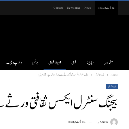
Contact
Newsletter
News
ہفتہ, اگست 8, 2026
صفحہ اول
ویڈیوز
قومی
بین الاقوامی
بزنس
دلچسپ و عجیب
Home
بین الاقوامی
بیجنگ سنٹرل ایکسس ثقافتی ورثے سے مالا مال علاقہ ہے، چینی میڈیا
بین الاقوامی
بیجنگ سنٹرل ایکسس ثقافتی ورثے سے 
On
اگست 2, 2024
By
Admin