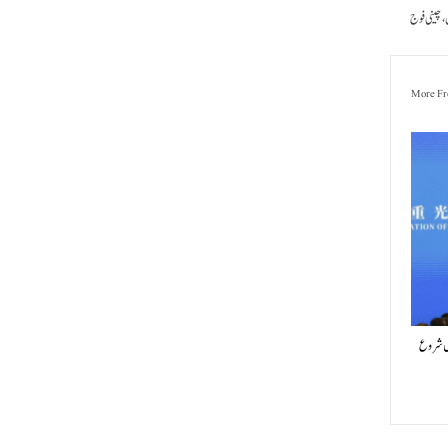
، چینی فوج
More Fr
یں شروع