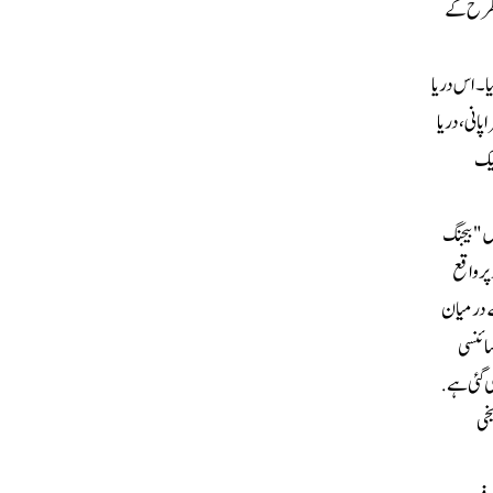
س طرح کے
کا منصوبہ شروع کیا گیا ۔اس دریا
 کو نئی جان ملی۔صاف ستھرا پانی،دریا
ایک
ں "بیجنگ
ر واقع
ے درمیان
ائنسی
ی گئی ہے.
خی