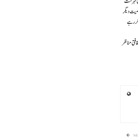
کی فہرست
پہاڑ سمیت دیگر
کر رہے
ل شہری ثقافتی مناظر
NE