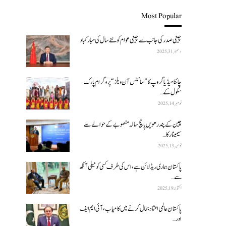
Most Popular
چینی صدر کی جانب سے چینی عوام کو نئے سال کی مبارکباد
دسمبر 31, 2025
چائنا میڈیا گروپ کا ”سائنس آن ویلز“ پروگرام پارک
سکول کے…
نومبر 14, 2025
چین کے پندرھویں پانچ سالہ منصوبے کے حوالے سے
سیمینار کا…
نومبر 13, 2025
پاکستان ہماری ریڈ لائن ہے، اس کی طرف کسی کو میلی آنکھ
سے…
اکتوبر 19, 2025
پاکستان عالمی اعتماد بحال کرنے میں کامیاب، آئی ایم ایف
اور…