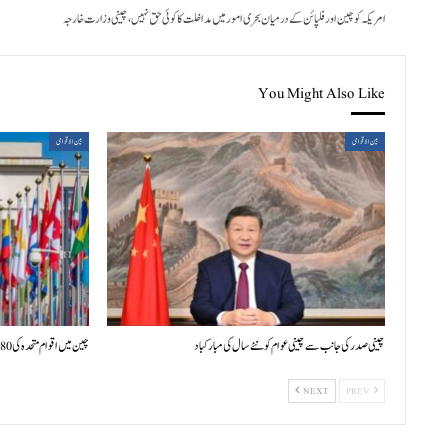
امریکہ کو چین اور فلپائن کے درمیان بحری امور میں مداخلت کا کوئی حق نہیں، چینی وزارت خارجہ
You Might Also Like
بین الاقوامی
بین الاقوامی
چینی صدر کی جانب سے چینی عوام کو نئے سال کی مبارکباد
چین میں اقوام متحدہ کی 80ویں سالگرہ پر بین الاقوامی علمی سیمینار کا افتتاح
NEXT
PREV