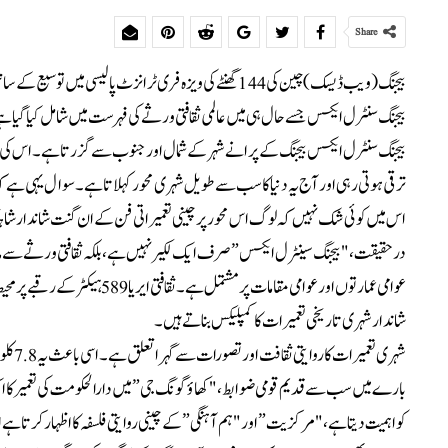
Share
بیجنگ (ویب ڈیسک) چین کی 144 گھنٹے کی ویزہ فری ٹرانزٹ پال
بیجنگ سنٹرل ایکسس جسے حال ہی میں عالمی ثقافتی ورثے کی فہرست میں شامل کیا گیا ہ
ترقی ہوتی رہی اور آج یہ دنیا کا سب سے طویل شہری محور کہلاتا ہے۔ سوال یہی ہے کہ اس 7.8 کلو میٹر طویل محور پر کیا کیا متاثر کن چیزیں م
اس میں کوئی شک نہیں کہ لوگ اس محور پر چینی تعمیراتی فن کے ان گنت شاندار شاہکا
درحقیقت، "بیجنگ سینٹرل ایکسس” صرف ایک لکیر نہیں ہے، بلکہ ثقافتی ورثے سے مالا
شاندار شہری تاریخی تعمیرات کا کمپلیکس بناتے ہیں۔
شہری 
بارے میں سب سے قدیم قومی ضوابط، "کھاؤ گونگ جی” میں دارالحکومت کی تعمیر کا ایک م
کو اہمیت دیتا ہے، "مرکزیت” اور "ہم آہنگی” کے چینی روایتی فلسفہ کا اظہار کرتا ہ