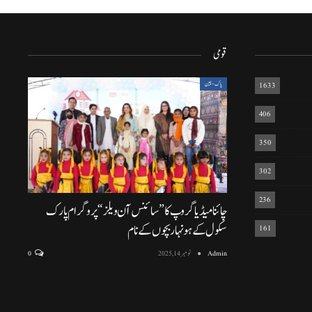
قومی
1633
پاک-چین
406
350
302
236
چائنا میڈیا گروپ کا ”سائنس آن ویلز“ پروگرام پارک
سکول کے ہونہار بچوں کے نام
161
Admin
نومبر 14, 2025
0
اسلام آباد (نمائندہ خصوصی) اسلام آباد ماڈل سکول ایف سیون ٹو میں منعقد
ہونے والی پروقار تقریب، سائنسی سرگرمیوں اور
…