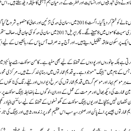
ہونے والی تبدیلیوں اور انسانیت اور فطرت کے درمیان ہم آہنگی کا سلیقہ دیکھ سکتے ہیں۔ ا
مرکزی محور پر واقع دریائے سان لی حہ 1437 میں ایک سیلابی نالا تھا، لیکن بعد میں اس نالے کو ختم کر دیا گیا ۔ اگست 2016 میں،سان لی حہ کی تزئین اور بحالی 
کے کنارے ثقافتی آثار کی تزئین، عوامی مکانات کی مرمت اورگلیوں کے ماحول کی بہتری سمیت کاموں میں 8 مہینے لگے۔پھر اپریل 2017 میں سان لی حہ
 میں ایک پرسکون علاقہ تشکیل دیتے ہیں۔اور آج یہ نہ صرف آس پاس کے رہائشیوں کے لیے 
م کرتی ہے بلکہ جانوروں اور پودوں کے تحفظ کے لیے بھی مفید ہے۔ کامن سوئفٹ،جسے چائنیز می
س کے نام میں "بیجنگ” موجود ہے۔ یہ قدیم عمارتوں میں رہنا پسند کرتے ہیں۔ مرکزی محور پ
 ہر موسم بہار اور موسم گرما میں قدیم عمارتوں کی سرخ دیواروں اور نیلے رنگ کی ٹائلوں ک
گ مین عمارت کی دیکھ بھال اور مرمت کے عمل کے دوران، لوگوں نے باضابطہ بیجنگ سوئفٹ پر س
ہ کن نقصان نہیں پہنچاتےاور یوں بیجنگ سوئفٹ کے گھونسلوں کے تحفظ کے لیے سائنسی بنیاد رکھ
عمارتوں جیسے پرانے پائن اور صنوبر ،یہ سب اس عظیم محور پر زندہ ورثہ ہیں اور بیجنگ کی تاری