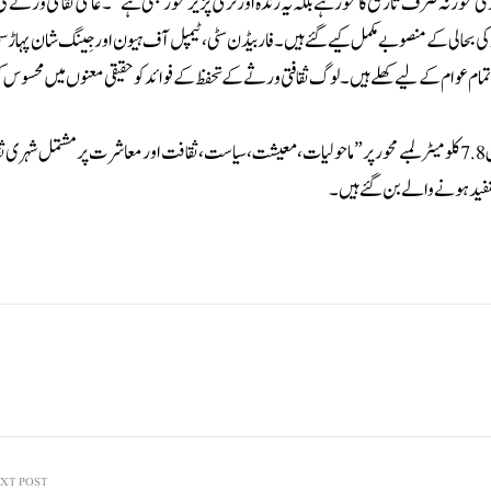
 نہ صرف تاریخ کا محور ہے بلکہ یہ زندہ اور ترقی پزیر محور بھی ہے”۔ عالمی ثقافتی ورثے 
یاریاں کی گئیں، اس دوران 100 سے زیادہ ثقافتی آثار کی بحالی کے منصوبے مکمل کیے گئے ہیں ۔فاربیڈن سٹی ، ٹیمپل آف ہیون اور جِینگ شان 
جو تمام عوام کے لیے کھلے ہیں۔لوگ ثقافتی ورثے کے تحفظ کے فوائد کو حقیقی معنوں میں محسوس 
جیسا کہ فاربیڈن سٹی کی اکیڈمک کمیٹی کے سابق ڈائریکٹر شان جی شیانگ نے کہاکہ اس 7.8 کلومیٹر لمبے محور پر ” ماحولیات، معیشت، سیاست، ثقافت اور معاشرت پر مشتم
تفید ہونے والے بن گئے ہیں۔
XT POST