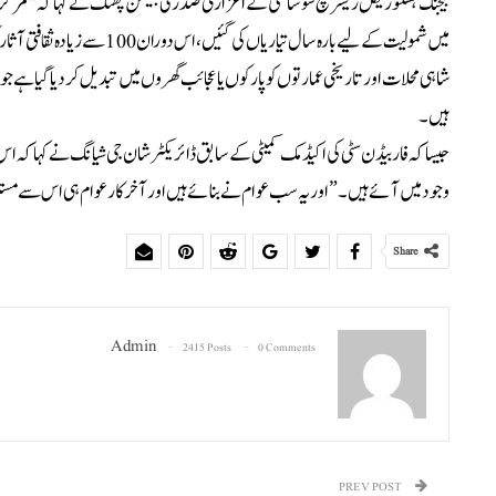
بیجنگ ہسٹوریکل ریسرچ سوسائٹی کے اعزازی صدر لی جیئن پھنگ نے کہا کہ "مرکزی محور
میں شمولیت کے لیے بارہ سال ت
شاہی محلات اور تاریخی عمارتوں کو پارکوں یا عجائب گھروں میں تبدیل کر دیا گیا ہے 
ہیں۔
وجود میں آئے ہیں۔” اور یہ سب عوام نے بنائے ہیں اور آخر کار عوام ہی اس سے مس
Share
Admin
2415 Posts
0 Comments
PREV POST