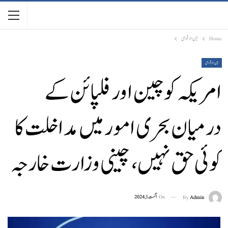
Home
بین الاقوامی
بین الاقوامی
امریکہ کو چین اور فلپائن کے
درمیان بحری امور میں مداخلت کا
کوئی حق نہیں، چینی وزارت خارجہ
On
اگست 1, 2024
By
Admin