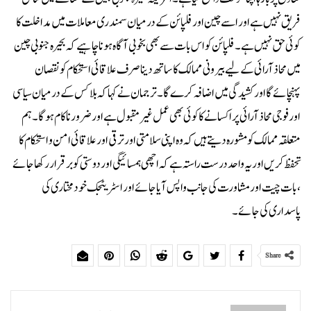
فریق نہیں ہے اور اسے چین اور فلپائن کے درمیان سمندری معاملات میں مداخلت کا
کوئی حق نہیں ہے۔ فلپائن کو اس بات سے بھی بخوبی آگاہ ہونا چاہیے کہ بحیرہ جنوبی چین
میں محاذ آرائی کے لیے بیرونی ممالک کا ساتھ دینا صرف علاقائی استحکام کو نقصان
پہنچائے گا اور کشیدگی میں اضافہ کرے گا۔ ترجمان نے کہا کہ بلاکس کے درمیان سیاسی
اور فوجی محاذ آرائی پر اکسانے کا کوئی بھی عمل غیر مقبول ہے اور ضرور ناکام ہو گا ۔ ہم
متعلقہ ممالک کو مشورہ دیتے ہیں کہ وہ اپنی سلامتی اور ترقی اور علاقائی امن و استحکام کا
تحفظ کریں اور یہ واحد درست راستہ ہے کہ اچھی ہمسائیگی اور دوستی کو برقرار رکھا جائے
، بات چیت اور مشاورت کی جانب واپس آیا جائے اور اسٹریٹجک خودمختاری کی
پاسداری کی جائے ۔
Share