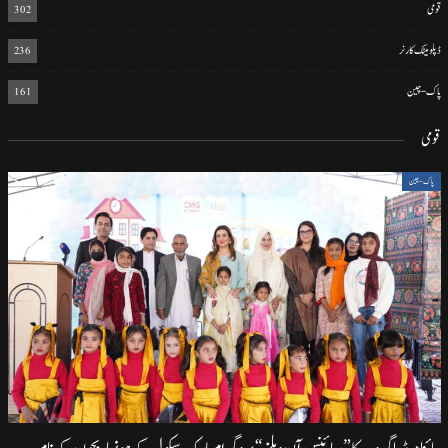
قومی
302
ڈپلومیٹک کارنر
236
پاک-چین
161
قومی
پاک-چین