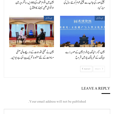
چینی صدر کی جانب سے چینی عوام کو نئے سال کی
چین میں اقوام متحدہ کی 80ویں سالگرہ پر بین
مبارکباد
الاقوامی علمی سیمینار کا افتتاح
بین الاقوامی
بین الاقوامی
چین، تیسرا لیانگ چو فورم چین کے صوبہ زے
چین نے عملی اقدامات کے ذریعے عالمی صنفی
جیانگ کے شہر ہانگ چو میں شروع
مساوات کے لئے مضبوط تحریک پیدا کی ہے، یو این…
NEXT
PREV
LEAVE A REPLY
Your email address will not be published.