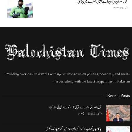
محمد رضوان کی ون ڈے کپتانی خطرے میں پڑ گئی
اکتوبر 19, 2025
Providing overseas Pakistanis with up-to-date news on politics, economy, and social
issues, along with the latest happenings in Pakistan.
Recent Posts
چینی صدر کی جانب سے چینی عوام کو نئے سال کی مبارکباد
دسمبر 31, 2025
0
چائنا میڈیا گروپ کا ”سائنس آن ویلز“ پروگرام پارک سکول…