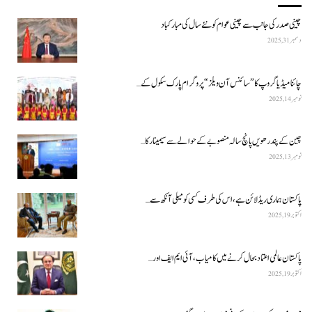
چینی صدر کی جانب سے چینی عوام کو نئے سال کی مبارکباد
دسمبر 31, 2025
چائنا میڈیا گروپ کا ”سائنس آن ویلز“ پروگرام پارک سکول کے…
نومبر 14, 2025
چین کے پندرھویں پانچ سالہ منصوبے کے حوالے سے سیمینار کا…
نومبر 13, 2025
پاکستان ہماری ریڈ لائن ہے، اس کی طرف کسی کو میلی آنکھ سے…
اکتوبر 19, 2025
پاکستان عالمی اعتماد بحال کرنے میں کامیاب، آئی ایم ایف اور…
اکتوبر 19, 2025