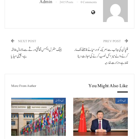
Admin
2415 Posts
0 Comments
NEXT POST
PREV POST
فلپائن کی جانب سے امریکہ کو درمیانے فاصلے تک مار
بیجنگ سنٹرل ایکسس ثقافتی ورثے سے مالا مال علاقہ
کرنے والے میزائل نصب کرنے کی اجازت دینا
ہے، چینی میڈیا
غلط ہے، وزارت خارجہ
You Might Also Like
More From Author
بین الاقوامی
بین الاقوامی