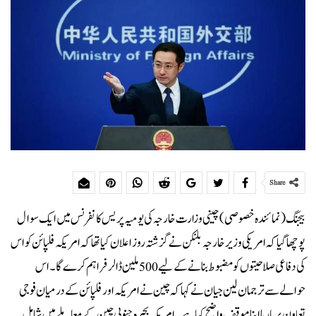
Share
بیجنگ (نمائندہ خصوصی) چینی وزارت خارجہ کی یومیہ پریس کانفرنس میں ایک سوال
پوچھا گیا کہ امریکی وزیر خارجہ بلنکن نے گزشتہ روز اعلان کیا تھا کہ امریکہ فلپائن کو اس
کی دفاعی صلاحیتوں کو مضبوط بنانے کے لیے 500 ملین ڈالر فراہم کرے گا۔ اس
حوالے سے ترجمان لین جیان نے کہا کہ چین نے امریکہ اور فلپائن کے درمیان فوجی
تعاون پر بارہا اپنا موقف واضح کیا ہے۔ امریکہ بحیرہ جنوبی چین کے معاملے میں شامل