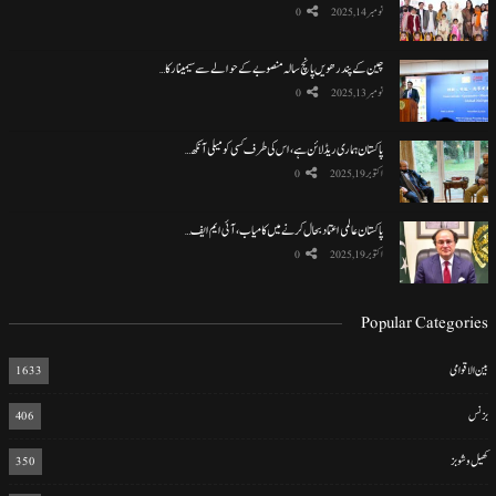
نومبر 14, 2025
0
چین کے پندرھویں پانچ سالہ منصوبے کے حوالے سے سیمینار کا…
نومبر 13, 2025
0
پاکستان ہماری ریڈ لائن ہے، اس کی طرف کسی کو میلی آنکھ…
اکتوبر 19, 2025
0
پاکستان عالمی اعتماد بحال کرنے میں کامیاب، آئی ایم ایف…
اکتوبر 19, 2025
0
Popular Categories
بین الاقوامی
1633
بزنس
406
کھیل و شوبز
350