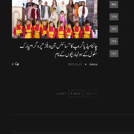
406
350
302
236
چائنا میڈیا گروپ کا ”سائنس آن ویلز“ پروگرام پارک
سکول کے ہونہار بچوں کے نام
161
Admin
نومبر 14, 2025
0
اسلام آباد (نمائندہ خصوصی) اسلام آباد ماڈل سکول ایف سیون ٹو میں منعقد
ہونے والی پروقار تقریب، سائنسی سرگرمیوں اور
…
1 of 302
NEXT
PREV