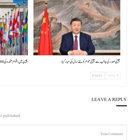
چینی صدر کی جانب سے چینی عوام کو نئے سال کی مبارکباد
چین میں اقوام متحدہ کی 80ویں سالگرہ پر بین الاقوامی علمی سیمینار کا افتتاح
NEXT
PREV
LEAVE A REPLY
e published.