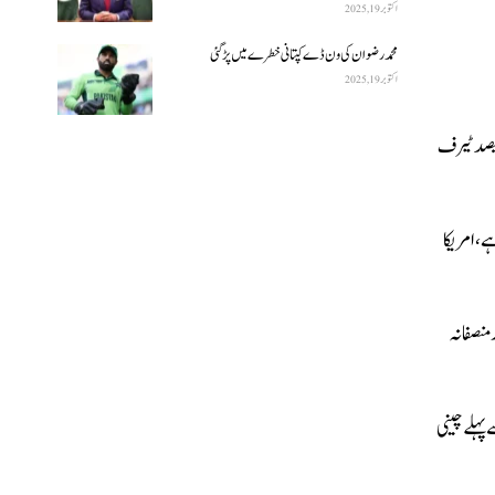
اکتوبر 19, 2025
محمد رضوان کی ون ڈے کپتانی خطرے میں پڑ گئی
اکتوبر 19, 2025
پسی پر امریکی صدر ڈونلڈ ٹرمپ نے طیارے میں صحافیوں سے گفتگو کرتے ہوئے کہا کہ بھارت سے تجارتی معاہدہ ابھی طے نہیں پایا، معاہدہ نہ ہوا تو بھارت پر 25 فیصد ٹیرف
ے، امریکا
منصفانہ
سال کے اختتام سے پہلے چینی