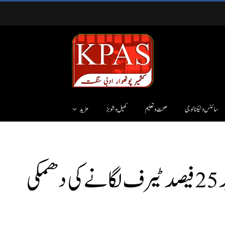
سائنس وٹیکنالوجی
صحت و تعلیم
کھیل و شوبز
مزید
ی