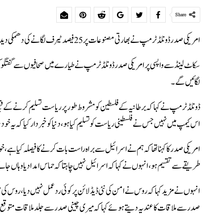
Share
امریکی صدر ڈونلڈ ٹرمپ نے بھارتی مصنوعات پر 25 فیصد ٹیرف لگانے کی دھمکی دیدی۔
لگائیں گے۔
ڈونلڈ ٹرمپ نے کہا کہ برطانیہ کے فلسطین کو مشروط طور پر ریاست تسلیم کرنے کے فیصلے
اس کیمپ میں نہیں جس نے فلسطینی ریاست کو تسلیم کیا ہو، دنیا کو خبردار کیا کہ یہ خود 
امریکی صدر کا کہنا تھا کہ ہم نے اسرائیل سے براہ راست بات کرنے کا فیصلہ کیا 
طریقے سے تقسیم ہو، انہوں نے کہا کہ اسرائیل نہیں چاہتا کہ حماس امداد یا وہاں جا
صدر سے ملاقات کا عندیہ دیتے ہوئے کہاکہ میری چینی صدر سے جلد ملاقات متوق