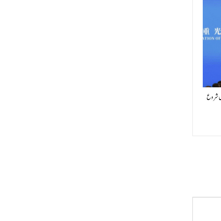
یں شروع