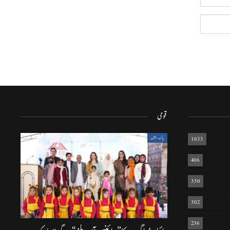
قومی
1633
پاک-چین
406
350
302
236