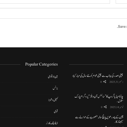
Save 
Popular Categories
چینی صدر کی جانب سے چینی عوام کو نئے سال کی مبارکباد
بین الاقوامی
دسمبر 31, 2025
0
بزنس
چائنا میڈیا گروپ کا ”سائنس آن ویلز“ پروگرام پارک
کھیل و شوبز
سکول…
نومبر 14, 2025
0
قومی
چین کے پندرھویں پانچ سالہ منصوبے کے حوالے سے
سیمینار کا…
ڈپلومیٹک کارنر