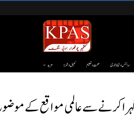
سائنس وٹیکنالوجی
صحت و تعلیم
کھیل و شوبز
مزید
را کرنے سے عالمی مواقع کے موضوع پر 