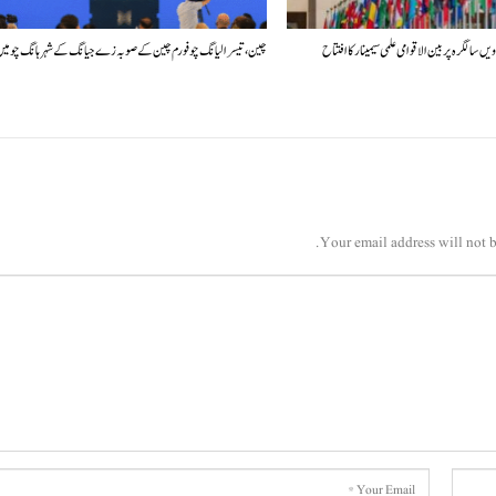
چین، تیسرا لیانگ چو فورم چین کے صوبہ زے جیانگ کے شہر ہانگ چو م
Your email address will not b