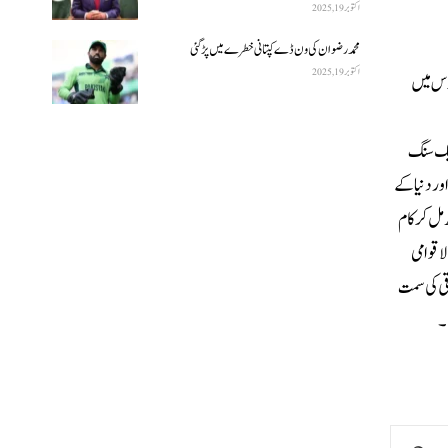
اکتوبر 19, 2025
محمد رضوان کی ون ڈے کپتانی خطرے میں پڑ گئی
اکتوبر 19, 2025
رس میں
لیے ایک سنگ
ور دنیا کے
مل کر کام
لاقوامی
قبل کی ترقی کی سمت
۔