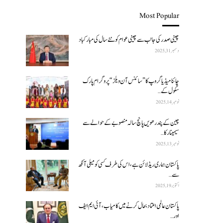
Most Popular
چینی صدر کی جانب سے چینی عوام کو نئے سال کی مبارکباد
دسمبر 31, 2025
چائنا میڈیا گروپ کا ”سائنس آن ویلز“ پروگرام پارک
سکول کے…
نومبر 14, 2025
چین کے پندرھویں پانچ سالہ منصوبے کے حوالے سے
سیمینار کا…
نومبر 13, 2025
پاکستان ہماری ریڈ لائن ہے، اس کی طرف کسی کو میلی آنکھ
سے…
اکتوبر 19, 2025
پاکستان عالمی اعتماد بحال کرنے میں کامیاب، آئی ایم ایف
اور…