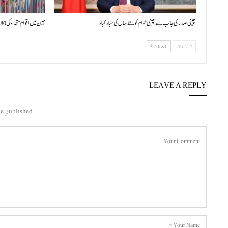
چینی صدر کی جانب سے چینی عوام کو نئے سال کی مبارکباد
چین میں اقوام متحدہ کی 80ویں سالگرہ پر بین الاقوامی علمی سیمینار کا افتتاح
NEXT
PREV
LEAVE A REPLY
e published.