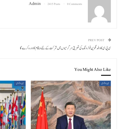
Admin
2415 Posts
0 Comments
PREV POST
سی پی سی کا وفد نگوین فو ٹرونگ کی تعزیتی سرگرمیوں میں شرکت کے لئے ویتنام کا دورہ کرے گا
You Might Also Like
بین الاقوامی
بین الاقوامی