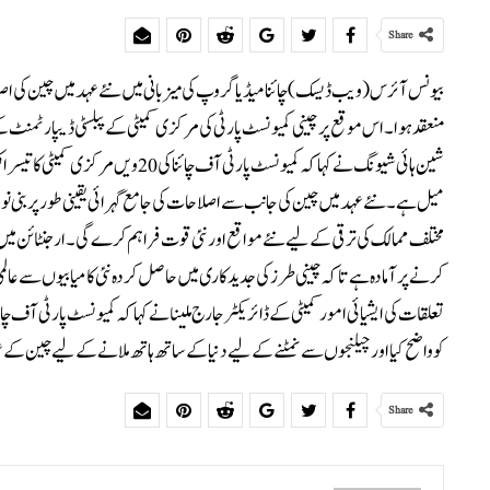
Share
بیونس آئرس (ویب ڈیسک) چائنا میڈیا گروپ کی میزبانی میں نئے عہد میں چین کی اصل
منعقد ہوا۔ اس موقع پر چینی کمیونسٹ پارٹی کی مرکزی کمیٹی کے پبلسٹی ڈیپارٹمنٹ 
شین ہائی شیونگ نے کہا کہ کمیونسٹ پار
میل ہے۔ نئے عہد میں چین کی جانب سے اصلاحات کی جامع گہرائی یقینی طور پر بنی نو
مختلف ممالک کی ترقی کے لیے نئے مواقع اور نئی قوت فراہم کرے گی۔ ارجنٹائن میں
کرنے پر آمادہ ہے تاکہ چینی طرز کی جدید کاری میں حاصل کردہ نئی کامیابیوں سے عال
کو واضح کیا اور چیلنجوں سے نمٹنے کے لیے دنیا کے ساتھ ہاتھ ملانے کے لیے چین کے عزم
Share