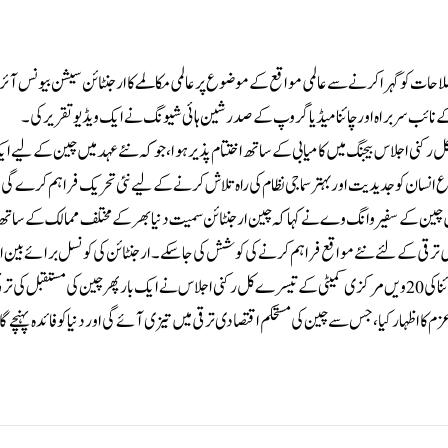
احات کو گہرا کرنے سے عالمی مواقع کے موضوع پر عالمی مکالمے کا ارجنٹائن سیشن بیونس آئ
کے نائب سربراہ اور چائنا میڈیا گروپ کےصدر شین ہائی شیونگ نے ایک ویڈیو تقریر کی۔
ٹی آف چائنا کی 20ویں مرکزی کمیٹی کا تیسرا کل رکنی اجلاس بیجنگ میں کامیابی کے ساتھ اختتام پذیر ہوا ، جو کہ نئے عہد میں چین کے 
ع انسان کو جدیدیت اور بہتر سماجی نظام کی راہ تلاش کرنےکے لیے نئی تحریک فراہم کرے گی ا
 چین کے سفیر وانگ وے نے کہا کہ چین ارجنٹائن سمیت دنیا بھر کے مختلف ممالک کے ساتھ 
می ترقی کے لئے نئے مواقع فراہم کرنے کی کوشش کی جا سکے۔ ارجنٹائن کی کونسل برائے بین ا
تعلقات کی ایشیائی امور کمیٹی کے ڈائریکٹر جارج ملینا نے کہا کہ کمیونسٹ پارٹی آف چائنا کی 20ویں مرکزی کمیٹی کے تیسرے کل رکنی اجلاس نے ایک بار پھر چین کی مست
 کا اظہار کیا، جس سے چین کی مستحکم اقتصادی ترقی میں تیزی آئے گی اور دنیا کو فائدہ پہنچے گا