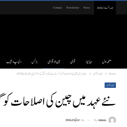
Contact
Newsletter
News
جمعہ, اگست 7, 2026
صفحہ اول
ویڈیوز
قومی
بین الاقوامی
بزنس
دلچسپ و عجیب
Home
بین الاقوامی
نئے عہد میں چین کی اصلاحات کو گہرا کرنے سے عالمی مواقع کے موضوع پر عالمی مکالمے کا انعقاد
بین الاقوامی
نئے عہد میں چین کی اصلاحات کو گہ
On
جولائی 25, 2024
By
Admin