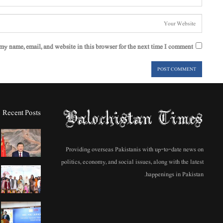
my name, email, and website in this browser for the next time I comment.
Recent Posts
Providing overseas Pakistanis with up-to-date news on
politics, economy, and social issues, along with the latest
happenings in Pakistan.