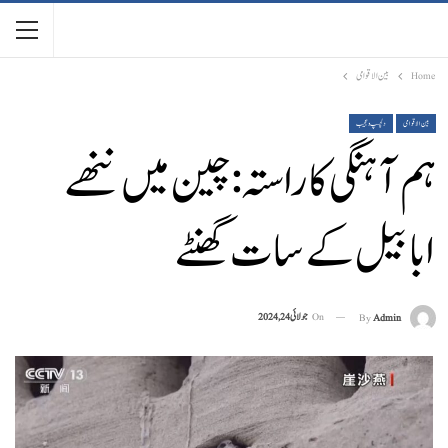
Home
بین الاقوامی
بین الاقوامی
دلچسپ و عجیب
ہم آہنگی کا راستہ: چین میں ننھے
ابابیل کے سات گھنٹے
On
جولائی 24, 2024
By
Admin