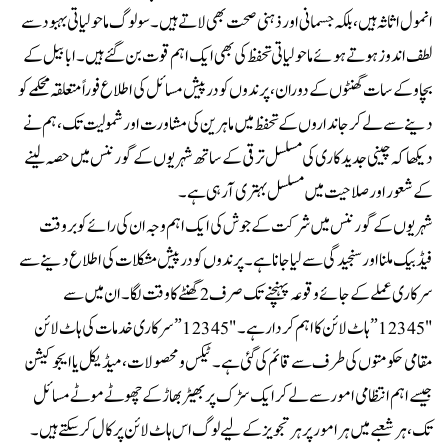
انمول اثاثہ ہیں، بلکہ جسمانی اور ذہنی صحت بھی لاتے ہیں۔ سو لوگ ماحولیاتی بہبود سے
لطف اندوز ہوتے ہوئے ماحولیاتی تحفظ کی بھی ایک اہم قوت بن گئے ہیں۔ ابابیل کے
بچاو کے سات گھنٹوں کے دوران ،پرندوں کو درپیش مسائل کی اطلاع فوراً متعلقہ محکمے کو
دینے سے لے کر جانداروں کے تحفظ میں ماہرین کی مشاورت اور شمولیت تک ، ہم نے
دیکھا کہ چینی جدیدکاری کی مسلسل ترقی کے ساتھ شہریوں کے گورننس میں حصہ لینے
کے شعور اور صلاحیت میں مسلسل بہتری آرہی ہے۔
شہریوں کے گورننس میں شرکت کے جوش کی ایک اہم وجہ ان کی رائے کو بروقت
فیڈبیک ملنا اور سنجیدگی سے لیا جانا ہے۔ پرندوں کو درپیش مشکلات کی اطلاع دینے سے
سرکاری عملے کے جائے وقوعہ پہنچنے تک صرف 2 گھنٹے کا وقت لگا۔ ان میں سے
"12345” ہاٹ لائن کا اہم کردار ہے۔ "12345” سرکاری خدمات کی ہاٹ لائن
مقامی حکومتوں کی طرف سے قائم کی گئی ہے ۔ ٹیکس و محصولات، میڈیکل یا ایجوکیشن
جیسے اہم انتظامی امور سے لے کر ایک سڑک پر بھیڑ بھاڑ کے چھوٹے موٹے مسائل
تک ،ہر شعبے میں ہر امور پر ہرتجویز کے لیے لوگ اس ہاٹ لائن پر کال کرسکتے ہیں۔