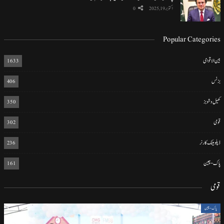
اکتوبر 19, 2025
0
Popular Categories
بین الاقوامی
1633
بزنس
406
کھیل و شوبز
350
قومی
302
ڈپلومیٹک کارنر
236
پاک-چین
161
قومی
پاک-چین