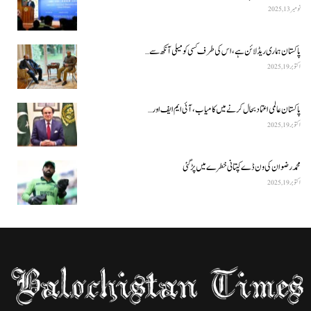
نومبر 13, 2025
پاکستان ہماری ریڈ لائن ہے، اس کی طرف کسی کو میلی آنکھ سے…
اکتوبر 19, 2025
پاکستان عالمی اعتماد بحال کرنے میں کامیاب، آئی ایم ایف اور…
اکتوبر 19, 2025
محمد رضوان کی ون ڈے کپتانی خطرے میں پڑ گئی
اکتوبر 19, 2025