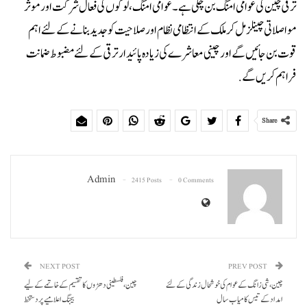
ترقی چین کی عوامی امنگ بن چکی ہے۔ عوامی امنگ ،لوگوں کی فعال شرکت اور موثر
مواصلاتی چینلز مل کر ملک کے انتظامی نظام اور صلاحیت کو جدید بنانے کے لئے اہم
قوت بن جائیں گے اور چینی معاشرے کی زیادہ پائیدار ترقی کے لئے مضبوط ضمانت
فراہم کریں گے.
Share
Admin
2415 Posts
0 Comments
NEXT POST
PREV POST
چین، شی زانگ کے عوام کی خوشحال زندگی کے لئے
چین، فلسطینی دھڑوں کا تقسیم کے خاتمے کے لیے
امداد کے تیس کامیاب سال
بیجنگ اعلامیے پر دستخط