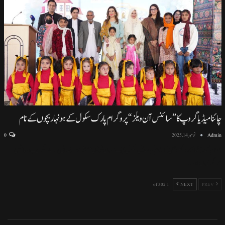
چائنا میڈیا گروپ کا ”سائنس آن ویلز“ پروگرام پارک سکول کے ہونہار بچوں کے نام
Admin
نومبر 14, 2025
0
اسلام آباد (نمائندہ خصوصی) اسلام آباد ماڈل سکول ایف سیون ٹو میں منعقد ہونے والی پروقار تقریب، سائنسی
سرگرمیوں اور
…
1 of 302
NEXT
PREV