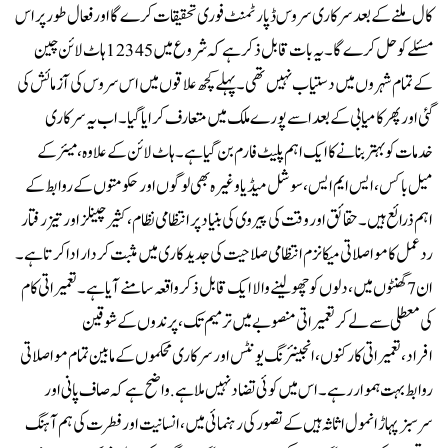
کال ملنے کے بعد سرکاری سروس ڈپارٹمنٹ فوری تحقیقات کرے گا اور فعال طور پر اس
مسئلے کو حل کرےگا۔ یہ بات قابل ذکر ہے کہ شروع میں 12345 ہاٹ لائن چین
کے تمام شہروں میں دستیاب نہیں تھی۔پہلے کچھ علاقوں میں اس سروس کی آزمائش کی
گئی اور پھر کامیابی کے بعد اسے پورے ملک میں متعارف کرایا گیا۔اب یہ سرکاری
خدمات کو بہتر بنانے کا ایک اہم پلیٹ فارم بن گیا ہے۔ ہاٹ لائن کے علاوہ ، میئر کے
میل باکس ، ایس ایم ایس ، سوشل میڈیا وغیرہ بھی لوگوں اور حکومتوں کے روابط کے
اہم ذرائع ہیں ۔حقائق اور وقت کی پیروی کی بنیاد پر انتظامی نظام،کثیر چینلز اور تیزرفتار
ردعمل کا مواصلاتی میکانزم انتظامی صلاحیت کی جدیدکاری میں مثبت کردار ادا کرتا ہے۔
ان 7 گھنٹوں میں، دلوں کو چھولینے والا ایک قابل ذکر واقعہ سامنے آیا ہے۔تعمیراتی کام
کی معطلی سے لے کر تعمیراتی منصوبے میں ترمیم تک، پرندوں کے شوقین
افراد،تعمیراتی کارکنوں، انجینئرنگ یونٹس اور سرکاری محکموں کے مابین تمام مواصلاتی
روابط بہت ہموار رہے۔اس میں کوئی تضاد نہیں ملا ہے. واضح ہے کہ صاف پانی اور
سرسبز پہاڑ انمول اثاثہ ہیں کے تصور کی رہنمائی میں ، انسانیت اور فطرت کی ہم آہنگ