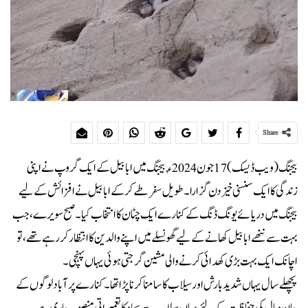
Share
بیجنگ (ویب ڈیسک) 17 جون2024ء, بیجنگ میں ابابیل کے ایک گروپ نے اپنی
زندگی کا ایک سنسنی خیز دن گزارا۔ طویل سفر طے کر کے ابابیل نے افزائش کے لیے
بیجنگ میں دریائے یونگ ڈنگ کے کنارے ایک چٹان کا انتخاب کیا ۔ صبح سویرے، جب
بہت سے ننھے ابابیل کھانے کے لیے گھونسلے میں اپنے والدین کا انتظار کر رہے تھے،تو
اچانک ایک بہت بڑی کھدائی کرنے والی مشین گرجتی ہوئی یہاں پہنچی۔
پچھلے سال یہاں شدید بارش اور سیلاب کا سامنا کرنا پڑا تھا۔ کنارے پر آباد لوگوں کے