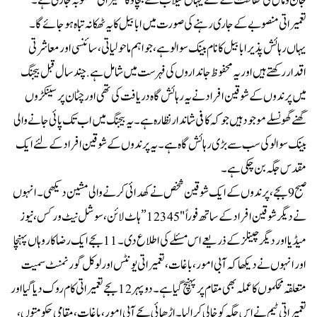
جان و مال کی حفاظت کے لئے یہاں سیلاب سے بچاو کا تعمیراتی منصوبہ جاری ہے ۔
تعمیراتی منصوبے کے جاری رہنے کی صورت میں ابابیل کا یہ ٹھکانہ تباہ ہوجائے گا۔
یہاں رہائش پذیر ابابیل کا نام بینک سوالو ہے ،جو اہم ماحولیاتی، سائنسی اور معاشرتی
اقدار رکھتے ہیں اور یہ محفوظ جانداروں کی فہرست میں شامل ہے. چند سال قبل بیجنگ
میں پرندوں کے شوقین افراد نے یہ رہائش گاہ دریافت کی تھی اور چٹان پر سینکڑوں
گھنے گھونسلے موجود ہیں جو کہ کافی شاندار نظارہ ہے۔یہ بیجنگ میں اب تک پائی جانے والی
بینک سوالو کی سب سے بڑی رہائش گاہ ہے۔ یہ پرندوں کے شوقین افراد کے لئے ایک
مقدس جگہ بن چکی ہے۔
صبح 9 بجے، پرندوں کے ایک شوقین شخص نے کھدائی کرنے والی مشین دیکھی۔ انہوں
نے دیگر شوقین افراد کے ساتھ فوراً "12345” ہاٹ لائن، سوشل نیٹ ورکس، نیوز
میڈیا اور دیگر چینلز کے ذریعے اس مسئلے کی اطلاع دی۔ 11 بجے ایک رضاکار وہاں پہنچا
اور انہوں نے دیکھا کہ آبی امور، باغات، تعمیراتی یونٹس اور لوکل گورنمنٹ سمیت
متعلقہ محکموں کا عملہ بھی مقام پر پہنچ گیا ہے۔ دو پہر 12 بجے تعمیراتی کام روک دیا گیا اور
تعمیراتی ٹیم نے اس جگہ کو خالی کرا لیا۔ اڑھائی بجے آبی امور، باغات، مقامی حکومتوں ،