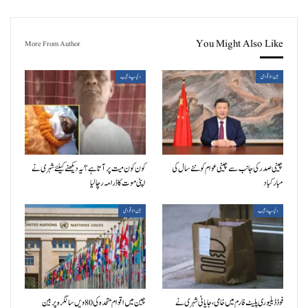
You Might Also Like
More From Author
بین الاقوامی
دلچسپ و عجیب
چینی صدر کی جانب سے چینی عوام کو نئے سال کی
کون کون میت پر آتا ہے؟ یہ دیکھنے کیلئے شہری نے
مبارکباد
اپنی موت کا ڈرامہ رچالیا
دلچسپ و عجیب
بین الاقوامی
فوڈ ڈیلیوری پلیٹ فارم میں خامی، جاپانی شہری نے
چین میں اقوام متحدہ کی 80ویں سالگرہ پر بین