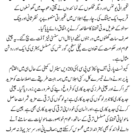
تعمیراتی یونٹس اور دیگر محکموں کے نمائندوں نے تپتی دھوپ میں گھونسلوں کے
قریب ایک میٹنگ کی۔ چار بجے اجلاس میں تعمیراتی منصوبے پر نظر ثانی اوربینک
سوالوکے طویل مدتی تحفظ کا مطالعہ کرنے پر اتفاق رائے پایا گیا۔
صرف سات گھنٹوں میں درجنوں ننھے ابابیل اس سنسنی خیز آفت سے بچ گئے۔یہ چینی
عوام اور حکومت کے تعاون سے نچلی سطح پر گورننس کی مسلسل بہتری کی ایک اور روشن
مثال ہے۔
کمیونسٹ پارٹی آف چائنا (سی پی سی) کی 20 ویں سینٹرل کمیٹی کے حال ہی میں اختتام
پذیر ہونے والے تیسرے کل رکنی اجلاس میں ہمہ جہت طریقے سے اصلاحات کو مزید
گہرا کرنے اور چینی طرز کی جدیدکاری کو فروغ دینے کی ضرورت پر زور دیا گیا۔ چینی
جدیدکاری کا جوہر لوگوں کی جدیدکاری ہے: یہ لوگوں کی ترقی سے مزید ثمرات حاصل
کرنے کی جدیدکاری ہے، اور انسان کی خود اپنی ترقی کی جدیدکاری بھی ہے. چین کے
ماحولیاتی تحفظ کی مسلسل ترقی کے ساتھ ، عوام خوبصورت ماحولیات سے سامنے آنے
والے فوائد کو بھی بہتر انداز میں محسوس کرسکتے ہیں: صاف پانی اور سرسبز پہاڑ نہ صرف