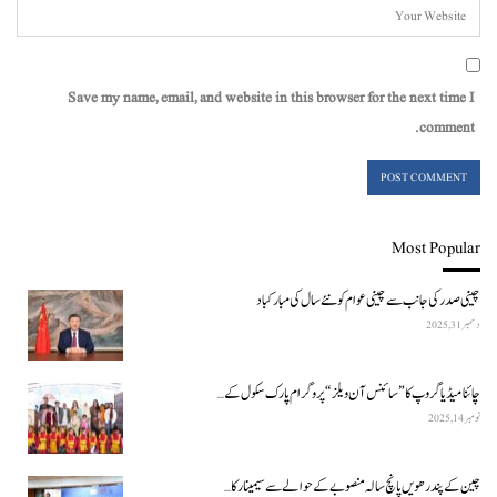
Save my name, email, and website in this browser for the next time I
comment.
Most Popular
چینی صدر کی جانب سے چینی عوام کو نئے سال کی مبارکباد
دسمبر 31, 2025
چائنا میڈیا گروپ کا ”سائنس آن ویلز“ پروگرام پارک سکول کے…
نومبر 14, 2025
چین کے پندرھویں پانچ سالہ منصوبے کے حوالے سے سیمینار کا…