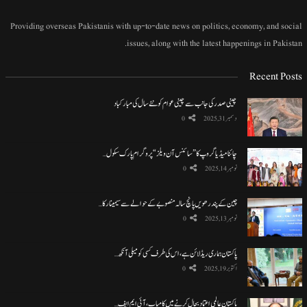
Providing overseas Pakistanis with up-to-date news on politics, economy, and social
issues, along with the latest happenings in Pakistan.
Recent Posts
چینی صدر کی جانب سے چینی عوام کو نئے سال کی مبارکباد
دسمبر 31, 2025
0
چائنا میڈیا گروپ کا ”سائنس آن ویلز“ پروگرام پارک سکول…
نومبر 14, 2025
0
چین کے پندرھویں پانچ سالہ منصوبے کے حوالے سے سیمینار کا…
نومبر 13, 2025
0
پاکستان ہماری ریڈ لائن ہے، اس کی طرف کسی کو میلی آنکھ…
اکتوبر 19, 2025
0
پاکستان عالمی اعتماد بحال کرنے میں کامیاب، آئی ایم ایف…