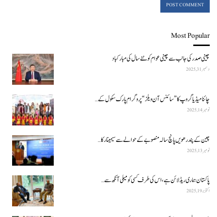
Most Popular
چینی صدر کی جانب سے چینی عوام کو نئے سال کی مبارکباد
دسمبر 31, 2025
چائنا میڈیا گروپ کا ”سائنس آن ویلز“ پروگرام پارک سکول کے…
نومبر 14, 2025
چین کے پندرھویں پانچ سالہ منصوبے کے حوالے سے سیمینار کا…
نومبر 13, 2025
پاکستان ہماری ریڈ لائن ہے، اس کی طرف کسی کو میلی آنکھ سے…
اکتوبر 19, 2025