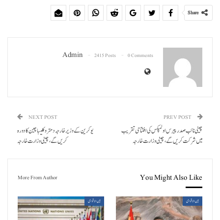
Share
Admin
2415 Posts
0 Comments
NEXT POST
PREV POST
چینی نائب صدر پیرس اولمپکس کی افتتاحی تقریب
یوکرین کے وزیر خارجہ دمترو کلیبا چین کا دورہ
میں شرکت کریں گے، چینی وزارت خارجہ
کریں گے، چینی وزارت خارجہ
You Might Also Like
More From Author
بین الاقوامی
بین الاقوامی