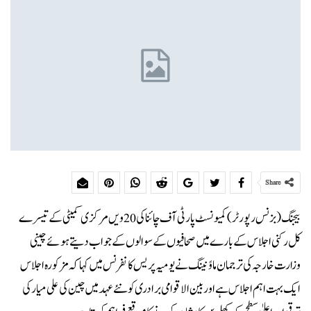
Share
بیجنگ (بزنس رپورٹر) کمیونسٹ پارٹی آف چائنا کی 20ویں مرکزی کمیٹی کے تیسرے
کل رکنی اجلاس کے بارے میں صحافیوں کے سوالوں کے جواب دیتے ہوئے چینی
وزارت خارجہ کی ترجمان ماوً نینگ نے یومیہ پریس کانفرنس میں کہا کہ مزکورہ اجلاس
ایک بہت اہم اجلاس ہے اور بین الاقوامی برادری کو نئے عہد میں چین کی علی میار کی