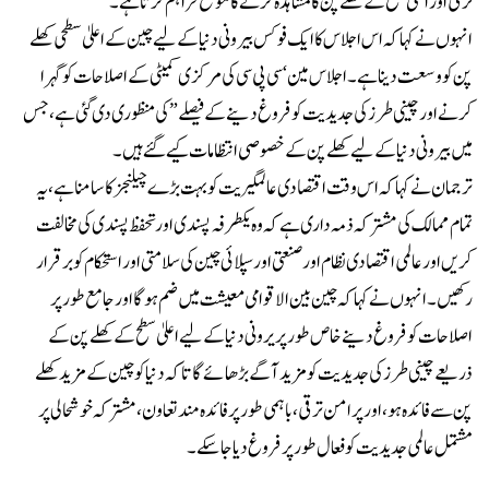
ترقی اور اعلیٰ سطح کے کھلے پن کا مشاہدہ کرنے کا موقع فراہم کرتا ہے۔
انہوں نے کہا کہ اس اجلاس کا ایک فوکس بیرونی دنیا کے لیے چین کے اعلیٰ سطحی کھلے
پن کو وسعت دینا ہے۔ اجلاس مین ‘سی پی سی کی مرکزی کمیٹی کے اصلاحات کو گہرا
کرنے اور چینی طرز کی جدید یت کو فروغ دینے کے فیصلے” کی منظوری دی گئی ہے ،جس
میں بیرونی دنیا کے لیے کھلے پن کے خصوصی انتظامات کیے گئے ہیں۔
ترجمان نے کہا کہ اس وقت اقتصادی عالمگیریت کو بہت بڑے چیلنجز کا سامنا ہے، یہ
تمام ممالک کی مشترکہ ذمہ داری ہے کہ وہ یکطرفہ پسندی اور تحفظ پسندی کی مخالفت
کریں اور عالمی اقتصادی نظام اور صنعتی اور سپلائی چین کی سلامتی اور استحکام کو برقرار
رکھیں۔ انہوں نے کہا کہ چین بین الاقوامی معیشت میں ضم ہو گا اورجامع طور پر
اصلاحات کو فروغ دینے خاص طور پر یرونی دنیا کے لیے اعلیٰ سطح کے کھلے پن کے
ذریعے چینی طرز کی جدید یت کو مزید آگے بڑھائے گا تاکہ دنیا کو چین کے مزید کھلے
پن سے فائدہ ہو ، اور پرامن ترقی، باہمی طور پر فائدہ مند تعاون، مشترکہ خوشحالی پر
مشتمل عالمی جدیدیت کو فعال طور پر فروغ دیا جا سکے ۔