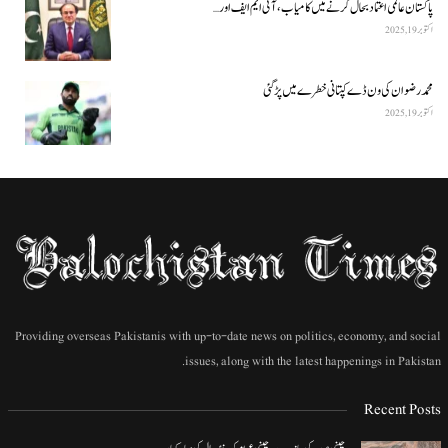
پاکستان عالمی اعتماد بحال کرنے میں کامیاب، آئی ایم ایف اور…
اکتوبر 19, 2025
محمد رضوان کی ون ڈے کپتانی خطرے میں پڑ گئی
اکتوبر 19, 2025
Providing overseas Pakistanis with up-to-date news on politics, economy, and social
issues, along with the latest happenings in Pakistan.
Recent Posts