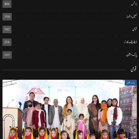
بزنس
406
کھیل و شوبز
350
قومی
302
ڈپلومیٹک کارنر
236
پاک-چین
161
قومی
پاک-چین