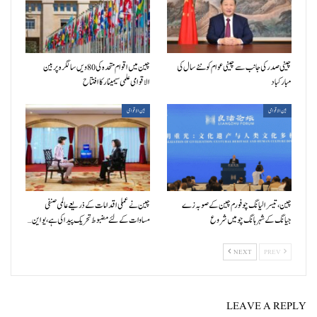
چینی صدر کی جانب سے چینی عوام کو نئے سال کی
چین میں اقوام متحدہ کی 80ویں سالگرہ پر بین
مبارکباد
الاقوامی علمی سیمینار کا افتتاح
بین الاقوامی
بین الاقوامی
چین، تیسرا لیانگ چو فورم چین کے صوبہ زے
چین نے عملی اقدامات کے ذریعے عالمی صنفی
جیانگ کے شہر ہانگ چو میں شروع
مساوات کے لئے مضبوط تحریک پیدا کی ہے، یو این…
NEXT
PREV
LEAVE A REPLY