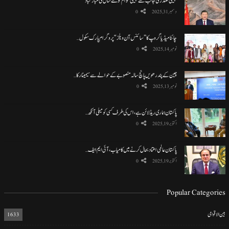
چینی صدر کی جانب سے چینی عوام کو نئے سال کی مبارکباد
دسمبر 31, 2025
0
چائنا میڈیا گروپ کا ”سائنس آن ویلز“ پروگرام پارک سکول…
نومبر 14, 2025
0
چین کے پندرھویں پانچ سالہ منصوبے کے حوالے سے سیمینار کا…
نومبر 13, 2025
0
پاکستان ہماری ریڈ لائن ہے، اس کی طرف کسی کو میلی آنکھ…
اکتوبر 19, 2025
0
پاکستان عالمی اعتماد بحال کرنے میں کامیاب، آئی ایم ایف…
اکتوبر 19, 2025
0
Popular Categories
بین الاقوامی
1633