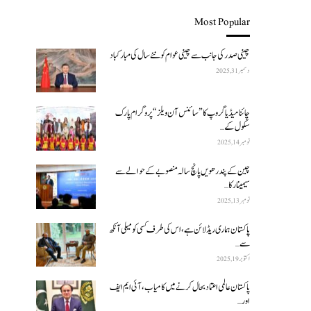
Most Popular
چینی صدر کی جانب سے چینی عوام کو نئے سال کی مبارکباد
دسمبر 31, 2025
چائنا میڈیا گروپ کا ”سائنس آن ویلز“ پروگرام پارک
سکول کے…
نومبر 14, 2025
چین کے پندرھویں پانچ سالہ منصوبے کے حوالے سے
سیمینار کا…
نومبر 13, 2025
پاکستان ہماری ریڈ لائن ہے، اس کی طرف کسی کو میلی آنکھ
سے…
اکتوبر 19, 2025
پاکستان عالمی اعتماد بحال کرنے میں کامیاب، آئی ایم ایف
اور…