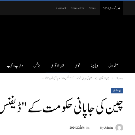
Contact
Newsletter
News
جمعہ, اگست 7, 2026
صفحہ اول
ویڈیوز
قومی
بین الاقوامی
بزنس
دلچسپ و عجیب
Home
بین الاقوامی
چین کی جاپانی حکومت کے "ڈیفنس وائٹ پیپر” کی شدید مخالفت
بین الاقوامی
چین کی جاپانی حکومت کے "ڈیفنس 
On
جولائی 20, 2024
By
Admin