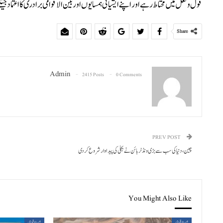
قول و فعل میں محتاط رہے اور اپنے ایشیائی ہمسایوں اور بین الاقوامی برادری کا اعتم
Share
Admin
2415 Posts
0 Comments
PREV POST
چین، دنیا کی سب سے بڑی ونڈ ٹربائن نے بجلی کی پیداوار شروع کر دی
You Might Also Like
بین الاقوامی
بین الاقوامی