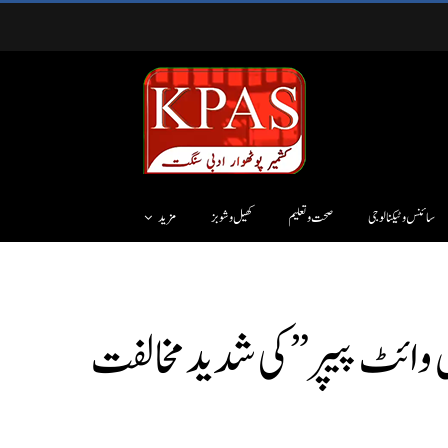
سائنس وٹیکنالوجی
صحت و تعلیم
کھیل و شوبز
مزید
وائٹ پیپر” کی شدید مخالفت