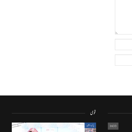
قومی
1633
پاک-چین