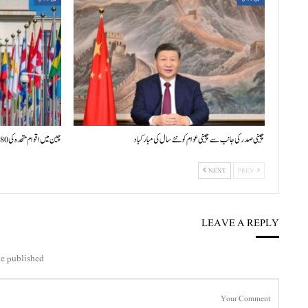
چینی صدر کی جانب سے چینی عوام کو نئے سال کی مبارکباد
چین میں اقوام متحدہ کی 80ویں سالگرہ پر بین الاقوامی علمی سیمینار کا افتتاح
NEXT
PREV
LEAVE A REPLY
e published.