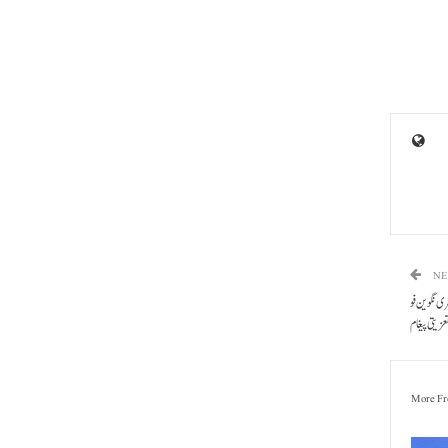
NE
ی نگوین فو
زیتی پیغام
More Fr