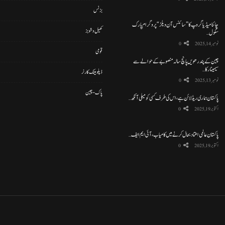
بزنس
چائنا میڈیا گروپ کا ”سائنس آن ویلز“ پروگرام پارک
کھیل و شوبز
سکول…
نومبر 14, 2025
0
قومی
چین کے پندرھویں پانچ سالہ منصوبے کے حوالے سے
سیمینار کا…
ڈپلومیٹک کارنر
نومبر 13, 2025
0
پاک-چین
پاکستان ہماری ریڈ لائن ہے، اس کی طرف کسی کو میلی آنکھ…
اکتوبر 19, 2025
0
پاکستان عالمی اعتماد بحال کرنے میں کامیاب، آئی ایم ایف…
اکتوبر 19, 2025
0