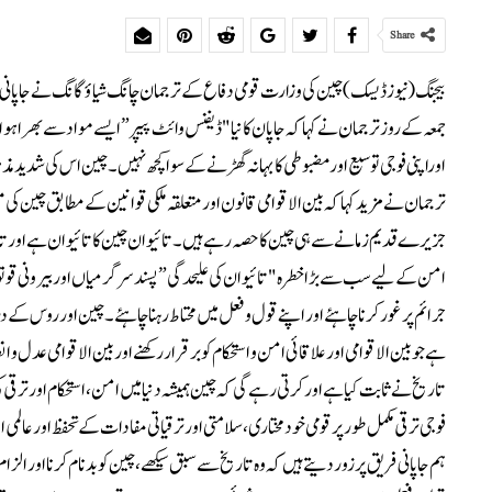
Share
جمعہ کے روز ترجمان نے کہا کہ جاپان کا نیا "ڈیفنس وائٹ پیپر” ایسے مواد سے بھرا ہو
اوراپنی فوجی توسیع اور مضبوطی کا بہانہ گھڑنے کے سوا کچھ نہیں۔ چین اس کی شدید م
ترجمان نے مزید کہا کہ بین الاقوامی قانون اور متعلقہ ملکی قوانین کے مطابق چین کی
جزیرے قدیم زمانے سے ہی چین کا حصہ رہے ہیں۔ تائیوان چین کا تائیوان ہے اور ت
جرائم پر غور کرنا چاہئے اور اپنے قول و فعل میں محتاط رہنا چاہئے۔ چین اور روس کے
ہے جو بین الاقوامی اور علاقائی امن و استحکام کو برقرار رکھنے اور بین الاقوامی عد
تاریخ نے ثابت کیا ہے اور کرتی رہے گی کہ چین ہمیشہ دنیا میں امن، استحکام اور ترقی ک
فوجی ترقی مکمل طور پر قومی خودمختاری، سلامتی اور ترقیاتی مفادات کے تحفظ اور عالمی
ہم جاپانی فریق پر زور دیتے ہیں کہ وہ تاریخ سے سبق سیکھے، چین کو بدنام کرنا اور