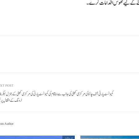
اد جیتنے کے لیے ٹھوس اقدامات کرے۔
XT POST
کمیونسٹ پارٹی آف چائنا کی مرکزی کمیٹی کی جانب سے ویتنام کی کمیونسٹ پارٹی کی مرکزی کمیٹی کے جنرل سیکریٹر
ٹرونگ کے انتقال پر تع
om Author
بین الاقوامی