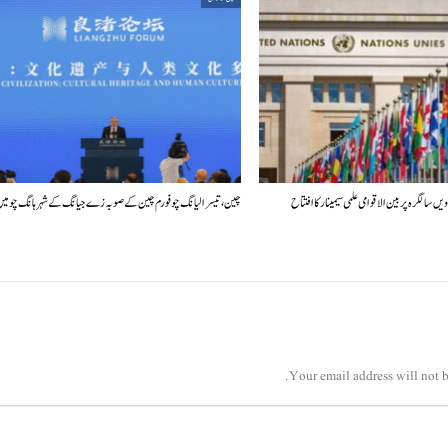
چین، تیسرا لیانگ چو فورم چین کے صوبہ زے جیانگ کے شہر ہانگ چو م
Your email address will not b