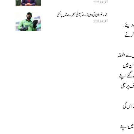
اکتوبر 19, 2025
محمد رضوان کی ون ڈے کپتانی خطرے میں پڑ گئی
اکتوبر 19, 2025
والات کے جوابات دیئے۔
ہ کرنے
اس سے ملحقہ
ان میں
بادیاتی حکمرانی کے دوران کیے گئے اپنے
 پر مبنی
ر اس کی
میں اپنے