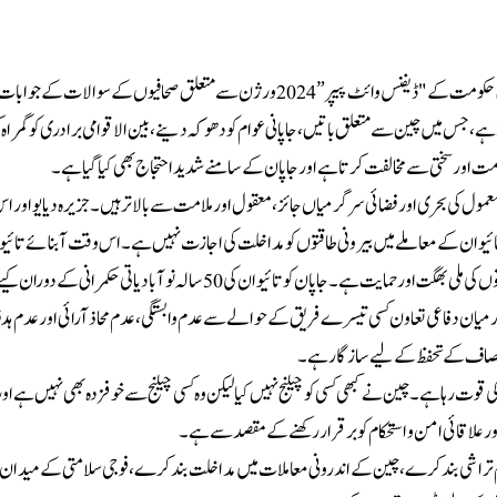
بیجنگ (نیوز ڈیسک) چین کی وزارت قومی دفاع کے ترجمان چانگ شیاؤ گانگ نے جاپانی حکومت کے "ڈیفنس وائٹ پیپر” 2024 ورژن سے متعلق صحافیوں کے س
ا ہے، جس میں چین سے متعلق باتیں ، جاپانی عوام کو دھوکہ دینے، بین الاقوامی برادری کو گمرا
ذمت اور سختی سے مخالفت کرتا ہے اور جاپان کے سامنے شدید احتجاج بھی کیا گیا ہے۔
 معمول کی بحری اور فضائی سرگرمیاں جائز، معقول اور ملامت سے بالاتر ہیں۔جزیرہ دیایو اور 
ائیوان کے معاملے میں بیرونی طاقتوں کو مداخلت کی اجازت نہیں ہے۔ اس وقت آبنائے تائیو
امن کے لیے سب سے بڑا خطرہ "تائیوان کی علیحدگی ” پسند سرگرمیاں اور بیرونی قوتوں کی ملی بھگت اور حمایت ہے۔ جاپان کو تائیوان کی 50 سالہ نوآ
 درمیان دفاعی تعاون کسی تیسرے فریق کے حوالے سے عدم وابستگی، عدم محاذ آرائی اور عدم ہدف
ل و انصاف کے تحفظ کے لیے سازگار ہے۔
ی قوت رہا ہے۔ چین نے کبھی کسی کو چیلنج نہیں کیا لیکن وہ کسی چیلنج سے خوفزدہ بھی نہیں ہے او
 اور علاقائی امن و استحکام کو برقرار رکھنے کے مقصد سے ہے۔
 الزام تراشی بند کرے، چین کے اندرونی معاملات میں مداخلت بند کرے، فوجی سلامتی کے میدان 