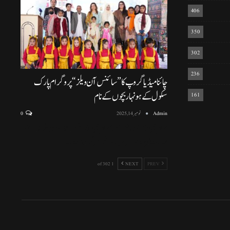
406
350
302
236
چائنا میڈیا گروپ کا ”سائنس آن ویلز“ پروگرام پارک
سکول کے ہونہار بچوں کے نام
161
Admin
نومبر 14, 2025
0
اسلام آباد (نمائندہ خصوصی) اسلام آباد ماڈل سکول ایف سیون ٹو میں منعقد
ہونے والی پروقار تقریب، سائنسی سرگرمیوں اور
…
1 of 302
NEXT
PREV