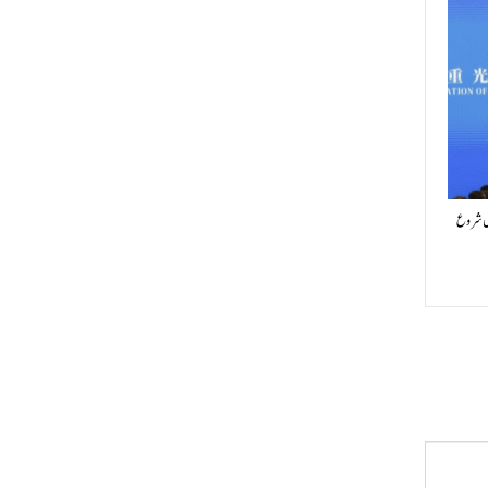
یں شروع