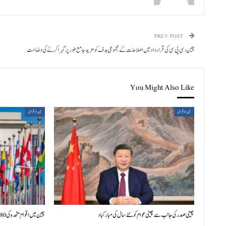
PREV POST
چین، سی پی سی کی قرارداد میں اصلاحات کے مجموعی ہدف کو مزید جامع طور پر گہرا کرنے کی وضاحت
You Might Also Like
بین الاقوامی
بین الاقوامی
چینی صدر کی جانب سے چینی عوام کو نئے سال کی مبارکباد
چین میں اقوام متحدہ کی 80ویں سالگرہ پر بین الاقوامی علمی سیمینار کا افتتاح