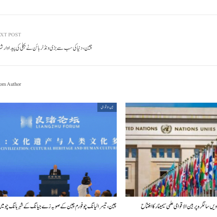
XT POST
چین، دنیا کی سب سے بڑی ونڈ ٹربائن نے بجلی کی پیداوار 
om Author
بین الاقوامی
چین، تیسرا لیانگ چو فورم چین کے صوبہ زے جیانگ کے شہر ہانگ چو م