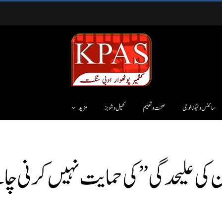
سائنس وٹیکنالوجی
صحت و تعلیم
کھیل و شوبز
مزید
ن کی علیحدگی” کی حمایت نہیں کرنی چ