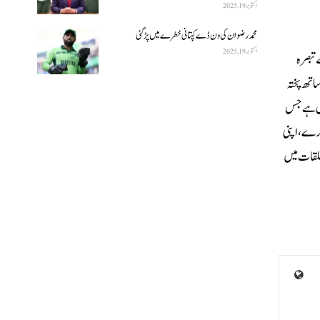
اکتوبر 19, 2025
محمد رضوان کی ون ڈے کپتانی خطرے میں پڑ گئی
اکتوبر 19, 2025
تبصرہ
اتھ پختہ
ول ہے جس
کرے، اپنی
علقات میں