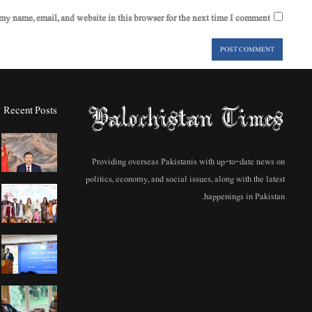
my name, email, and website in this browser for the next time I comment.
Recent Posts
Providing overseas Pakistanis with up-to-date news on
politics, economy, and social issues, along with the latest
happenings in Pakistan.