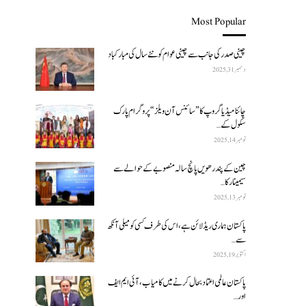
Most Popular
چینی صدر کی جانب سے چینی عوام کو نئے سال کی مبارکباد
دسمبر 31, 2025
چائنا میڈیا گروپ کا ”سائنس آن ویلز“ پروگرام پارک
سکول کے…
نومبر 14, 2025
چین کے پندرھویں پانچ سالہ منصوبے کے حوالے سے
سیمینار کا…
نومبر 13, 2025
پاکستان ہماری ریڈ لائن ہے، اس کی طرف کسی کو میلی آنکھ
سے…
اکتوبر 19, 2025
پاکستان عالمی اعتماد بحال کرنے میں کامیاب، آئی ایم ایف
اور…