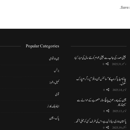
Save 
Popular Categories
چینی صدر کی جانب سے چینی عوام کو نئے سال کی مبارکباد
بین الاقوامی
دسمبر 31, 2025
0
بزنس
چائنا میڈیا گروپ کا ”سائنس آن ویلز“ پروگرام پارک
کھیل و شوبز
سکول…
نومبر 14, 2025
0
قومی
چین کے پندرھویں پانچ سالہ منصوبے کے حوالے سے
سیمینار کا…
ڈپلومیٹک کارنر
نومبر 13, 2025
0
پاک-چین
پاکستان ہماری ریڈ لائن ہے، اس کی طرف کسی کو میلی آنکھ…
اکتوبر 19, 2025
0