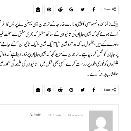
Share
بیجنگ (نمائندہ خصوصی) چینی وزارت خارجہ کے ترجمان لین جیئن نے پریس کانفرنس 
کرتے ہوئے کہا کہ چین جاپان کی تائیوان کے ساتھ مشترکہ بحری مشق سے سخت غیر 
وعدے کیے ہیں، بشمول یہ کہ وہ "دو چین” یا "ایک چین، ایک تائیوان” کے بیانیے 
پر جاپان کو عمل کرنا چاہیے۔ ترجمان نے مزید کہا کہ چین جاپان پر زور دیتا ہے کہ 
غلطیوں کو فوری طور پر درست کرے، کسی بھی شکل میں "تائیوان کی علیحدگی” اور علی
خلفشار پیدا نہ کرے۔
Share
Admin
2415 Posts
0 Comments