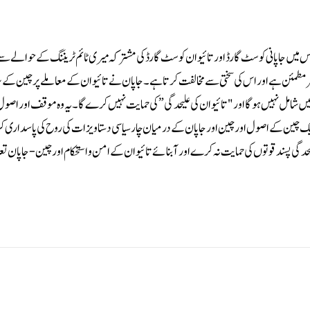
میں جاپانی کوسٹ گارڈ اور تائیوان کوسٹ گارڈ کی مشترکہ میری ٹائم ٹریننگ کے حوالے سے 
مطمئن ہے اور اس کی سختی سے مخالفت کرتا ہے ۔جاپان نے تائیوان کے معاملے پر چین کے س
میں شامل نہیں ہوگا اور "تائیوان کی علیحدگی” کی حمایت نہیں کرے گا۔یہ وہ موقف اور اص
وہ ایک چین کے اصول اور چین اور جاپان کے درمیان چار سیاسی دستاویزات کی روح کی پاسداری 
حدگی پسند قوتوں کی حمایت نہ کرے اور آبنائے تائیوان کے امن و استحکام اور چین-جاپان ت