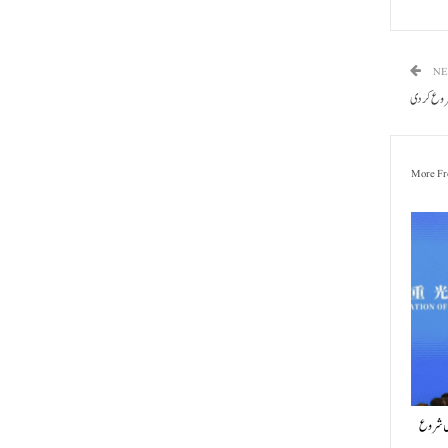
NE
شروع کر دی
More Fr
یں شروع