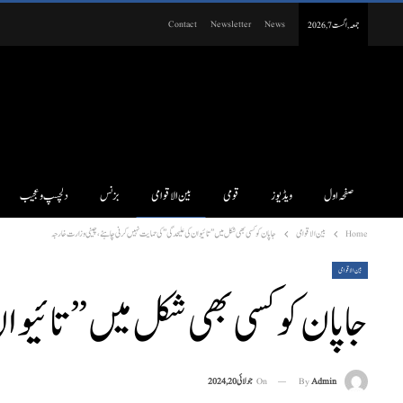
Contact
Newsletter
News
جمعہ, اگست 7, 2026
صفحہ اول
ویڈیوز
قومی
بین الاقوامی
بزنس
دلچسپ و عجیب
Home
بین الاقوامی
جاپان کو کسی بھی شکل میں”تائیوان کی علیحدگی” کی حمایت نہیں کرنی چاہئے، چینی وزارت خارجہ
بین الاقوامی
جاپان کو کسی بھی شکل میں”تائیوا
On
جولائی 20, 2024
By
Admin