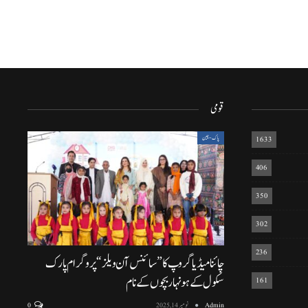
قومی
1633
پاک-چین
406
350
302
236
چائنا میڈیا گروپ کا ”سائنس آن ویلز“ پروگرام پارک
سکول کے ہونہار بچوں کے نام
161
Admin
نومبر 14, 2025
0