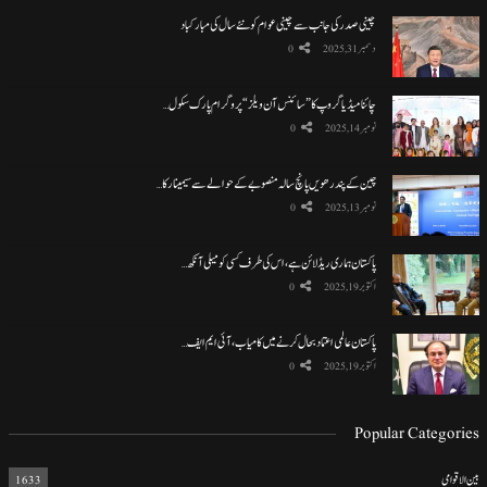
چینی صدر کی جانب سے چینی عوام کو نئے سال کی مبارکباد
دسمبر 31, 2025
0
چائنا میڈیا گروپ کا ”سائنس آن ویلز“ پروگرام پارک سکول…
نومبر 14, 2025
0
چین کے پندرھویں پانچ سالہ منصوبے کے حوالے سے سیمینار کا…
نومبر 13, 2025
0
پاکستان ہماری ریڈ لائن ہے، اس کی طرف کسی کو میلی آنکھ…
اکتوبر 19, 2025
0
پاکستان عالمی اعتماد بحال کرنے میں کامیاب، آئی ایم ایف…
اکتوبر 19, 2025
0
Popular Categories
بین الاقوامی
1633