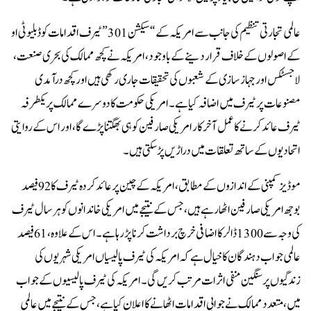
عالمی تجارتی تنظیم کی جانب سے امریکہ کے “سیکشن 301” ٹیرف اقدامات کو ڈبلیو ٹی او
کے اصولوں کے خلاف قرار دینے کے باوجود، امریکہ نے کچھ ممالک کی بحری صنعت،
لاجسٹکس اور جہاز سازی کے شعبوں کی تحقیقات جاری رکھی ہیں اور کچھ درآمدی
مصنوعات پر ٹیرف میں اضافہ کیا ہے۔ امریکی حکومت کا دوسرے ممالک پر یکطرفہ
ٹیرف عائد کرنے کا عمل آخرکار امریکی صارفین کو ہی بھگتنا پڑے گا، اور اس کے روایتی
اتحادیوں کے ساتھ تعلقات میں دراڑیں پڑ سکتی ہیں۔
موڈیز کمپنی کے اندازوں کے مطابق، امریکہ کے چین پر عائد کردہ ٹیرف کا 92 فیصد
بوجھ امریکی صارفین اٹھا رہے ہیں، جس کے نتیجے میں امریکی خاندانوں کو ہر سال ٹیرف
کی وجہ سے 1300 ڈالر کا اضافی خرچ برداشت کرنا پڑ رہا ہے۔ اس کے علاوہ، 61 فیصد
عالمی جواب دہندگان کا خیال ہے کہ امریکہ کی ٹیرف پالیسیاں امریکی شہریوں کی
زندگیوں پر سنگین منفی اثرات مرتب کریں گی۔ امریکہ کی ٹیرف پالیسیوں کے جواب
میں، متعدد ممالک نے جوابی اقدامات اٹھانے کا اعلان کیا ہے، جس کے نتیجے میں عالمی