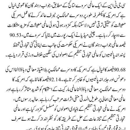
سی جی ٹی این کے ایک عالمی سروے نتائج کے مطابق، جواب دہندگان کا عمومی خیال
ہے کہ امریکہ کا یکطرفہ طور پر دوسرے ممالک پر ٹیرف عائد کرنے کا عمل امریکی
معیشت کو حقیقی ترقی نہیں دلا سکتا، بلکہ کمزور ہوتی ہوئی عالمی معیشت کو مزید مشکلات
سے دوچار کر رہا ہے۔ چینی میڈ یا نے ایک رپورٹ میں بتا یا کہ سروے میں، 90.53
فیصد عالمی جواب دہندگان نے امریکی حکومت کی جانب سے اپنائی گئی تجارتی تحفظ
پسندانہ پالیسیوں کو عالمی تجارتی تنظیم کے اصولوں کی سنگین خلاف ورزی قرار دیا ہے۔
90.68 فیصد کا خیال ہے کہ امریکہ کا دوسرے ممالک پر بلا امتیاز معاشی دباؤ ڈالنا اس کی
دھونس اور جابرانہ پالیسیوں کو ظاہر کرتا ہے۔ 92.14 فیصد کا ماننا ہے کہ امریکہ کا
دوسرے ممالک پر معاشی دباؤ ڈالنا عالمی مارکیٹ کے استحکام کو شدید متاثر کر رہا ہے اور
عالمی معاشی بحالی پر طویل المدتی منفی اثرات مرتب کر رہا ہے. حالیہ برسوں میں،
امریکہ نے عالمی تجارتی تنظیم کے بنیادی اصولوں کو مسلسل کمزور کیا ہے اور عالمی
تجارتی تنظیم کے تنازعات کے حل کے طریقہ کار کو نظر انداز کرتے ہوئے صرف
اپنے قومی قوانین کی بنیاد پر بین الاقوامی تجارتی تنازعات کو ہوا دی ہے۔