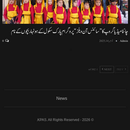
چائنا میڈیا گروپ کا ”سائنس آن ویلز“ پروگرام پارک سکول کے ہونہار بچوں کے نام
Admin
نومبر 14, 2025
0
اسلام آباد (نمائندہ خصوصی) اسلام آباد ماڈل سکول ایف سیون ٹو میں منعقد ہونے والی پروقار تقریب، سائنسی
سرگرمیوں اور
…
1 of 302
NEXT
PREV
News
© 2026 - KPAS. All Rights Reserved.