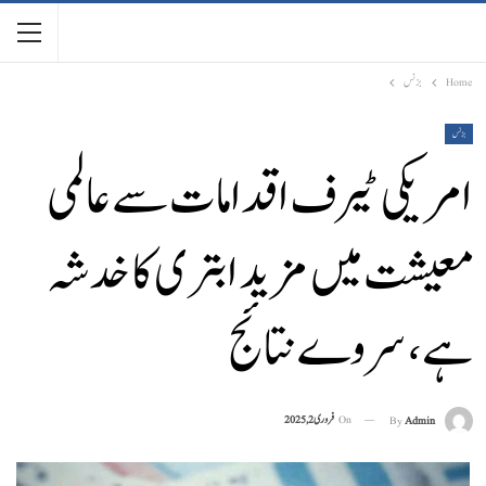
Home
بزنس
بزنس
امریکی ٹیرف اقدامات سے عالمی
معیشت میں مزید ابتری کا خدشہ
ہے ، سروے نتائج
On
فروری 2, 2025
By
Admin