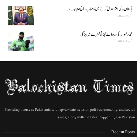
پاکستان عالمی اعتماد بحال کرنے میں کامیاب، آئی ایم ایف اور…
اکتوبر 19, 2025
محمد رضوان کی ون ڈے کپتانی خطرے میں پڑ گئی
اکتوبر 19, 2025
Providing overseas Pakistanis with up-to-date news on politics, economy, and social
issues, along with the latest happenings in Pakistan.
Recent Posts