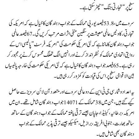
سطح پر “تجارتی جنگ” چھڑ سکتی ہے۔
سروے میں، 53.8 فیصد یورپی ممالک کے جواب دہندگان کا خیال ہے کہ امریکہ کی
تجارتی رکاوٹیں عالمی معیشت پر سنگین منفی اثرات مرتب کریں گی۔ 67 فیصد عالمی
جواب دہندگان کا ماننا ہے کہ نئی امریکی حکومت کی “امریکہ فرسٹ” پالیسی اس کے
روایتی اتحادی ممالک کو نظر انداز کرنے اور انہیں الگ تھلگ محسوس کرنے پر مجبور کر
رہی ہے۔ 65 فیصد جواب دہندگان کا خیال ہے کہ نئی امریکی حکومت کی خارجہ پالیسیاں
بین الاقوامی سطح پر اس کی قیادت کو کمزور کر رہی ہیں۔
یہ اعداد و شمار سی جی ٹی این کے دو عالمی سروے اور متعدد آن لائن سرویز سے حاصل
کیے گئے ہیں، جن میں 38 ممالک کے 14071 جواب دہندگان شامل تھے۔ ان میں
امریکہ، برطانیہ، کینیڈا، جاپان جیسے ترقی یافتہ ممالک کے جواب دہندگان کے ساتھ
ساتھ بھارت، جنوبی افریقہ، برازیل، میکسیکو جیسے ترقی پذیر ممالک کے جواب
دہندگان بھی شامل ہیں۔