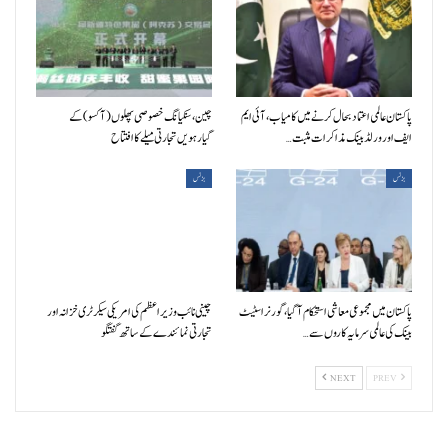
پاکستان عالمی اعتماد بحال کرنے میں کامیاب، آئی ایم
چین، سنکیانگ خصوصی پھلوں (آکسو) کے
ایف اور ورلڈ بینک مذاکرات مثبت…
گیارہویں تجارتی میلے کا افتتاح
بزنس
بزنس
پاکستان میں مجموعی معاشی استحکام آگیا، گورنر اسٹیٹ
چینی نائب وزیراعظم کی امریکی سیکرٹری خزانہ اور
بینک کی عالمی سرمایہ کاروں سے…
تجارتی نمائندے کے ساتھ گفتگو
NEXT
PREV