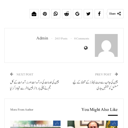
Share
Admin
2415 Posts
0 Comments
NEXT POST
PREV POST
چین کی جانب سے ویٹ لینڈز کے تحفظ کے لیے
چین کی خدمات کی درآمدات اور برآمدات کے کل
مسلسل کوششیں جاری
حجم نے پہلی بار 1 ٹریلین ڈالر سے تجاوز کر لیا
You Might Also Like
More From Author
بزنس
بزنس