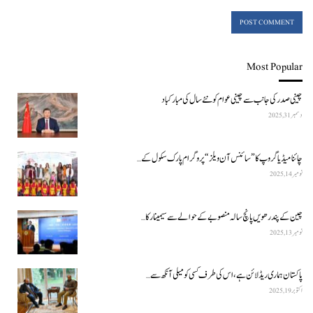
Most Popular
چینی صدر کی جانب سے چینی عوام کو نئے سال کی مبارکباد
دسمبر 31, 2025
چائنا میڈیا گروپ کا ”سائنس آن ویلز“ پروگرام پارک سکول کے…
نومبر 14, 2025
چین کے پندرھویں پانچ سالہ منصوبے کے حوالے سے سیمینار کا…
نومبر 13, 2025
پاکستان ہماری ریڈ لائن ہے، اس کی طرف کسی کو میلی آنکھ سے…
اکتوبر 19, 2025