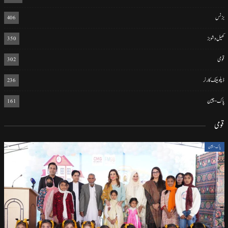
بزنس
406
کھیل و شوبز
350
قومی
302
ڈپلومیٹک کارنر
236
پاک-چین
161
قومی
پاک-چین