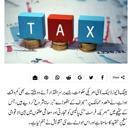
Share
بیجنگ (نیوز ڈیسک)نئی امریکی حکومت، جسے برسرِ اقتدار آئے دو ہفتے سے بھی کم وقت
ہوا ہے، نے متعدد ممالک پر “ٹیرف کے ہتھوڑے” برسانا شروع کر دیے ہیں، جس
کے نتیجے میں “امریکہ فرسٹ” کی پالیسی کو تجارتی اور معاشی حلقوں میں بین الاقوامی
سطح پر تنقید کا سامنا ہے اور اس حوالے سے نئی تشویش نے جنم لیا ہے۔