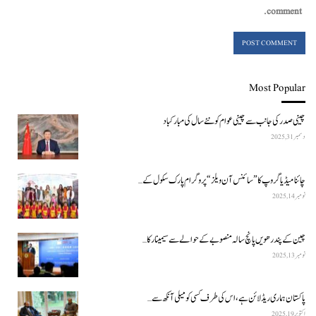
comment.
Most Popular
چینی صدر کی جانب سے چینی عوام کو نئے سال کی مبارکباد
دسمبر 31, 2025
چائنا میڈیا گروپ کا ”سائنس آن ویلز“ پروگرام پارک سکول کے…
نومبر 14, 2025
چین کے پندرھویں پانچ سالہ منصوبے کے حوالے سے سیمینار کا…
نومبر 13, 2025
پاکستان ہماری ریڈ لائن ہے، اس کی طرف کسی کو میلی آنکھ سے…
اکتوبر 19, 2025