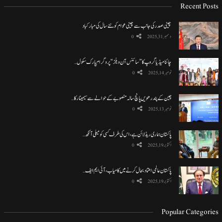
Recent Posts
چینی صدر کی جانب سے چینی عوام کو نئے سال کی مبارکباد
دسمبر 31, 2025
0
چائنا میڈیا گروپ کا ”سائنس آن ویلز“ پروگرام پارک سکول…
نومبر 14, 2025
0
چین کے پندرھویں پانچ سالہ منصوبے کے حوالے سے سیمینار کا…
نومبر 13, 2025
0
پاکستان ہماری ریڈ لائن ہے، اس کی طرف کسی کو میلی آنکھ…
اکتوبر 19, 2025
0
پاکستان عالمی اعتماد بحال کرنے میں کامیاب، آئی ایم ایف…
اکتوبر 19, 2025
0
Popular Categories