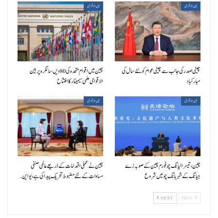
بین الاقوامی
بین الاقوامی
چینی صدر کی جانب سے چینی عوام کو نئے سال کی
چین میں اقوام متحدہ کی 80ویں سالگرہ پر بین
مبارکباد
الاقوامی علمی سیمینار کا افتتاح
بین الاقوامی
بین الاقوامی
چین، تیسرا لیانگ چو فورم چین کے صوبہ زے
چین نے عملی اقدامات کے ذریعے عالمی صنفی
جیانگ کے شہر ہانگ چو میں شروع
مساوات کے لئے مضبوط تحریک پیدا کی ہے، یو این…
NEXT
PREV