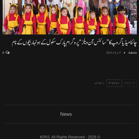
چائنا میڈیا گروپ کا ”سائنس آن ویلز“ پروگرام پارک سکول کے ہونہار بچوں کے نام
Admin
نومبر 14, 2025
0
اسلام آباد (نمائندہ خصوصی) اسلام آباد ماڈل سکول ایف سیون ٹو میں منعقد ہونے والی پروقار تقریب، سائنسی
سرگرمیوں اور
…
1 of 302
NEXT
PREV
News
© 2026 - KPAS. All Rights Reserved.