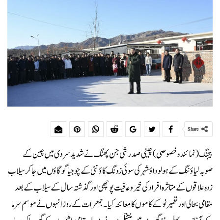
Share
بیجنگ (نمائندہ خصوصی) چینی صدر شی جن پھنگ نے شدید سردی میں چین کے
صوبہ لیاؤننگ کے ہولوداؤ شہر کی سوئی زونگ کاؤنٹی کےچو جیاگو گاؤں میں جا کر سیلاب
زدہ علاقوں کے متاثرہ افراد کی خیروعافیت پوچھی اور گذشتہ سال کے سیلاب کے بعد
مقامی بحالی اور تعمیر نو کے کاموں کا معائنہ کیا۔جمعرات کے روز انہوں نے موسم سرما