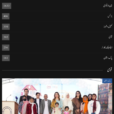
بین الاقوامی
1633
بزنس
406
کھیل و شوبز
350
قومی
302
ڈپلومیٹک کارنر
236
پاک-چین
161
قومی
پاک-چین