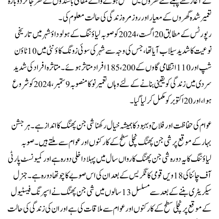
کے آغاز سے پہلے نئے گھروں میں منتقل ہونے والے مقامی باشندوں کے گھر جاکر دوبارہ
تعمیر شدہ گھروں کے معیار اور روزمرہ زندگی کی حالت معلوم کی۔
رپورٹس کے مطا بق 20 اگست ، 2024 کو صوبہ لیاؤ ننگ کے ہو لوداؤ شہر میں تاریخی
نوعیت کا شدید سیلاب آیا تھا، جس کی وجہ سے شہر کی سوئی زونگ کاؤنٹی میں 10 ٹاؤن
شپ اور 110 انتظامی گاوں کے 185،200 افراد متاثر ہوئے ۔ متاثرہ افراد کی شدید
سردی میں زندگی کو یقینی بنانے کے لئے وہاں تعمیر نو کا منصوبہ 9 ستمبر ، 2024 کو شروع
ہوا ، اور 20 اکتوبر کو مکمل کر لیا گیا۔
عوام کی حفاظت اور فلاح و بہبود کا ہمیشہ خیال رکھنا شی جن پھنگ کا انداز ہے۔ ہر جشن
بہار کے موقع پر شی جن پھنگ نچلی سطح کے کارکنوں اور عوام سے ملتے ہیں ۔صوبہ
لیاؤننگ کا یہ دورہ شی جن پھنگ کا رواں سال میں پہلا داخلی دورہ ہے اور کمیونسٹ پارٹی
آف چائنا کی 18 ویں قومی کانگریس کے بعد ان کی اس صوبے کا چوتھا دورہ ہے۔ جنرل
سیکریٹری بننے کے بعد سے مسلسل 13 سالوں میں شی جن پھنگ نےاسپرنگ فیسٹیول
کے موقع پر نچلی سطح کے کارکنوں اور عوام سے ملاقات کی ہے اور ان کی زندگی کی حالت