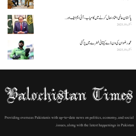
پاکستان عالمی اعتماد بحال کرنے میں کامیاب، آئی ایم ایف اور…
اکتوبر 19, 2025
محمد رضوان کی ون ڈے کپتانی خطرے میں پڑ گئی
اکتوبر 19, 2025
Providing overseas Pakistanis with up-to-date news on politics, economy, and social
issues, along with the latest happenings in Pakistan.