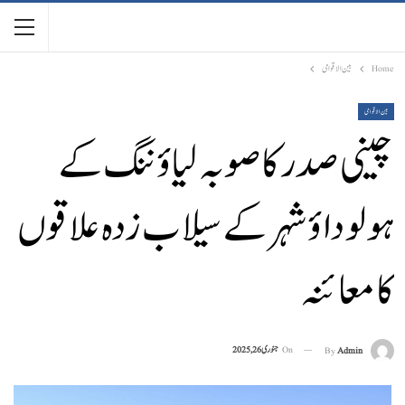
Home
بین الاقوامی
بین الاقوامی
چینی صدر کا صوبہ لیاؤننگ کے
ہولوداؤ شہر کے سیلاب زدہ علاقوں
کا معائنہ
On
جنوری 26, 2025
By
Admin