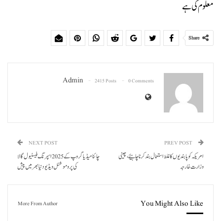
معلوم کی ہے
Share
Admin
2415 Posts
0 Comments
NEXT POST
PREV POST
امریکہ کو پابندیوں کا غلط استعمال بند کرنا چاہیئے، چینی
چائنا میڈیا گروپ کے 2025 اسپرنگ فیسٹیول گالا
وزارت خارجہ
کی پروموشنل ویڈیو دنیا بھر میں پیش
You Might Also Like
More From Author