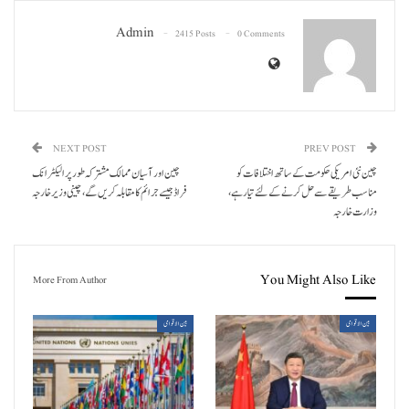
Admin
2415 Posts
0 Comments
NEXT POST
PREV POST
چین نئی امریکی حکومت کے ساتھ اختلافات کو
چین اور آسیان ممالک مشترکہ طور پر الیکٹرانک
مناسب طریقے سے حل کرنے کے لئے تیار ہے،
فراڈ جیسے جرائم کا مقابلہ کریں گے، چینی وزیر خارجہ
وزارت خارجہ
You Might Also Like
More From Author
بین الاقوامی
بین الاقوامی