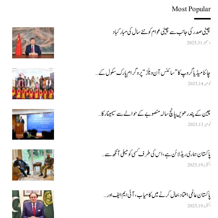
Most Popular
چینی صدر کی جانب سے چینی عوام کو نئے سال کی مبارکباد
دسمبر 31, 2025
چائنا میڈیا گروپ کا ”سائنس آن ویلز“ پروگرام پارک سکول کے…
نومبر 14, 2025
چین کے پندرھویں پانچ سالہ منصوبے کے حوالے سے سیمینار کا…
نومبر 13, 2025
پاکستان ہماری ریڈ لائن ہے، اس کی طرف کسی کو میلی آنکھ سے…
اکتوبر 19, 2025
پاکستان عالمی اعتماد بحال کرنے میں کامیاب، آئی ایم ایف اور…
اکتوبر 19, 2025