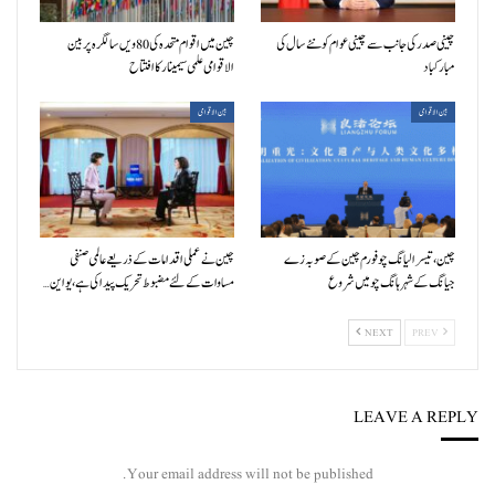
چینی صدر کی جانب سے چینی عوام کو نئے سال کی
چین میں اقوام متحدہ کی 80ویں سالگرہ پر بین
مبارکباد
الاقوامی علمی سیمینار کا افتتاح
بین الاقوامی
بین الاقوامی
چین، تیسرا لیانگ چو فورم چین کے صوبہ زے
چین نے عملی اقدامات کے ذریعے عالمی صنفی
جیانگ کے شہر ہانگ چو میں شروع
مساوات کے لئے مضبوط تحریک پیدا کی ہے، یو این…
NEXT
PREV
LEAVE A REPLY
Your email address will not be published.