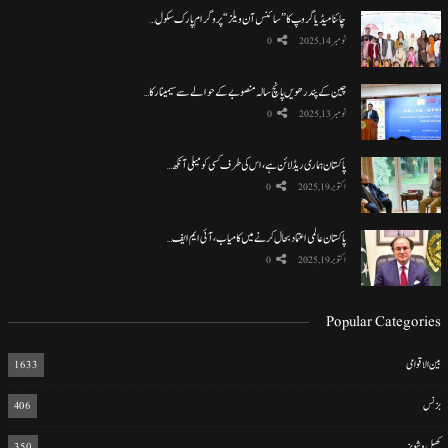
چائنا میڈیا گروپ کا ”سائنس آن ویلز“ پروگرام پارک سکول…
نومبر 14, 2025
0
چین کے پندرھویں پانچ سالہ منصوبے کے حوالے سے سیمینار کا…
نومبر 13, 2025
0
پاکستان ہماری ریڈ لائن ہے، اس کی طرف کسی کو میلی آنکھ…
اکتوبر 19, 2025
0
پاکستان عالمی اعتماد بحال کرنے میں کامیاب، آئی ایم ایف…
اکتوبر 19, 2025
0
Popular Categories
بین الاقوامی
1633
بزنس
406
کھیل و شوبز
350