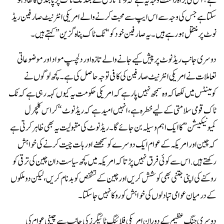
ہے؟ اس کی براہ راست وجہ یہ ہے کہ 19 تاریخ کے بعد ٹک ٹاک پر پابندی کا نفاذ ہو
سکتا ہے جس کی وجہ سے اس ایپ سے محبت کرنے والے امریکی انٹرنیٹ صارفین ریڈ
نوٹ پر منتقل ہو رہے ہیں۔یہ صارفین خود کو “ٹک ٹاک پناہ گزین” کہتے ہیں۔
دوسری جانب ریڈ نوٹ پر پیش کیے جانے والے تازہ اور دلچسپ مواد اور موضوعاتی
تعاملات نے امریکی انٹرنیٹ صارفین کی کافی توجہ حاصل کی ہے ۔ کچھ لوگوں نے
کومینٹس میں لکھا کہ وہ سمجھ نہیں پا رہے کہ امریکی حکومت یہ کیوں کہہ رہی ہے کہ ٹک
ٹاک قومی سلامتی کے لیے خطرہ ہے، انہیں امید ہے کہ ریڈ نوٹ “کراس کلچرل
کمیونیکیشن” کا ایک اہم وسیلہ بن جائے گا ۔ ریڈ نوٹ کی مقبولیت یہ بھی ظاہر کرتی ہے
کہ چین اور امریکہ کے عوام ایک دوسرے کو سمجھنے اور بات چیت کرنے کی خواہش
رکھتے ہیں. اس سے کوئی فرق نہیں پڑتا کہ امریکہ میں کچھ سیاست دان چین کی ترقی کو
روکنے کی اپنی جتنی بھی کوشش کریں اور چین کے تشخص کو بدنام کریں،لیکن دو ملکوں
کے درمیان عوامی تبادلوں کی خواہش کو روکا نہیں جا سکتا۔
دوسری جنگ عظیم کے دوران امریکی فلائنگ ٹائیگرز کی جانب سے چینی عوام کی