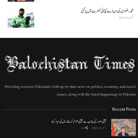
محمد رضوان کی ون ڈے کپتانی خطرے میں پڑ گئی
اکتوبر 19, 2025
Providing overseas Pakistanis with up-to-date news on politics, economy, and social
issues, along with the latest happenings in Pakistan.
Recent Posts
چینی صدر کی جانب سے چینی عوام کو نئے سال کی مبارکباد
دسمبر 31, 2025
0