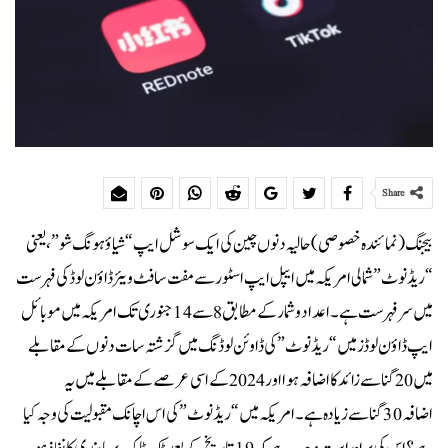
Share
بیجنگ (نمائندہ‌خصوصی)حالیہ دنوں چین کی ایک سوشل ایپ “شیاؤہونگ شو”،یعنی
“ریڈ نوٹ” شمالی امریکہ میں ایپل ایپ اسٹور سے مفت سافٹ ویئر ڈاؤن لوڈ کی فہرست
میں سرفہرست ہے۔ اعداد و شمار کے مطابق 8 سے 14 جنوری تک امریکہ میں موبائل
ایپ ڈاؤن لوڈز میں “ریڈ نوٹ” کی ڈاوئن لوڈنگ میں گزشتہ سات دنوں کے مقابلے
میں 20 گنا سے زائد کا اضافہ ہوا اور 2024 کے اسی عرصے کے مقابلے میں یہ
اضافہ 30 گنا سے زیادہ ہے۔ امریکہ میں “ریڈ نوٹ ” کی اس اچانک مقبولیت کی وجہ کیا