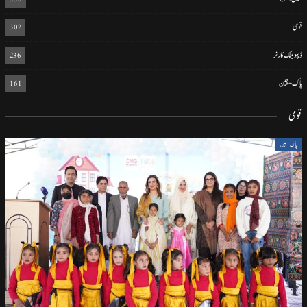
قومی
302
ڈپلومیٹک کارنر
236
پاک-چین
161
قومی
پاک-چین