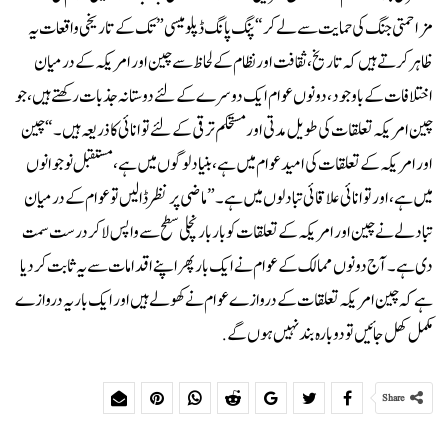
مزاحمتی جنگ کی حمایت سے لے کر “پنگ پانگ ڈپلومیسی” تک کے تاریخی واقعات یہ
ظاہر کرتے ہیں کہ تاریخ، ثقافت اور نظام کے لحاظ سے چین اور امریکہ کے درمیان
اختلافات کے باوجود، دونوں عوام ایک دوسرے کے لئے دوستانہ جذبات رکھتے ہیں، جو
چین امریکہ تعلقات کی طویل مدتی اور مستحکم ترقی کے لئے توانائی کا ذریعہ ہیں ۔ “چین
اور امریکہ کے تعلقات کی امید عوام میں ہے، بنیاد لوگوں میں ہے، مستقبل نوجوانوں
میں ہے، اور توانائی علاقائی تبادلوں میں ہے۔” ماضی پر نظر ڈالیں تو عوام کے درمیان
تبادلے نے چین اور امریکہ کے تعلقات کو بار بار نچلی سطح سے واپس لا کر درست سمت
دی ہے ۔ آج دونوں ممالک کے عوام نے ایک بار پھر اپنے اقدامات سے یہ ثابت کر دیا
ہے کہ چین امریکہ تعلقات کے دروازے عوام نے کھولے ہیں اور ایک بار یہ دروازے
مکمل کھل جائیں تو دوبارہ بند نہیں ہوں گے .
Share