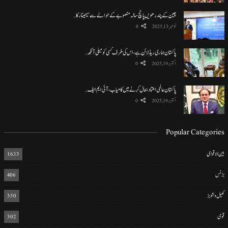
چین کے پندرھویں پانچ سالہ منصوبے کے حوالے سے سیمینار کا…
نومبر 13, 2025
0
پاکستان ہماری ریڈ لائن ہے، اس کی طرف کسی کو میلی آنکھ…
اکتوبر 19, 2025
0
پاکستان عالمی اعتماد بحال کرنے میں کامیاب، آئی ایم ایف…
اکتوبر 19, 2025
0
Popular Categories
بین الاقوامی
1633
بزنس
406
کھیل و شوبز
350
قومی
302