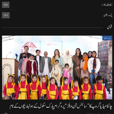
ڈپلومیٹک کارنر
236
پاک-چین
161
قومی
پاک-چین
چائنا میڈیا گروپ کا ”سائنس آن ویلز“ پروگرام پارک سکول کے ہونہار بچوں کے نام