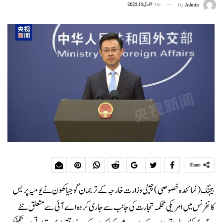
On
جنوری 15, 2025
By
Admin
Share
بیجنگ (نمائندہ خصوصی) چینی وزارت خارجہ کے ترجمان گو جیاکھون نے یومیہ پریس
کانفرنس میں امریکی محکمہ تجارت کی جانب سے جاری کردہ اے آئی سے متعلق نئے