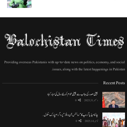
Providing overseas Pakistanis with up-to-date news on politics, economy, and social
issues, along with the latest happenings in Pakistan.
Recent Posts
چینی صدر کی جانب سے چینی عوام کو نئے سال کی مبارکباد
دسمبر 31, 2025
0
چائنا میڈیا گروپ کا ”سائنس آن ویلز“ پروگرام پارک سکول…
نومبر 14, 2025
0