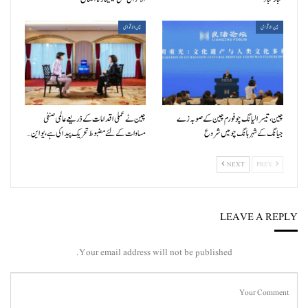
بین الاقوامی
بین الاقوامی
چین، تیسرا لیانگ چو فورم چین کے صوبہ زے
چین نے عملی اقدامات کے ذریعے عالمی صنفی
جیانگ کے شہر ہانگ چو میں شروع
مساوات کے لئے مضبوط تحریک پیدا کی ہے، یو این…
NEXT
PREV
LEAVE A REPLY
Your email address will not be published.