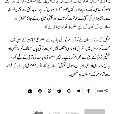
برآمدی کنٹرول اقدامات کے بارے میں کہا کہ امریکہ نے اقتصادی، تجارتی اور تکنیکی
امور کو سیاسی رنگ دینے اور انہیں بطور آلہ استعمال کیا ہے اور بدنیتی سے چین کو دبایا
ہے۔ چین اس کی سختی سے مخالفت کرتا ہے اور چینی کمپنیوں کے جائز حقوق اور
مفادات کے تحفظ کے لیے مضبوط اقدامات اٹھائے گا۔
منگل کے روزترجمان نے کہا کہ امریکہ کی جانب سے مصنوعی ذہانت کے شعبے میں
مختلف گروہوں میں تفریق کا بنیادی مقصد چین سمیت ترقی پذیر ممالک کو سائنسی اور
تکنیکی ترقی کے حق سے محروم کرنا ہے۔ چین مصنوعی ذہانت کی ترقی کے لیے کھلا،
جامع، مساوی اور غیر امتیازی ماحول تخلیق کرتا رہے گا، تاکہ مصنوعی ذہانت کے فوائد
سے تمام ممالک مستفید ہو سکیں۔
Share
Admin
2415 Posts
0 Comments