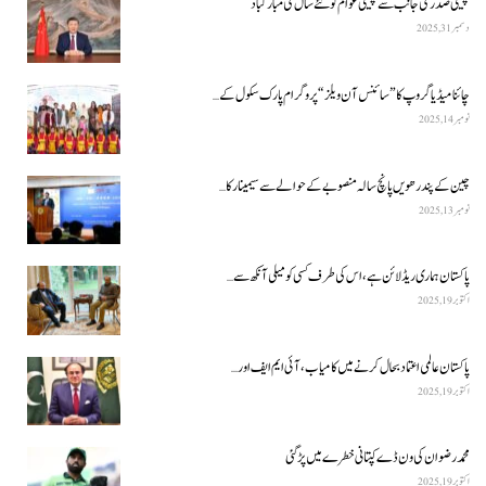
چینی صدر کی جانب سے چینی عوام کو نئے سال کی مبارکباد
دسمبر 31, 2025
چائنا میڈیا گروپ کا ”سائنس آن ویلز“ پروگرام پارک سکول کے…
نومبر 14, 2025
چین کے پندرھویں پانچ سالہ منصوبے کے حوالے سے سیمینار کا…
نومبر 13, 2025
پاکستان ہماری ریڈ لائن ہے، اس کی طرف کسی کو میلی آنکھ سے…
اکتوبر 19, 2025
پاکستان عالمی اعتماد بحال کرنے میں کامیاب، آئی ایم ایف اور…
اکتوبر 19, 2025
محمد رضوان کی ون ڈے کپتانی خطرے میں پڑ گئی
اکتوبر 19, 2025