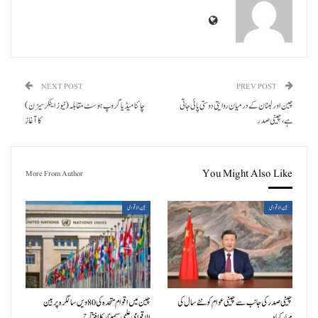
NEXT POST
PREV POST
چین اور لبنان کے درمیان روایتی دوستی پائی جاتی
چائنا میڈیا گروپ ہوسٹ مقابلہ (نیوز اینکر سیزن)
ہے، چینی صدر
کا آغاز
You Might Also Like
More From Author
بین الاقوامی
بین الاقوامی
چینی صدر کی جانب سے چینی عوام کو نئے سال کی
چین میں اقوام متحدہ کی 80ویں سالگرہ پر بین
مبارکباد
الاقوامی علمی سیمینار کا افتتاح