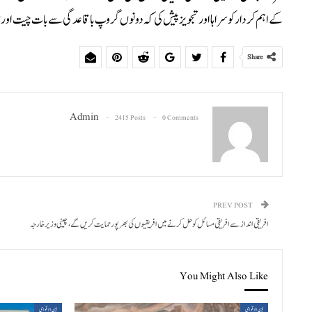
کے اہم کردار کو سراہا اور تجویز پیش کی کہ دونوں گروپ باقاعدگی سے بات چیت اور 
Share
Admin
2415 Posts
0 Comments
PREV POST
افریقی انداز سے افریقی مسائل کو حل کرنے میں افریقیوں کی بھرپور حمایت کر یں گے، چینی وزیر خارجہ
You Might Also Like
بین الاقوامی
بین الاقوامی