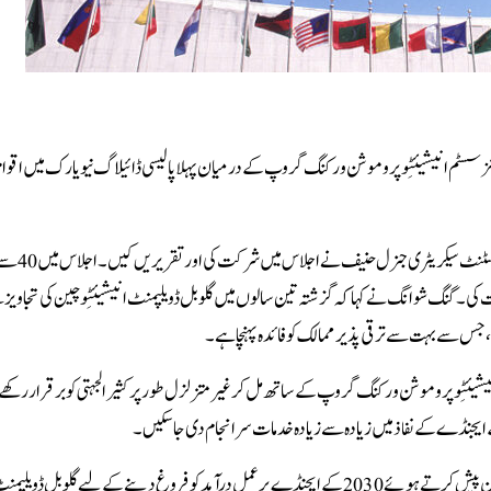
نیشنز سسٹم انیشیئٹِو پروموشن ورکنگ گروپ کے درمیان پہلا پالیسی ڈائیلاگ نیویارک میں اقوا
اقوام متحدہ میں چین کے نائب مستقل نمائندے گنگ شوانگ اور اق
یجنسیوں کے 100 سے زائد نمائندوں نے شرکت کی۔گنگ شوانگ نے کہا کہ گزشتہ تین سالوں میں گلوبل ڈویلپمنٹ انیشیئٹِو چین کی تج
 جس سے بہت سے ترقی پذیر ممالک کو فائدہ پہنچا ہے۔
شیئٹِو پروموشن ورکنگ گروپ کے ساتھ مل کر غیر متزلزل طور پر کثیرالجہتی کو برقرار رکھے گ
شرکائاجلاس نے بین الاقوامی ترقیاتی تعاون میں چین کے قائدانہ کردار کو خراج تحسین پیش کرتے ہوئے 2030 کے ایجنڈے پر عمل درآمد کو فروغ دینے کے لیے گ