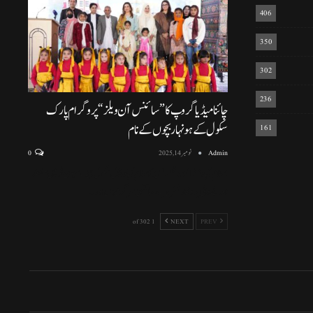
406
350
302
236
چائنا میڈیا گروپ کا ”سائنس آن ویلز“ پروگرام پارک
سکول کے ہونہار بچوں کے نام
161
Admin
نومبر 14, 2025
0
اسلام آباد (نمائندہ خصوصی) اسلام آباد ماڈل سکول ایف سیون ٹو میں منعقد
ہونے والی پروقار تقریب، سائنسی سرگرمیوں اور
…
1 of 302
NEXT
PREV