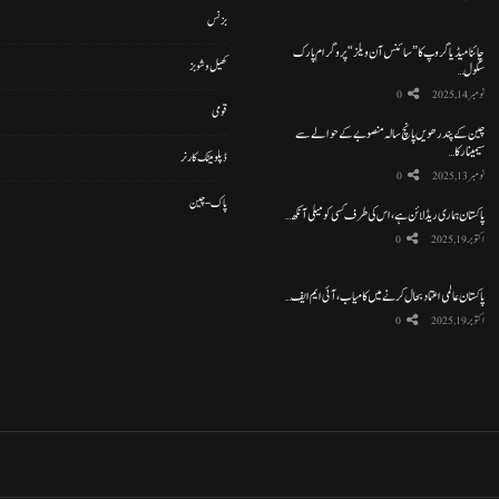
بزنس
چائنا میڈیا گروپ کا ”سائنس آن ویلز“ پروگرام پارک
کھیل و شوبز
سکول…
نومبر 14, 2025
0
قومی
چین کے پندرھویں پانچ سالہ منصوبے کے حوالے سے
سیمینار کا…
ڈپلومیٹک کارنر
نومبر 13, 2025
0
پاک-چین
پاکستان ہماری ریڈ لائن ہے، اس کی طرف کسی کو میلی آنکھ…
اکتوبر 19, 2025
0
پاکستان عالمی اعتماد بحال کرنے میں کامیاب، آئی ایم ایف…
اکتوبر 19, 2025
0