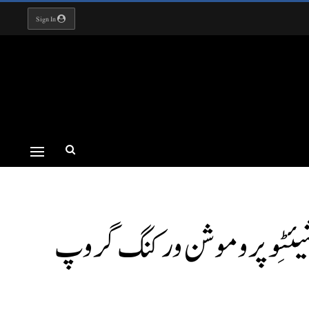
Sign In
نیشیئٹِو پروموشن ورکنگ گروپ