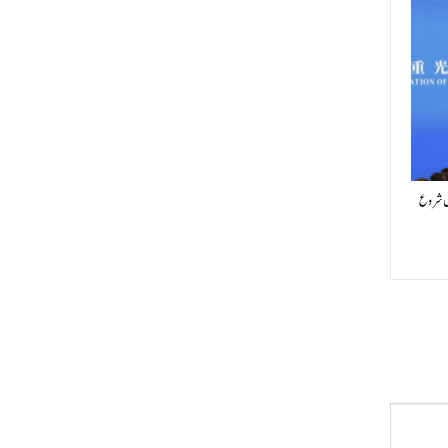
یں شروع