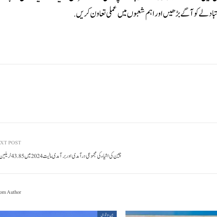
تبادلے کو آگے بڑھیں اور اہم شعبوں میں عملی تعاون کریں .
XT POST
چین کی اشیاء کی مجموعی درآمدی اور برآمدی مالیت2024 میں 43.85 ٹریلین یوآن رہی
om Author
بین الاقوامی