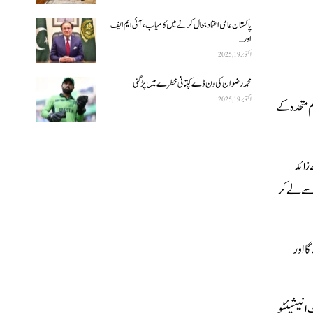
پاکستان عالمی اعتماد بحال کرنے میں کامیاب، آئی ایم ایف
اور…
اکتوبر 19, 2025
محمد رضوان کی ون ڈے کپتانی خطرے میں پڑ گئی
اکتوبر 19, 2025
م متحدہ کے
وام متحدہ کے اسسٹنٹ سیکریٹری جنرل حنیف نے اجلاس میں شرکت کی اور تقریریں کیں۔ اجلاس میں 40 سے زائد
اویز سے لے کر
ا اور
لوبل ڈویلپمنٹ انیشیئٹِو