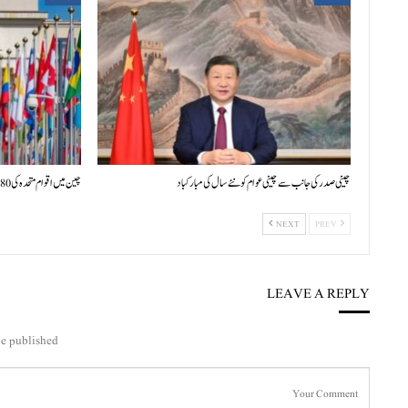
چینی صدر کی جانب سے چینی عوام کو نئے سال کی مبارکباد
چین میں اقوام متحدہ کی 80ویں سالگرہ پر بین الاقوامی علمی سیمینار کا افتتاح
NEXT
PREV
LEAVE A REPLY
e published.