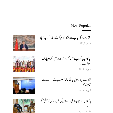
Most Popular
چینی صدر کی جانب سے چینی عوام کو نئے سال کی مبارکباد
دسمبر 31, 2025
چائنا میڈیا گروپ کا ”سائنس آن ویلز“ پروگرام پارک
سکول کے…
نومبر 14, 2025
چین کے پندرھویں پانچ سالہ منصوبے کے حوالے سے
سیمینار کا…
نومبر 13, 2025
پاکستان ہماری ریڈ لائن ہے، اس کی طرف کسی کو میلی آنکھ
سے…
اکتوبر 19, 2025