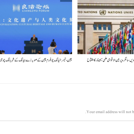
چین، تیسرا لیانگ چو فورم چین کے صوبہ زے جیانگ کے شہر ہانگ چو م
Your email address will not b