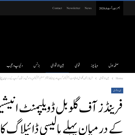
Contact
Newsletter
News
جمعرات, اگست 6, 2026
صفحہ اول
ویڈیوز
قومی
بین الاقوامی
بزنس
دلچسپ و عجیب
Home
بین الاقوامی
فرینڈز آف گلوبل ڈویلپمنٹ انیشیئٹِو گروپ اور یونائیٹڈ نیشنز سسٹم انیشیئٹِو پروموشن ورکنگ گروپ کے درمیان پہلے پا
بین الاقوامی
فرینڈز آف گلوبل ڈویلپمنٹ انیشیئ
کے درمیان پہلے پالیسی ڈائیلاگ کا ا