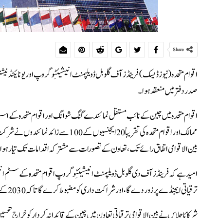
Share
اقوام متحدہ ( نیوز ڈیسک) فرینڈز آف گلوبل ڈویلپمنٹ انیشیئٹِو گروپ اور یونائیٹڈ 
صدر دفتر میں منعقد ہوا۔
ممالک اور اقوام متحدہ کی تقریباً 20 ا
بین الاقوامی اتفاق رائے تک، تعاون کے تصورات سے مشترکہ اقدامات تک تیار ہوا ،
امید ہے کہ فرینڈز آف دی گلوبل ڈویلپمنٹ انیشیئٹِو گروپ اقوام متحدہ کے سسٹم انی
ترقیاتی ایجنڈے پر زور دے گا ، اور شراکت داری کو مضبوط کرےگا تاکہ 2030 کے ایجنڈے کے نفاذ میں زیادہ سے زیادہ خدمات سر انجام دی جا سکیں ۔