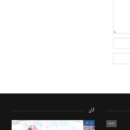
قومی
1633
پاک-چین