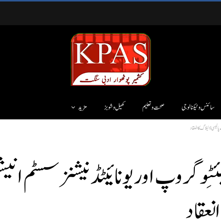
سائنس وٹیکنالوجی
صحت و تعلیم
کھیل و شوبز
مزید
لیسی ڈائیلاگ کا انعقاد
ٹِو گروپ اور یونائیٹڈ نیشنز سسٹم ا
نعقاد