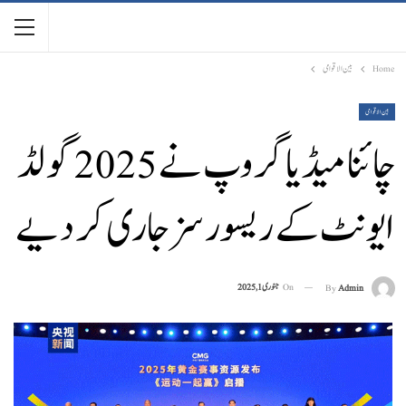
Home
بین الاقوامی
بین الاقوامی
چائنا میڈیا گروپ نے 2025 گولڈ
ایونٹ کے ریسورسز جاری کر دیے
On
جنوری 1, 2025
By
Admin