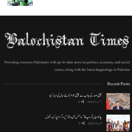
Providing overseas Pakistanis with up-to-date news on politics, economy, and social
issues, along with the latest happenings in Pakistan.
Recent Posts
چینی صدر کی جانب سے چینی عوام کو نئے سال کی مبارکباد
دسمبر 31, 2025
0
چائنا میڈیا گروپ کا ”سائنس آن ویلز“ پروگرام پارک سکول…
نومبر 14, 2025
0