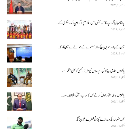
دسمبر 31, 2025
چائنا میڈیا گروپ کا ”سائنس آن ویلز“ پروگرام پارک سکول کے…
نومبر 14, 2025
چین کے پندرھویں پانچ سالہ منصوبے کے حوالے سے سیمینار کا…
نومبر 13, 2025
پاکستان ہماری ریڈ لائن ہے، اس کی طرف کسی کو میلی آنکھ سے…
اکتوبر 19, 2025
پاکستان عالمی اعتماد بحال کرنے میں کامیاب، آئی ایم ایف اور…
اکتوبر 19, 2025
محمد رضوان کی ون ڈے کپتانی خطرے میں پڑ گئی
اکتوبر 19, 2025