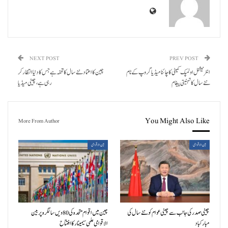
NEXT POST
PREV POST
انٹرنیشنل اولمپک کمیٹی کا چائنا میڈیا گروپ کے نام
چین کا اعتمادنئے سال کا تحفہ ہے جس کا دنیا انتظار کر
نئے سال کا تہنیتی پیغام
رہی ہے، چینی میڈیا
You Might Also Like
More From Author
بین الاقوامی
بین الاقوامی
چینی صدر کی جانب سے چینی عوام کو نئے سال کی
چین میں اقوام متحدہ کی 80ویں سالگرہ پر بین
مبارکباد
الاقوامی علمی سیمینار کا افتتاح