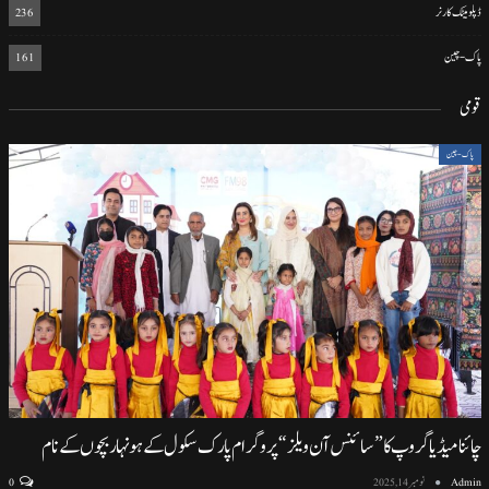
ڈپلومیٹک کارنر
236
پاک-چین
161
قومی
پاک-چین
چائنا میڈیا گروپ کا ”سائنس آن ویلز“ پروگرام پارک سکول کے ہونہار بچوں کے نام
Admin
نومبر 14, 2025
0