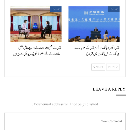
بین الاقوامی
بین الاقوامی
چین، تیسرا لیانگ چو فورم چین کے صوبہ زے
چین نے عملی اقدامات کے ذریعے عالمی صنفی
جیانگ کے شہر ہانگ چو میں شروع
مساوات کے لئے مضبوط تحریک پیدا کی ہے، یو این…
NEXT
PREV
LEAVE A REPLY
Your email address will not be published.