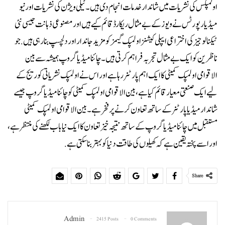
اولمپکس کی نشریات میں شاندار خدمات انجام دی ہیں ۔ٹیلی ویژن کی نشریات اور نیو
میڈیا رپورٹس نے ویوز کے بے مثال ریکارڈ قائم کیے ہیں اورمصنوعی ذہانت جیسی نئی
ٹیکنالوجیز کی اختراعی ایپلی کیشنز اولمپک گیمز کو مزید جاندار اور دلچسپ بنا رہی ہیں.جو
ناظرین کو ایک بے مثال تجربہ فراہم کرتی ہیں۔چائنا میڈیا گروپ ہمیشہ سے بین
الاقوامی اولمپک کمیٹی کا ایک اہم پارٹنر رہا ہے اور اس نے اولمپک نشریاتی کوریج کے
لیے ایک صنعتی معیار قائم کیا ہے، بین الاقوامی اولمپک کمیٹی کو چائنا میڈیا گروپ جیسے
شاندار میڈیا پارٹنر کے ساتھ تعاون کرنے پر فخر ہے۔بین الاقوامی اولمپک کمیٹی
مستقبل میں چائنا میڈیا گروپ کے ساتھ نتیجہ خیز تعاون کا ایک نیا باب لکھنے کی منتظر ہے،
اور اسے پختہ یقین ہے کہ کھیلوں کی طاقت دنیا کو بہتر بنا سکتی ہے.
Share
Admin
2415 Posts
0 Comments