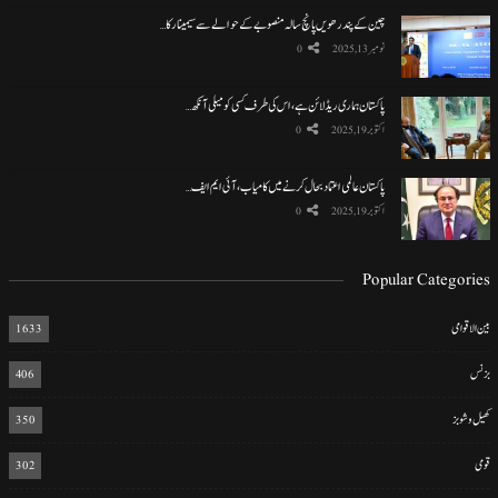
چین کے پندرھویں پانچ سالہ منصوبے کے حوالے سے سیمینار کا…
نومبر 13, 2025
0
پاکستان ہماری ریڈ لائن ہے، اس کی طرف کسی کو میلی آنکھ…
اکتوبر 19, 2025
0
پاکستان عالمی اعتماد بحال کرنے میں کامیاب، آئی ایم ایف…
اکتوبر 19, 2025
0
Popular Categories
بین الاقوامی
1633
بزنس
406
کھیل و شوبز
350
قومی
302