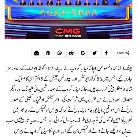
Share
بیجنگ (نمائندہ خصوصی) چائنا میڈیا گروپ نے اپنے 2025 گولڈ ایونٹ کے ریسورسز
جاری کیے، جس میں 56 گولڈ ایونٹس اور سپورٹس چینل کے 5 اختراعی کالم ایک
شاندار منظر پیش کر رہے ہیں۔چائنا میڈیا گروپ کے صدر شین ہائی شیونگ اور دیگر
متعلقہ رہنماؤں نے اس تقریب میں شرکت کی۔ انٹرنیشنل اولمپک کمیٹی کے صدر
باخ نے اس موقع پر ویڈیو پیغام دیا۔باخ نے کہا کہ پیرس اولمپکس نے دنیا بھر میں
تقریباً 5 بلین لوگوں کی توجہ اپنی طرف مبذول کرائی ہے.جس سے یہ تاریخ میں سب
سے زیادہ دیکھے جانے والے اولمپکس بن گئے ہیں اور چائنا میڈیا گروپ نے پیرس