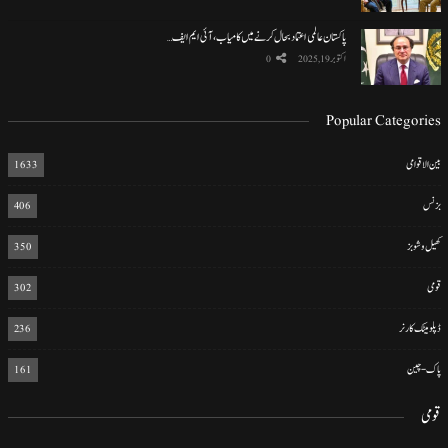
پاکستان عالمی اعتماد بحال کرنے میں کامیاب، آئی ایم ایف…
اکتوبر 19, 2025
0
Popular Categories
بین الاقوامی
1633
بزنس
406
کھیل و شوبز
350
قومی
302
ڈپلومیٹک کارنر
236
پاک-چین
161
قومی