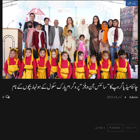
پاک-چین
چائنا میڈیا گروپ کا ”سائنس آن ویلز“ پروگرام پارک سکول کے ہونہار بچوں کے نام
Admin
نومبر 14, 2025
0
اسلام آباد (نمائندہ خصوصی) اسلام آباد ماڈل سکول ایف سیون ٹو میں منعقد ہونے والی پروقار تقریب، سائنسی
سرگرمیوں اور
…
1 of 302
NEXT
PREV