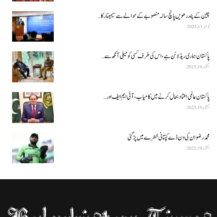
چین کے پندرھویں پانچ سالہ منصوبے کے حوالے سے سیمینار کا…
نومبر 13, 2025
پاکستان ہماری ریڈ لائن ہے، اس کی طرف کسی کو میلی آنکھ سے…
اکتوبر 19, 2025
پاکستان عالمی اعتماد بحال کرنے میں کامیاب، آئی ایم ایف اور…
اکتوبر 19, 2025
محمد رضوان کی ون ڈے کپتانی خطرے میں پڑ گئی
اکتوبر 19, 2025