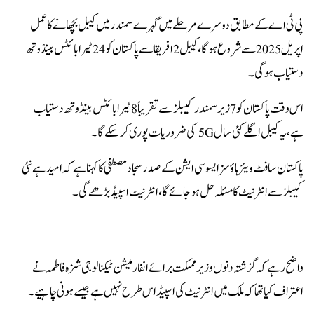
پی ٹی اے کے مطابق دوسرے مرحلے میں گہرے سمندر میں کیبل بچھانے کاعمل
اپریل 2025 سے شروع ہوگا، کیبل 2 افریقا سے پاکستان کو 24 ٹیرا بائٹس بینڈوتھ
دستیاب ہوگی۔
اس وقت پاکستان کو 7 زیر سمندر کیبلز سے تقریباً 8 ٹیرا بائٹس بینڈ وتھ دستیاب
ہے،یہ کیبل اگلے کئی سال 5G کی ضروریات پوری کرسکے گا۔
پاکستان سافٹ ویئر ہاؤسز ایسوسی ایشن کے صدر سجاد مصطفیٰ کا کہنا ہے کہ امید ہے نئی
کیبلز سے انٹرنیٹ کا مسئلہ حل ہوجائے گا ، انٹرنیٹ اسپیڈ بڑھے گی۔
واضح رہے کہ گزشتہ دنوں وزیر مملکت برائے انفارمیشن ٹیکنالوجی شزہ فاطمہ نے
اعتراف کیا تھا کہ ملک میں انٹرنیٹ کی اسپیڈ اس طرح نہیں ہے جیسے ہونی چاہیے۔