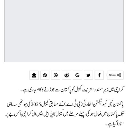
Share
کراچی میں زیرِ سمندر انٹرنیٹ کیبل کو پاکستان سے جوڑنے کا کام جاری ہے۔
پاکستان ٹیلی کمیونیکشن اتھارٹی(پی ٹی اے) کے مطابق کیبل 2025 کی چوتھی سہ ماہی
تک پاکستان میں فعال ہوگی، پہلے مرحلے میں کیبل کا پی ایل ایس ای کراچی ہاکس بے پر
اتاراگیا ہے۔