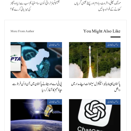
مونگ پھلی، اخروٹ، بادام اور پستے جیسی گریاں
چیمپئینز ٹرافی؛ کون سا اسٹیڈیم سب سے زیادہ میچز
کھانے کے فوائد جانیں
کی میزبانی کرے گا؟
You Might Also Like
More From Author
سائنس وٹیکنالوجی
سائنس وٹیکنالوجی
پاکستان کا پہلا ہائپر اسپیکٹرل سیٹلائٹ اپنے مدار میں
پی ٹی اے اور میٹا نے پاکستان میں آن لائن فراڈ سے
داخل
بچاؤ مہم کا آغاز کردیا
سائنس وٹیکنالوجی
سائنس وٹیکنالوجی