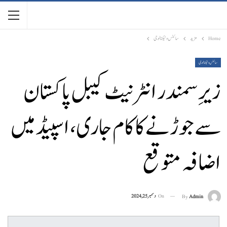
Home
مزید
سائنس وٹیکنالوجی
سائنس وٹیکنالوجی
زیرِ سمندر انٹرنیٹ کیبل پاکستان
سے جوڑنے کا کام جاری، اسپیڈ میں
اضافہ متوقع
On
دسمبر 25, 2024
By
Admin