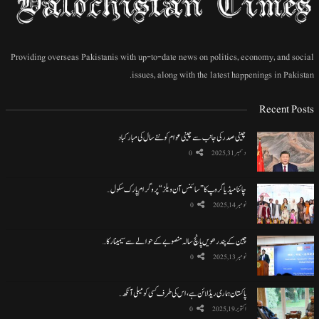
Providing overseas Pakistanis with up-to-date news on politics, economy, and social
issues, along with the latest happenings in Pakistan.
Recent Posts
چینی صدر کی جانب سے چینی عوام کو نئے سال کی مبارکباد
دسمبر 31, 2025
0
چائنا میڈیا گروپ کا ”سائنس آن ویلز“ پروگرام پارک سکول…
نومبر 14, 2025
0
چین کے پندرھویں پانچ سالہ منصوبے کے حوالے سے سیمینار کا…
نومبر 13, 2025
0
پاکستان ہماری ریڈ لائن ہے، اس کی طرف کسی کو میلی آنکھ…
اکتوبر 19, 2025
0