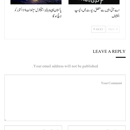
اے آئی ایپس سے متعلق رپورٹ میں دلچسپ
پاکستان کا پہلا ہائپر اسپیکٹرل سیٹلائٹ 19 اکتوبر کو
انکشاف
لانچ ہوگا
NEXT
PREV
LEAVE A REPLY
Your email address will not be published.