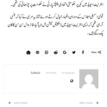
انٹرنیٹ اسپیڈ میں کمی پر حکومتی اتحادی پیپلز پارٹی نے حکومت پر چڑھائی کی تھی۔
قومی اسمبلی اجلاس کے دوران اظہار خیال کرتے ہوئے شازیہ مری نے کہا کہ ہنسی
آرہی تھی کہ ایسی انٹرنیٹ اسپیڈ میں ڈیجیٹل نیشن بل لایا گیا، فائر وال سن سن کا کان
پک گئے ہیں۔
Share
Admin
2415 Posts
0 Comments
NEXT POST
PREV POST