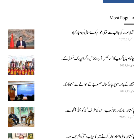
Most Popular
چینی صدر کی جانب سے چینی عوام کو نئے سال کی مبارکباد
دسمبر 31, 2025
چائنا میڈیا گروپ کا ”سائنس آن ویلز“ پروگرام پارک سکول کے…
نومبر 14, 2025
چین کے پندرھویں پانچ سالہ منصوبے کے حوالے سے سیمینار کا…
نومبر 13, 2025
پاکستان ہماری ریڈ لائن ہے، اس کی طرف کسی کو میلی آنکھ سے…
اکتوبر 19, 2025
پاکستان عالمی اعتماد بحال کرنے میں کامیاب، آئی ایم ایف اور…