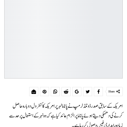
Share
امریکہ کے سابق صدر ڈونلڈ ٹرمپ نے پاناما نہر پر امریکہ کا کنٹرول دوبارہ حاصل
کرنے کی دھمکی دیتے ہوئے پاناما پر الزام عائد کیا ہے کہ وہ نہر کے استعمال پر حد سے
زیادہ راہداری فیس وصول کر رہا ہے۔