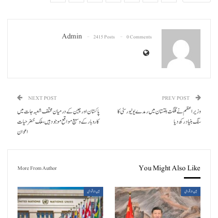
Admin
2415 Posts
0 Comments
NEXT POST
PREV POST
وزیراعظم نے گلگت بلتستان میں رمدے یونیورسٹی کا
پاکستان اور چین کے درمیان مختلف شعبہ جات میں
سنگ بنیاد رکھ دیا
کاروبار کے وسیع مواقع موجود ہیں ، ملک خضر حیات
اعوان
You Might Also Like
More From Author
بین الاقوامی
بین الاقوامی