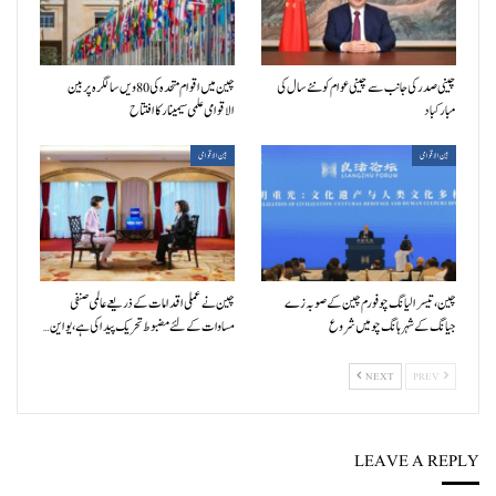
چینی صدر کی جانب سے چینی عوام کو نئے سال کی
چین میں اقوام متحدہ کی 80ویں سالگرہ پر بین
مبارکباد
الاقوامی علمی سیمینار کا افتتاح
بین الاقوامی
بین الاقوامی
چین، تیسرا لیانگ چو فورم چین کے صوبہ زے
چین نے عملی اقدامات کے ذریعے عالمی صنفی
جیانگ کے شہر ہانگ چو میں شروع
مساوات کے لئے مضبوط تحریک پیدا کی ہے، یو این…
NEXT
PREV
LEAVE A REPLY