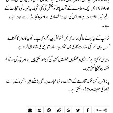
اور 1999 میں ایک معاہدے کے تحت پاناما کو منتقل کی گئی تھی۔ یہ نہر عالمی تجارت کے
لیے ایک اہم راستہ ہے اور اس کی اہمیت اقتصادی اور اسٹریٹجک لحاظ سے بہت زیادہ
ہے۔
ٹرمپ کے بیان نے عالمی برادری میں تشویش پیدا کر دی ہے۔ تجزیہ کاروں کا کہنا ہے
کہ یہ بیان امریکی سفارت کاری میں ممکنہ جارحانہ تبدیلی کی نشاندہی کرتا ہے۔
ماہرین کا کہنا ہے کہ ایسی دھمکیاں خطے میں کشیدگی کو بڑھا سکتی ہیں اور امریکہ کی ساکھ کو
نقصان پہنچا سکتی ہیں۔
پاناما نہر پر کسی ممکنہ تنازعے کے اثرات عالمی تجارت پر بھی پڑ سکتے ہیں، جس کے باعث
خطے کی معیشت متاثر ہو سکتی ہے۔
Share