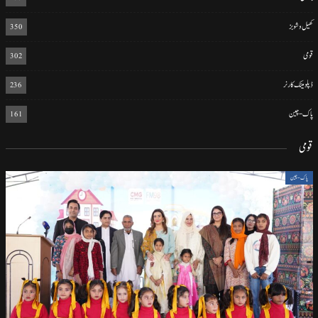
کھیل و شوبز
350
قومی
302
ڈپلومیٹک کارنر
236
پاک-چین
161
قومی
پاک-چین