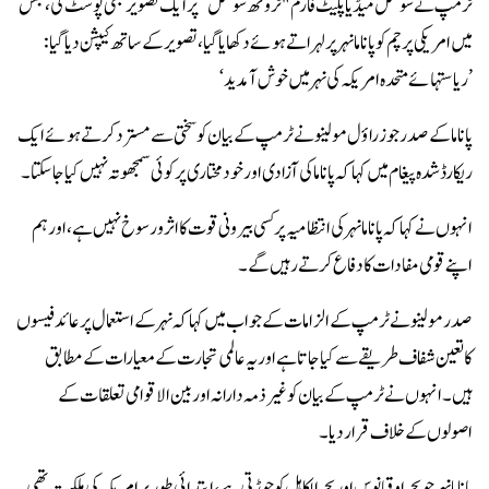
ٹرمپ نے سوشل میڈیا پلیٹ فارم "ٹروتھ سوشل” پر ایک تصویر بھی پوسٹ کی، جس
میں امریکی پرچم کو پاناما نہر پر لہراتے ہوئے دکھایا گیا، تصویر کے ساتھ کیپشن دیا گیا:
’ریاستہائے متحدہ امریکہ کی نہر میں خوش آمدید‘
پاناما کے صدر جوز راؤل مولینو نے ٹرمپ کے بیان کو سختی سے مسترد کرتے ہوئے ایک
ریکارڈ شدہ پیغام میں کہا کہ پاناما کی آزادی اور خود مختاری پر کوئی سمجھوتہ نہیں کیا جا سکتا۔
انہوں نے کہا کہ پاناما نہر کی انتظامیہ پر کسی بیرونی قوت کا اثر و رسوخ نہیں ہے، اور ہم
اپنے قومی مفادات کا دفاع کرتے رہیں گے۔
صدر مولینو نے ٹرمپ کے الزامات کے جواب میں کہا کہ نہر کے استعمال پر عائد فیسوں
کا تعین شفاف طریقے سے کیا جاتا ہے اور یہ عالمی تجارت کے معیارات کے مطابق
ہیں۔ انہوں نے ٹرمپ کے بیان کو غیر ذمہ دارانہ اور بین الاقوامی تعلقات کے
اصولوں کے خلاف قرار دیا۔
پاناما نہر جو بحر اوقیانوس اور بحر الکاہل کو جوڑتی ہے، ابتدائی طور پر امریکہ کی ملکیت تھی