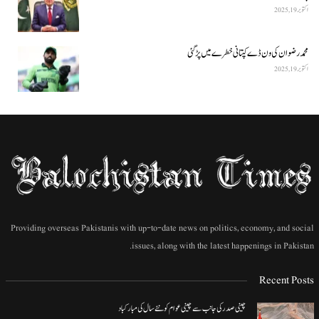
اکتوبر 19, 2025
محمد رضوان کی ون ڈے کپتانی خطرے میں پڑ گئی
اکتوبر 19, 2025
Providing overseas Pakistanis with up-to-date news on politics, economy, and social
issues, along with the latest happenings in Pakistan.
Recent Posts
چینی صدر کی جانب سے چینی عوام کو نئے سال کی مبارکباد