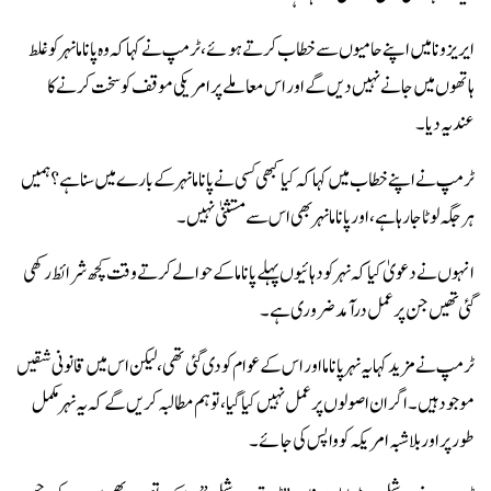
ایریزونا میں اپنے حامیوں سے خطاب کرتے ہوئے، ٹرمپ نے کہا کہ وہ پاناما نہر کو غلط
ہاتھوں میں جانے نہیں دیں گے اور اس معاملے پر امریکی موقف کو سخت کرنے کا
عندیہ دیا۔
ٹرمپ نے اپنے خطاب میں کہا کہ کیا کبھی کسی نے پاناما نہر کے بارے میں سنا ہے؟ ہمیں
ہر جگہ لوٹا جا رہا ہے، اور پاناما نہر بھی اس سے مستثنیٰ نہیں۔
انہوں نے دعویٰ کیا کہ نہر کو دہائیوں پہلے پاناما کے حوالے کرتے وقت کچھ شرائط رکھی
گئی تھیں جن پر عمل درآمد ضروری ہے۔
ٹرمپ نے مزید کہا یہ نہر پاناما اور اس کے عوام کو دی گئی تھی، لیکن اس میں قانونی شقیں
موجود ہیں۔ اگر ان اصولوں پر عمل نہیں کیا گیا، تو ہم مطالبہ کریں گے کہ یہ نہر مکمل
طور پر اور بلا شبہ امریکہ کو واپس کی جائے۔