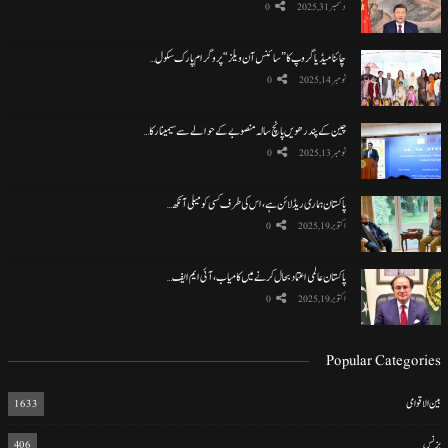
دسمبر 31, 2025
0
چائنا میڈیا گروپ کا ”سائنس آن ویلز“ پروگرام پارک سکول…
نومبر 14, 2025
0
چین کے پندرھویں پانچ سالہ منصوبے کے حوالے سے سیمینار کا…
نومبر 13, 2025
0
پاکستان ہماری ریڈ لائن ہے، اس کی طرف کسی کو میلی آنکھ…
اکتوبر 19, 2025
0
پاکستان عالمی اعتماد بحال کرنے میں کامیاب، آئی ایم ایف…
اکتوبر 19, 2025
0
Popular Categories
بین الاقوامی
1633
بزنس
406