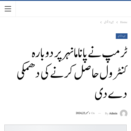
Home
بین الاقوامی
بین الاقوامی
ٹرمپ نے پاناما نہر پر دوبارہ
کنٹرول حاصل کرنے کی دھمکی
دے دی
On
دسمبر 23, 2024
By
Admin