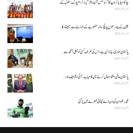
چائنا میڈیا گروپ کا ”سائنس آن ویلز“ پروگرام پارک سکول کے…
نومبر 14, 2025
چین کے پندرھویں پانچ سالہ منصوبے کے حوالے سے سیمینار کا…
نومبر 13, 2025
پاکستان ہماری ریڈ لائن ہے، اس کی طرف کسی کو میلی آنکھ سے…
اکتوبر 19, 2025
پاکستان عالمی اعتماد بحال کرنے میں کامیاب، آئی ایم ایف اور…
اکتوبر 19, 2025
محمد رضوان کی ون ڈے کپتانی خطرے میں پڑ گئی
اکتوبر 19, 2025