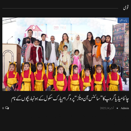
قومی
پاک-چین
چائنا میڈیا گروپ کا ”سائنس آن ویلز“ پروگرام پارک سکول کے ہونہار بچوں کے نام
Admin
نومبر 14, 2025
0
اسلام آباد (نمائندہ خصوصی) اسلام آباد ماڈل سکول ایف سیون ٹو میں منعقد ہونے والی پروقار تقریب، سائنسی
سرگرمیوں اور
…