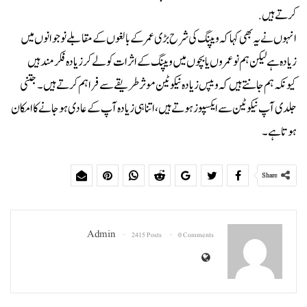
کرتے ہیں.
انہوں نے یہ بھی کہا کہ ویپنگ کی شرح بڑی عمر کے بالغوں کے مقابلے نوجوانوں میں
زیادہ ہے لیکن ہم نوعمروں یا بچوں میں ویپنگ کے اثرات کو لے کر زیادہ فکر مند ہیں
کیونکہ ہم جانتے ہیں کہ ویپس زیادہ نیکوٹین موثر طریقے سے فراہم کرتے ہیں۔ جتنی
جلدی آپ نیکوٹین سے ایکسپوز ہوتے ہیں، اتنا ہی زیادہ آپ کے عادی ہوجانے کا امکان
ہوتا ہے۔
Share
Admin
2415 Posts
0 Comments