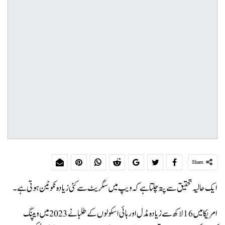
Share
ایک حالیہ تحقیق سے پتہ چلتا ہے کہ ویپ میں سگریٹ سے کئی زیادہ نکوٹین ہوتی ہے۔
امریکا میں 16 لاکھ سے زیادہ مڈل اور ہائی اسکولوں کے طلبا نے 2023 میں ویپنگ