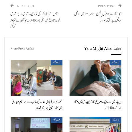
NEXT POST
PREV POST
ایک ملک دو نظام کی پالیسی نئے مرحلے میں داخل
چین کے سنکیانگ کی مجموعی درآمدی اور برآمدی
ہوچکی ہے، چینی صدر
مالیت تاریخ میں پہلی بار 400 ارب یوآن سے تجاوز
کر گئی
You Might Also Like
More From Author
صحت و تعلیم
صحت و تعلیم
ہر چار میں سے ایک امریکی کا ذہنی بیماری میں مبتلا
محکمہ بہبودِ آبادی سندھ کی جانب سے ابراہیم حیدری
ہونے کا انکشاف
میں مفت طبی کیمپ کا انعقاد
بین الاقوامی
صحت و تعلیم