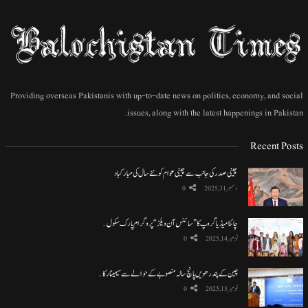
Providing overseas Pakistanis with up-to-date news on politics, economy, and social
issues, along with the latest happenings in Pakistan.
Recent Posts
چینی صدر کی جانب سے چینی عوام کو نئے سال کی مبارکباد
دسمبر 31, 2025
0
چائنا میڈیا گروپ کا ”سائنس آن ویلز“ پروگرام پارک سکول…
نومبر 14, 2025
0
چین کے پندرھویں پانچ سالہ منصوبے کے حوالے سے سیمینار کا…
نومبر 13, 2025
0