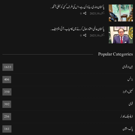
پاکستان ہماری ریڈ لائن ہے، اس کی طرف کسی کو میلی آنکھ…
اکتوبر 19, 2025
0
پاکستان عالمی اعتماد بحال کرنے میں کامیاب، آئی ایم ایف…
اکتوبر 19, 2025
0
Popular Categories
بین الاقوامی
1633
بزنس
406
کھیل و شوبز
350
قومی
302
ڈپلومیٹک کارنر
236
پاک-چین
161