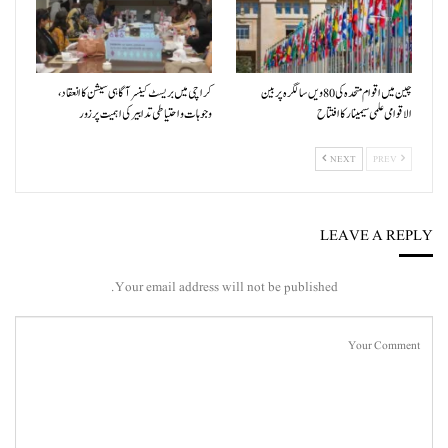
چین میں اقوام متحدہ کی 80ویں سالگرہ پر بین
کراچی میں بریسٹ کینسر آگاہی سیشن کا انعقاد،
الاقوامی علمی سیمینار کا افتتاح
وجوہات و احتیاطی تدابیر کی اہمیت پر زور
NEXT
PREV
LEAVE A REPLY
Your email address will not be published.