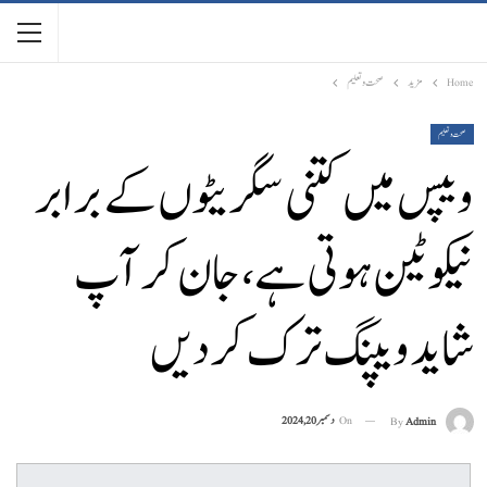
Home
مزید
صحت و تعلیم
صحت و تعلیم
ویپس میں کتنی سگریٹوں کے برابر
نیکوٹین ہوتی ہے، جان کر آپ
شاید ویپنگ ترک کردیں
On
دسمبر 20, 2024
By
Admin