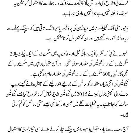
کرنے کی اطلاع دی اور تقریباً 90 فیصد نے ذائقہ دار بخارات کا استعمال کیا لیکن یہ
صرف ذائقہ نہیں ہے جو انہیں عادی بنا رہا ہے.
یونیورسٹی آف کیلیفورنیا میں میڈیسن کی پروفیسر پامیلا لنگ بتاتی ہیں کہ ویپنگ پہلے سے
زیادہ نشہ آور ہوگئے ہیں اور ان کو کنٹرول کرنا مشکل ہے۔
انہوں نے کہا کہ تقریباً ایک دہائی قبل اوسطاً ویپ میں سگریٹ کے ایک پیکٹ یا 20
سگریٹوں کے برار نکوٹین کی مقدار ہوتی تھی۔ اور آج مقبول ویپس میں سگریٹوں کے
تین کارٹن یا 600 سگریٹوں کے برابر نکوٹین کی مقدار عام ہوگئی ہے۔
نیکوٹین کی اتنی زیادہ مقدار کو سانس کے ذریعے اندر لینے کے قابل بنانے کیلئے ویپ
بنانے والی کمپنی جول لیبز نے 2015 میں نیکوٹین ایسیڈ شامل کرنا شروع کیا جسے نیکوٹین
سالٹ کہا جاتا ہے۔ یہ نمکیات گلے میں جلن اور کھانسی جیسے منفی ردعمل کو کم کرتی
ہیں۔
آج، سب سے زیادہ مقبول ڈسپوزایبل ویپنگ تیار کرنے والے اسی ٹیکنالوجی کا استعمال