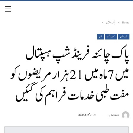
Home
پاک-چین
پاک-چین
صحت و تعلیم
قومی
پاک چائنہ فرینڈ شپ ہسپتال
میں 7 ماہ میں 21 ہزار مریضوں کو
مفت طبی خدمات فراہم کی گئیں
On
دسمبر 8, 2024
By
Admin