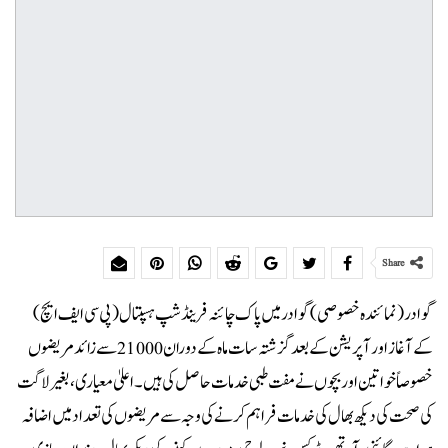
Share
گوادر(نمائندہ خصوصی) گوادر میں پاک چائنہ فرینڈ شپ ہسپتال (پی سی ایف ایچ)
کے آغاز اور آپریشن کے بعد گزشتہ سات ماہ کے دوران 21000 سے زائد مریضوں
خصوصاً خواتین اور بچوں نے مفت طبی خدمات حاصل کی ہیں۔اعلیٰ معیاری، بغیر لاگت
کی صحت کی دیکھ بھال کی خدمات فراہم کرنے کی وجہ سے مریضوں کی تعداد میں اضافہ