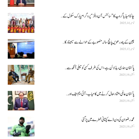
چائنا میڈیا گروپ کا ”سائنس آن ویلز“ پروگرام پارک سکول کے…
نومبر 14, 2025
چین کے پندرھویں پانچ سالہ منصوبے کے حوالے سے سیمینار کا…
نومبر 13, 2025
پاکستان ہماری ریڈ لائن ہے، اس کی طرف کسی کو میلی آنکھ سے…
اکتوبر 19, 2025
پاکستان عالمی اعتماد بحال کرنے میں کامیاب، آئی ایم ایف اور…
اکتوبر 19, 2025
محمد رضوان کی ون ڈے کپتانی خطرے میں پڑ گئی
اکتوبر 19, 2025