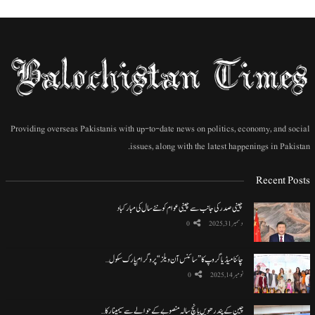
Providing overseas Pakistanis with up-to-date news on politics, economy, and social
issues, along with the latest happenings in Pakistan.
Recent Posts
چینی صدر کی جانب سے چینی عوام کو نئے سال کی مبارکباد
دسمبر 31, 2025
0
چائنا میڈیا گروپ کا ”سائنس آن ویلز“ پروگرام پارک سکول…
نومبر 14, 2025
0
چین کے پندرھویں پانچ سالہ منصوبے کے حوالے سے سیمینار کا…