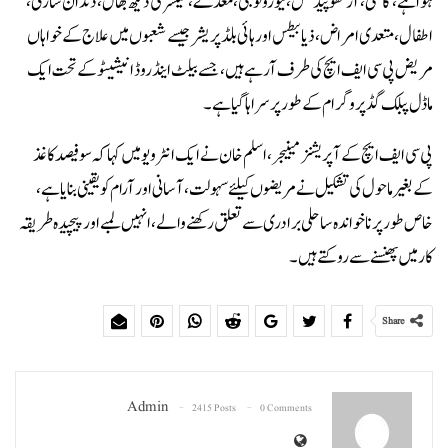
ہوا ہے، گائنی، آرتھوپیڈکس، نیورولوجی، معدے، کینسر کی دیکھ بھال، دندان سازی،
اطفال، متعدی امراض، ذیابیطس اور ہائی بلڈ پریشر جیسے شعبوں میں علاج کے خواہاں
مریض پی سی ایف ایچ کی طرف آرہے ہیں، جسے بیلٹ اینڈ روڈ انیشیٹو کے تحت ایک
ماڈل پبلک گڈ پروگرام کے طور پر سراہا گیا ہے۔
پی سی ایف ایچ کے آپریشنز مینیجر، اسلم خان نے ایک انٹرویو میں کہا کہ سو فیصد کاغذ
کے بغیر ماحول کی تشکیل نے مریضوں کیلئے سہولت، آسانی اور آرام کو یقینی بنایا ہے،
خاص طور پر ناخواندہ ساحلی برادری سے تعلق رکھنے والے، انہیں لمبے اور پیچیدہ طریقہ
کار میں پھنسنے سے روکتے ہیں۔
Share
Admin
2415 Posts
0 Comments