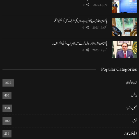
نومبر 13, 2025
0
پاکستان ہماری ریڈ لائن ہے، اس کی طرف کسی کو میلی آنکھ…
اکتوبر 19, 2025
0
پاکستان عالمی اعتماد بحال کرنے میں کامیاب، آئی ایم ایف…
اکتوبر 19, 2025
0
Popular Categories
بین الاقوامی
1633
بزنس
406
کھیل و شوبز
350
قومی
302
ڈپلومیٹک کارنر
236