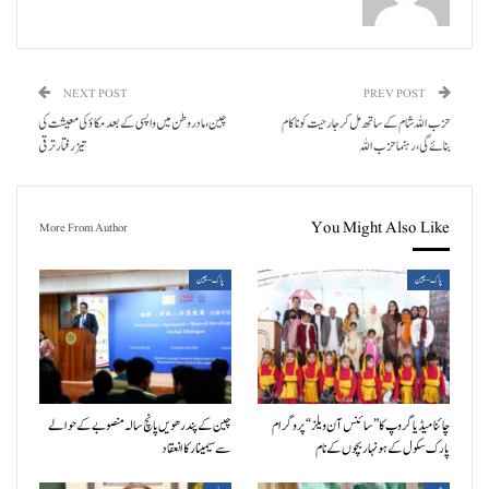
NEXT POST
PREV POST
حزب اللہ شام کے ساتھ مل کر جارحیت کو ناکام
چین، مادر وطن میں واپسی کے بعد مکاؤ کی معیشت کی
بنائے گی، رہنما حزب اللہ
تیز رفتار ترقی
You Might Also Like
More From Author
پاک-چین
پاک-چین
چائنا میڈیا گروپ کا ”سائنس آن ویلز“ پروگرام
چین کے پندرھویں پانچ سالہ منصوبے کے حوالے
پارک سکول کے ہونہار بچوں کے نام
سے سیمینار کا انعقاد