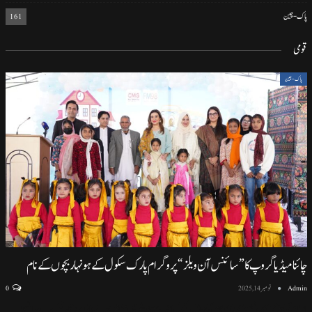
پاک-چین
161
قومی
پاک-چین
چائنا میڈیا گروپ کا ”سائنس آن ویلز“ پروگرام پارک سکول کے ہونہار بچوں کے نام
Admin
نومبر 14, 2025
0
اسلام آباد (نمائندہ خصوصی) اسلام آباد ماڈل سکول ایف سیون ٹو میں منعقد ہونے والی پروقار تقریب، سائنسی