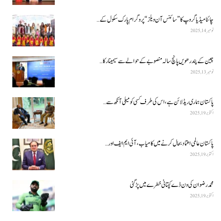
چائنا میڈیا گروپ کا ”سائنس آن ویلز“ پروگرام پارک سکول کے…
نومبر 14, 2025
چین کے پندرھویں پانچ سالہ منصوبے کے حوالے سے سیمینار کا…
نومبر 13, 2025
پاکستان ہماری ریڈ لائن ہے، اس کی طرف کسی کو میلی آنکھ سے…
اکتوبر 19, 2025
پاکستان عالمی اعتماد بحال کرنے میں کامیاب، آئی ایم ایف اور…
اکتوبر 19, 2025
محمد رضوان کی ون ڈے کپتانی خطرے میں پڑ گئی
اکتوبر 19, 2025