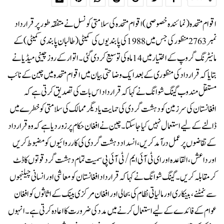
اقوام متحدہ (نمائندہ خصوصی) اقوام متحدہ کی سلامتی کونسل نے متفقہ طور پر قرارداد
نمبر 2763 منظور کی جس میں 1988 کی پابندیوں کی کمیٹی (طالبان پابندی کمیٹی) کے
مانیٹرنگ گروپ کے اختیار میں 14 ماہ کی توسیع کردی گئی۔اتوار کے روز چینی میڈ یا نے
بتا یا کہ قرارداد کی منظوری کے بعد ایک وضاحتی بیان میں اقوام متحدہ میں چین کے نائب
مستقل مندوب گینگ شوانگ نے کہا کہ قرارداد اس بات کی تصدیق کرتی ہے کہ
افغانستان کی سرزمین کو دہشت گردی کی حمایت یا دیگر ممالک کی سلامتی کو خطرے میں
ڈالنے کے لیے استعمال نہیں کیا جا سکتا۔ چین نے افغان حکام پر زور دیا ہے کہ وہ قرارداد
کے تقاضوں پر عمل درآمد کریں، انسداد دہشت گردی کی کارروائیوں کو مضبوط کریں
اور داعش، القاعدہ اور ای ٹی آئی ایم/ ٹی آئی پی سمیت تمام دہشت گرد قوتوں کا ڈٹ
کر مقابلہ کریں۔ گینگ شوانگ نے کہا کہ قرارداد افغانستان کو معاشی اور انسانی چیلنجوں
سے نمٹنے، بینکاری اور مالیاتی نظام کی بحالی اور افغان مرکزی بینک کے اثاثوں کو افغان
عوام کے فائدے کے لیے استعمال کرنے میں مدد کی ضرورت کا اعادہ کرتی ہے۔انہوں