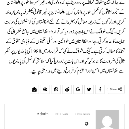
نے کہا کہ چین متعلقہ ممالک پر زور دیتا ہے کہ وہ فوری اور غیر مشروط طور پر افغانستان
کے منجمد اثاثوں کو مکمل طور پر واپس کریں، افغانستان پر غیر قانونی یکطرفہ پابندیاں بند
کریں اور لوگوں کے ذریعہ معاش کو بہتر بنانے کے لئے افغانستان کی کوششوں کی حمایت
کریں۔ گینگ شوانگ نے اس بات پر زور دیا کہ قرارداد افغانستان میں جامع حکمرانی کی
حمایت کا اعادہ کرتی ہے اور افغانستان میں خواتین اور نسلی اقلیتوں کے بنیادی حقوق کے
تحفظ کا مطالبہ کرتی ہے۔ گینگ شوانگ نے کہا کہ قرارداد میں 1988 کی پابندیوں پر نظر
ثانی کی ضرورت کا اعادہ کیا گیا اور اس بات پر زور دیا گیا کہ سلامتی کونسل کی پابندیوں
سے افغانستان میں امن اور استحکام کو فروغ دینے میں مدد ملنی چاہیے۔
Share
Admin
2415 Posts
0 Comments