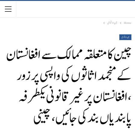
Home
بین الاقوامی
بین الاقوامی
چین کا متعلقہ ممالک سے افغانستان
کے منجمد اثاثوں کی واپسی پر زور
،افغانستان پر غیر قانونی یکطرفہ
پابندیاں بند کی جا ئیں، چینی