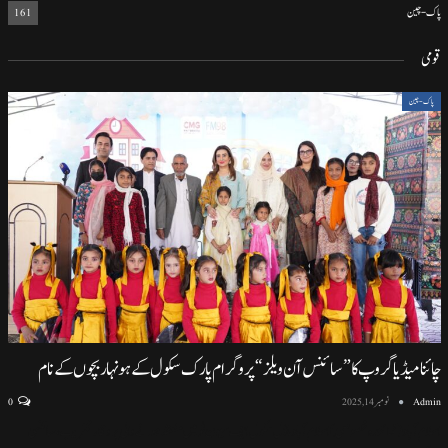
پاک-چین
161
قومی
پاک-چین
چائنا میڈیا گروپ کا ”سائنس آن ویلز“ پروگرام پارک سکول کے ہونہار بچوں کے نام
Admin
نومبر 14, 2025
0
اسلام آباد (نمائندہ خصوصی) اسلام آباد ماڈل سکول ایف سیون ٹو میں منعقد ہونے والی پروقار تقریب، سائنسی