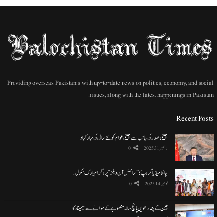
Providing overseas Pakistanis with up-to-date news on politics, economy, and social
issues, along with the latest happenings in Pakistan.
Recent Posts
چینی صدر کی جانب سے چینی عوام کو نئے سال کی مبارکباد
دسمبر 31, 2025
0
چائنا میڈیا گروپ کا ”سائنس آن ویلز“ پروگرام پارک سکول…
نومبر 14, 2025
0
چین کے پندرھویں پانچ سالہ منصوبے کے حوالے سے سیمینار کا…