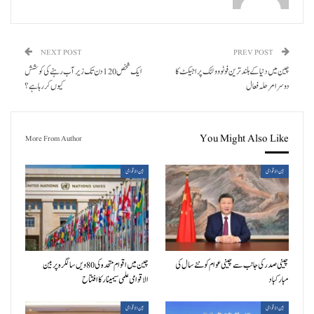
NEXT POST
PREV POST
چین میں دنیا کے بلند ترین فوٹو وولٹک پراجیکٹ کا
ایک شخص 120 دن تک زیرآب رہنے کی کوشش
دوسرامرحلہ فعال
کیوں کر رہا ہے؟
You Might Also Like
More From Author
بین الاقوامی
بین الاقوامی
چینی صدر کی جانب سے چینی عوام کو نئے سال کی
چین میں اقوام متحدہ کی 80ویں سالگرہ پر بین
مبارکباد
الاقوامی علمی سیمینار کا افتتاح
بین الاقوامی
بین الاقوامی