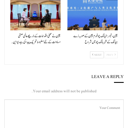
چین، تیسرا لیانگ چو فورم چین کے صوبہ زے
چین نے عملی اقدامات کے ذریعے عالمی صنفی
جیانگ کے شہر ہانگ چو میں شروع
مساوات کے لئے مضبوط تحریک پیدا کی ہے، یو این…
NEXT
PREV
LEAVE A REPLY
Your email address will not be published.