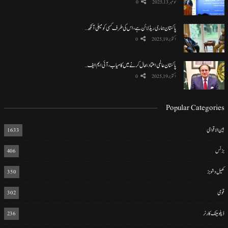
نومبر 13, 2025
0
پاکستان ہماری ریڈ لائن ہے، اس کی طرف کسی کو میلی آنکھ…
اکتوبر 19, 2025
0
پاکستان عالمی اعتماد بحال کرنے میں کامیاب، آئی ایم ایف…
اکتوبر 19, 2025
0
Popular Categories
بین الاقوامی
1633
بزنس
406
کھیل و شوبز
350
قومی
302
ڈپلومیٹک کارنر
236