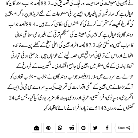
نے چین کی معیشت کی صلاحیت اور لچک کی تصدیق کی۔ 88.2 فیصد جواب دہندگان کا
خیال ہے کہ صارفین کی پالیسیاں ، جیسے پرانی مصنوعات کے لئے ٹریڈ ان پروگرام ، چین
کی گھریلو کھپت کو متحرک کرنے کی کوششوں کی عکاسی کرتے ہیں۔ 89.4 فیصد جواب
دہندگان کا خیال ہے کہ چین کی معیشت کی مستحکم ترقی کے بغیر عالمی معاشی بحالی
کامیاب نہیں ہوسکتی جبکہ 87.2 فیصد افراد چین کی اعلی سطح کے کھلے پن سے فائدہ
اٹھانے اور اس کے ترقیاتی مواقع میں حصہ لینے کے خواہاں ہیں ۔ بڑھتی ہوئی تجارتی
تحفظ پسندی کے پس منظر میں ، چین کی جامع اقتصادی عالمگیریت کے فروغ کے
حوالےسے سروے میں ، 91.9 فیصد جواب دہندگان نے جنوب-جنوب تعاون کو
آگے بڑھانے میں چین کے عملی اقدامات کی تعریف کی۔ یہ سروے سی جی ٹی این کے
انگریزی ، ہسپانوی ، فرانسیسی ، عربی اور روسی پلیٹ فارمز پر جاری کیا گیا ، جس میں 24
گھنٹوں کے دوران 5142 سے زیادہ افراد نے رائے کا ظہار کیا
Share