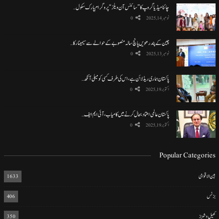
چائنا میڈیا گروپ کا ”سائنس آن ویلز“ پروگرام پارک سکول…
نومبر 14, 2025
0
چین کے پندرھویں پانچ سالہ منصوبے کے حوالے سے سیمینار کا…
نومبر 13, 2025
0
پاکستان ہماری ریڈ لائن ہے، اس کی طرف کسی کو میلی آنکھ…
اکتوبر 19, 2025
0
پاکستان عالمی اعتماد بحال کرنے میں کامیاب، آئی ایم ایف…
اکتوبر 19, 2025
0
Popular Categories
بین الاقوامی
1633
بزنس
406
کھیل و شوبز
350