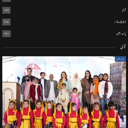
قومی
302
ڈپلومیٹک کارنر
236
پاک-چین
161
قومی
پاک-چین