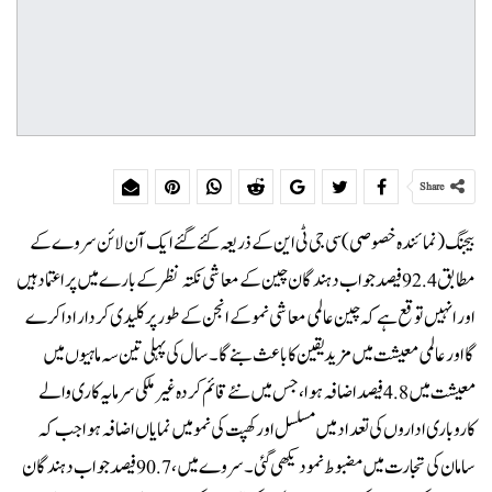
Share
بیجنگ (نمائندہ خصوصی) سی جی ٹی این کے ذریعہ کئے گئے ایک آن لائن سروے کے
مطابق 92.4 فیصد جواب دہندگان چین کے معاشی نکتہ نظر کے بارے میں پراعتماد ہیں
اور انہیں توقع ہے کہ چین عالمی معاشی نمو کے انجن کے طور پر کلیدی کردار ادا کرے
گا اور عالمی معیشت میں مزید یقین کا باعث بنے گا ۔ سال کی پہلی تین سہ ماہیوں میں
معیشت میں 4.8 فیصد اضافہ ہوا ، جس میں نئے قائم کردہ غیر ملکی سرمایہ کاری والے
کاروباری اداروں کی تعداد میں مسلسل اور کھپت کی نمو میں نمایاں اضافہ ہوا جب کہ
سامان کی تجارت میں مضبوط نمو دیکھی گئی ۔ سروے میں، 90.7 فیصد جواب دہندگان