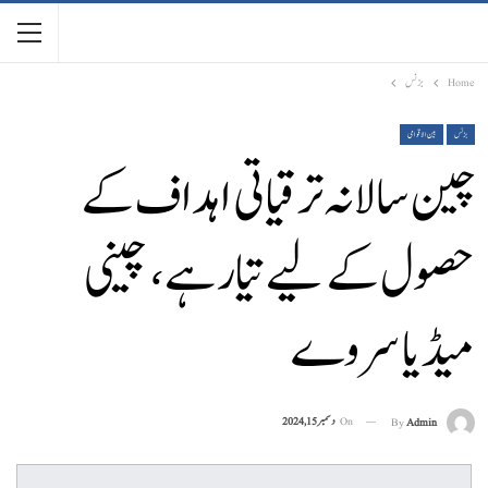
Home
بزنس
بزنس
بین الاقوامی
چین سالانہ ترقیاتی اہداف کے
حصول کے لیے تیار ہے ، چینی
میڈیا سروے
On
دسمبر 15, 2024
By
Admin