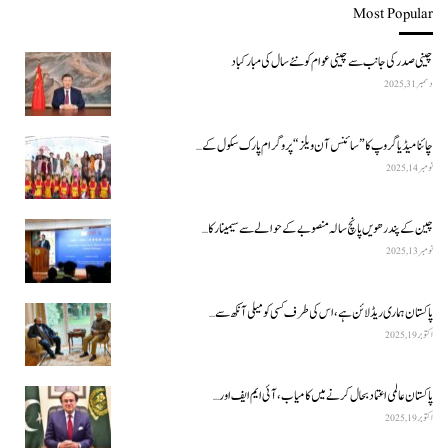
Most Popular
چینی صدر کی جانب سے چینی عوام کو نئے سال کی مبارکباد
دسمبر 31, 2025
چائنا میڈیا گروپ کا ”سائنس آن ویلز“ پروگرام پارک سکول کے…
نومبر 14, 2025
چین کے پندرھویں پانچ سالہ منصوبے کے حوالے سے سیمینار کا…
نومبر 13, 2025
پاکستان ہماری ریڈ لائن ہے، اس کی طرف کسی کو میلی آنکھ سے…
اکتوبر 19, 2025
پاکستان عالمی اعتماد بحال کرنے میں کامیاب، آئی ایم ایف اور…
اکتوبر 19, 2025