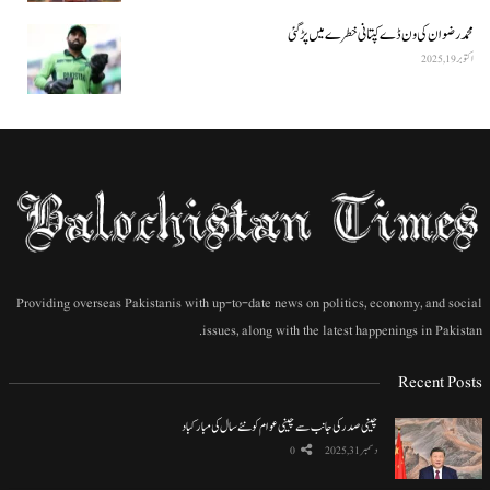
محمد رضوان کی ون ڈے کپتانی خطرے میں پڑ گئی
اکتوبر 19, 2025
Providing overseas Pakistanis with up-to-date news on politics, economy, and social
issues, along with the latest happenings in Pakistan.
Recent Posts
چینی صدر کی جانب سے چینی عوام کو نئے سال کی مبارکباد
دسمبر 31, 2025
0