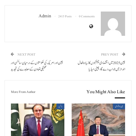
Admin
2415 Posts
0 Comments
NEXT POST
PREV POST
چین 2025 میں اقتصادی چیلنجوں کا زیادہ فعال
چین اور امریکہ کی حکومتوں کے درمیان سائنسی اور
انداز میں جواب دے گا، چینی میڈیا
تکنیکی تعاون کے معاہدے کی تجدید
You Might Also Like
More From Author
بین الاقوامی
بزنس