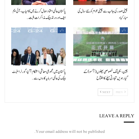
چینی صدر کی جانب سے چینی عوام کو نئے سال کی
پاکستان عالمی اعتماد بحال کرنے میں کامیاب، آئی ایم
مبارکباد
ایف اور ورلڈ بینک مذاکرات مثبت…
بزنس
بزنس
چین، سنکیانگ خصوصی پھلوں (آکسو) کے
پاکستان میں مجموعی معاشی استحکام آگیا، گورنر اسٹیٹ
گیارہویں تجارتی میلے کا افتتاح
بینک کی عالمی سرمایہ کاروں سے…
NEXT
PREV
LEAVE A REPLY
Your email address will not be published.