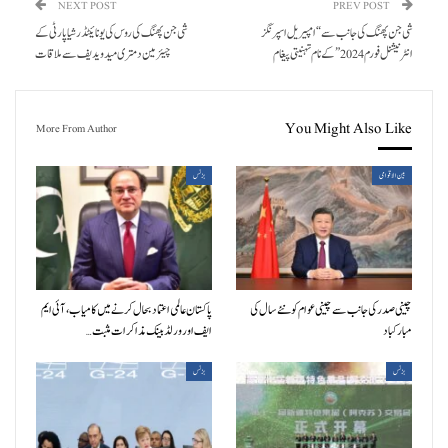
NEXT POST
PREV POST
شی جن پھنگ کی جانب سے “امپیریل اسپرنگز
شی جن پھنگ کی روس کی یونائیٹڈ رشیا پارٹی کے
انٹرنیشنل فورم 2024” کے نام تہنیتی پیغام
چیئرمین دمتری میدویدیف سے ملاقات
You Might Also Like
More From Author
بین الاقوامی
بزنس
چینی صدر کی جانب سے چینی عوام کو نئے سال کی
پاکستان عالمی اعتماد بحال کرنے میں کامیاب، آئی ایم
مبارکباد
ایف اور ورلڈ بینک مذاکرات مثبت…
بزنس
بزنس