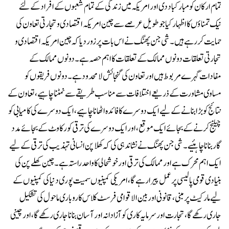
تمام ارکان کو مبارکباد دی اور امریکہ میں زندگی کے تمام شعبوں کے افراد کے لئے
نیک تمناؤں کا اظہار کیا جو طویل عرصے سے چین امریکہ اقتصادی و تجارتی تعاون کی
حمایت کر رہے ہیں۔ شی جن پھنگ نے اس بات پر زور دیا کہ چین امریکہ اقتصادی و
تجارتی تعلقات دونوں ممالک کے تعلقات کا اہم حصہ ہے۔ دونوں ممالک کے
مفادات گہرے مربوط ہیں اور تعاون کی گنجائش لامحدود ہے۔ دونوں فریقوں کو
مساوی مشاورت کے ذریعے اختلافات سے مناسب طریقے سے نمٹنا چاہیے، تعاون کے
نتائج کو بڑا بنانے کے لیے ایک دوسرے کا فائدہ اٹھانا چاہیے، ایک دوسرے کی کامیابی کو
چیلنج کرنے کے بجائے ایک موقع، اور ایک دوسرے کی ترقی کو رکاوٹ کے بجائے مدد
گار بنانا چاہئیے۔ شی جن پھنگ نے نشاندہی کی کہ کھلا پن انسانی تہذیب کی ترقی کے لیے
ایک اہم محرک ہے اور ممالک کی ترقی اور خوشحالی کا واحد راستہ ہے۔ چین کھلےپن کی
بنیادی قومی پالیسی پر عمل پیرا رہے گا، امریکی کمپنیوں سمیت پوری دنیا کی کمپنیوں کے
لیے مارکیٹ پر مبنی، قانونی اور بین الاقوامی فرسٹ کلاس کاروباری ماحول کی تشکیل
جاری رکھے گا، تجارت اور سرمایہ کاری کو آزادانہ اور آسان بنانا جاری رکھے گا، اور چینی