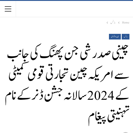
Home
بزنس
بزنس
بین الاقوامی
چینی صدر شی جن پھنگ کی جانب
سے امریکہ چین تجارتی قومی کمیٹی
کے 2024 سالانہ جشن ڈنر کے نام
تہنیتی پیغام