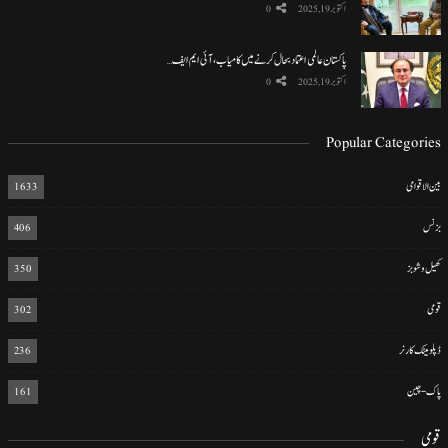
اکتوبر 19, 2025
0
پاکستان عالمی اعتماد بحال کرنے میں کامیاب، آئی ایم ایف…
اکتوبر 19, 2025
0
Popular Categories
بین الاقوامی
1633
بزنس
406
کھیل و شوبز
350
قومی
302
ڈپلومیٹک کارنر
236
پاک-چین
161
قومی