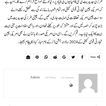
طرز کی جدیدیت کی نئی کامیابیوں کی بنیاد پر دنیا کو نئے مواقع فراہم کرے گا۔ امید ہے
کہ امریکہ چین تجارتی قومی کمیٹی اور تمام شعبہ ہائے زندگی سے تعلق رکھنے والے
دوست چین امریکہ تعلقات کی حمایت جاری رکھیں گے، چینی طرز کی جدیدیت میں
بڑھ چڑھ کر حصہ لیں گے اور مشترکہ طور پر کھلے تعاون، اور باہمی مفادات پر مبنی جیت
جیت کا ایک نیا باب رقم کریں گے۔ اسی دن امریکی صدر جو بائڈن نے بھی امریکہ چین
تجارتی قومی کمیٹی کے 2024 سالانہ جشن ڈنر کے نام مبارکباد کا پیغام بھیجا۔
Share
Admin
2415 Posts
0 Comments