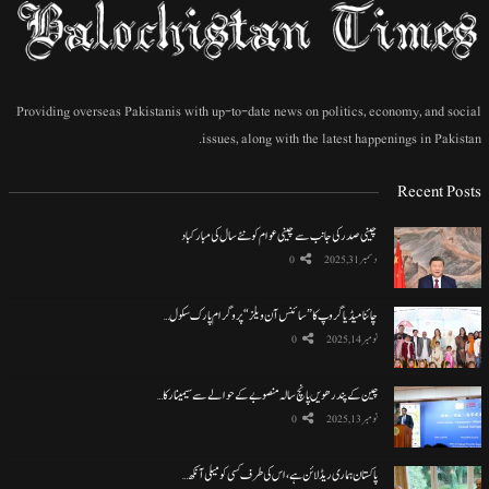
Providing overseas Pakistanis with up-to-date news on politics, economy, and social
issues, along with the latest happenings in Pakistan.
Recent Posts
چینی صدر کی جانب سے چینی عوام کو نئے سال کی مبارکباد
دسمبر 31, 2025
0
چائنا میڈیا گروپ کا ”سائنس آن ویلز“ پروگرام پارک سکول…
نومبر 14, 2025
0
چین کے پندرھویں پانچ سالہ منصوبے کے حوالے سے سیمینار کا…
نومبر 13, 2025
0
پاکستان ہماری ریڈ لائن ہے، اس کی طرف کسی کو میلی آنکھ…