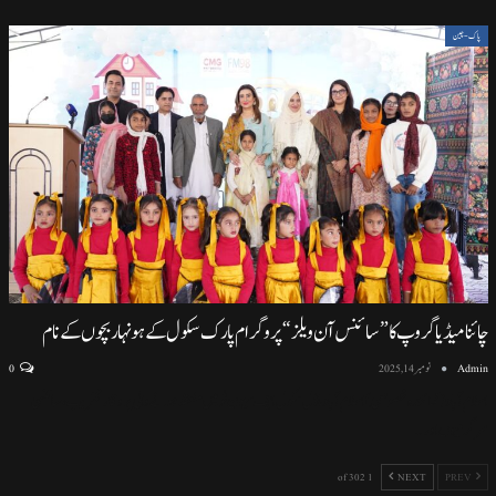
پاک-چین
چائنا میڈیا گروپ کا ”سائنس آن ویلز“ پروگرام پارک سکول کے ہونہار بچوں کے نام
Admin
نومبر 14, 2025
0
اسلام آباد (نمائندہ خصوصی) اسلام آباد ماڈل سکول ایف سیون ٹو میں منعقد ہونے والی پروقار تقریب، سائنسی
سرگرمیوں اور
…
1 of 302
NEXT
PREV