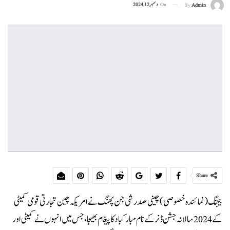
On
دسمبر 12, 2024
By
Admin
Share
بیجنگ (نمائندہ خصوصی) چینی صدر شی جن پھنگ نے امریکہ چین تجارتی قومی کمیٹی
کے 2024 سالانہ جشن ڈنر کے نام مبارکباد کا پیغام بھیجا ،جس میں انہوں نے کمیٹی اور