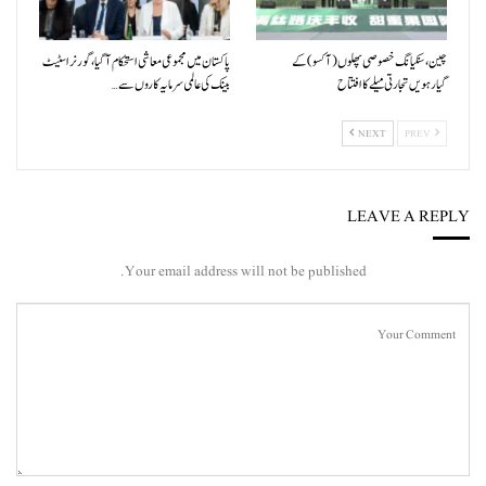
چین، سنکیانگ خصوصی پھلوں (آکسو) کے
پاکستان میں مجموعی معاشی استحکام آگیا، گورنر اسٹیٹ
گیارہویں تجارتی میلے کا افتتاح
بینک کی عالمی سرمایہ کاروں سے…
NEXT
PREV
LEAVE A REPLY
Your email address will not be published.