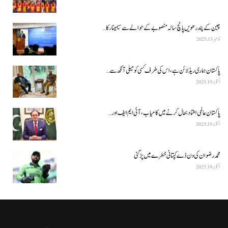
چین کے پندرھویں پانچ سالہ منصوبے کے حوالے سے سیمینار کا…
نومبر 13, 2025
پاکستان ہماری ریڈ لائن ہے، اس کی طرف کسی کو میلی آنکھ سے…
اکتوبر 19, 2025
پاکستان عالمی اعتماد بحال کرنے میں کامیاب، آئی ایم ایف اور…
اکتوبر 19, 2025
محمد رضوان کی ون ڈے کپتانی خطرے میں پڑ گئی
اکتوبر 19, 2025