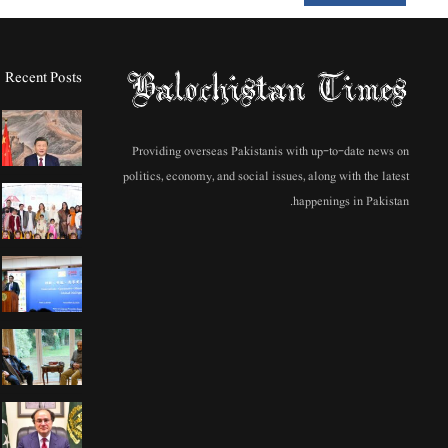
Recent Posts
Providing overseas Pakistanis with up-to-date news on
politics, economy, and social issues, along with the latest
happenings in Pakistan.