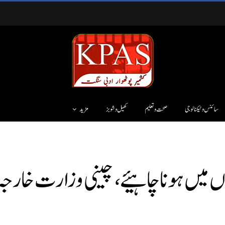
سائنس وٹیکنالوجی
صحت و تعلیم
کھیل و شوبز
مزید
ں میں ہونا چاہیئے، چینی وزارت خارجہ