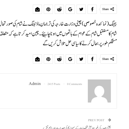
Share
بیجنگ (نمائندہ خصوصی) چینی وزارت خارجہ کی ترجمان ماؤ نینگ نے شام کی صورتحال
شام کا مستقبل شام کے عوام کے ہاتھوں میں ہونا چاہیئے۔ چین امید کرتا ہے کہ متعلق
مستحکم طور پر بحال کرنے کا سیاسی حل تلاش کریں گے
Share
Admin
2415 Posts
0 Comments
PREV POST
چینی صدر کی غیر جماعتی شخصیات کے سمپوزیم کی صدارت اور اہم تقریر