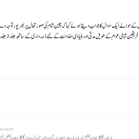
 کے حوالے ایک سوال کا جواب دیتے ہوئے کہا کہ چین شام کی صورتحال پر بھر پور توجہ دے 
ہ فریقین شامی عوام کے طویل مدتی اور بنیادی مفادات کے لئے ذمہ دار ی کے ساتھ جلد از جلد ش
XT POST
سی پیک ٹیکنیکل اینڈ ووکیشنل کوریڈورکو پروان چڑھانےپر گوادر یونیورسٹی ،پاک چائنہ ٹیکنیکل اینڈ ووکیشنل انس