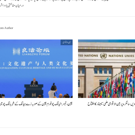
درمیان مفاہمتی یادداشت
om Author
بین الاقوامی
چین، تیسرا لیانگ چو فورم چین کے صوبہ زے جیانگ کے شہر ہانگ چو م