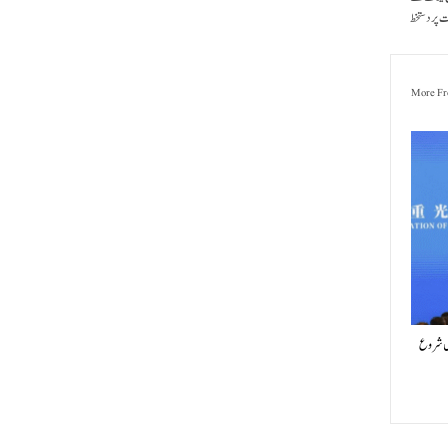
 پر دستخط
More Fr
یں شروع