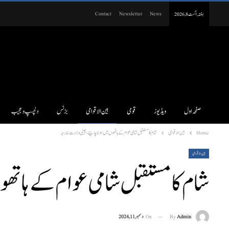
Contact
Newsletter
News
ہفتہ, اگست 8, 2026
صفحہ اول
ویڈیوز
قومی
بین الاقوامی
بزنس
دلچسپ و عجیب
Home
بین الاقوامی
شام کا مستقبل شامی عوام کے ہاتھوں میں ہونا چاہیئے، چینی وزارت خارجہ
بین الاقوامی
شام کا مستقبل شامی عوام کے ہاتھو
On
دسمبر 11, 2024
By
Admin