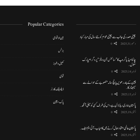
Popular Categories
چینی صدر کی جانب سے چینی عوام کو نئے سال کی مبارکباد
بین الاقوامی
دسمبر 31, 2025
0
بزنس
چائنا میڈیا گروپ کا ”سائنس آن ویلز“ پروگرام پارک
کھیل و شوبز
سکول…
نومبر 14, 2025
0
قومی
چین کے پندرھویں پانچ سالہ منصوبے کے حوالے سے
سیمینار کا…
ڈپلومیٹک کارنر
نومبر 13, 2025
0
پاک-چین
پاکستان ہماری ریڈ لائن ہے، اس کی طرف کسی کو میلی آنکھ…
اکتوبر 19, 2025
0
پاکستان عالمی اعتماد بحال کرنے میں کامیاب، آئی ایم ایف…
اکتوبر 19, 2025
0