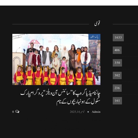
قومی
1633
پاک-چین
406
350
302
236
چائنا میڈیا گروپ کا ”سائنس آن ویلز“ پروگرام پارک
سکول کے ہونہار بچوں کے نام
161
Admin
نومبر 14, 2025
0
اسلام آباد (نمائندہ خصوصی) اسلام آباد ماڈل سکول ایف سیون ٹو میں منعقد
ہونے والی پروقار تقریب، سائنسی سرگرمیوں اور
…