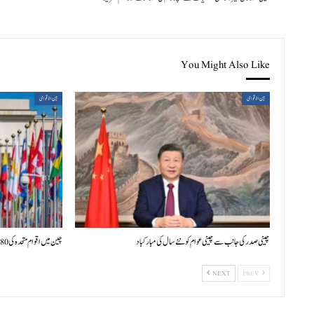
You Might Also Like
بین الاقوامی
بین الاقوامی
چینی صدر کی جانب سے چینی عوام کو نئے سال کی مبارکباد
چین میں اقوام متحدہ کی 80ویں سالگرہ پر بین الاقوامی علمی سیمینار کا افتتاح
NEXT
PREV