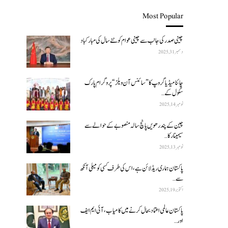
Most Popular
چینی صدر کی جانب سے چینی عوام کو نئے سال کی مبارکباد
دسمبر 31, 2025
چائنا میڈیا گروپ کا ”سائنس آن ویلز“ پروگرام پارک
سکول کے…
نومبر 14, 2025
چین کے پندرھویں پانچ سالہ منصوبے کے حوالے سے
سیمینار کا…
نومبر 13, 2025
پاکستان ہماری ریڈ لائن ہے، اس کی طرف کسی کو میلی آنکھ
سے…
اکتوبر 19, 2025
پاکستان عالمی اعتماد بحال کرنے میں کامیاب، آئی ایم ایف
اور…