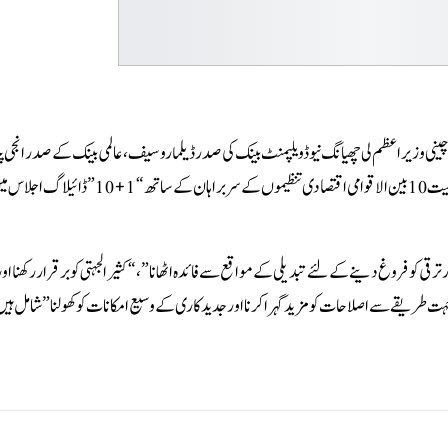
ی وزیر اعظم لی چھیانگ نیو ڈویلپمنٹ بینک کی صدر ڈیلما روسیف، عالمی بینک کے صدر انجی 
ایم ایف کی منیجنگ ڈائریکٹر جارجیوا،ورلڈ ٹریڈ آرگنائزیشن کے ڈائریکٹر جنرل ایولا سمیت 10 بین الاقوامی اقتصادی تن
 کو فروغ دینے کے لئے تبدیلی کے مواقع سے فائدہ اٹھانا”، “کثیر الجہتی کو برقرار رکھنا اور 
ت طریقے سے اصلاحات کو مزید گہرا کرنا اور جدیدکاری کے وسیع امکانات کو کھولنا” شامل ہیں