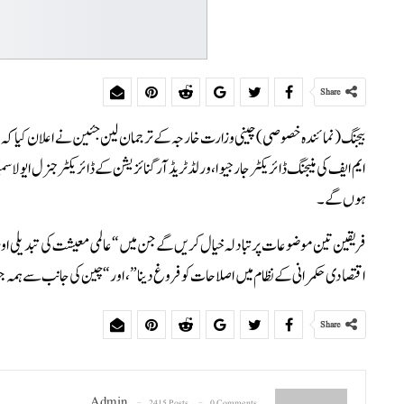
Share
بیجنگ (نمائندہ خصوصی)چینی وزارت خارجہ کے ترجمان لین جئین نے اعلان کیا کہ چین
ہوں گے۔
فریقین تین موضوعات پر تبادلہ خیال کریں گے جن میں “عالمی معیشت کی تبدیلی اور ترقی
اقتصادی حکمرانی کے نظام میں اصلاحات کو فروغ دینا”، اور “چین کی جانب سے ہمہ جہ
Share
Admin
2415 Posts
0 Comments