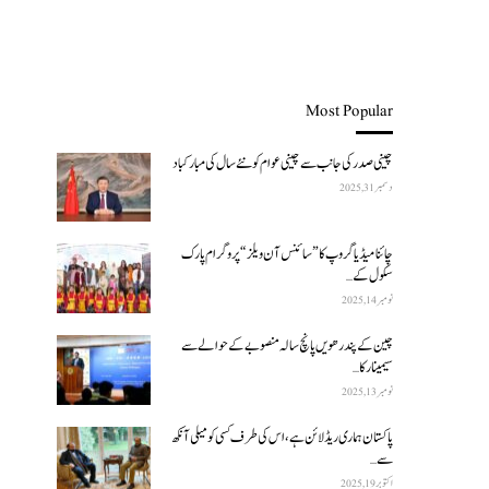
Most Popular
چینی صدر کی جانب سے چینی عوام کو نئے سال کی مبارکباد
دسمبر 31, 2025
چائنا میڈیا گروپ کا ”سائنس آن ویلز“ پروگرام پارک
سکول کے…
نومبر 14, 2025
چین کے پندرھویں پانچ سالہ منصوبے کے حوالے سے
سیمینار کا…
نومبر 13, 2025
پاکستان ہماری ریڈ لائن ہے، اس کی طرف کسی کو میلی آنکھ
سے…
اکتوبر 19, 2025