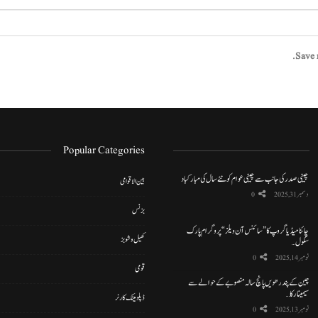
Save 
Popular Categories
چینی صدر کی جانب سے چینی عوام کو نئے سال کی مبارکباد
بین الاقوامی
دسمبر 31, 2025
0
بزنس
چائنا میڈیا گروپ کا ”سائنس آن ویلز“ پروگرام پارک
کھیل و شوبز
سکول…
نومبر 14, 2025
0
قومی
چین کے پندرھویں پانچ سالہ منصوبے کے حوالے سے
سیمینار کا…
ڈپلومیٹک کارنر
نومبر 13, 2025
0