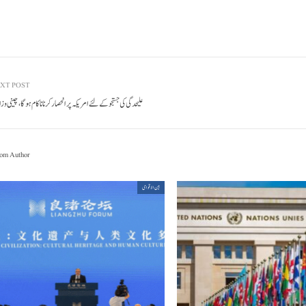
XT POST
علیحدگی کی جستجو کے لئے امریکہ پر انحصار کرنا ناکام ہوگا، چینی 
om Author
بین الاقوامی