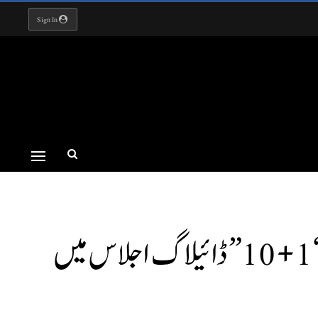
Sign In
چینی وزیر اعظم بین الاقوامی اقتصادی تنظیموں کے سربراہان کے ہمراہ “1+10” ڈائیلاگ اجلاس میں