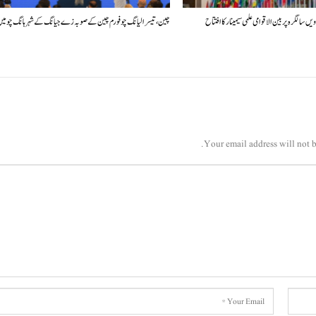
چین، تیسرا لیانگ چو فورم چین کے صوبہ زے جیانگ کے شہر ہانگ چو م
Your email address will not b