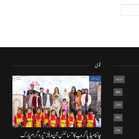
قومی
1633
پاک-چین
406
350
302
236
چائنا میڈیا گروپ کا ”سائنس آن ویلز“ پروگرام پارک