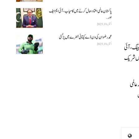
پاکستان عالمی اعتماد بحال کرنے میں کامیاب، آئی ایم ایف
اور…
اکتوبر 19, 2025
محمد رضوان کی ون ڈے کپتانی خطرے میں پڑ گئی
اکتوبر 19, 2025
پینگ،آئی
ظیموں کے سربراہان کے ساتھ “1+10” ڈائیلاگ اجلاس میں شریک
عالمی