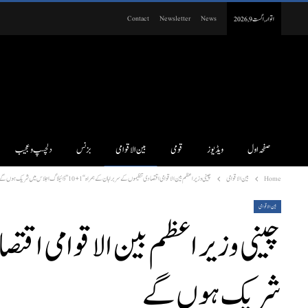
Contact
Newsletter
News
اتوار, اگست 9, 2026
صفحہ اول
ویڈیوز
قومی
بین الاقوامی
بزنس
دلچسپ و عجیب
Home
بین الاقوامی
چینی وزیر اعظم بین الاقوامی اقتصادی تنظیموں کے سربراہان کے ہمراہ “1+10” ڈائیلاگ اجلاس میں شریک ہوں گے
بین الاقوامی
شریک ہوں گے