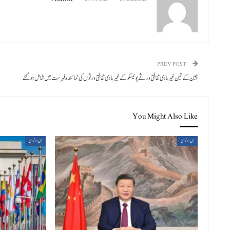
PREV POST
چین کے تین غیرمادی ثقافتی ورثے یونیسکو کے غیرمادی ثقافتی ورثوں کی نمائندہ فہرست میں شامل ہو گئے
You Might Also Like
بین الاقوامی
بین الاقوامی