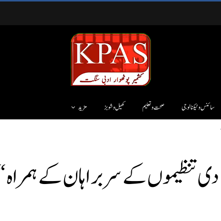
سائنس وٹیکنالوجی
صحت و تعلیم
کھیل و شوبز
مزید