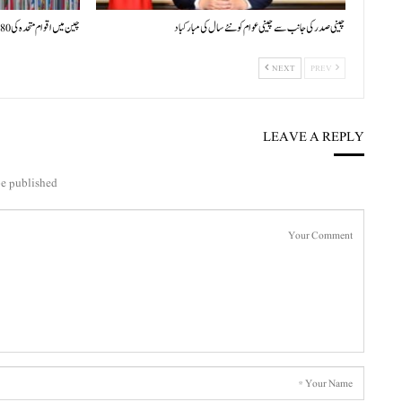
چینی صدر کی جانب سے چینی عوام کو نئے سال کی مبارکباد
چین میں اقوام متحدہ کی 80ویں سالگرہ پر بین الاقوامی علمی سیمینار کا افتتاح
NEXT
PREV
LEAVE A REPLY
e published.