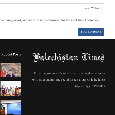
my name, email, and website in this browser for the next time I comment.
Recent Posts
Providing overseas Pakistanis with up-to-date news on
politics, economy, and social issues, along with the latest
happenings in Pakistan.