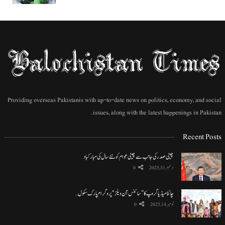
Providing overseas Pakistanis with up-to-date news on politics, economy, and social
issues, along with the latest happenings in Pakistan.
Recent Posts
چینی صدر کی جانب سے چینی عوام کو نئے سال کی مبارکباد
دسمبر 31, 2025
0
چائنا میڈیا گروپ کا ”سائنس آن ویلز“ پروگرام پارک سکول…
نومبر 14, 2025
0