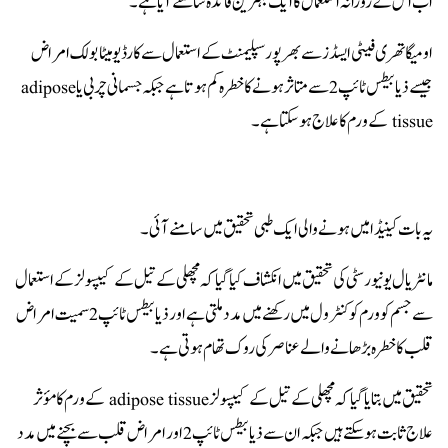
اب اس کے روزانہ استعمال کا ایک بہترین فائدہ سامنے آیا ہے۔
اومیگا تھری فیٹی ایسڈز سے بھرپور سپلیمنٹ کے استعمال سے کارڈیومیٹابولک امراض
جیسے ذیابیطس ٹائپ 2 سے متاثر ہونے کا خطرہ کم ہوتا ہے جبکہ جسمانی چربی یا adipose
tissue کے ورم کا علاج ہوسکتا ہے۔
یہ بات کینیڈا میں ہونے والی ایک طبی تحقیق میں سامنے آئی۔
مانٹریال یونیورسٹی کی تحقیق میں انکشاف کیا گیا کہ مچھلی کے تیل کے کیپسولز کے استعمال
سے جسم کو ورم کو کنٹرول میں رکھنے میں مدد ملتی ہے اور ذیابیطس ٹائپ 2 سمیت امراض
قلب کا خطرہ بڑھانے والے عناصر کی روک تھام ہوتی ہے۔
تحقیق میں بتایا گیا کہ مچھلی کے تیل کے کیپسولز adipose tissue کے ورم کا مؤثر
علاج ثابت ہوسکتے ہیں جبکہ ان سے ذیابیطس ٹائپ 2 اور امراض قلب سے بچنے میں مدد