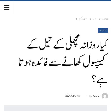
Home
مزید
صحت و تعلیم
صحت و تعلیم
کیا روزانہ مچھلی کے تیل کے
کیپسول کھانے سے فائدہ ہوتا
ہے؟
On
دسمبر 4, 2024
By
Admin