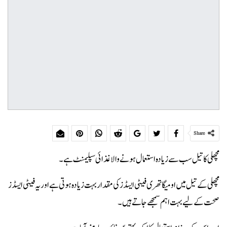
Share
مچھلی کا تیل سب سے زیادہ استعمال ہونے والا غذائی سپلیمنٹ ہے۔
مچھلی کے تیل میں اومیگا تھری فیٹی ایسڈز کی مقدار بہت زیادہ ہوتی ہے اور یہ فیٹی ایسڈز
صحت کے لیے بہت اہم سمجھے جاتے ہیں۔