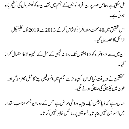
مل سکتی ہے، خاص طور پر ان افراد کو جن کے جسم میں نقصان دہ کولیسٹرول کی سطح زیادہ
ہوتی ہے۔
اس تحقیق میں 40 صحت مند افراد کو شامل کرکے 2013 سے 2019 تک کلینیکل
ٹرائل کا حصہ بنایا گیا۔
ان میں سے 33 افراد کو 12 ہفتوں تک روزانہ مچھلی کے تیل کے کیپسولز کا استعمال کرایا
گیا۔
محققین نے دریافت کیا کہ ان کیپسولز سے جسم میں انسولین بننے کا عمل بہتر ہوگیا اور
خون میں چکنائی کی صفائی ہونے لگی۔
خیال رہے کہ ذیابیطس ایک پیچیدہ دائمی مرض ہے جس کے دوران جسم مناسب مقدار
میں انسولین نہیں بنا پاتا یا انسولین پر ردعمل ظاہر نہیں کرتا۔