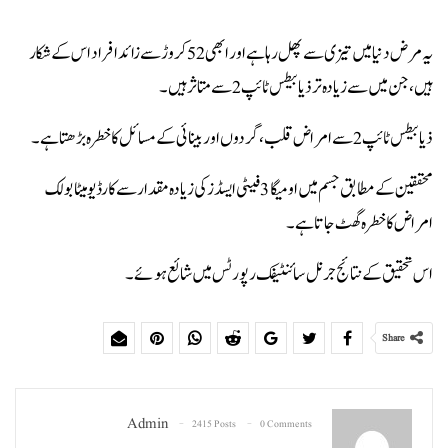
یہ مرض دنیا میں تیزی سے پھل رہا ہے اور ابھی 52 کروڑ سے زائد افراد اس کے شکار
ہیں، جن میں سے زیادہ تر ذیابیطس ٹائپ 2 سے متاثر ہیں۔
ذیابیطس ٹائپ 2 سے امراض قلب، گردوں اور بینائی کے مسائل کا خطرہ بڑھتا ہے۔
محققین کے مطابق جسم میں اومیگا 3 فیٹی ایسڈز کی زیادہ مقدار سے کارڈیومیٹابولک
امراض کا خطرہ گھٹ جاتا ہے۔
اس تحقیق کے نتائج جرنل سائنٹیفک رپورٹس میں شائع ہوئے۔
Share
Admin
2415 Posts
0 Comments