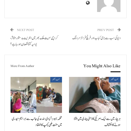
NEXT POST
PREV POST
دنیا کی سب سے بڑی کباب اور فرنچ فرائز سرونگ
کراچی سمیت ملک بھر میں انٹرنیٹ بدستور متاثر،
یومیہ کتنا نقصان ہورہا ہے؟
You Might Also Like
More From Author
صحت و تعلیم
صحت و تعلیم
ہر چار میں سے ایک امریکی کا ذہنی بیماری میں مبتلا
محکمہ بہبودِ آبادی سندھ کی جانب سے ابراہیم حیدری
ہونے کا انکشاف
میں مفت طبی کیمپ کا انعقاد