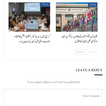
بین الاقوامی
صحت و تعلیم
چین میں اقوام متحدہ کی 80ویں سالگرہ پر بین
کراچی میں بریسٹ کینسر آگاہی سیشن کا انعقاد،
الاقوامی علمی سیمینار کا افتتاح
وجوہات و احتیاطی تدابیر کی اہمیت پر زور
NEXT
PREV
LEAVE A REPLY
Your email address will not be published.