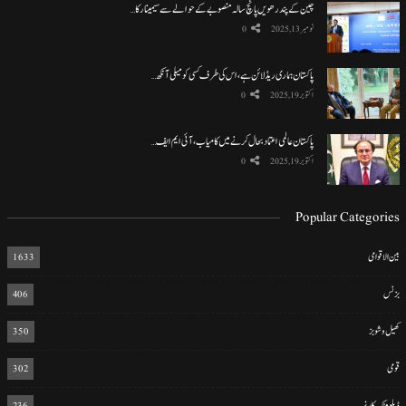
چین کے پندرھویں پانچ سالہ منصوبے کے حوالے سے سیمینار کا…
نومبر 13, 2025
0
پاکستان ہماری ریڈ لائن ہے، اس کی طرف کسی کو میلی آنکھ…
اکتوبر 19, 2025
0
پاکستان عالمی اعتماد بحال کرنے میں کامیاب، آئی ایم ایف…
اکتوبر 19, 2025
0
Popular Categories
بین الاقوامی
1633
بزنس
406
کھیل و شوبز
350
قومی
302
ڈپلومیٹک کارنر
236