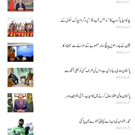
دسمبر 31, 2025
چائنا میڈیا گروپ کا ”سائنس آن ویلز“ پروگرام پارک سکول کے…
نومبر 14, 2025
چین کے پندرھویں پانچ سالہ منصوبے کے حوالے سے سیمینار کا…
نومبر 13, 2025
پاکستان ہماری ریڈ لائن ہے، اس کی طرف کسی کو میلی آنکھ سے…
اکتوبر 19, 2025
پاکستان عالمی اعتماد بحال کرنے میں کامیاب، آئی ایم ایف اور…
اکتوبر 19, 2025
محمد رضوان کی ون ڈے کپتانی خطرے میں پڑ گئی
اکتوبر 19, 2025