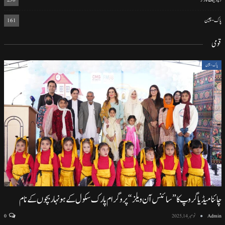
پاک-چین
161
قومی
پاک-چین
چائنا میڈیا گروپ کا ”سائنس آن ویلز“ پروگرام پارک سکول کے ہونہار بچوں کے نام
Admin
نومبر 14, 2025
0