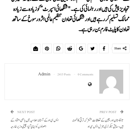
تجاویز پیش کی ہیں اور رہنمائی کی ہے۔ "شنگھائی اسپرٹ” کو زیادہ سے زیادہ
ممالک تسلیم کر رہے ہیں اور شنگھائی تعاون تنظیم عالمی اثر و رسوخ کے ساتھ
تعاون کا پلیٹ فارم بن رہی ہے۔
Share
Admin
2415 Posts
0 Comments
NEXT POST
PREV POST
تاجکستان اور چین کے تعلقات مشترکہ ترقی کا نمونہ
ایس سی او کے آستانہ اعلامیہ میں باہمی اعتماد کے
ہیں، سا بق سیکر ٹری جنرل ایس سی او
اصولوں کو اپنایا گیا، چینی وزیر خا رجہ