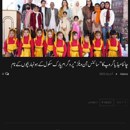
چائنا میڈیا گروپ کا ”سائنس آن ویلز“ پروگرام پارک سکول کے ہونہار بچوں کے نام
Admin
نومبر 14, 2025
0
اسلام آباد (نمائندہ خصوصی) اسلام آباد ماڈل سکول ایف سیون ٹو میں منعقد ہونے والی پروقار تقریب، سائنسی
سرگرمیوں اور
…
1 of 302
NEXT
PREV