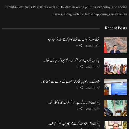
Providing overseas Pakistanis with up-to-date news on politics, economy, and social
issues, along with the latest happenings in Pakistan.
Recent Posts
چینی صدر کی جانب سے چینی عوام کو نئے سال کی مبارکباد
دسمبر 31, 2025
0
چائنا میڈیا گروپ کا ”سائنس آن ویلز“ پروگرام پارک سکول…
نومبر 14, 2025
0
چین کے پندرھویں پانچ سالہ منصوبے کے حوالے سے سیمینار کا…
نومبر 13, 2025
0
پاکستان ہماری ریڈ لائن ہے، اس کی طرف کسی کو میلی آنکھ…
اکتوبر 19, 2025
0
پاکستان عالمی اعتماد بحال کرنے میں کامیاب، آئی ایم ایف…