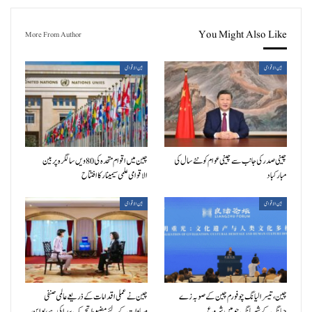
You Might Also Like
More From Author
بین الاقوامی
بین الاقوامی
چینی صدر کی جانب سے چینی عوام کو نئے سال کی
چین میں اقوام متحدہ کی 80ویں سالگرہ پر بین
مبارکباد
الاقوامی علمی سیمینار کا افتتاح
بین الاقوامی
بین الاقوامی
چین، تیسرا لیانگ چو فورم چین کے صوبہ زے
چین نے عملی اقدامات کے ذریعے عالمی صنفی
جیانگ کے شہر ہانگ چو میں شروع
مساوات کے لئے مضبوط تحریک پیدا کی ہے، یو این…