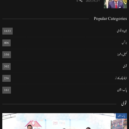
اکتوبر 19, 2025
0
Popular Categories
بین الاقوامی
1633
بزنس
406
کھیل و شوبز
350
قومی
302
ڈپلومیٹک کارنر
236
پاک-چین
161
قومی
پاک-چین