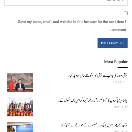
Save my name, email, and website in this browser for the next time I
comment.
Most Popular
چینی صدر کی جانب سے چینی عوام کو نئے سال کی مبارکباد
دسمبر 31, 2025
چائنا میڈیا گروپ کا ”سائنس آن ویلز“ پروگرام پارک سکول کے…
نومبر 14, 2025
چین کے پندرھویں پانچ سالہ منصوبے کے حوالے سے سیمینار کا…
نومبر 13, 2025