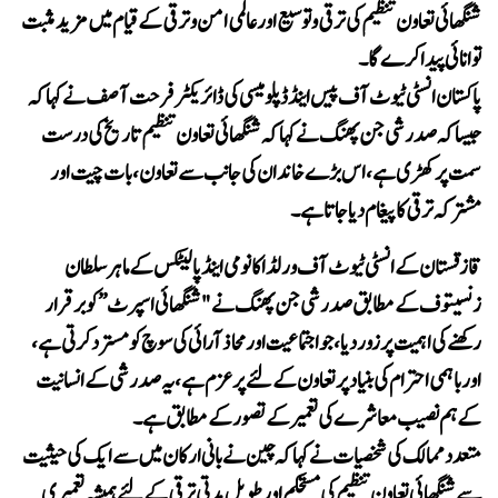
شنگھائی تعاون تنظیم کی ترقی و توسیع اور عالمی امن و ترقی کے قیام میں مزید مثبت
توانائی پیدا کرے گا۔
پاکستان انسٹی ٹیوٹ آف پیس اینڈ ڈپلومیسی کی ڈائریکٹر فرحت آصف نے کہا کہ
جیسا کہ صدر شی جن پھنگ نے کہا کہ شنگھائی تعاون تنظیم تاریخ کی درست
سمت پر کھڑی ہے ،اس بڑے خاندان کی جانب سے تعاون، بات چیت اور
مشترکہ ترقی کا پیغام دیا جاتا ہے۔
قازقستان کے انسٹی ٹیوٹ آف ورلڈ اکانومی اینڈ پالیٹکس کے ماہر سلطان
زنسیتوف کے مطابق صدر شی جن پھنگ نے "شنگھائی اسپرٹ” کو برقرار
رکھنے کی اہمیت پر زور دیا، جو اجتماعیت اور محاذ آرائی کی سوچ کو مسترد کرتی ہے،
اور باہمی احترام کی بنیاد پر تعاون کے لئے پرعزم ہے، یہ صدر شی کے انسانیت
کے ہم نصیب معاشرے کی تعمیر کے تصور کے مطابق ہے۔
متعدد ممالک کی شخصیات نے کہا کہ چین نے بانی ارکان میں سے ایک کی حیثیت
سے شنگھائی تعاون تنظیم کی مستحکم اور طویل مدتی ترقی کے لئے ہمیشہ تعمیری