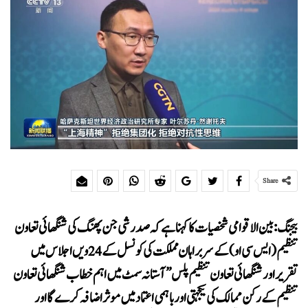
Share
بیجنگ : بین الاقوامی شخصیات کا کہنا ہے کہ صدر شی جن پھنگ کی شنگھائی تعاون
تنظیم (ایس سی او) کے سربراہان مملکت کی کونسل کے 24 ویں اجلاس میں
تقریر اور شنگھائی تعاون تنظیم پلس ” آستانہ سمٹ میں اہم خطاب شنگھائی تعاون
تنظیم کے رکن ممالک کی یکجہتی اور باہمی اعتماد میں موثر اضافہ کرے گا اور