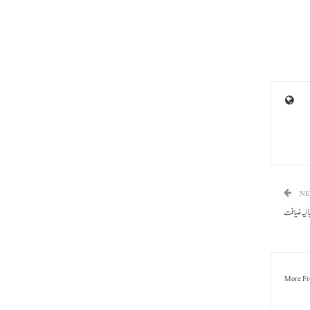
NE
الیہ ضیافت
More Fr