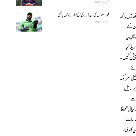
اکتوبر 19, 2025
 میں ہاتھ
محمد رضوان کی ون ڈے کپتانی خطرے میں پڑ گئی
اکتوبر 19, 2025
ین کے
میں یہ
یڈ کیا
ز پیش کیں۔
جائے۔
ینی امریکہ
 برازیل
 سے
یاتی تحفظ
ے. بات
ہ کاری،