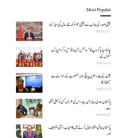
Most Popular
چینی صدر کی جانب سے چینی عوام کو نئے سال کی مبارکباد
دسمبر 31, 2025
چائنا میڈیا گروپ کا ”سائنس آن ویلز“ پروگرام پارک
سکول کے…
نومبر 14, 2025
چین کے پندرھویں پانچ سالہ منصوبے کے حوالے سے
سیمینار کا…
نومبر 13, 2025
پاکستان ہماری ریڈ لائن ہے، اس کی طرف کسی کو میلی آنکھ
سے…
اکتوبر 19, 2025
پاکستان عالمی اعتماد بحال کرنے میں کامیاب، آئی ایم ایف
اور…