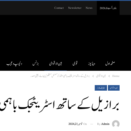
Contact
Newsletter
News
ہفتہ, اگست 8, 2026
صفحہ اول
ویڈیوز
قومی
بین الاقوامی
بزنس
دلچسپ و عجیب
Home
بین الاقوامی
برازیل کے ساتھ اسٹریٹجک باہمی اعتماد کو مسلسل مستحکم کیا جائے، چینی صدر
بین الاقوامی
ڈپلومیٹک کارنر
برازیل کے ساتھ اسٹریٹجک باہمی اع
On
نومبر 21, 2024
By
Admin