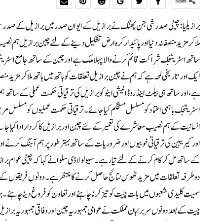
Share
برا زیلیا: چینی صدر شی جن پھنگ نے برازیل کے ایوان صدر میں برازیل کے صدر سیو
ملا کر مزید منصفانہ دنیا اور پائیدار کرہ ارض تشکیل دینے کے لئے چین برازیل 
ساتھ اسٹریٹجک شراکت قائم کرنے والا پہلا ملک ہے اور چین کے ساتھ جامع اسٹریٹجک
ایک اور تاریخی لمحہ ہے کہ ہم نے چین برازیل تعلقات کو ہاتھ میں ہاتھ ملا کر مزید 
ہے، اور ساتھ ہی بیلٹ اینڈ روڈ انیشی ایٹو کو برازیل کی ترقیاتی حکمت عملی کے سا
اسٹریٹجک باہمی اعتماد کو مسلسل مستحکم کیا جائے۔ ترقیاتی حکمت عملیوں کو مسلسل م
انسانیت کےہم نصیب معاشرے کی تعمیر کے لئے چین اور برازیل کا کردار ادا کیا جائے۔ چ
اور کیریبین کی ترقیاتی خوبیوں اور ضروریات کے ساتھ بہتر طور پر ہم آہنگ کرنے
کے ساتھ مل کر کام کرنے کے لئے تیار ہے۔سیو لولا ڈی سلوا نے کہا کہ چینی عو
دوطرفہ تعلقات میں مزید ٹھوس نتائج حاصل کرنے کا منتظر ہے۔ دونوں فریقوں کے ورکنگ
سمیت کلیدی شعبوں میں بات چیت کو تیز کرنا چاہئے اور تعاون کو فروغ دینا چاہئے۔بر
چیت کے بعد دونوں سربراہان مملکت نے عوامی جمہوریہ چین اور وفاقی جمہوریہ براز