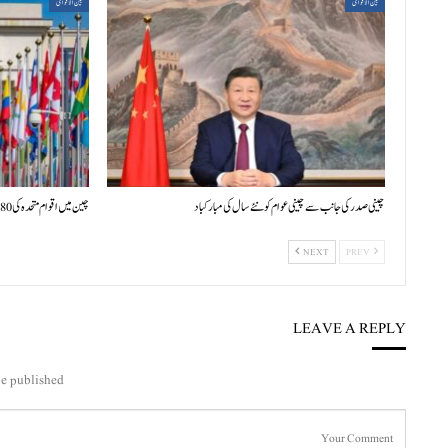
بین الاقوامی
بین الاقوامی
چینی صدر کی جانب سے چینی عوام کو نئے سال کی مبارکباد
چین میں اقوام متحدہ کی 80ویں سالگرہ پر بین الاقوامی علمی سیمینار کا افتتاح
NEXT
PREV
LEAVE A REPLY
e published.