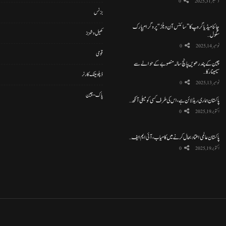
دسمبر 31, 2025
0
بزنس
چائنا میڈیا گروپ کا ”سائنس آن ویلز“ پروگرام پارک
کھیل و شوبز
سکول…
نومبر 14, 2025
0
قومی
چین کے پندرھویں پانچ سالہ منصوبے کے حوالے سے
سیمینار کا…
ڈپلومیٹک کارنر
نومبر 13, 2025
0
پاک-چین
پاکستان ہماری ریڈ لائن ہے، اس کی طرف کسی کو میلی آنکھ…
اکتوبر 19, 2025
0
پاکستان عالمی اعتماد بحال کرنے میں کامیاب، آئی ایم ایف…
اکتوبر 19, 2025
0