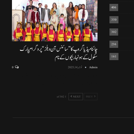
406
350
302
236
چائنا میڈیا گروپ کا ”سائنس آن ویلز“ پروگرام پارک
سکول کے ہونہار بچوں کے نام
161
Admin
نومبر 14, 2025
0
اسلام آباد (نمائندہ خصوصی) اسلام آباد ماڈل سکول ایف سیون ٹو میں منعقد
ہونے والی پروقار تقریب، سائنسی سرگرمیوں اور
…
1 of 302
NEXT
PREV