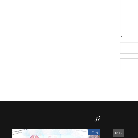
قومی
1633
پاک-چین