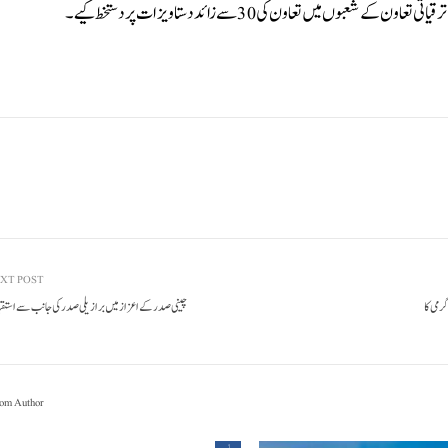
میں تعاون کی 30 سے زائد دستاویزات پر دستخط کیے۔
XT POST
کی سرگرمی کا
چینی صدر کے اعزاز میں برازیلی صدر کی جانب سے استقب
om Author