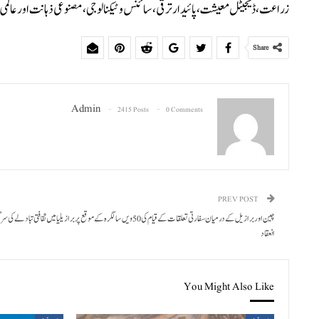
زراعت، ڈیجیٹل معیشت، پائیدار ترقی، سائنس و ٹیکنالوجی، مصنوعی ذہانت اور عالمی ترقیاتی تعاون کے شعبوں 
Share
Admin
2415 Posts
0 Comments
PREV POST
چین اور برازیل کے درمیان سفارتی تعلقات کے قیام کی 50ویں سالگرہ کے موقع پر برازیلیا میں ثقافتی تبادلے 
انعقاد
You Might Also Like