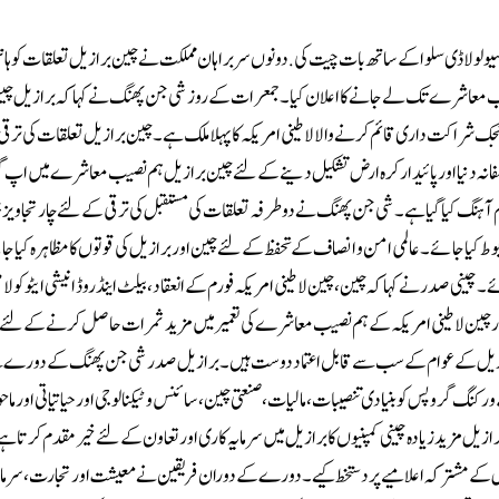
 لولا ڈی سلوا کے ساتھ بات چیت کی. دونوں سربراہان مملکت نے چین برازیل تعلقات کو ہاتھ
ہم نصیب معاشرے تک لے جانے کا اعلان کیا۔جمعرات کے روز شی جن پھنگ نے کہا کہ برازیل چ
 شراکت داری قائم کرنے والا لاطینی امریکہ کا پہلا ملک ہے۔ چین برازیل تعلقات کی ترقی 
منصفانہ دنیا اور پائیدار کرہ ارض تشکیل دینے کے لئے چین برازیل ہم نصیب معاشرے میں اپ گر
تھ ہم آہنگ کیا گیا ہے۔ شی جن پھنگ نے دوطرفہ تعلقات کی مستقبل کی ترقی کے لئے چار تجاوی
ربوط کیا جائے۔ عالمی امن و انصاف کے تحفظ کے لئے چین اور برازیل کی قوتوں کا مظاہرہ کیا 
ینی صدر نے کہا کہ چین، چین لاطینی امریکہ فورم کے انعقاد، بیلٹ اینڈ روڈ انیشی ایٹو کو لاط
 اور چین لاطینی امریکہ کے ہم نصیب معاشرے کی تعمیر میں مزید ثمرات حاصل کرنے کے لئے
ام برازیل کے عوام کے سب سے قابل اعتماد دوست ہیں۔ برازیل صدر شی جن پھنگ کے دورے
 گروپس کو بنیادی تنصیبات، مالیات، صنعتی چین، سائنس و ٹیکنالوجی اور حیاتیاتی اور ماحول
ازیل مزیدزیادہ چینی کمپنیوں کا برازیل میں سرمایہ کاری اور تعاون کے لئے خیرمقدم کرتا ہ
یل کے مشترکہ اعلامیے پر دستخط کیے ۔ دورے کے دوران فریقین نے معیشت اور تجارت، سرمای