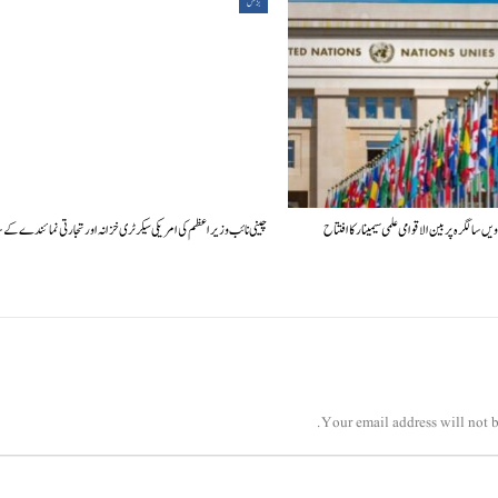
بزنس
چینی نائب وزیراعظم کی امریکی سیکرٹری خزانہ اور تجارتی نمائندے کے س
Your email address will not b