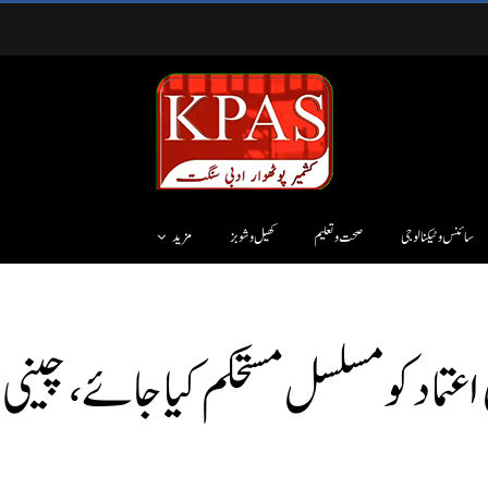
سائنس وٹیکنالوجی
صحت و تعلیم
کھیل و شوبز
مزید
تماد کو مسلسل مستحکم کیا جائے، چینی