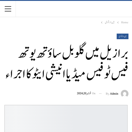
Home
بین الاقوامی
بین الاقوامی
برازیل میں گلوبل ساؤتھ یوتھ
فیس ٹو فیس میڈیا انیشی ایٹو کا اجراء
On
نومبر 20, 2024
By
Admin