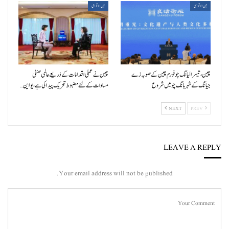
بین الاقوامی
بین الاقوامی
چین، تیسرا لیانگ چو فورم چین کے صوبہ زے
چین نے عملی اقدامات کے ذریعے عالمی صنفی
جیانگ کے شہر ہانگ چو میں شروع
مساوات کے لئے مضبوط تحریک پیدا کی ہے، یو این…
NEXT
PREV
LEAVE A REPLY
Your email address will not be published.