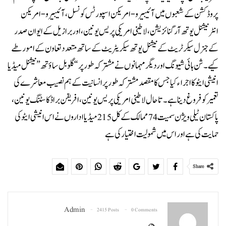
پروڈکشن کے شعبوں میں آئیبیرو -امریکن اسپورٹس کونسل ، آئیبیرو -امریکن
انٹرنیشنل یوتھ آرگنائزیشن ، لاطینی امریکی پریس یونین ، اور برازیل کے ایوان صدر
کے جنرل سیکرٹریٹ کے نیشنل یوتھ سیکریٹریٹ کے ساتھ متعدد تعاون کے امور طے
کیے۔ شن ہائی شیونگ اوردیگر مہمانوں نے مشترکہ طور پر “گلوبل ساؤتھ” نیشنل میڈیا
انیشی ایٹو کا اجراء کیا جس کا مقصد مشترکہ طور پر انسانیت کے ہم نصیب معاشرے کی
تعمیر کو فروغ دینا ہے۔تاحال لاطینی امریکی پریس یونین، افریقن براڈکاسٹنگ یونین،
پاکستان ٹیلی ویژن سمیت 74 ممالک کے کل 215 میڈیا اداروں نے اس انیشی ایٹو کی
حمایت کی ہے اور اس میں شمولیت اختیار کی ہے
Share
Admin
2415 Posts
0 Comments