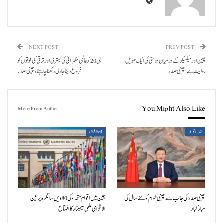
NEXT POST
PREV POST
چین اور میکسیکو کے درمیان دوستی کی ایک طویل
جی 20 کو عالمی حکمرانی کی بہتری اور ترقی کی قوتوں کو
روایت ہے، چینی صدر
فروغ د یناجاری رکھنا چاہئے، چینی صدر
You Might Also Like
More From Author
بین الاقوامی
بین الاقوامی
چینی صدر کی جانب سے چینی عوام کو نئے سال کی
چین میں اقوام متحدہ کی 80ویں سالگرہ پر بین
مبارکباد
الاقوامی علمی سیمینار کا افتتاح