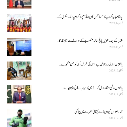
چائنا میڈیا گروپ کا ”سائنس آن ویلز“ پروگرام پارک سکول کے…
نومبر 14, 2025
چین کے پندرھویں پانچ سالہ منصوبے کے حوالے سے سیمینار کا…
نومبر 13, 2025
پاکستان ہماری ریڈ لائن ہے، اس کی طرف کسی کو میلی آنکھ سے…
اکتوبر 19, 2025
پاکستان عالمی اعتماد بحال کرنے میں کامیاب، آئی ایم ایف اور…
اکتوبر 19, 2025
محمد رضوان کی ون ڈے کپتانی خطرے میں پڑ گئی
اکتوبر 19, 2025