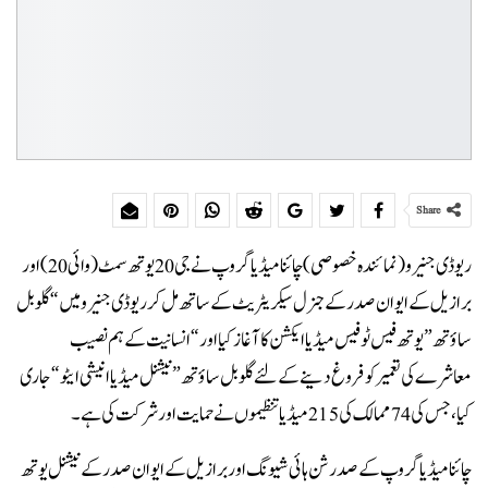
Share
ریو ڈی جنیرو (نمائندہ خصوصی) چائنا میڈیا گروپ نے جی 20 یوتھ سمٹ (وائی 20) اور
برازیل کے ایوان صدر کے جنرل سیکریٹریٹ کے ساتھ مل کر ریو ڈی جنیرو میں “گلوبل
ساؤتھ” یوتھ فیس ٹو فیس میڈیا ایکشن کا آغاز کیا اور “انسانیت کے ہم نصیب
معاشرے کی تعمیر کو فروغ دینے کے لئے گلوبل ساؤتھ” نیشنل میڈیا انیشی ایٹو “جاری
کیا ، جس کی 74 ممالک کی 215 میڈیا تنظیموں نے حمایت اور شرکت کی ہے۔
چائنا میڈیا گروپ کے صدر شن ہائی شیونگ اور برازیل کے ایوان صدر کے نیشنل یوتھ