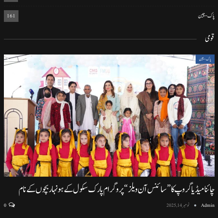
پاک-چین
161
قومی
پاک-چین
چائنا میڈیا گروپ کا ”سائنس آن ویلز“ پروگرام پارک سکول کے ہونہار بچوں کے نام
Admin
نومبر 14, 2025
0