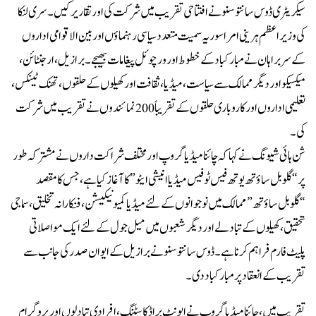
سیکریٹری ڈوس سانتوسنو نے افتتاحی تقریب میں شرکت کی اور تقاریر کیں۔ سری لنکا
کی وزیر اعظم ہرینی امراسوریہ سمیت متعدد سیاسی رہنماؤں اور بین الاقوامی اداروں
کے سربراہان نے مبارکباد کے خطوط اور ورچوئل پیغامات بھیجے ۔ برازیل، ارجنٹائن،
میکسیکو اور دیگر ممالک سے سیاست، میڈیا، ثقافت اور کھیلوں کے حلقوں، تھنک ٹینکس،
تعلیمی اداروں اور کاروباری حلقوں کےتقریباً 200 نمائندوں نے تقریب میں شرکت
کی۔
شن ہائی شیونگ نے کہا کہ چائنا میڈیا گروپ اور مختلف شراکت داروں نے مشترکہ طور
پر “گلوبل ساؤتھ یوتھ فیس ٹو فیس میڈیا انیشی ایٹو ” کا آغاز کیا ہے، جس کا مقصد
“گلوبل ساؤتھ” ممالک میں نوجوانوں کے لئے میڈیا کمیونیکیشن، فنکارانہ تخلیق، سماجی
تحقیق، کھیلوں کے تبادلے اور دیگر شعبوں میں میل جول کے لئے ایک مواصلاتی
پلیٹ فارم فراہم کرنا ہے۔ ڈوس سانتوسنو نے برازیل کے ایوان صدر کی جانب سے
تقریب کے انعقاد پر مبارکباد دی۔
تقریب میں ، چائنا میڈیا گروپ نے ایونٹ براڈکاسٹنگ ، افرادی تبادلوں اور پروگرام