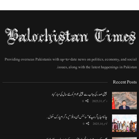
Providing overseas Pakistanis with up-to-date news on politics, economy, and social
issues, along with the latest happenings in Pakistan.
Recent Posts
چینی صدر کی جانب سے چینی عوام کو نئے سال کی مبارکباد
دسمبر 31, 2025
0
چائنا میڈیا گروپ کا ”سائنس آن ویلز“ پروگرام پارک سکول…
نومبر 14, 2025
0