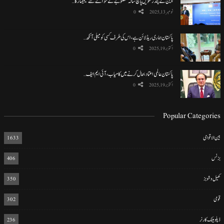
چین کے پندرھویں پانچ سالہ منصوبے کے حوالے سے سیمینار کا…
نومبر 13, 2025
0
پاکستان ہماری ریڈ لائن ہے، اس کی طرف کسی کو میلی آنکھ…
اکتوبر 19, 2025
0
پاکستان عالمی اعتماد بحال کرنے میں کامیاب، آئی ایم ایف…
اکتوبر 19, 2025
0
Popular Categories
بین الاقوامی
1633
بزنس
406
کھیل و شوبز
350
قومی
302
ڈپلومیٹک کارنر
236