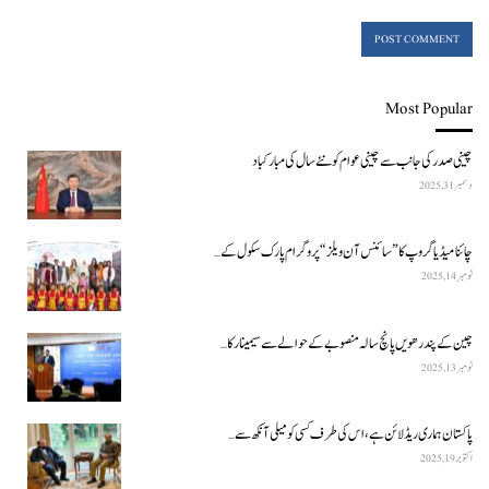
Most Popular
چینی صدر کی جانب سے چینی عوام کو نئے سال کی مبارکباد
دسمبر 31, 2025
چائنا میڈیا گروپ کا ”سائنس آن ویلز“ پروگرام پارک سکول کے…
نومبر 14, 2025
چین کے پندرھویں پانچ سالہ منصوبے کے حوالے سے سیمینار کا…
نومبر 13, 2025
پاکستان ہماری ریڈ لائن ہے، اس کی طرف کسی کو میلی آنکھ سے…
اکتوبر 19, 2025