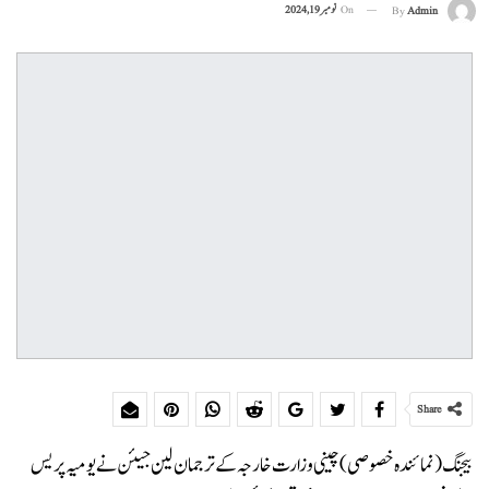
On
نومبر 19, 2024
By
Admin
Share
بیجنگ (نمائندہ خصوصی) چینی وزارت خارجہ کے ترجمان لین جیئن نے یومیہ پریس