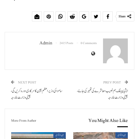
Share
Admin
2415 Posts
0 Comments
NEXT POST
PREV POST
ایشیا پیسفک ہم نصیب معاشرے کی تعمیرکی جائے،
ساموا کی وزیر اعظم چین کا سرکاری دورہ کریں گی،
چینی وزارت خارجہ
چینی وزارت خا رجہ
You Might Also Like
More From Author
بین الاقوامی
بین الاقوامی