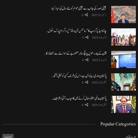
چینی صدر کی جانب سے چینی عوام کو نئے سال کی مبارکباد
دسمبر 31, 2025
0
چائنا میڈیا گروپ کا ”سائنس آن ویلز“ پروگرام پارک سکول…
نومبر 14, 2025
0
چین کے پندرھویں پانچ سالہ منصوبے کے حوالے سے سیمینار کا…
نومبر 13, 2025
0
پاکستان ہماری ریڈ لائن ہے، اس کی طرف کسی کو میلی آنکھ…
اکتوبر 19, 2025
0
پاکستان عالمی اعتماد بحال کرنے میں کامیاب، آئی ایم ایف…
اکتوبر 19, 2025
0
Popular Categories
بین الاقوامی
1633