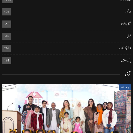
بزنس
406
کھیل و شوبز
350
قومی
302
ڈپلومیٹک کارنر
236
پاک-چین
161
قومی
پاک-چین