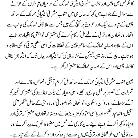
کانفرنس میں چین اور جنوب مشرقی ایشیائی ممالک کے درمیان تبادلوں کے حوالے
سے سوال کے جواب میں کہا کہ حال ہی میں جنوب مشرقی ایشیائی ممالک کے ساتھ
چین کے تبادلے ایک اور عروج پر پہنچ گئے ہیں جس سے علاقائی ممالک کی جانب سے
اتحاد اور تعاون اور ترقی کے لیے مل کر کام کرنے کی مشترکہ خواہش کا اظہار ہوتا ہے،
اس کے علاوہ ہمسایہ ممالک کے ساتھ چین کے تعلقات کی اعلیٰ سطحی ترقی کا بھی مظاہرہ
ہوتا ہے۔پیر کے روز لین جیئن نے نشاندہی کی کہ ایشیا اور یہاں تک کہ ایشیا بحرالکاہل
کا خطہ چین اور اس کے ہمسایہ ممالک کا مشترکہ گھر ہے۔
چین جنوب مشرقی ایشیائی ممالک کے ساتھ مل کر ہم آہنگی، خلوص، فائدے اور
شمولیت کے تصور پر عمل جاری رکھنے، اعلیٰ معیار کے بیلٹ اینڈ روڈ کی مشترکہ تعمیر کو
آگے بڑھانے ، اور امن، سکون، خوشحالی، خوبصورتی اور دوستی کے حامل ” گھر ” کی
تکمیل ، افہام و تفہیم اور باہمی اعتماد کو مزید بڑھانے، دوستانہ تعاون، مشترکہ ترقی اور
احیاء کو گہرا کرنے، اپنے اپنے جدیدکاری کے عمل میں مضبوط تحریک پیدا کرنے اور
علاقائی امن، خوشحالی اور ترقی میں زیادہ سے زیادہ کردار ادا کرنے کے لئے تیار ہے۔