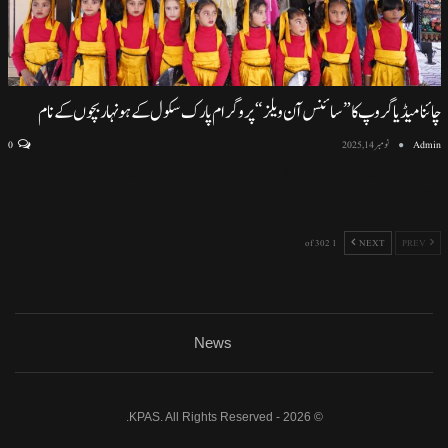
چائنا میڈیا گروپ کا ”سائنس آن ویلز“ پروگرام پارک سکول کے ہونہار بچوں کے نام
Admin
نومبر 14, 2025
0
اسلام آباد (نمائندہ خصوصی) اسلام آباد ماڈل سکول ایف سیون ٹو میں منعقد ہونے والی پروقار تقریب، سائنسی
سرگرمیوں اور
…
1 of 302
NEXT
PREV
News
© 2026 - KPAS. All Rights Reserved.