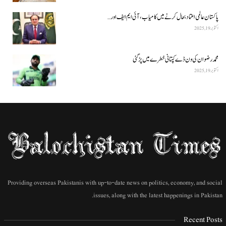
پاکستان عالمی اعتماد بحال کرنے میں کامیاب، آئی ایم ایف اور…
اکتوبر 19, 2025
محمد رضوان کی ون ڈے کپتانی خطرے میں پڑ گئی
اکتوبر 19, 2025
Providing overseas Pakistanis with up-to-date news on politics, economy, and social
issues, along with the latest happenings in Pakistan.
Recent Posts