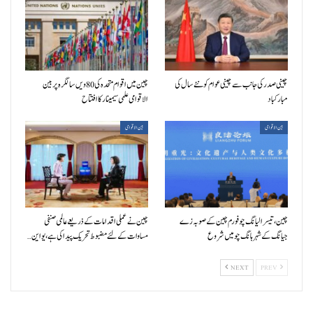
چینی صدر کی جانب سے چینی عوام کو نئے سال کی
چین میں اقوام متحدہ کی 80ویں سالگرہ پر بین
مبارکباد
الاقوامی علمی سیمینار کا افتتاح
بین الاقوامی
بین الاقوامی
چین، تیسرا لیانگ چو فورم چین کے صوبہ زے
چین نے عملی اقدامات کے ذریعے عالمی صنفی
جیانگ کے شہر ہانگ چو میں شروع
مساوات کے لئے مضبوط تحریک پیدا کی ہے، یو این…
NEXT
PREV