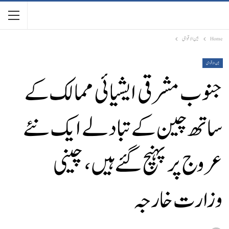
Home
بین الاقوامی
بین الاقوامی
جنوب مشرقی ایشیائی ممالک کے
ساتھ چین کے تبادلے ایک نئے
عروج پر پہنچ گئے ہیں ، چینی
وزارت خارجہ