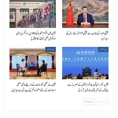
چینی صدر کی جانب سے چینی عوام کو نئے سال کی
چین میں اقوام متحدہ کی 80ویں سالگرہ پر بین
مبارکباد
الاقوامی علمی سیمینار کا افتتاح
بین الاقوامی
بین الاقوامی
چین، تیسرا لیانگ چو فورم چین کے صوبہ زے
چین نے عملی اقدامات کے ذریعے عالمی صنفی
جیانگ کے شہر ہانگ چو میں شروع
مساوات کے لئے مضبوط تحریک پیدا کی ہے، یو این…
NEXT
PREV