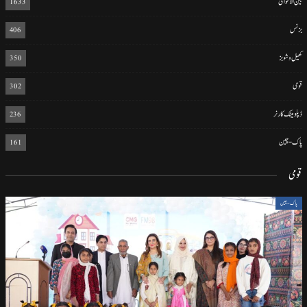
بین الاقوامی
1633
بزنس
406
کھیل و شوبز
350
قومی
302
ڈپلومیٹک کارنر
236
پاک-چین
161
قومی
پاک-چین