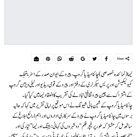
Share
لیما (نمائندہ خصوصی) چائنا میڈیا گروپ ، پیرو کے ایوان صدر کے اسٹریٹجک
کمیونیکیشن اور پریس سیکرٹری کے دفتر اور پیرو کے قومی ریڈیو اور ٹیلی ویژن گروپ
کے اشتراک سے چین پیرو ثقافتی تبادلے کی تقریب کا انعقاد لیما میں کیا گیا۔
چائنا میڈیا گروپ کے شین ہائی شیونگ نے اس موقع پر اپنی تقریر میں کہا کہ حالیہ
برسوں میں چائنا میڈیا گروپ نے پیرو کے سرکاری اداروں اور اہم ذرائع ابلاغ کے
ساتھ مل کر مشترکہ طور پر فیچر فلم “دو شہروں کی کہانی: بیجنگ اور لیما” تیار کی اور
“خوبصورتی اور اشتراک پر تہذیبی مکالموں کی سی جی ٹی این سیریز” جاری کی۔ “چین