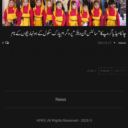
چائنا میڈیا گروپ کا ”سائنس آن ویلز“ پروگرام پارک سکول کے ہونہار بچوں کے نام
Admin
نومبر 14, 2025
0
اسلام آباد (نمائندہ خصوصی) اسلام آباد ماڈل سکول ایف سیون ٹو میں منعقد ہونے والی پروقار تقریب، سائنسی
سرگرمیوں اور
…
1 of 302
NEXT
PREV
News
© 2026 - KPAS. All Rights Reserved.