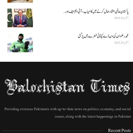
پاکستان عالمی اعتماد بحال کرنے میں کامیاب، آئی ایم ایف اور…
اکتوبر 19, 2025
محمد رضوان کی ون ڈے کپتانی خطرے میں پڑ گئی
اکتوبر 19, 2025
Providing overseas Pakistanis with up-to-date news on politics, economy, and social
issues, along with the latest happenings in Pakistan.
Recent Posts