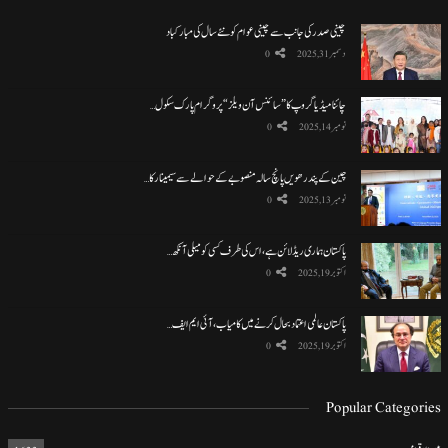
چینی صدر کی جانب سے چینی عوام کو نئے سال کی مبارکباد
دسمبر 31, 2025
0
چائنا میڈیا گروپ کا ”سائنس آن ویلز“ پروگرام پارک سکول…
نومبر 14, 2025
0
چین کے پندرھویں پانچ سالہ منصوبے کے حوالے سے سیمینار کا…
نومبر 13, 2025
0
پاکستان ہماری ریڈ لائن ہے، اس کی طرف کسی کو میلی آنکھ…
اکتوبر 19, 2025
0
پاکستان عالمی اعتماد بحال کرنے میں کامیاب، آئی ایم ایف…
اکتوبر 19, 2025
0
Popular Categories