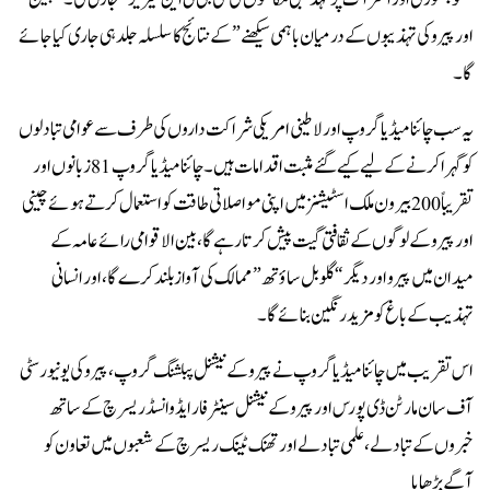
اور پیرو کی تہذیبوں کے درمیان باہمی سیکھنے” کے نتائج کا سلسلہ جلد ہی جاری کیا جائے
گا۔
یہ سب چائنا میڈیا گروپ اور لاطینی امریکی شراکت داروں کی طرف سے عوامی تبادلوں
کو گہرا کرنے کے لیے کیے گئے مثبت اقدامات ہیں۔ چائنا میڈیا گروپ 81 زبانوں اور
تقریباً 200 بیرون ملک اسٹیشنز میں اپنی مواصلاتی طاقت کو استعمال کرتے ہوئے چینی
اور پیرو کے لوگوں کے ثقافتی گیت پیش کرتا رہے گا، بین الاقوامی رائے عامہ کے
میدان میں پیرو اور دیگر “گلوبل ساؤتھ” ممالک کی آواز بلند کرے گا، اور انسانی
تہذیب کے باغ کو مزید رنگین بنائے گا۔
اس تقریب میں چائنا میڈیا گروپ نے پیرو کے نیشنل پبلشنگ گروپ، پیرو کی یونیورسٹی
آف سان مارٹن ڈی پورس اور پیرو کے نیشنل سینٹر فار ایڈوانسڈ ریسرچ کے ساتھ
خبروں کے تبادلے، علمی تبادلے اور تھنک ٹینک ریسرچ کے شعبوں میں تعاون کو
آگے بڑھایا