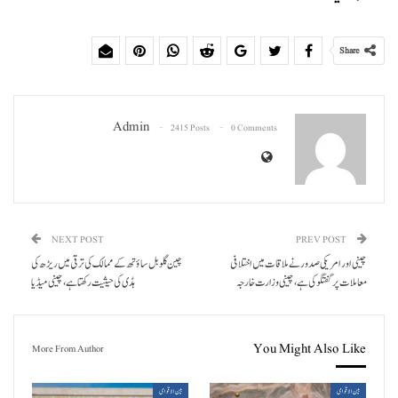
Share
Admin
2415 Posts
0 Comments
NEXT POST
PREV POST
چینی اور امریکی صدور نے ملاقات میں اختلافی
چین گلوبل ساؤتھ کے ممالک کی ترقی میں ریڑھ کی
معاملات پر گفتگو کی ہے، چینی وزارت خارجہ
ہڈی کی حیثیت رکھتا ہے، چینی میڈیا
You Might Also Like
More From Author
بین الاقوامی
بین الاقوامی