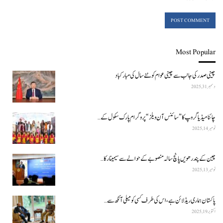
Most Popular
چینی صدر کی جانب سے چینی عوام کو نئے سال کی مبارکباد
دسمبر 31, 2025
چائنا میڈیا گروپ کا ”سائنس آن ویلز“ پروگرام پارک سکول کے…
نومبر 14, 2025
چین کے پندرھویں پانچ سالہ منصوبے کے حوالے سے سیمینار کا…
نومبر 13, 2025
پاکستان ہماری ریڈ لائن ہے، اس کی طرف کسی کو میلی آنکھ سے…
اکتوبر 19, 2025