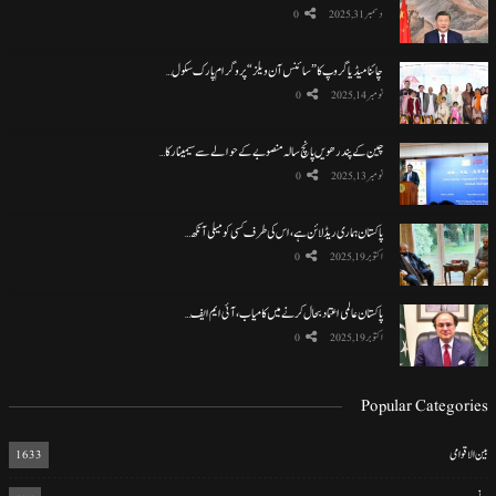
دسمبر 31, 2025
0
چائنا میڈیا گروپ کا ”سائنس آن ویلز“ پروگرام پارک سکول…
نومبر 14, 2025
0
چین کے پندرھویں پانچ سالہ منصوبے کے حوالے سے سیمینار کا…
نومبر 13, 2025
0
پاکستان ہماری ریڈ لائن ہے، اس کی طرف کسی کو میلی آنکھ…
اکتوبر 19, 2025
0
پاکستان عالمی اعتماد بحال کرنے میں کامیاب، آئی ایم ایف…
اکتوبر 19, 2025
0
Popular Categories
بین الاقوامی
1633