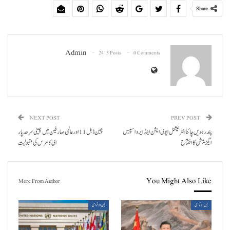
Share
Admin
2415 Posts
0 Comments
NEXT POST
PREV POST
پندرہویں چائنا انٹرنیشنل ایوی ایشن اینڈ ایرو اسپیس
چین ڈبل11 اورعالمی صارفین میں چینی سرحد پار
ایگزیبشن کا افتتاح
ای کامرس کی مقبولیت
You Might Also Like
More From Author
بین الاقوامی
بین الاقوامی