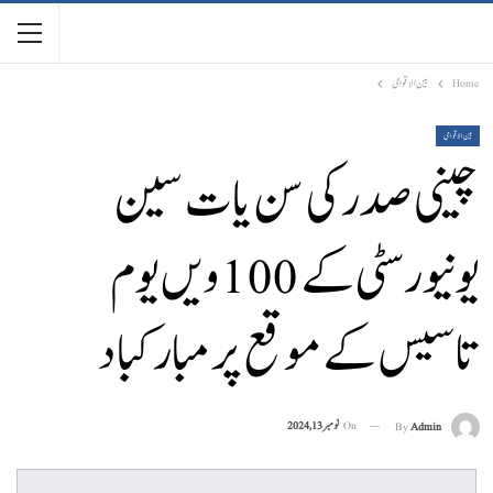
Home
بین الاقوامی
بین الاقوامی
چینی صدر کی سن یات سین
یونیورسٹی کے 100 ویں یوم
تاسیس کے موقع پر مبارکباد
On
نومبر 13, 2024
By
Admin