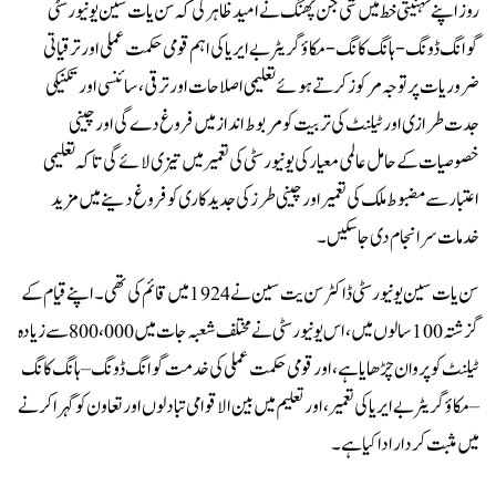
روز اپنے تہنیتی خط میں شی جن پھنگ نے امید ظاہر کی کہ سن یات سین یونیورسٹی
گوانگ ڈونگ-ہانگ کانگ-مکاؤ گریٹر بے ایریا کی اہم قومی حکمت عملی اور ترقیاتی
ضروریات پر توجہ مرکوز کرتے ہوئے تعلیمی اصلاحات اور ترقی، سائنسی اور تکنیکی
جدت طرازی اور ٹیلنٹ کی تربیت کو مربوط انداز میں فروغ دے گی اور چینی
خصوصیات کے حامل عالمی معیار کی یونیورسٹی کی تعمیر میں تیزی لائے گی تاکہ تعلیمی
اعتبار سے مضبوط ملک کی تعمیر اور چینی طرز کی جدیدکاری کو فروغ دینے میں مزید
خدمات سرانجام دی جا سکیں۔
سن یات سین یونیورسٹی ڈاکٹر سن یت سین نے 1924 میں قائم کی تھی۔ اپنے قیام کے
گزشتہ 100 سالوں میں ، اس یونیورسٹی نے مختلف شعبہ جات میں 800،000 سے زیادہ
ٹیلنٹ کو پروان چڑھایا ہے، اور قومی حکمت عملی کی خدمت گوانگ ڈونگ – ہانگ کانگ
– مکاؤ گریٹر بے ایریا کی تعمیر ، اور تعلیم میں بین الاقوامی تبادلوں اور تعاون کو گہرا کرنے
میں مثبت کردار ادا کیا ہے۔