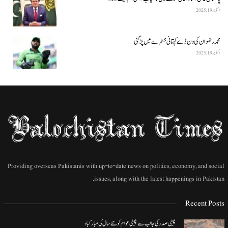
اکتوبر 19, 2025
محمد رضوان کی ون ڈے کپتانی خطرے میں پڑ گئی
اکتوبر 19, 2025
Providing overseas Pakistanis with up-to-date news on politics, economy, and social
issues, along with the latest happenings in Pakistan.
Recent Posts
چینی صدر کی جانب سے چینی عوام کو نئے سال کی مبارکباد