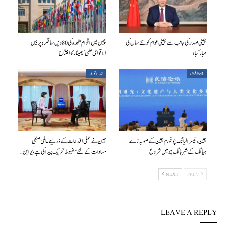
چینی صدر کی جانب سے چینی عوام کو نئے سال کی
چین میں اقوام متحدہ کی 80ویں سالگرہ پر بین
مبارکباد
الاقوامی علمی سیمینار کا افتتاح
بین الاقوامی
بین الاقوامی
چین، تیسرا لیانگ چو فورم چین کے صوبہ زے
چین نے عملی اقدامات کے ذریعے عالمی صنفی
جیانگ کے شہر ہانگ چو میں شروع
مساوات کے لئے مضبوط تحریک پیدا کی ہے، یو این…
NEXT
PREV
LEAVE A REPLY