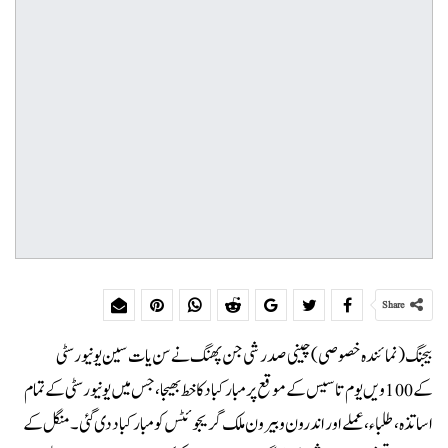
Share
بیجنگ (نمائندہ خصوصی) چینی صدر شی جن پھنگ نے سن یات سین یونیورسٹی
کے 100ویں یوم تاسیس کے موقع پر مبارکباد کا خط بھیجا، جس میں یونیورسٹی کے تمام
اساتذہ، طلباء، عملے اور اندرون و بیرون ملک گریجوئٹس کو مبارکباد دی گئی۔ منگل کے