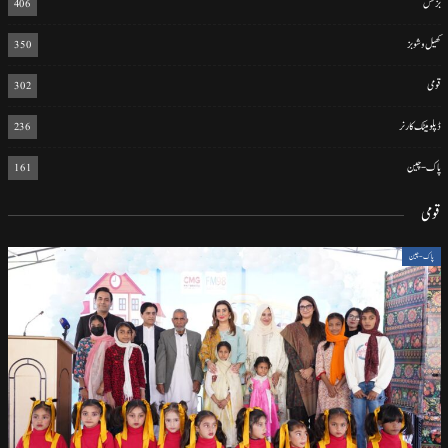
بزنس
406
کھیل و شوبز
350
قومی
302
ڈپلومیٹک کارنر
236
پاک-چین
161
قومی
پاک-چین