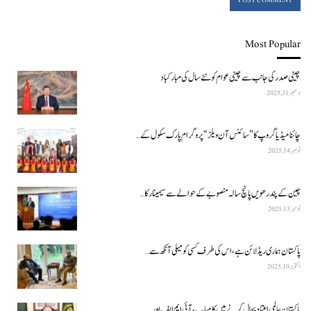
Most Popular
چینی صدر کی جانب سے چینی عوام کو نئے سال کی مبارکباد
دسمبر 31, 2025
چائنا میڈیا گروپ کا ”سائنس آن ویلز“ پروگرام پارک سکول کے…
نومبر 14, 2025
چین کے پندرھویں پانچ سالہ منصوبے کے حوالے سے سیمینار کا…
نومبر 13, 2025
پاکستان ہماری ریڈ لائن ہے، اس کی طرف کسی کو میلی آنکھ سے…
اکتوبر 19, 2025
پاکستان عالمی اعتماد بحال کرنے میں کامیاب، آئی ایم ایف اور…