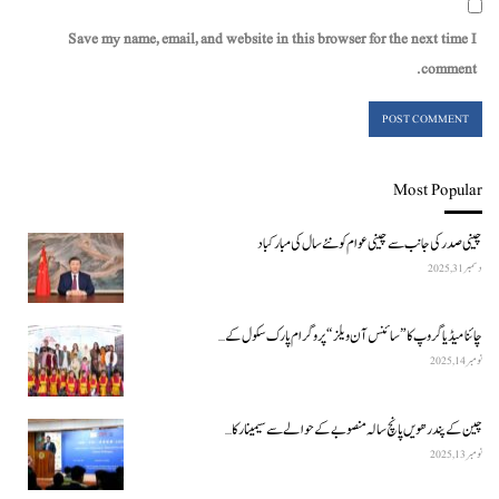
Save my name, email, and website in this browser for the next time I
comment.
Most Popular
چینی صدر کی جانب سے چینی عوام کو نئے سال کی مبارکباد
دسمبر 31, 2025
چائنا میڈیا گروپ کا ”سائنس آن ویلز“ پروگرام پارک سکول کے…
نومبر 14, 2025
چین کے پندرھویں پانچ سالہ منصوبے کے حوالے سے سیمینار کا…
نومبر 13, 2025