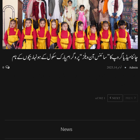
چائنا میڈیا گروپ کا ”سائنس آن ویلز“ پروگرام پارک سکول کے ہونہار بچوں کے نام
Admin
نومبر 14, 2025
0
اسلام آباد (نمائندہ خصوصی) اسلام آباد ماڈل سکول ایف سیون ٹو میں منعقد ہونے والی پروقار تقریب، سائنسی
سرگرمیوں اور
…
1 of 302
NEXT
PREV
News