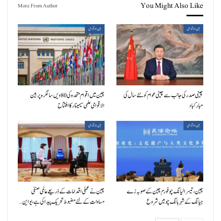
You Might Also Like
More From Author
بین الاقوامی
بین الاقوامی
چینی صدر کی جانب سے چینی عوام کو نئے سال کی
چین میں اقوام متحدہ کی 80ویں سالگرہ پر بین
مبارکباد
الاقوامی علمی سیمینار کا افتتاح
بین الاقوامی
بین الاقوامی
چین، تیسرا لیانگ چو فورم چین کے صوبہ زے
چین نے عملی اقدامات کے ذریعے عالمی صنفی
جیانگ کے شہر ہانگ چو میں شروع
مساوات کے لئے مضبوط تحریک پیدا کی ہے، یو این…