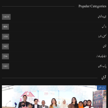
Popular Categories
بین الاقوامی
1633
بزنس
406
کھیل و شوبز
350
قومی
302
ڈپلومیٹک کارنر
236
پاک-چین
161
قومی
پاک-چین