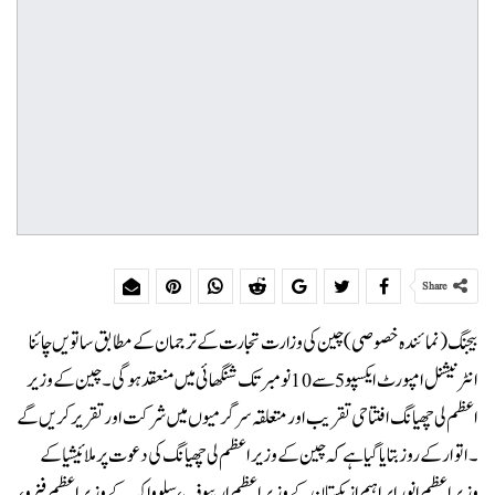
Share
بیجنگ (نمائندہ خصوصی)چین کی وزارت تجارت کے ترجمان کے مطابق ساتویں چائنا
انٹرنیشنل امپورٹ ایکسپو 5 سے 10 نومبر تک شنگھائی میں منعقد ہوگی۔ چین کے وزیر
اعظم لی چھیانگ افتتاحی تقریب اور متعلقہ سرگرمیوں میں شرکت اور تقریر کریں گے
۔اتوار کے روز بتا یا گیا ہے کہ چین کے وزیر اعظم لی چھیانگ کی دعوت پر ملائیشیا کے
وزیر اعظم انور ابراہیم ازبکستان کے وزیر اعظم اریپوف، سلوواکیہ کے وزیر اعظم فیزو،