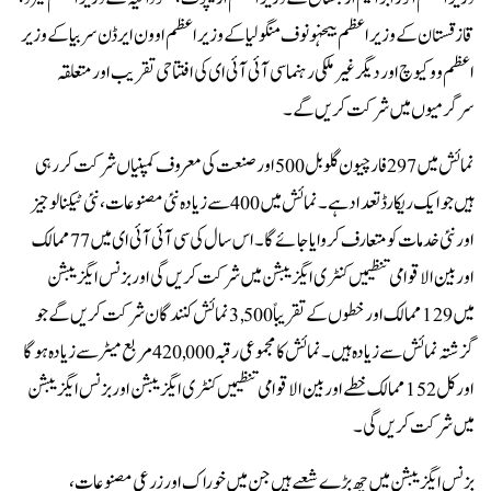
قازقستان کے وزیر اعظم بیخہونوف منگولیا کے وزیر اعظم اوون ایرڈن سربیا کے وزیر
اعظم ووکیوچ اور دیگر غیر ملکی رہنما سی آئی آئی ای کی افتتاحی تقریب اور متعلقہ
سرگرمیوں میں شرکت کریں گے۔
نمائش میں 297 فارچیون گلوبل 500 اور صنعت کی معروف کمپنیاں شرکت کر رہی
ہیں جو ایک ریکارڈ تعداد ہے ۔ نمائش میں 400 سے زیادہ نئی مصنوعات، نئی ٹیکنالوجیز
اور نئی خدمات کو متعارف کر وایا جائے گا ۔ اس سال کی سی آئی آئی ای میں 77 ممالک
اور بین الاقوامی تنظیمیں کنٹری ایگزیبشن میں شرکت کریں گی اور بزنس ایگزیبشن
میں 129 ممالک اور خطوں کے تقریباً 3,500 نمائش کنندگان شرکت کریں گے جو
گزشتہ نمائش سے زیادہ ہیں ۔ نمائش کا مجموعی رقبہ 420,000 مربع میٹر سے زیادہ ہو گا
اور کل 152 ممالک خطے اور بین الاقوامی تنظیمیں کنٹری ایگزیبشن اور بزنس ایگزیبشن
میں شرکت کریں گی۔
بزنس ایگزیبشن میں چھ بڑے شعبے ہیں جن میں خوراک اور زرعی مصنوعات،