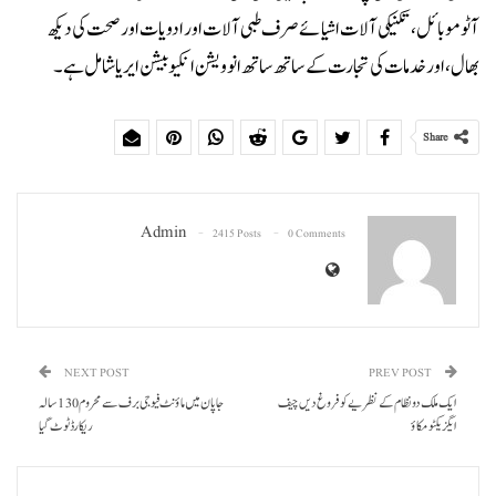
آٹوموبائل، تکنیکی آلات اشیائے صرف طبی آلات اور ادویات اور صحت کی دیکھ
بھال، اور خدمات کی تجارت کے ساتھ ساتھ انوویشن انکیوبیشن ایریا شامل ہے ۔
Share
Admin
2415 Posts
0 Comments
NEXT POST
PREV POST
ایک ملک دو نظام کے نظریے کو فروغ دیں چیف
جاپان میں ماؤنٹ فیوجی برف سے محروم 130 سالہ
ایگز یکٹو مکاؤ
ریکارڈ ٹوٹ گیا