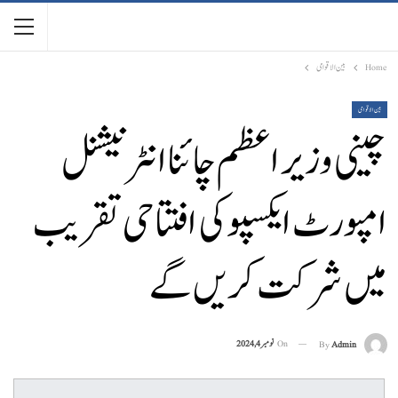
Home
بین الاقوامی
بین الاقوامی
چینی وزیر اعظم چائنا انٹرنیشنل
امپورٹ ایکسپو کی افتتاحی تقریب
میں شرکت کریں گے
On
نومبر 4, 2024
By
Admin