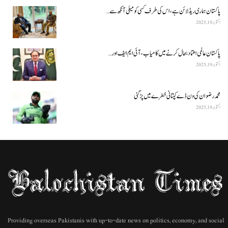
پاکستان ہماری ریڈ لائن ہے، اس کی طرف کسی کو میلی آنکھ سے…
اکتوبر 19, 2025
پاکستان عالمی اعتماد بحال کرنے میں کامیاب، آئی ایم ایف اور…
اکتوبر 19, 2025
محمد رضوان کی ون ڈے کپتانی خطرے میں پڑ گئی
اکتوبر 19, 2025
Providing overseas Pakistanis with up-to-date news on politics, economy, and social