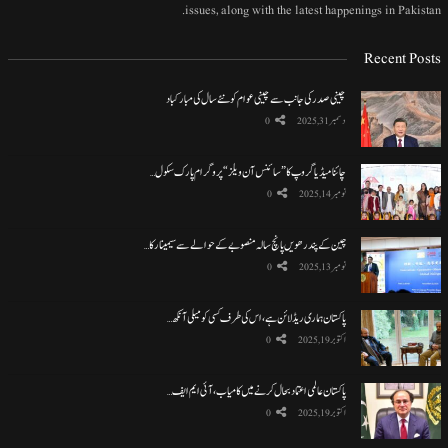
issues, along with the latest happenings in Pakistan.
Recent Posts
چینی صدر کی جانب سے چینی عوام کو نئے سال کی مبارکباد
دسمبر 31, 2025
0
چائنا میڈیا گروپ کا ”سائنس آن ویلز“ پروگرام پارک سکول…
نومبر 14, 2025
0
چین کے پندرھویں پانچ سالہ منصوبے کے حوالے سے سیمینار کا…
نومبر 13, 2025
0
پاکستان ہماری ریڈ لائن ہے، اس کی طرف کسی کو میلی آنکھ…
اکتوبر 19, 2025
0
پاکستان عالمی اعتماد بحال کرنے میں کامیاب، آئی ایم ایف…
اکتوبر 19, 2025
0