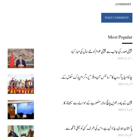
comment.
Most Popular
چینی صدر کی جانب سے چینی عوام کو نئے سال کی مبارکباد
دسمبر 31, 2025
چائنا میڈیا گروپ کا ”سائنس آن ویلز“ پروگرام پارک سکول کے…
نومبر 14, 2025
چین کے پندرھویں پانچ سالہ منصوبے کے حوالے سے سیمینار کا…
نومبر 13, 2025
پاکستان ہماری ریڈ لائن ہے، اس کی طرف کسی کو میلی آنکھ سے…
اکتوبر 19, 2025