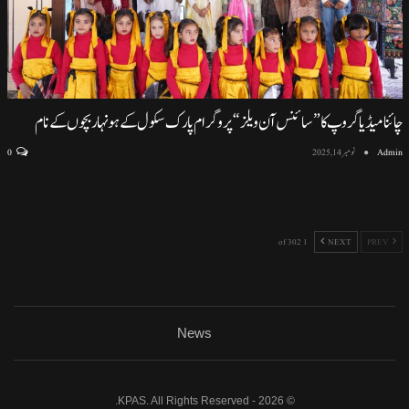
چائنا میڈیا گروپ کا ”سائنس آن ویلز“ پروگرام پارک سکول کے ہونہار بچوں کے نام
Admin
نومبر 14, 2025
0
اسلام آباد (نمائندہ خصوصی) اسلام آباد ماڈل سکول ایف سیون ٹو میں منعقد ہونے والی پروقار تقریب، سائنسی
سرگرمیوں اور
…
1 of 302
NEXT
PREV
News
© 2026 - KPAS. All Rights Reserved.