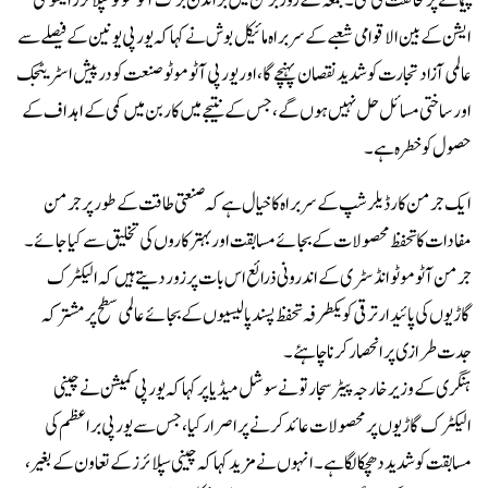
پیمانے پر مخالفت کی گئی۔جمعہ کے روز برلن میں برانڈن برگ آٹوموٹو سپلائرز ایسوسی
ایشن کے بین الاقوامی شعبے کے سربراہ مائیکل بوش نے کہا کہ یورپی یونین کے فیصلے سے
عالمی آزاد تجارت کو شدید نقصان پہنچے گا ، اور یورپی آٹوموٹو صنعت کو درپیش اسٹریٹجک
اور ساختی مسائل حل نہیں ہوں گے ، جس کے نتیجے میں کاربن میں کمی کے اہداف کے
حصول کو خطرہ ہے۔
ایک جرمن کار ڈیلر شپ کے سربراہ کا خیال ہے کہ صنعتی طاقت کے طور پر جرمن
مفادات کا تحفظ محصولات کے بجائے مسابقت اور بہتر کاروں کی تخلیق سے کیا جائے ۔
جرمن آٹوموٹو انڈسٹری کے اندرونی ذرائع اس بات پر زور دیتے ہیں کہ الیکٹرک
گاڑیوں کی پائیدار ترقی کو یکطرفہ تحفظ پسند پالیسیوں کے بجائے عالمی سطح پر مشترکہ
جدت طرازی پر انحصار کرنا چاہئے۔
ہنگری کے وزیر خارجہ پیٹر سجارتو نے سوشل میڈیا پر کہا کہ یورپی کمیشن نے چینی
الیکٹرک گاڑیوں پر محصولات عائد کرنے پر اصرار کیا ، جس سے یورپی براعظم کی
مسابقت کو شدید دھچکا لگا ہے۔ انہوں نے مزید کہا کہ چینی سپلائرز کے تعاون کے بغیر،