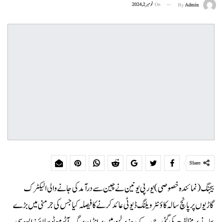
On
نومبر 2, 2024
By
Admin
Share
بیجنگ (نمائندہ خصوصی) یورپی یونین نے چین سے درآمد کی جانے والی الیکٹرک
گاڑیوں پر پانچ سالہ کاؤنٹر ویلنگ ڈیوٹی عائد کرنے کا فیصلہ کیا جس کی جرمنی میں بڑے