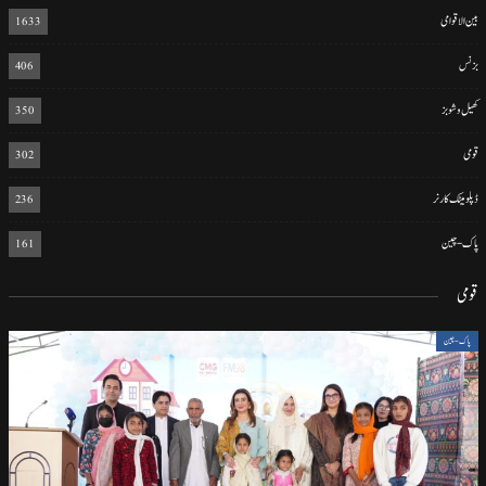
بین الاقوامی
1633
بزنس
406
کھیل و شوبز
350
قومی
302
ڈپلومیٹک کارنر
236
پاک-چین
161
قومی
پاک-چین