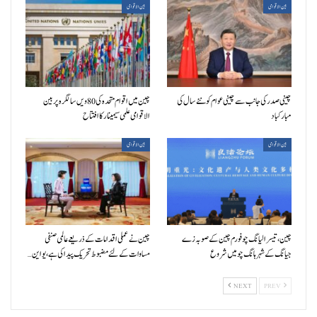
بین الاقوامی
بین الاقوامی
چینی صدر کی جانب سے چینی عوام کو نئے سال کی
چین میں اقوام متحدہ کی 80ویں سالگرہ پر بین
مبارکباد
الاقوامی علمی سیمینار کا افتتاح
بین الاقوامی
بین الاقوامی
چین، تیسرا لیانگ چو فورم چین کے صوبہ زے
چین نے عملی اقدامات کے ذریعے عالمی صنفی
جیانگ کے شہر ہانگ چو میں شروع
مساوات کے لئے مضبوط تحریک پیدا کی ہے، یو این…
NEXT
PREV