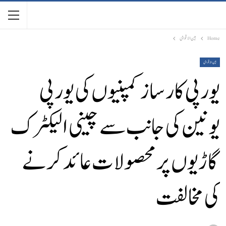
Home
بین الاقوامی
بین الاقوامی
یورپی کار ساز کمپنیوں کی یورپی
یونین کی جانب سے چینی الیکٹرک
گاڑیوں پر محصولات عائد کرنے
کی مخالفت