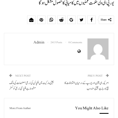
یورپی ای وی حکمت عملیوں میں کامیابی کا حصول مشکل ہو گا
Share
Admin
2415 Posts
0 Comments
NEXT POST
PREV POST
امریکہ ہی چین اور یورپ کے درمیان اختلافات کا
چینی مارکیٹ میں فلپائن کی زرعی مصنوعات کی مانگ
بیج بو رہا ہے چینی مندوب
مضبوط ہے فلپائنی زرعی کونسلر
You Might Also Like
More From Author