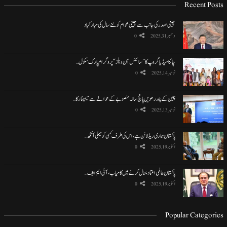
Recent Posts
چینی صدر کی جانب سے چینی عوام کو نئے سال کی مبارکباد
دسمبر 31, 2025
0
چائنا میڈیا گروپ کا ”سائنس آن ویلز“ پروگرام پارک سکول…
نومبر 14, 2025
0
چین کے پندرھویں پانچ سالہ منصوبے کے حوالے سے سیمینار کا…
نومبر 13, 2025
0
پاکستان ہماری ریڈ لائن ہے، اس کی طرف کسی کو میلی آنکھ…
اکتوبر 19, 2025
0
پاکستان عالمی اعتماد بحال کرنے میں کامیاب، آئی ایم ایف…
اکتوبر 19, 2025
0
Popular Categories