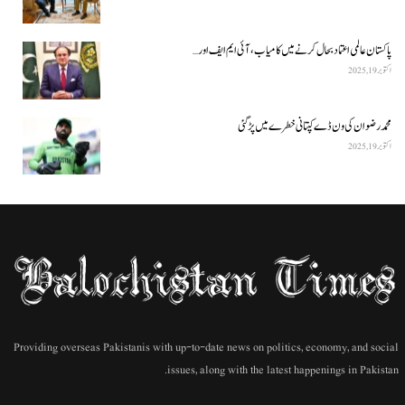
پاکستان عالمی اعتماد بحال کرنے میں کامیاب، آئی ایم ایف اور…
اکتوبر 19, 2025
محمد رضوان کی ون ڈے کپتانی خطرے میں پڑ گئی
اکتوبر 19, 2025
Providing overseas Pakistanis with up-to-date news on politics, economy, and social
issues, along with the latest happenings in Pakistan.