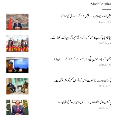
Most Popular
چینی صدر کی جانب سے چینی عوام کو نئے سال کی مبارکباد
دسمبر 31, 2025
چائنا میڈیا گروپ کا ”سائنس آن ویلز“ پروگرام پارک سکول کے…
نومبر 14, 2025
چین کے پندرھویں پانچ سالہ منصوبے کے حوالے سے سیمینار کا…
نومبر 13, 2025
پاکستان ہماری ریڈ لائن ہے، اس کی طرف کسی کو میلی آنکھ سے…
اکتوبر 19, 2025
پاکستان عالمی اعتماد بحال کرنے میں کامیاب، آئی ایم ایف اور…
اکتوبر 19, 2025