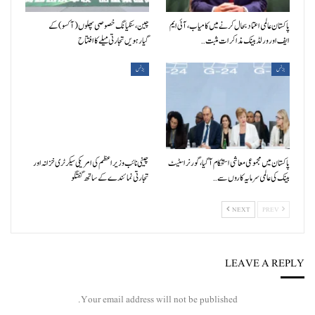
پاکستان عالمی اعتماد بحال کرنے میں کامیاب، آئی ایم
چین، سنکیانگ خصوصی پھلوں (آکسو) کے
ایف اور ورلڈ بینک مذاکرات مثبت…
گیارہویں تجارتی میلے کا افتتاح
بزنس
بزنس
پاکستان میں مجموعی معاشی استحکام آگیا، گورنر اسٹیٹ
چینی نائب وزیراعظم کی امریکی سیکرٹری خزانہ اور
بینک کی عالمی سرمایہ کاروں سے…
تجارتی نمائندے کے ساتھ گفتگو
NEXT
PREV
LEAVE A REPLY
Your email address will not be published.