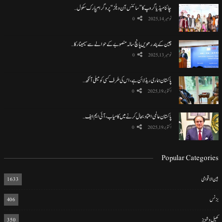
چائنا میڈیا گروپ کا ”سائنس آن ویلز“ پروگرام پارک سکول…
نومبر 14, 2025
0
چین کے پندرھویں پانچ سالہ منصوبے کے حوالے سے سیمینار کا…
نومبر 13, 2025
0
پاکستان ہماری ریڈ لائن ہے، اس کی طرف کسی کو میلی آنکھ…
اکتوبر 19, 2025
0
پاکستان عالمی اعتماد بحال کرنے میں کامیاب، آئی ایم ایف…
اکتوبر 19, 2025
0
Popular Categories
بین الاقوامی
1633
بزنس
406
کھیل و شوبز
350