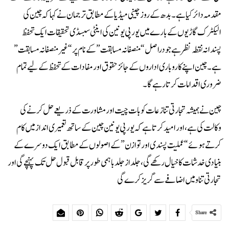
مقدمہ دائر کیا ہے۔بدھ کے روز چینی میڈ یا کے مطابق ترجمان نے کہا کہ چین کی
الیکٹرک گاڑیوں کے بارے میں یورپی یونین کی اینٹی سبسڈی تحقیقات ایک تحفظ
پسندانہ نقطہ نظر ہے جو دراصل “منصفانہ مسابقت” کے نام پر “غیر منصفانہ مسابقت”
ہے۔ چین اپنے کاروباری اداروں کے جائز حقوق اور مفادات کے تحفظ کے لیے تمام
ضروری اقدامات کرتا رہے گا۔
چین نے ہمیشہ تجارتی تنازعات کو بات چیت اور مشاورت کے ذریعے حل کرنے کی
وکالت کی ہے، اور امید کرتا ہے کہ یورپی یونین چین کے ساتھ تعمیری انداز میں کام
کرتے ہوئے “عملیت پسندی اور توازن” کے اصولوں کے مطابق ایک دوسرے کے
بنیادی خدشات کا خیال رکھے گی،جلد از جلد باہمی طور پر قابل قبول حل تک پہنچے گی اور
تجارتی تناو میں اضافے سے گریز کرے گی
Share