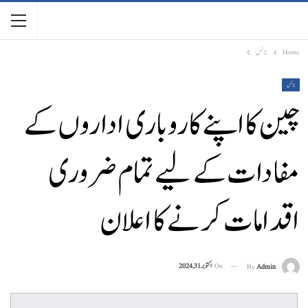
Home
بزنس
بزنس
چین کااپنے کاروباری اداروں کے
مفادات کے لیے تمام ضروری
اقدامات کر نے کا اعلان
On
اکتوبر 31, 2024
By
Admin