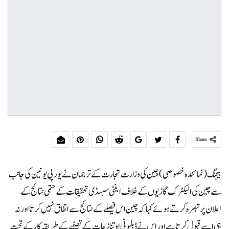
Share
بیجنگ (نمائندہ خصوصی)چین کی وزارت تجارت کے ترجمان نے یورپی یونین کی جانب
سے چین کی الیکٹرک گاڑیوں کے خلاف اینٹی سبسڈی تحقیقات کے حتمی نتائج کے
اعلان پر تبصرہ کرتے ہوئے کہا کہ چین اس فیصلے کے نتائج سے اتفاق نہیں کرتا اور نہ
ہی اسے قبول کرتا ہے اور اس نے ڈبلیو ٹی او تنازعات کے تصفیے کے طریقہ کار کے تحت