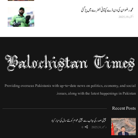
محمد رضوان کی ون ڈے کپتانی خطرے میں پڑ گئی
اکتوبر 19, 2025
Providing overseas Pakistanis with up-to-date news on politics, economy, and social
issues, along with the latest happenings in Pakistan.
Recent Posts
چینی صدر کی جانب سے چینی عوام کو نئے سال کی مبارکباد
دسمبر 31, 2025
0