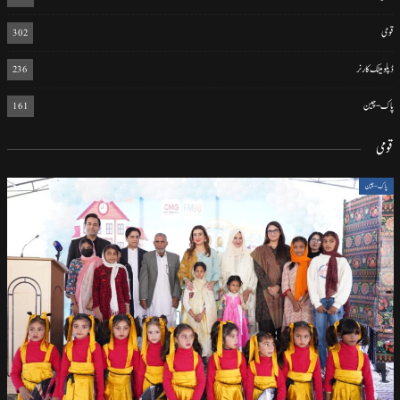
قومی
302
ڈپلومیٹک کارنر
236
پاک-چین
161
قومی
پاک-چین