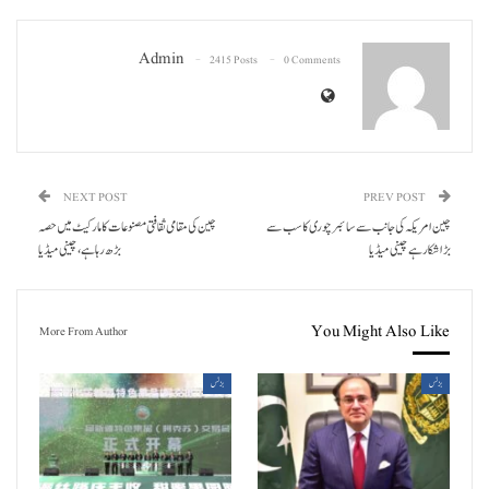
Admin
2415 Posts
0 Comments
NEXT POST
PREV POST
چین امریکہ کی جانب سے سائبر چوری کا سب سے
چین کی مقامی ثقافتی مصنوعات کا مارکیٹ میں حصہ
بڑا شکار ہے چینی میڈیا
بڑھ رہا ہے، چینی میڈیا
You Might Also Like
More From Author
بزنس
بزنس