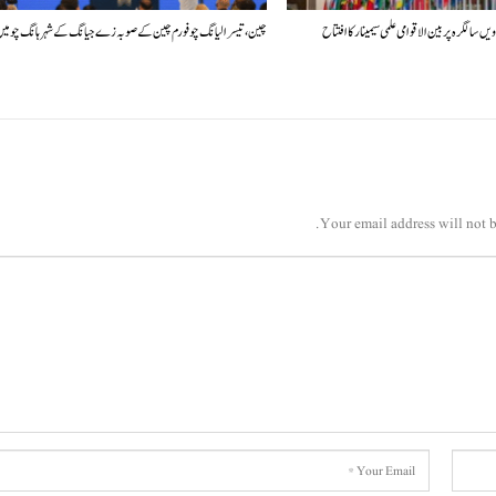
چین، تیسرا لیانگ چو فورم چین کے صوبہ زے جیانگ کے شہر ہانگ چو م
Your email address will not b