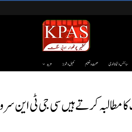
سائنس وٹیکنالوجی
صحت و تعلیم
کھیل و شوبز
مزید
کا مطالبہ کرتے ہیں سی جی ٹی این س