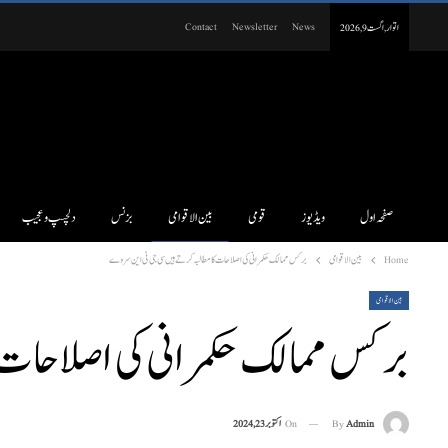
Contact
Newsletter
News
اتوار, اگست 9, 2026
صفحہ اول
ویڈیوز
قومی
بین الاقوامی
بزنس
دلچسپ و عجیب
Home
بین الاقوامی
برکس ممالک حکمرانی کی اصلاحات کا مطالبہ کرتے ہیں سی جی ٹی این سروے
بین الاقوامی
برکس ممالک حکمرانی کی اصلاحات 
On
اکتوبر 23, 2024
By
Admin