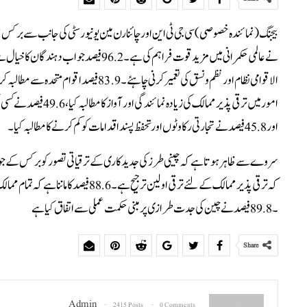
نے عالمی حکمرانی میں مزید قوت فراہم کی ہے
امور میں ترقی پذیر م
اور 45.8 فیصد نے تجارتی رکاوٹوں اور تحفظ پسند اقدامات کو کم کرنے کا مطالبہ کیا۔
کہ ترقی پذیر ممالک کے لئے ترقی اولین ترج
۔ 89.8 فیصد نے چین کی جدت طرازی پر مبنی حکمت عملی سے اتفاق کیا ہے
Share
Admin
2415 Posts
0 Comments