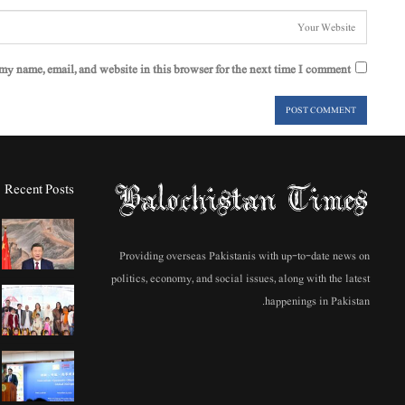
my name, email, and website in this browser for the next time I comment.
Recent Posts
Providing overseas Pakistanis with up-to-date news on
politics, economy, and social issues, along with the latest
happenings in Pakistan.