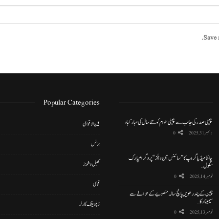
Save 
Popular Categories
چینی صدر کی جانب سے چینی عوام کو نئے سال کی مبارکباد
بین الاقوامی
دسمبر 31, 2025
0
بزنس
چائنا میڈیا گروپ کا ”سائنس آن ویلز“ پروگرام پارک
کھیل و شوبز
سکول…
نومبر 14, 2025
0
قومی
چین کے پندرھویں پانچ سالہ منصوبے کے حوالے سے
سیمینار کا…
ڈپلومیٹک کارنر
نومبر 13, 2025
0