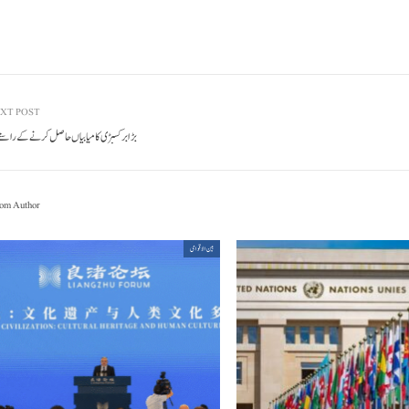
XT POST
بڑا برکسبڑی کامیابیاں حاصل کر نے کے راست
om Author
بین الاقوامی