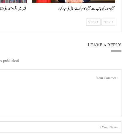
چینی صدر کی جانب سے چینی عوام کو نئے سال کی مبارکباد
چین میں اقوام متحدہ کی 80ویں سالگرہ پر بین الاقوامی علمی سیمینار کا افتتاح
NEXT
PREV
LEAVE A REPLY
e published.