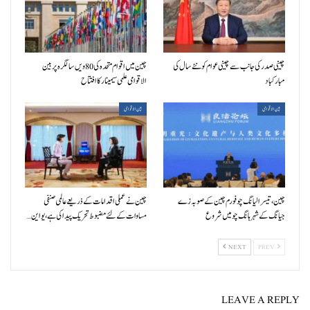
چینی صدر کی جانب سے چینی عوام کو نئے سال کی
چین میں اقوام متحدہ کی 80ویں سالگرہ پر بین
مبارکباد
الاقوامی علمی سیمینار کا افتتاح
بین الاقوامی
بین الاقوامی
چین، تیسرا لیانگ چو فورم چین کے صوبہ زے
چین نے عملی اقدامات کے ذریعے عالمی صنفی
جیانگ کے شہر ہانگ چو میں شروع
مساوات کے لئے مضبوط تحریک پیدا کی ہے، یو این…
NEXT
PREV
LEAVE A REPLY