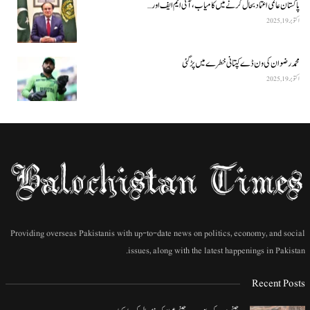
پاکستان عالمی اعتماد بحال کرنے میں کامیاب، آئی ایم ایف اور…
اکتوبر 19, 2025
محمد رضوان کی ون ڈے کپتانی خطرے میں پڑ گئی
اکتوبر 19, 2025
Providing overseas Pakistanis with up-to-date news on politics, economy, and social
issues, along with the latest happenings in Pakistan.
Recent Posts