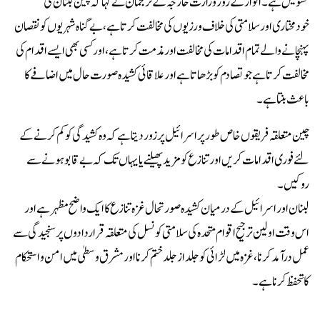
تشویش ہے۔ اتوار کے روز وزارت خا رجہ کے تر جمان نے کہا کہ چین لبنان کی
خودمختاری اور سلامتی کی خلاف ورزیوں کی مخالفت کرتا ہے، بے گناہ شہریوں کو نقصان
پہنچانے والے تمام اقدامات کی مخالفت اور مذمت کرتا ہے، اور کسی بھی ایسے اقدام کی
مخالفت کرتا ہے جو تصادم کو بڑھاتا ہے اور علاقائی کشیدہ صورت حال میں اضافے کا
باعث بنتا ہے۔
چین متعلقہ فریقوں خاص طور پر اسرائیل پر زور دیتا ہے کہ وہ کشیدگی کو کم کرنے کے
لئے فوری اقدامات کریں اور تنازع کو مزید پھیلنے یا یہاں تک کہ بے قابو ہونے سے
روکیں۔
لبنان اور اسرائیل کے درمیان کشیدہ صورتحال غزہ تنازع کا ایک واضح مظہر ہے اور
اس وقت اولین ترجیح اقوام متحدہ کی سلامتی کونسل کی متعلقہ قراردادوں پر سنجیدگی سے
عمل درآمد کرنا، غزہ میں لڑائی کو جلد از جلد ختم کرنا اور مشرق وسطیٰ میں امن و استحکام
کا تحفظ کرنا ہے۔