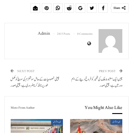
Share
Admin
2415 Posts
0 Comments
NEXT POST
PREV POST
چین ایک مضبوط ملک کی تعمیر کو فروغ دینے کے اہم
چینی خصوصیات کے حامل سوشلزم کی سوچ کو مکمل
دور میں ہے، چینی صدر
طور پر نافذ کرنا ضروری ہے، چینی صدر
You Might Also Like
More From Author
بین الاقوامی
بین الاقوامی