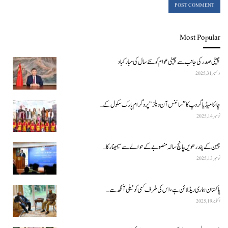
Most Popular
چینی صدر کی جانب سے چینی عوام کو نئے سال کی مبارکباد
دسمبر 31, 2025
چائنا میڈیا گروپ کا ”سائنس آن ویلز“ پروگرام پارک سکول کے…
نومبر 14, 2025
چین کے پندرھویں پانچ سالہ منصوبے کے حوالے سے سیمینار کا…
نومبر 13, 2025
پاکستان ہماری ریڈ لائن ہے، اس کی طرف کسی کو میلی آنکھ سے…
اکتوبر 19, 2025