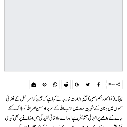
Share
بیجنگ (نمائندہ خصوصی) چینی وزارت خارجہ نے کہا ہے کہ چین کو اسرائیل کے فضائی
حملوں میں لبنان کے شہر بیروت میں حزب اللہ کے سربراہ حسن نصراللہ کو ہلاک کئے
جانے کے واقعے پر انتہائی تشویش ہے اور اسے علاقائی کشیدگی میں اضافے پر بھی گہری