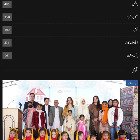
بزنس
406
کھیل و شوبز
350
قومی
302
ڈپلومیٹک کارنر
236
پاک-چین
161
قومی
پاک-چین