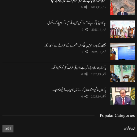
چینی صدر کی جانب سے چینی عوام کو نئے سال کی مبارکباد
دسمبر 31, 2025
0
چائنا میڈیا گروپ کا ”سائنس آن ویلز“ پروگرام پارک سکول…
نومبر 14, 2025
0
چین کے پندرھویں پانچ سالہ منصوبے کے حوالے سے سیمینار کا…
نومبر 13, 2025
0
پاکستان ہماری ریڈ لائن ہے، اس کی طرف کسی کو میلی آنکھ…
اکتوبر 19, 2025
0
پاکستان عالمی اعتماد بحال کرنے میں کامیاب، آئی ایم ایف…
اکتوبر 19, 2025
0
Popular Categories
بین الاقوامی
1633