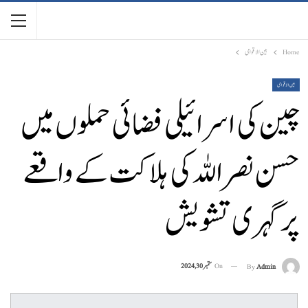
Home
بین الاقوامی
بین الاقوامی
چین کی اسرائیلی فضائی حملوں میں
حسن نصراللہ کی ہلاکت کے واقعے
پر گہری تشویش
On
ستمبر 30, 2024
By
Admin