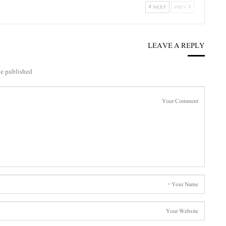
NEXT
PREV
LEAVE A REPLY
e published.