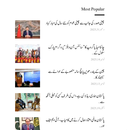
Most Popular
چینی صدر کی جانب سے چینی عوام کو نئے سال کی مبارکباد
دسمبر 31, 2025
چائنا میڈیا گروپ کا ”سائنس آن ویلز“ پروگرام پارک
سکول کے…
نومبر 14, 2025
چین کے پندرھویں پانچ سالہ منصوبے کے حوالے سے
سیمینار کا…
نومبر 13, 2025
پاکستان ہماری ریڈ لائن ہے، اس کی طرف کسی کو میلی آنکھ
سے…
اکتوبر 19, 2025
پاکستان عالمی اعتماد بحال کرنے میں کامیاب، آئی ایم ایف
اور…