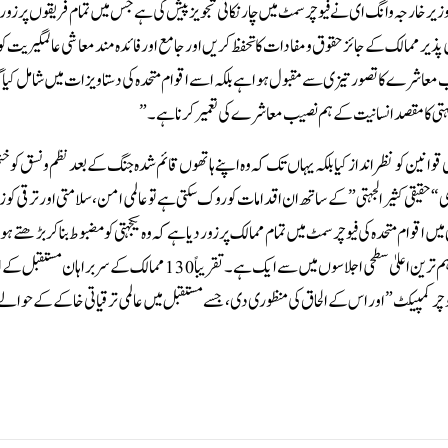
ارجہ وانگ ای نے فیوچر سمٹ میں چار نکاتی تجویز پیش کی ہے جس میں تمام فریقوں پر زور دی
رقی پذیر ممالک کے جائز حقوق و مفادات کا تحفظ کریں اور جامع اور فائدہ مند معاشی عالمگیریت ک
اشرے کا تصور تیزی سے مقبول ہوا ہے بلکہ اسے اقوام متحدہ کی دستاویزات میں شامل کیا 
 الجہتی کا مقصد انسانیت کے ہم نصیب معاشرے کی تعمیر کرنا ہے۔ ”
وانین کو نظر انداز کیا بلکہ یہاں تک کہ وہ اپنے ہاتھوں قائم شدہ جنگ کے بعد نظم و نسق کو خ
حقیقی کثیر الجہتی” کے ساتھ ان اقدامات کو روک سکتی ہے تو عالمی امن، سلامتی اور ترقی کو ز
اقوام متحدہ کی فیوچر سمٹ میں تمام ممالک پر زور دیا ہے کہ وہ یکجہتی کو مضبوط بناکر بڑھتے 
بحران کے چیلنجوں سے مشترکہ طور پر نمٹیں۔فیوچر سمٹ اس سال اقوام متحدہ کے اہم ترین اعلیٰ سطحی اجلاسوں میں سے ایک ہے۔ تقریباً 130 
ر کمپیکٹ” اور اس کے الحاق کی منظوری دی ، جسےمستقبل میں عالمی ترقیاتی خاکے کے حوا