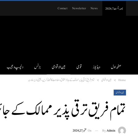
Contact
Newsletter
News
جمعہ, اگست 7, 2026
صفحہ اول
ویڈیوز
قومی
بین الاقوامی
بزنس
دلچسپ و عجیب
Home
بین الاقوامی
تمام فر یق ترقی پذیر ممالک کے جائز حقوق و مفادات کا تحفظ کریں، چینی وزیر خا رجہ
بین الاقوامی
تمام فر یق ترقی پذیر ممالک کے جائ
On
ستمبر 27, 2024
By
Admin