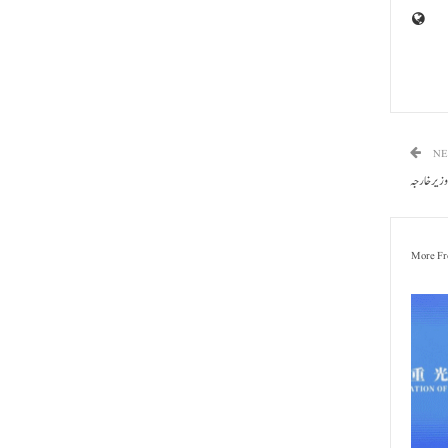
NE
زیر خا رجہ
More Fr