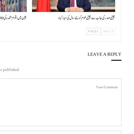
چینی صدر کی جانب سے چینی عوام کو نئے سال کی مبارکباد
چین میں اقوام متحدہ کی 80ویں سالگرہ پر بین الاقوامی علمی سیمینار کا افتتاح
NEXT
PREV
LEAVE A REPLY
e published.