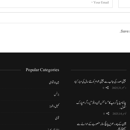
Save 
Popular Categories
چینی صدر کی جانب سے چینی عوام کو نئے سال کی مبارکباد
بین الاقوامی
دسمبر 31, 2025
0
بزنس
چائنا میڈیا گروپ کا ”سائنس آن ویلز“ پروگرام پارک
کھیل و شوبز
سکول…
نومبر 14, 2025
0
قومی
چین کے پندرھویں پانچ سالہ منصوبے کے حوالے سے
سیمینار کا…