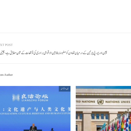
XT POST
چین اور یورپی یونین کے درمیان تعاون کو مضبوط بنانا بین الاقوامی برادری کی توقعات کے عین مطابق ہے، چینی و
om Author
بین الاقوامی