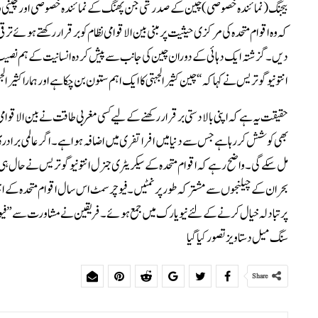
بیجنگ (نمائندہ خصوصی) چین کے صدر شی جن پھنگ کے نمائندہ خصوصی اور چینی وزیر خ
کہ وہ اقوام متحدہ کی مرکزی حیثیت پر مبنی بین الاقوامی نظام کو برقرار رکھتے ہوئے ت
دیں۔ گزشتہ ایک دہائی کے دوران چین کی جانب سے پیش کردہ انسانیت کےہم نصیب مع
انتونیو گوتریس نے کہا کہ “چین کثیرالجہتی کا ایک اہم ستون بن چکا ہے اور ہمارا کثیر
حقیقت یہ ہے کہ اپنی بالادستی برقرار رکھنے کے لیے کسی مغربی طاقت نے بین الاقوامی ق
بھی کوشش کر رہا ہے جس سے دنیا میں افراتفری میں اضافہ ہوا ہے۔ اگر عالمی برادری “
مل سکے گی۔وا ضح رہے کہ اقوام متحدہ کے سیکریٹری جنرل انتونیو گوتریس نے حال ہی میں 
پر تبادلہ خیال کرنے کے لئے نیویارک میں جمع ہوئے ۔فریقین نےمشاورت سے ” فیوچ
سنگ میل دستاویز تصور کیا گیا
Share