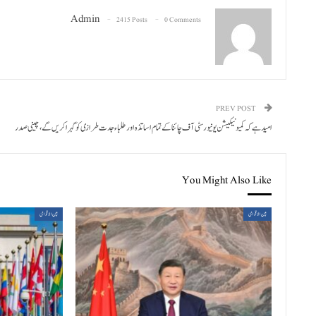
Admin
2415 Posts
0 Comments
PREV POST
امید ہے کہ کمیونیکیشن یونیورسٹی آف چائنا کے تمام اساتذہ اور طلباء جدت طرازی کو گہرا کریں گے، چینی صدر
You Might Also Like
بین الاقوامی
بین الاقوامی