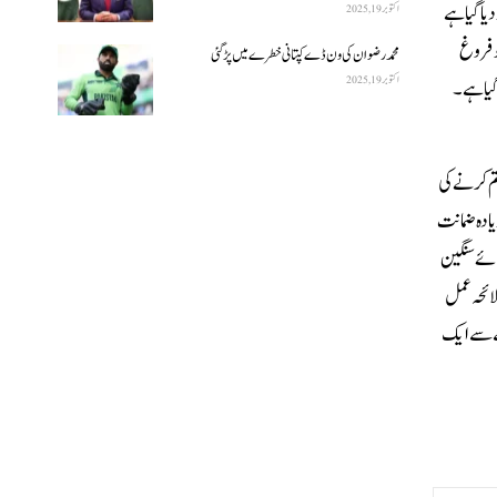
ا گیا ہے
اکتوبر 19, 2025
و فروغ
محمد رضوان کی ون ڈے کپتانی خطرے میں پڑ گئی
اکتوبر 19, 2025
گیا ہے۔
تم کرنے کی
یادہ ضمانت
ہوئے سنگین
ممالک کےسربراہان مستقبل کے لائحہ عمل
لے سے ایک