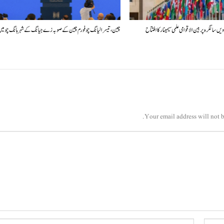
چین، تیسرا لیانگ چو فورم چین کے صوبہ زے جیانگ کے شہر ہانگ چو م
Your email address will not b