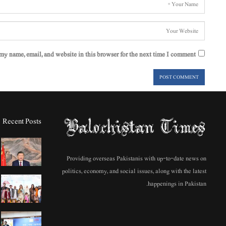
my name, email, and website in this browser for the next time I comment.
Recent Posts
Providing overseas Pakistanis with up-to-date news on
politics, economy, and social issues, along with the latest
happenings in Pakistan.