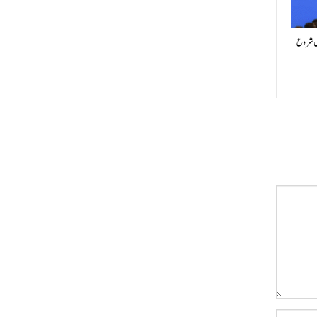
یں شروع