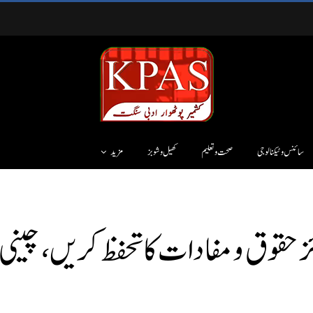
سائنس وٹیکنالوجی
صحت و تعلیم
کھیل و شوبز
مزید
ز حقوق و مفادات کا تحفظ کریں، چینی 