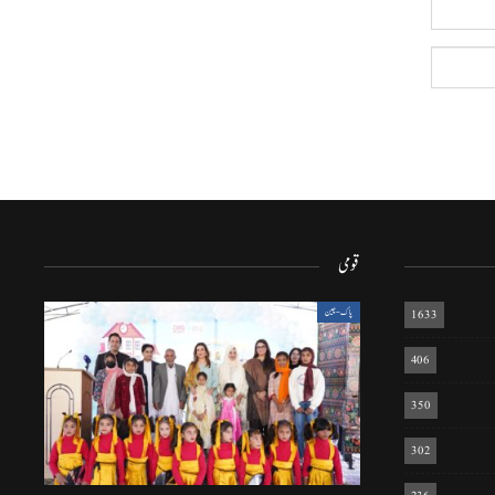
قومی
1633
پاک-چین
406
350
302