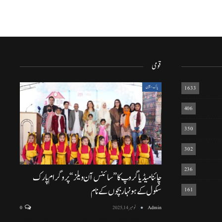
قومی
1633
پاک-چین
406
350
302
236
چائنا میڈیا گروپ کا ”سائنس آن ویلز“ پروگرام پارک
سکول کے ہونہار بچوں کے نام
161
Admin
نومبر 14, 2025
0