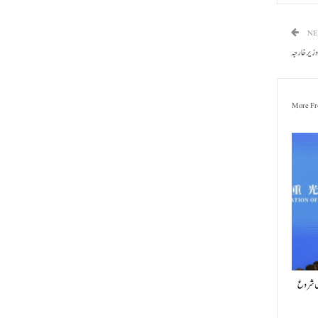
NE
وزیر خا رجہ
More Fr
یں شروع