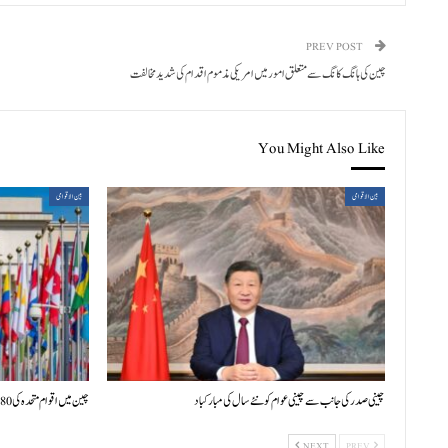
PREV POST
چین کی ہانگ کانگ سے متعلق امور میں امریکی مذموم اقدام کی شدید مخالفت
You Might Also Like
بین الاقوامی
بین الاقوامی
چینی صدر کی جانب سے چینی عوام کو نئے سال کی مبارکباد
چین میں اقوام متحدہ کی 80ویں سالگرہ پر بین الاقوامی علمی سیمینار کا افتتاح
NEXT
PREV