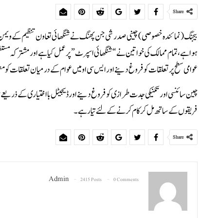
Share
بیجنگ (نمائندہ خصوصی) چینی صدر شی جن پھنگ نے شنگھائی تعاون تنظیم کے ویمن فور
ہوا ہے ، تمام ممالک کی خواتین نے “شنگھائی اسپرٹ” پر عمل کیا ہے اور مشترکہ مستقبل 
عوامی سطح پر تعلقات کو فروغ دینے اور ایس سی او میں عوام کے درمیان تعلقات کو مض
چین سائنسی اور تکنیکی جدت طرازی کو فروغ دینے اور ڈیجیٹل بااختیاری کے ذریعے خوات
فریقوں کے ساتھ مل کر کام کرنے کے لئے تیار ہے۔
Share
Admin
2415 Posts
0 Comments