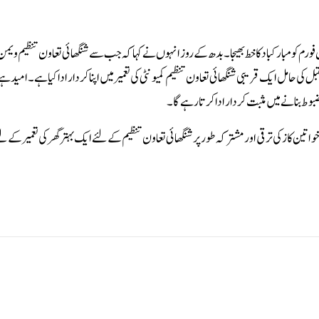
م کو مبارکباد کا خط بھیجا۔بدھ کے روز انہوں نے کہا کہ جب سے شنگھائی تعاون تنظیم ویمن 
کی حامل ایک قریبی شنگھائی تعاون تنظیم کمیونٹی کی تعمیر میں اپنا کردار ادا کیا ہے۔ امید ہے 
بوط بنانے میں مثبت کردار ادا کرتا رہے گا۔
ین کاز کی ترقی اور مشترکہ طور پر شنگھائی تعاون تنظیم کے لئے ایک بہتر گھر کی تعمیر کے لئ