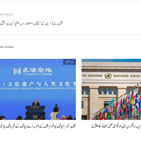
XT POST
چین نے یوکرین کے مسئلے پر منصفانہ رویہ اختیار کیا ہے، چینی 
om Author
بین الاقوامی
چین، تیسرا لیانگ چو فورم چین کے صوبہ زے جیانگ کے شہر ہانگ چو م