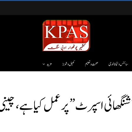
سائنس وٹیکنالوجی
صحت و تعلیم
کھیل و شوبز
مزید
شنگھائی اسپرٹ” پر عمل کیا ہے، چین