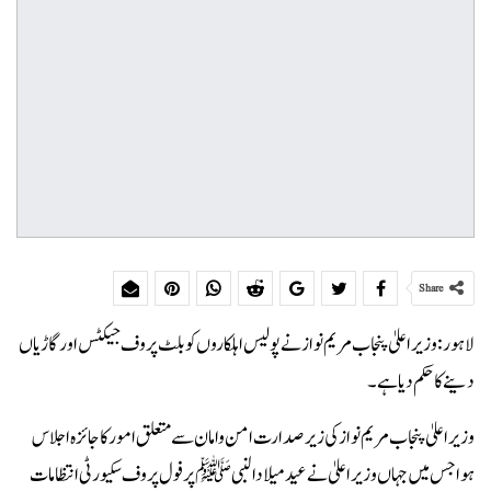
Share
لاہور: وزیراعلیٰ پنجاب مریم نواز نے پولیس اہلکاروں کو بلٹ پروف جیکٹس اور گاڑیاں
دینے کا حکم دیا ہے۔
وزیراعلیٰ پنجاب مریم نواز کی زیر صدارت امن وامان سے متعلق امور کا جائزہ اجلاس
ہوا جس میں جہاں وزیراعلیٰ نے عید میلادالنبیﷺ پرفول پروف سکیورٹی انتظامات