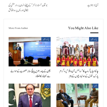
آج 911 ہے
بوئنگ “اسٹار لائنر” کے پہلے انسان بردار مشن کی
ناکامی اور پس پردہ حقائق
You Might Also Like
More From Author
پاک-چین
پاک-چین
چائنا میڈیا گروپ کا ”سائنس آن ویلز“ پروگرام
چین کے پندرھویں پانچ سالہ منصوبے کے حوالے
پارک سکول کے ہونہار بچوں کے نام
سے سیمینار کا انعقاد
قومی
بزنس