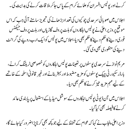
کرنے اور پولیس افسران کو علمائے کرام کے پاس جاکر ملاقات کرنے کی ہدایت کی۔
اجلاس میں صوبائی سرحدی چوکیوں کی تعداد بڑھانے کی تجویز سامنے آئی جب کہ اس
موقع پر وزیراعلیٰ نے پولیس اہلکاروں کو بلٹ پروف گاڑیاں اور بلٹ پروف جیکٹس
فوری دینے کا حکم دینے کا حکم بھی دیا، اجلاس میں پولیس کو ایک ارب روپے کی گرانٹ
دینے کی منظوری بھی دی گئی۔
مریم نواز نے سرحدی پوسٹوں پر تعینات پولیس اہلکاروں کو خصوصی ٹریننگ کرانے،
بارڈر سکیورٹی چیک پوسٹوں کو مزید مضبوط اور بہتربنانے اور غیرقانونی اسلحہ کے خاتمے
کے لیے مہم مزید تیز کرنے کا حکم بھی دیا۔
اجلاس میں آن ڈیوٹی پولیس اہلکاروں کے سوشل میڈیا کے استعمال پر پابندی عائد
کرنے کا فیصلہ بھی کیا گیا۔
وزیراعلیٰ پنجاب نے کہا کہ عوام کے تحفظ کے لیے جو کچھ بھی کرنا پڑا ضرور کیا جائے گا،