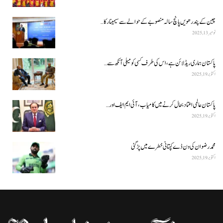
چین کے پندرھویں پانچ سالہ منصوبے کے حوالے سے سیمینار کا…
نومبر 13, 2025
پاکستان ہماری ریڈ لائن ہے، اس کی طرف کسی کو میلی آنکھ سے…
اکتوبر 19, 2025
پاکستان عالمی اعتماد بحال کرنے میں کامیاب، آئی ایم ایف اور…
اکتوبر 19, 2025
محمد رضوان کی ون ڈے کپتانی خطرے میں پڑ گئی
اکتوبر 19, 2025