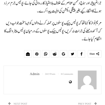
جرائم پیشہ اور سماج دشمن عناصر کے خلاف بلا امتیاز کارروائی کی جائے، پولیس جرم سرزد
ہونے کا انتظار کیے بغیر پیشگی ایکشن کی اہلیت پیدا کرے۔
مریم نواز کا کہنا تھا کہ پولیس چیک پوسٹوں پر حملہ کرنے والوں کو ایسا سخت جواب دیں
کہ آئندہ حملے کی جرات نہ کریں، پولیس چیک پوسٹوں کے درمیان پولیس پیٹرولنگ کا
انتظام کیا جائے۔
Share
Admin
2415 Posts
0 Comments
NEXT POST
PREV POST