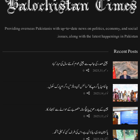
Providing overseas Pakistanis with up-to-date news on politics, economy, and social
issues, along with the latest happenings in Pakistan.
Recent Posts
چینی صدر کی جانب سے چینی عوام کو نئے سال کی مبارکباد
دسمبر 31, 2025
0
چائنا میڈیا گروپ کا ”سائنس آن ویلز“ پروگرام پارک سکول…
نومبر 14, 2025
0
چین کے پندرھویں پانچ سالہ منصوبے کے حوالے سے سیمینار کا…
نومبر 13, 2025
0
پاکستان ہماری ریڈ لائن ہے، اس کی طرف کسی کو میلی آنکھ…
اکتوبر 19, 2025
0