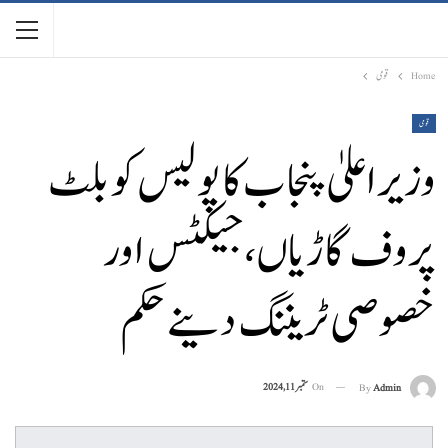
Home
قومی
قومی
وزیراعلیٰ پنجاب کا پولیس کو بلٹ
پروف گاڑیاں، جیکٹس اور
خصوصی ٹریننگ دینے حکم
On
ستمبر 11, 2024
By
Admin