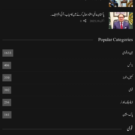
پاکستان عالمی اعتماد بحال کرنے میں کامیاب، آئی ایم ایف…
اکتوبر 19, 2025
0
Popular Categories
بین الاقوامی
1633
بزنس
406
کھیل و شوبز
350
قومی
302
ڈپلومیٹک کارنر
236
پاک-چین
161
قومی