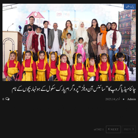
پاک-چین
چائنا میڈیا گروپ کا ”سائنس آن ویلز“ پروگرام پارک سکول کے ہونہار بچوں کے نام
Admin
نومبر 14, 2025
0
اسلام آباد (نمائندہ خصوصی) اسلام آباد ماڈل سکول ایف سیون ٹو میں منعقد ہونے والی پروقار تقریب، سائنسی
سرگرمیوں اور
…
1 of 302
NEXT
PREV